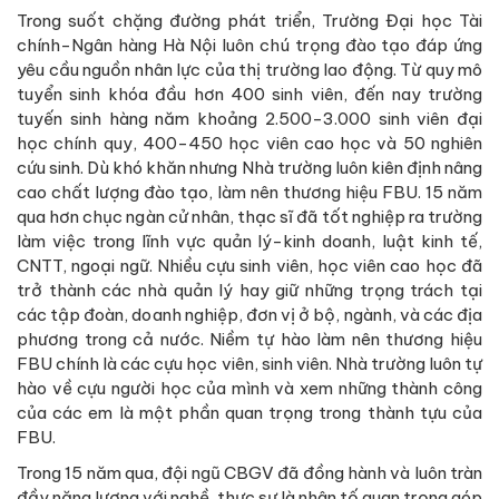
Trong suốt chặng đường phát triển, Trường Đại học Tài
chính-Ngân hàng Hà Nội luôn chú trọng đào tạo đáp ứng
yêu cầu nguồn nhân lực của thị trường lao động. Từ quy mô
tuyển sinh khóa đầu hơn 400 sinh viên, đến nay trường
tuyến sinh hàng năm khoảng 2.500-3.000 sinh viên đại
học chính quy, 400-450 học viên cao học và 50 nghiên
cứu sinh. Dù khó khăn nhưng Nhà trường luôn kiên định nâng
cao chất lượng đào tạo, làm nên thương hiệu FBU. 15 năm
qua hơn chục ngàn cử nhân, thạc sĩ đã tốt nghiệp ra trường
làm việc trong lĩnh vực quản lý-kinh doanh, luật kinh tế,
CNTT, ngoại ngữ. Nhiều cựu sinh viên, học viên cao học đã
trở thành các nhà quản lý hay giữ những trọng trách tại
các tập đoàn, doanh nghiệp, đơn vị ở bộ, ngành, và các địa
phương trong cả nước. Niềm tự hào làm nên thương hiệu
FBU chính là các cựu học viên, sinh viên. Nhà trường luôn tự
hào về cựu người học của mình và xem những thành công
của các em là một phần quan trọng trong thành tựu của
FBU.
Trong 15 năm qua, đội ngũ CBGV đã đồng hành và luôn tràn
đầy năng lượng với nghề, thực sự là nhân tố quan trọng góp