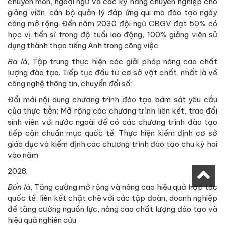
chuyên môn, ngoại ngữ và các kỹ năng chuyên nghiệp cho
giảng viên, cán bộ quản lý đáp ứng qui mô đào tạo ngày
càng mở rộng. Đến năm 2030 đội ngũ CBGV đạt 50% có
học vị tiến sĩ trong độ tuổi lao động, 100% giảng viên sử
dụng thành thạo tiếng Anh trong công việc
Ba là
, Tập trung thực hiện các giải pháp nâng cao chất
lượng đào tạo. Tiếp tục đầu tư cơ sở vật chất, nhất là về
công nghệ thông tin, chuyển đổi số;
Đổi mới nội dung chương trình đào tạo bám sát yêu cầu
của thực tiễn; Mở rộng các chương trình liên kết, trao đổi
sinh viên với nước ngoài để có các chương trình đào tạo
tiếp cận chuẩn mực quốc tế. Thực hiện kiểm định cơ sở
giáo dục và kiểm định các chương trình đào tạo chu kỳ hai
vào năm
2028.
Bốn là
, Tăng cường mở rộng và nâng cao hiệu quả hợp tác
quốc tế; liên kết chặt chẽ với các tập đoàn, doanh nghiệp
đế tăng cường nguồn lực, nâng cao chất lượng đào tạo và
hiệu quả nghiên cứu