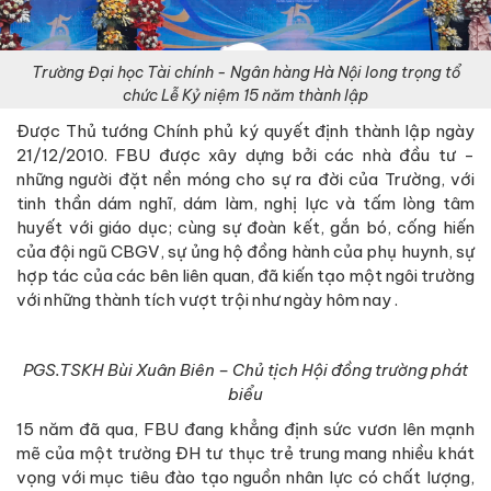
Trường Đại học Tài chính - Ngân hàng Hà Nội long trọng tổ
chức Lễ Kỷ niệm 15 năm thành lập
Được Thủ tướng Chính phủ ký quyết định thành lập ngày
21/12/2010. FBU được xây dựng bởi các nhà đầu tư -
những người đặt nền móng cho sự ra đời của Trường, với
tinh thần dám nghĩ, dám làm, nghị lực và tấm lòng tâm
huyết với giáo dục; cùng sự đoàn kết, gắn bó, cống hiến
của đội ngũ CBGV, sự ủng hộ đồng hành của phụ huynh, sự
hợp tác của các bên liên quan, đã kiến tạo một ngôi trường
với những thành tích vượt trội như ngày hôm nay .
PGS.TSKH Bùi Xuân Biên – Chủ tịch Hội đồng trường phát
biểu
15 năm đã qua, FBU đang khẳng định sức vươn lên mạnh
mẽ của một trường ĐH tư thục trẻ trung mang nhiều khát
vọng với mục tiêu đào tạo nguồn nhân lực có chất lượng,