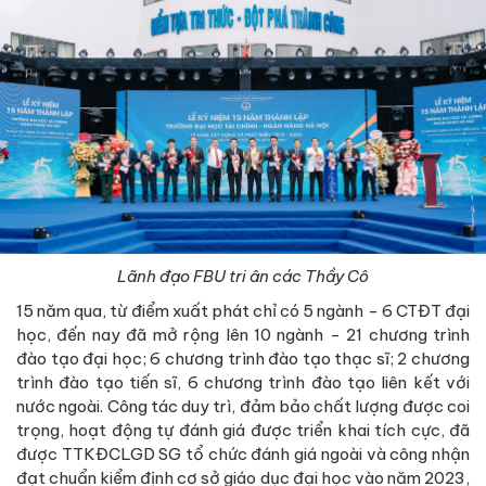
Lãnh đạo FBU tri ân các Thầy Cô
15 năm qua, từ điểm xuất phát chỉ có 5 ngành - 6 CTĐT đại
học, đến nay đã mở rộng lên 10 ngành - 21 chương trình
đào tạo đại học; 6 chương trình đào tạo thạc sĩ; 2 chương
trình đào tạo tiến sĩ, 6 chương trình đào tạo liên kết với
nước ngoài. Công tác duy trì, đảm bảo chất lượng được coi
trọng, hoạt động tự đánh giá được triển khai tích cực, đã
được TTKĐCLGD SG tổ chức đánh giá ngoài và công nhận
đạt chuẩn kiểm định cơ sở giáo dục đại học vào năm 2023,