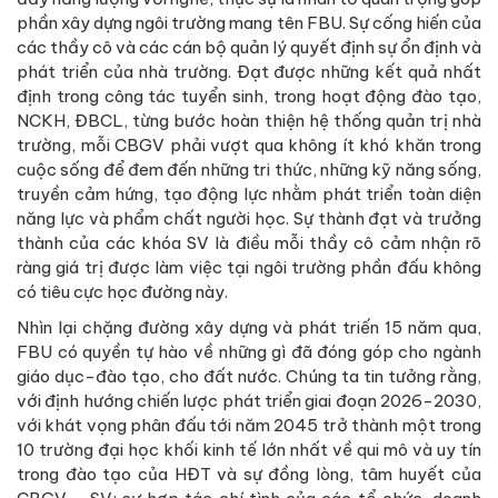
phần xây dựng ngôi trường mang tên FBU. Sự cống hiến của
các thầy cô và các cán bộ quản lý quyết định sự ổn định và
phát triển của nhà trường. Đạt được những kết quả nhất
định trong công tác tuyển sinh, trong hoạt động đào tạo,
NCKH, ĐBCL, từng bước hoàn thiện hệ thống quản trị nhà
trường, mỗi CBGV phải vượt qua không ít khó khăn trong
cuộc sống để đem đến những tri thức, những kỹ năng sống,
truyền cảm hứng, tạo động lực nhằm phát triển toàn diện
năng lực và phẩm chất người học. Sự thành đạt và trưởng
thành của các khóa SV là điều mỗi thầy cô cảm nhận rõ
ràng giá trị được làm việc tại ngôi trường phần đấu không
có tiêu cực học đường này.
Nhìn lại chặng đường xây dựng và phát triến 15 năm qua,
FBU có quyền tự hào về những gì đã đóng góp cho ngành
giáo dục-đào tạo, cho đất nước. Chúng ta tin tưởng rằng,
với định hướng chiến lược phát triển giai đoạn 2026-2030,
với khát vọng phân đấu tới năm 2045 trở thành một trong
10 trường đại học khối kinh tế lớn nhất về qui mô và uy tín
trong đào tạo của HĐT và sự đồng lòng, tâm huyết của