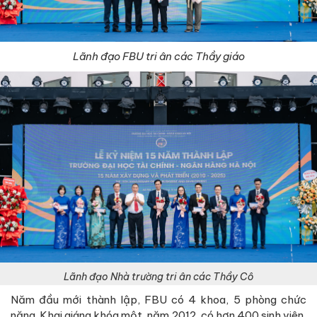
Lãnh đạo FBU tri ân các Thầy giáo
Lãnh đạo Nhà trường tri ân các Thầy Cô
Năm đầu mới thành lập, FBU có 4 khoa, 5 phòng chức
năng. Khai giáng khóa một, năm 2012, có hơn 400 sinh viên,