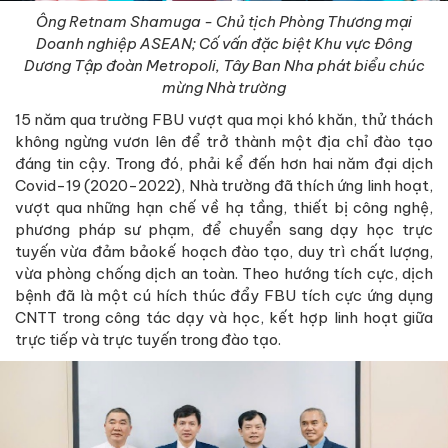
Ông Retnam Shamuga - Chủ tịch Phòng Thương mại
Doanh nghiệp ASEAN; Cố vấn đặc biệt Khu vực Đông
Dương Tập đoàn Metropoli, Tây Ban Nha phát biểu chúc
mừng Nhà trường
15 năm qua trường FBU vượt qua mọi khó khăn, thử thách
không ngừng vươn lên để trở thành một địa chỉ đào tạo
đáng tin cậy. Trong đó, phải kể đến hơn hai năm đại dịch
Covid-19 (2020-2022), Nhà trường đã thích ứng linh hoạt,
vượt qua những hạn chế về hạ tầng, thiết bị công nghệ,
phương pháp sư phạm, để chuyển sang dạy học trực
tuyến vừa đảm bảokế hoạch đào tạo, duy trì chất lượng,
vừa phòng chống dịch an toàn. Theo hướng tích cực, dịch
bệnh đã là một cú hích thúc đẩy FBU tích cực ứng dụng
CNTT trong công tác dạy và học, kết hợp linh hoạt giữa
trực tiếp và trực tuyến trong đào tạo.