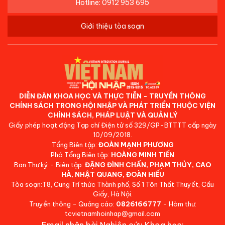
Hotline: 0912 953 695
Giới thiệu tòa soạn
DIỄN ĐÀN KHOA HỌC VÀ THỰC TIỄN - TRUYỀN THÔNG
CHÍNH SÁCH TRONG HỘI NHẬP VÀ PHÁT TRIỂN THUỘC VIỆN
CHÍNH SÁCH, PHÁP LUẬT VÀ QUẢN LÝ
Giấy phép hoạt động Tạp chí Điện tử số 329/GP-BTTTT cấp ngày
10/09/2018.
Tổng Biên tập:
ĐOÀN MẠNH PHƯƠNG
Phó Tổng Biên tập:
HOÀNG MINH TIẾN
Ban Thư ký - Biên tập:
ĐẶNG ĐÌNH CHẤN, PHẠM THỦY, CAO
HÀ, NHẬT QUANG, ĐOÀN HIẾU
Tòa soạn:T8, Cung Trí thức Thành phố, Số 1 Tôn Thất Thuyết, Cầu
Giấy, Hà Nội.
Truyền thông - Quảng cáo:
0826166777
- Hòm thư:
tcvietnamhoinhap@gmail.com
Email nhận bài Nghiên cứu Khoa học: