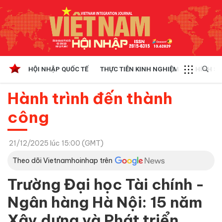
HỘI NHẬP QUỐC TẾ
THỰC TIỄN KINH NGHIỆM
CHÍNH SÁ
Hành trình đến thành
công
21/12/2025 lúc 15:00 (GMT)
Theo dõi Vietnamhoinhap trên
Trường Đại học Tài chính -
Ngân hàng Hà Nội: 15 năm
Xây dựng và Phát triển