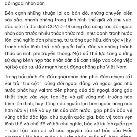
đối ngoại nhân dân.
Bên cạnh những thuận lợi cơ bản đó, những chuyển biến
sâu sắc, nhanh chóng trong tình hình thế giới và khu vực,
đặc biệt là đại dịch COVID-19 cũng đặt công tác đối ngoại
nhân dân trước nhiều thách thức mới, như: cạnh tranh nước
lớn, chủ nghĩa đơn phương, tư tưởng cực hữu, dân tộc vị kỷ,
tranh chấp lãnh thổ, chủ quyền biển, đảo và những thách
thức an ninh phi truyền thống. Một số thế lực tăng cường
sử dụng kênh hợp tác nhân dân để can thiệp vào công việc
nội bộ của ta, đẩy mạnh hoạt động chống phá Việt Nam.
Trong bối cảnh đó, đối ngoại nhân dân phải đảm nhiệm tốt
vai trò “trụ cột”, cùng đối ngoại đảng và ngoại giao nhà
nước phát huy vai trò tiên phong của đối ngoại, đóng góp
thiết thực vào việc tạo lập và giữ vững môi trường hòa
bình, ổn định; huy động các nguồn lực bên ngoài, nâng cao
hơn nữa vị thế và uy tín của đất nước, góp phần bảo vệ
vững chắc độc lập, chủ quyền quốc gia, bảo vệ toàn vẹn
lãnh thổ và chế độ xã hội chủ nghĩa, bảo vệ lợi ích quốc gia
- dân tộc trên cơ sở các nguyên tắc cơ bản của Hiến