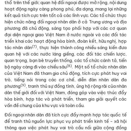
thổ trên thế giới; quan hệ đối ngoại được mở rộng, nội dung
hoạt động ngày càng phong phú, đa dạng, mang lại những
kết quả tích cực trên tất cả các lĩnh vực. Các tổ chức thực
hiện chức năng đối ngoại nhân dân ở cả Trung ương và địa
phương đã chủ động, sáng tạo phối hợp với các cơ quan
đại diện ngoại giao Việt Nam ở nước ngoài và các đối tác
triển khai các hoạt động hòa bình, đoàn kết, hữu nghị, hợp
(7)
tác nhân dân
, thực hiện thành công nhiều sáng kiến đưa
quan hệ với các nước láng giềng, các đối tác chiến lược,
quan trọng, bạn bè truyền thống, các tổ chức cánh tả, tiến
(8)
bộ ngày càng đi vào chiều sâu
. Một số tổ chức nhân dân
của Việt Nam đã tham gia chủ động, tích cực phát huy vai
trò, tiếng nói trong các cơ chế, diễn đàn nhân dân đa
(9)
phương
, tranh thủ sự đồng tình, ủng hộ rộng rãi của nhân
dân thế giới đối với Việt Nam, đóng góp vào việc thúc đẩy
hòa bình, hợp tác và phát triển, tham gia giải quyết các
vấn đề chung của khu vực và toàn cầu.
Đối ngoại nhân dân đã tích cực đẩy mạnh hợp tác quốc tế
để tranh thủ nguồn lực phục vụ phát triển kinh tế - xã hội
thông qua việc phát huy vai trò cầu nối giữa cộng đồng