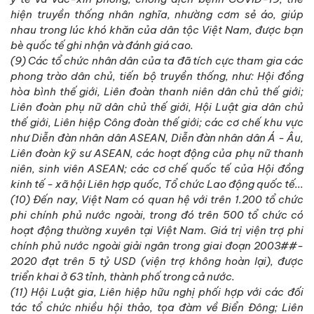
hiện truyền thống nhân nghĩa, nhường cơm sẻ áo, giúp
nhau trong lúc khó khăn của dân tộc Việt Nam, được bạn
bè quốc tế ghi nhận và đánh giá cao.
(9) Các tổ chức nhân dân của ta đã tích cực tham gia các
phong trào dân chủ, tiến bộ truyền thống, như: Hội đồng
hòa bình thế giới, Liên đoàn thanh niên dân chủ thế giới;
Liên đoàn phụ nữ dân chủ thế giới, Hội Luật gia dân chủ
thế giới, Liên hiệp Công đoàn thế giới; các cơ chế khu vực
như Diễn đàn nhân dân ASEAN, Diễn đàn nhân dân Á - Âu,
Liên đoàn kỹ sư ASEAN, các hoạt động của phụ nữ thanh
niên, sinh viên ASEAN; các cơ chế quốc tế của Hội đồng
kinh tế - xã hội Liên hợp quốc, Tổ chức Lao động quốc tế...
(10) Đến nay, Việt Nam có quan hệ với trên 1.200 tổ chức
phi chính phủ nước ngoài, trong đó trên 500 tổ chức có
hoạt động thường xuyên tại Việt Nam. Giá trị viện trợ phi
chính phủ nước ngoài giải ngân trong giai đoạn 2003##-
2020 đạt trên 5 tỷ USD (viện trợ không hoàn lại), được
triển khai ở 63 tỉnh, thành phố trong cả nước.
(11) Hội Luật gia, Liên hiệp hữu nghị phối hợp với các đối
tác tổ chức nhiều hội thảo, tọa đàm về Biển Đông; Liên