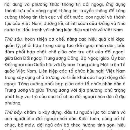
nội dung và phương thức thông tin đối ngoại, ứng dụng
thành tựu của công nghệ thông tin, truyền thông để tăng
cường thông tin tích cực về đất nước, con người và thành
tựu của Việt Nam, đường lối, chính sách của Đảng và Nhà
nước ta, đấu tranh với những luận điệu sai trái về Việt Nam.
Thứ sáu,
hoàn thiện cơ chế, nâng cao hiệu quả chỉ đạo,
quản lý, phối hợp trong công tác đối ngoại nhân dân, bảo
đảm phối hợp chặt chẽ giữa các trụ cột của đối ngoại,
giữa Ban Đối ngoại Trung ương Đảng, Bộ Ngoại giao, Ủy ban
Đối ngoại của Quốc hội với Ủy ban Trung ương Mặt trận Tổ
quốc Việt Nam, Liên hiệp các tổ chức hữu nghị Việt Nam
trong xây dựng chủ trương và triển khai các hoạt động đối
ngoại. Tăng cường phối hợp giữa các tổ chức nhân dân ở
Trung ương và giữa Trung ương với địa phương, chú trọng
phát huy vai trò của các tổ chức đối ngoại nhân dân ở địa
phương.
Thứ bảy,
chăm lo xây dựng, đầu tư nguồn lực tài chính và
con người cho đối ngoại nhân dân. Kiện toàn, củng cố tổ
chức, bộ máy, đội ngũ cán bộ theo hướng tinh gọn, hiệu