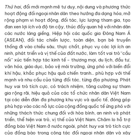
Thứ hai,
đổi mới mạnh mẽ tư duy, nội dung và phương thức
hoạt động đối ngoại nhân dân theo hướng đa dạng hóa, mở
rộng phạm vi hoạt động, đối tác, lực lượng tham gia, tạo
đan xen lợi ích và độ tin cậy, thúc đẩy quan hệ với nhân dân
các nước láng giềng, Hiệp hội các quốc gia Đông Nam Á
(ASEAN), đối tác chiến lược, toàn diện, bạn bè truyền
thống đi vào chiều sâu, thực chất, phục vụ các lợi ích an
ninh, phát triển và vị thế của đất nước, làm tốt vai trò “cầu
nối” xúc tiến hợp tác kinh tế - thương mại, du lịch, đầu tư,
văn hóa, giáo dục, bảo vệ môi trường, ứng phó với biến đổi
khí hậu, khắc phục hậu quả chiến tranh... phù hợp với thế
mạnh và nhu cầu của từng đối tác, từng địa phương. Phát
huy vai trò tích cực, có trách nhiệm, tăng cường sự tham
gia rộng rãi, hiệu quả của các tổ chức nhân dân Việt Nam
tại các diễn đàn đa phương khu vực và quốc tế, đóng góp
phù hợp vào các nỗ lực của cộng đồng quốc tế ứng phó với
những thách thức chung đối với hòa bình, an ninh và phát
triển, thể hiện vai trò, vị thế của Việt Nam. Chăm lo hỗ trợ
đồng bào Việt Nam ở nước ngoài, phát huy vai trò tích cực
của đồng bào trong công tác đối ngoại nhân dân và xây