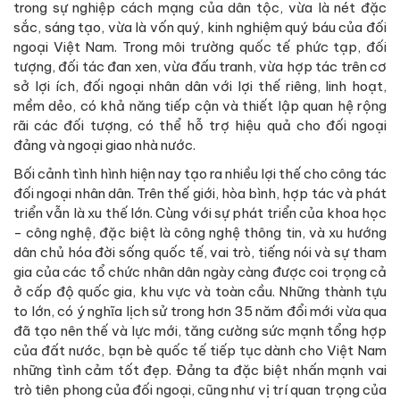
trong sự nghiệp cách mạng của dân tộc, vừa là nét đặc
sắc, sáng tạo, vừa là vốn quý, kinh nghiệm quý báu của đối
ngoại Việt Nam. Trong môi trường quốc tế phức tạp, đối
tượng, đối tác đan xen, vừa đấu tranh, vừa hợp tác trên cơ
sở lợi ích, đối ngoại nhân dân với lợi thế riêng, linh hoạt,
mềm dẻo, có khả năng tiếp cận và thiết lập quan hệ rộng
rãi các đối tượng, có thể hỗ trợ hiệu quả cho đối ngoại
đảng và ngoại giao nhà nước.
Bối cảnh tình hình hiện nay tạo ra nhiều lợi thế cho công tác
đối ngoại nhân dân. Trên thế giới, hòa bình, hợp tác và phát
triển vẫn là xu thế lớn. Cùng với sự phát triển của khoa học
- công nghệ, đặc biệt là công nghệ thông tin, và xu hướng
dân chủ hóa đời sống quốc tế, vai trò, tiếng nói và sự tham
gia của các tổ chức nhân dân ngày càng được coi trọng cả
ở cấp độ quốc gia, khu vực và toàn cầu. Những thành tựu
to lớn, có ý nghĩa lịch sử trong hơn 35 năm đổi mới vừa qua
đã tạo nên thế và lực mới, tăng cường sức mạnh tổng hợp
của đất nước, bạn bè quốc tế tiếp tục dành cho Việt Nam
những tình cảm tốt đẹp. Đảng ta đặc biệt nhấn mạnh vai
trò tiên phong của đối ngoại, cũng như vị trí quan trọng của