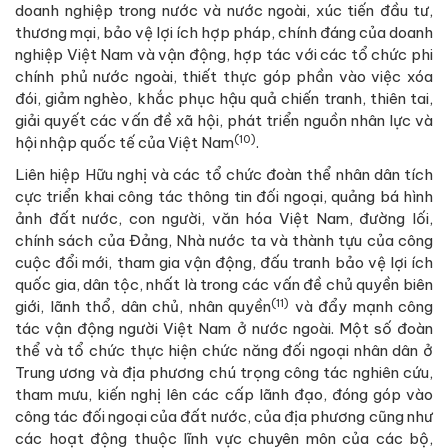
doanh nghiệp trong nước và nước ngoài, xúc tiến đầu tư,
thương mại, bảo vệ lợi ích hợp pháp, chính đáng của doanh
nghiệp Việt Nam và vận động, hợp tác với các tổ chức phi
chính phủ nước ngoài, thiết thực góp phần vào việc xóa
đói, giảm nghèo, khắc phục hậu quả chiến tranh, thiên tai,
giải quyết các vấn đề xã hội, phát triển nguồn nhân lực và
(10)
hội nhập quốc tế của Việt Nam
.
Liên hiệp Hữu nghị và các tổ chức đoàn thể nhân dân tích
cực triển khai công tác thông tin đối ngoại, quảng bá hình
ảnh đất nước, con người, văn hóa Việt Nam, đường lối,
chính sách của Đảng, Nhà nước ta và thành tựu của công
cuộc đổi mới, tham gia vận động, đấu tranh bảo vệ lợi ích
quốc gia, dân tộc, nhất là trong các vấn đề chủ quyền biên
(11)
giới, lãnh thổ, dân chủ, nhân quyền
và đẩy mạnh công
tác vận động người Việt Nam ở nước ngoài. Một số đoàn
thể và tổ chức thực hiện chức năng đối ngoại nhân dân ở
Trung ương và địa phương chú trọng công tác nghiên cứu,
tham mưu, kiến nghị lên các cấp lãnh đạo, đóng góp vào
công tác đối ngoại của đất nước, của địa phương cũng như
các hoạt động thuộc lĩnh vực chuyên môn của các bộ,