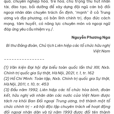
quả, chuyên nghiệp hóa, trẻ hóa, chú trọng thu hút nhân
tài, đào tạo, bồi dưỡng để xây dựng đội ngũ cán bộ đối
ngoại nhân dân chuyên trách ổn định, “mạnh” ở cả Trung
ương và địa phương, có bản lĩnh chính trị, đạo đức cách
mạng, tâm huyết, có năng lực chuyên môn và ngoại ngữ
đáp ứng yêu cầu nhiệm vụ./.
Nguyễn Phương Nga
Bí thư Đảng đoàn, Chủ tịch Liên hiệp các tổ chức hữu nghị
Việt Nam
----------------
(1) Văn kiện Đại hội đại biểu toàn quốc lần thứ XIII, Nxb.
Chính trị quốc gia Sự thật, Hà Nội, 2021, t. 1, tr. 162
(2) Hồ Chí Minh: Toàn tập, Nxb. Chính trị quốc gia Sự thật,
Hà Nội, 2011, t. 10, tr. 453
(3) Đầu năm 1992, Liên hiệp các tổ chức hòa bình, đoàn
kết, hữu nghị với nhân dân các nước của Việt Nam được
tách ra khỏi Ban Đối ngoại Trung ương, trở thành một tổ
chức chính trị - xã hội độc lập chuyên trách về hoạt động
đối ngoại nhân dân và từ năm 1993 được đổi tên thành