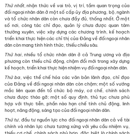
Thứ nhất
, nhận thức về vai trò, vị trí, tầm quan trọng của
đối ngoại nhân dân ở một số cấp ủy địa phương, bộ, ngành
và tổ chức nhân dân còn chưa đầy đủ, thống nhất. Ở một
số nơi, công tác chỉ đạo, quản lý chưa được quan tâm
thường xuyên, việc xây dựng các chương trình, kế hoạch
triển khai thực hiện các chỉ thị của Đảng về đối ngoại nhân
dân còn mang tính hình thức, thiếu chiều sâu.
Thứ hai
, nhiều tổ chức nhân dân ở cả Trung ương và địa
phương còn thiếu chủ động, chậm đổi mới trong xây dựng
kế hoạch, triển khai thực hiện nhiệm vụ đối ngoại nhân dân.
Thứ ba
, việc thể chế hóa các văn bản lãnh đạo, chỉ đạo
của Đảng về đối ngoại nhân dân còn chậm; một số vướng
mắc liên quan đến tổ chức bộ máy, cơ chế, chính sách
chưa được tháo gỡ; một số quy định, thủ tục chưa phù
hợp với thực tiễn, phần nào hạn chế tính chủ động, linh
hoạt, năng động, sáng tạo của đối ngoại nhân dân.
Thứ tư
, đầu tư nguồn lực cho đối ngoại nhân dân cả về tài
chính và nhân lực chưa tương xứng với yêu cầu nhiệm vụ,
thiếu cơ chế, chính sách phù hợp, đặc biệt là chính sách