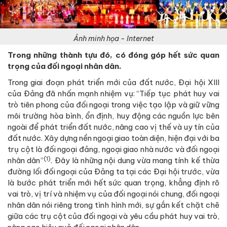
Ảnh minh họa - Internet
Trong những thành tựu đó, có đóng góp hết sức quan
trọng của đối ngoại nhân dân.
Trong giai đoạn phát triển mới của đất nước, Đại hội XIII
của Đảng đã nhấn mạnh nhiệm vụ: “Tiếp tục phát huy vai
trò tiên phong của đối ngoại trong việc tạo lập và giữ vững
môi trường hòa bình, ổn định, huy động các nguồn lực bên
ngoài để phát triển đất nước, nâng cao vị thế và uy tín của
đất nước. Xây dựng nền ngoại giao toàn diện, hiện đại với ba
trụ cột là đối ngoại đảng, ngoại giao nhà nước và đối ngoại
(1)
nhân dân”
. Đây là những nội dung vừa mang tính kế thừa
đường lối đối ngoại của Đảng ta tại các Đại hội trước, vừa
là bước phát triển mới hết sức quan trọng, khẳng định rõ
vai trò, vị trí và nhiệm vụ của đối ngoại nói chung, đối ngoại
nhân dân nói riêng trong tình hình mới, sự gắn kết chặt chẽ
giữa các trụ cột của đối ngoại và yêu cầu phát huy vai trò,