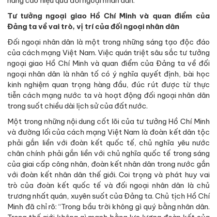
nâng cao hiệu quả đối ngoại nhân dân.
Tư tưởng ngoại giao Hồ Chí Minh và quan điểm của
Đảng ta về vai trò, vị trí của đối ngoại nhân dân
Đối ngoại nhân dân là một trong những sáng tạo độc đáo
của cách mạng Việt Nam. Việc quán triệt sâu sắc tư tưởng
ngoại giao Hồ Chí Minh và quan điểm của Đảng ta về đối
ngoại nhân dân là nhân tố có ý nghĩa quyết định, bài học
kinh nghiệm quan trọng hàng đầu, đúc rút được từ thực
tiễn cách mạng nước ta và hoạt động đối ngoại nhân dân
trong suốt chiều dài lịch sử của đất nước.
Một trong những nội dung cốt lõi của tư tưởng Hồ Chí Minh
và đường lối của cách mạng Việt Nam là đoàn kết dân tộc
phải gắn liền với đoàn kết quốc tế, chủ nghĩa yêu nước
chân chính phải gắn liền với chủ nghĩa quốc tế trong sáng
của giai cấp công nhân, đoàn kết nhân dân trong nước gắn
với đoàn kết nhân dân thế giới. Coi trọng và phát huy vai
trò của đoàn kết quốc tế và đối ngoại nhân dân là chủ
trương nhất quán, xuyên suốt của Đảng ta. Chủ tịch Hồ Chí
Minh đã chỉ rõ: “Trong bầu trời không gì quý bằng nhân dân.