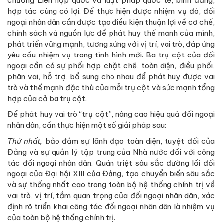
chương Liên hợp quốc và luật pháp quốc tế, bình đẳng,
hợp tác cùng có lợi. Để thực hiện được nhiệm vụ đó, đối
ngoại nhân dân cần được tạo điều kiện thuận lợi về cơ chế,
chính sách và nguồn lực để phát huy thế mạnh của mình,
phát triển vững mạnh, tương xứng với vị trí, vai trò, đáp ứng
yêu cầu nhiệm vụ trong tình hình mới. Ba trụ cột của đối
ngoại cần có sự phối hợp chặt chẽ, toàn diện, điều phối,
phân vai, hỗ trợ, bổ sung cho nhau để phát huy được vai
trò và thế mạnh đặc thù của mỗi trụ cột và sức mạnh tổng
hợp của cả ba trụ cột.
Để phát huy vai trò “trụ cột”, nâng cao hiệu quả đối ngoại
nhân dân, cần thực hiện một số giải pháp sau:
Thứ nhất,
bảo đảm sự lãnh đạo toàn diện, tuyệt đối của
Đảng và sự quản lý tập trung của Nhà nước đối với công
tác đối ngoại nhân dân. Quán triệt sâu sắc đường lối đối
ngoại của Đại hội XIII của Đảng, tạo chuyển biến sâu sắc
và sự thống nhất cao trong toàn bộ hệ thống chính trị về
vai trò, vị trí, tầm quan trọng của đối ngoại nhân dân, xác
định rõ triển khai công tác đối ngoại nhân dân là nhiệm vụ
của toàn bộ hệ thống chính trị.