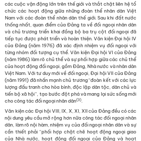
các cuộc vận động lớn trên thế giới và thắt chặt liên hệ tổ
chức các hoạt động giữa những đoàn thể nhân dân Việt
Nam với các đoàn thể nhân dân thế giới. Sau khi đất nước
thống nhất, quan điểm của Đảng ta về đối ngoại nhân dân
và chủ trương triển khai đồng bộ ba trụ cột đối ngoại đã
tiếp tục được phát triển và hoàn thiện. Văn kiện Đại hội IV
của Đảng (năm 1976) đã xác định nhiệm vụ đối ngoại với
từng nhóm đối tượng cụ thể. Văn kiện Đại hội VI của Đảng
(năm 1986) làm rõ chủ thể và sự phối hợp giữa các chủ thể
của hoạt động đối ngoại, gồm Đảng, Nhà nước và nhân dân
Việt Nam. Với tư duy mới về đối ngoại, Đại hội VII của Đảng
(năm 1991) đã nhấn mạnh chủ trương “đoàn kết với các lực
lượng đấu tranh cho hòa bình, độc lập dân tộc, dân chủ và
tiến bộ xã hội”, tạo bước đột phá và mang lại sức sống mới
(3)
cho công tác đối ngoại nhân dân
.
Văn kiện các Đại hội VIII, IX, X, XI, XII của Đảng đều có các
nội dung yêu cầu mở rộng hơn nữa công tác đối ngoại nhân
dân, làm rõ nội hàm, nhiệm vụ của đối ngoại nhân dân và sự
cần thiết phải “phối hợp chặt chẽ hoạt động ngoại giao
của Nhà nước, hoạt động đối ngoại của Đảng và hoạt