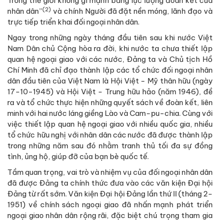
Trong thế giới không gì mạnh bằng lực lượng đoàn kết của
(2)
nhân dân”
và chính Người đã đặt nền móng, lãnh đạo và
trực tiếp triển khai đối ngoại nhân dân.
Ngay trong những ngày tháng đầu tiên sau khi nước Việt
Nam Dân chủ Cộng hòa ra đời, khi nước ta chưa thiết lập
quan hệ ngoại giao với các nước, Đảng ta và Chủ tịch Hồ
Chí Minh đã chỉ đạo thành lập các tổ chức đối ngoại nhân
dân đầu tiên của Việt Nam là Hội Việt - Mỹ thân hữu (ngày
17-10-1945) và Hội Việt - Trung hữu hảo (năm 1946), đề
ra và tổ chức thực hiện những quyết sách về đoàn kết, liên
minh với hai nước láng giềng Lào và Cam-pu-chia. Cùng với
việc thiết lập quan hệ ngoại giao với nhiều quốc gia, nhiều
tổ chức hữu nghị với nhân dân các nước đã được thành lập
trong những năm sau đó nhằm tranh thủ tối đa sự đồng
tình, ủng hộ, giúp đỡ của bạn bè quốc tế.
Tầm quan trọng, vai trò và nhiệm vụ của đối ngoại nhân dân
đã được Đảng ta chính thức đưa vào các văn kiện Đại hội
Đảng từ rất sớm. Văn kiện Đại hội Đảng lần thứ II (tháng 2-
1951) về chính sách ngoại giao đã nhấn mạnh phát triển
ngoại giao nhân dân rộng rãi, đặc biệt chú trọng tham gia