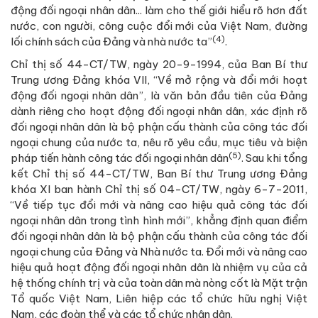
động đối ngoại nhân dân... làm cho thế giới hiểu rõ hơn đất
nước, con người, công cuộc đổi mới của Việt Nam, đường
(4)
lối chính sách của Đảng và nhà nước ta”
.
Chỉ thị số 44-CT/TW, ngày 20-9-1994, của Ban Bí thư
Trung ương Đảng khóa VII, “Về mở rộng và đổi mới hoạt
động đối ngoại nhân dân”, là văn bản đầu tiên của Đảng
dành riêng cho hoạt động đối ngoại nhân dân, xác định rõ
đối ngoại nhân dân là bộ phận cấu thành của công tác đối
ngoại chung của nước ta, nêu rõ yêu cầu, mục tiêu và biện
(5)
pháp tiến hành công tác đối ngoại nhân dân
. Sau khi tổng
kết Chỉ thị số 44-CT/TW, Ban Bí thư Trung ương Đảng
khóa XI ban hành Chỉ thị số 04-CT/TW, ngày 6-7-2011,
“Về tiếp tục đổi mới và nâng cao hiệu quả công tác đối
ngoại nhân dân trong tình hình mới”, khẳng định quan điểm
đối ngoại nhân dân là bộ phận cấu thành của công tác đối
ngoại chung của Đảng và Nhà nước ta. Đổi mới và nâng cao
hiệu quả hoạt động đối ngoại nhân dân là nhiệm vụ của cả
hệ thống chính trị và của toàn dân mà nòng cốt là Mặt trận
Tổ quốc Việt Nam, Liên hiệp các tổ chức hữu nghị Việt
Nam, các đoàn thể và các tổ chức nhân dân.