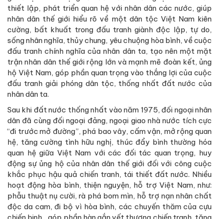
thiết lập, phát triển quan hệ với nhân dân các nước, giúp
nhân dân thế giới hiểu rõ về một dân tộc Việt Nam kiên
cường, bất khuất trong đấu tranh giành độc lập, tự do,
sống nhân nghĩa, thủy chung, yêu chuộng hòa bình, về cuộc
đấu tranh chính nghĩa của nhân dân ta, tạo nên một mặt
trận nhân dân thế giới rộng lớn và mạnh mẽ đoàn kết, ủng
hộ Việt Nam, góp phần quan trọng vào thắng lợi của cuộc
đấu tranh giải phóng dân tộc, thống nhất đất nước của
nhân dân ta.
Sau khi đất nước thống nhất vào năm 1975, đối ngoại nhân
dân đã cùng đối ngoại đảng, ngoại giao nhà nước tích cực
“đi trước mở đường”, phá bao vây, cấm vận, mở rộng quan
hệ, tăng cường tình hữu nghị, thúc đẩy bình thường hóa
quan hệ giữa Việt Nam với các đối tác quan trọng, huy
động sự ủng hộ của nhân dân thế giới đối với công cuộc
khắc phục hậu quả chiến tranh, tái thiết đất nước. Nhiều
hoạt động hòa bình, thiện nguyện, hỗ trợ Việt Nam, như:
phẫu thuật nụ cười, rà phá bom mìn, hỗ trợ nạn nhân chất
độc da cam, đi bộ vì hòa bình, các chuyến thăm của cựu
chiến binh... góp phần hàn gắn vết thương chiến tranh, tăng