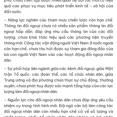
phá, chưa thiết lập được nhiều quan hệ đối tác mới có hiệu
quả cao phục vụ mục tiêu phát triển kinh tế - xã hội của
đất nước.
- Năng lực nghiên cứu tham mưu chiến lược còn hạn chế.
Thông tin đối ngoại chưa có nhiều sản phẩm thông tin đối
ngoại hấp dẫn, đáp ứng nhu cầu thông tin của các đối
tượng, chưa khai thác hiệu quả các phương tiện truyền
thông mới. Công tác vận động người Việt Nam ở nước ngoài
còn hạn chế, chưa thu hút được sự tham gia đông đảo của
bà con người Việt Nam vào các hoạt động đối ngoại nhân
dân.
- Sự phối hợp liên ngành giữa các kênh đối ngoại, giữa Mặt
trận Tổ quốc, các đoàn thể, các tổ chức nhân dân, giữa
Trung ương và địa phương chưa thực sự chủ động, thường
xuyên, chưa phát huy được sức mạnh tổng hợp của các lực
lượng làm đối ngoại nhân dân.
- Nguồn lực cho đối ngoại nhân dân chưa đáp ứng yêu cầu
nhiệm vụ trong tình hình mới. Đội ngũ cán bộ làm công tác
đối ngoại nhân dân còn nhiều hạn chế cả về số lượng và