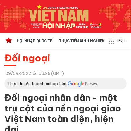
HỘI NHẬP QUỐC TẾ
THỰC TIỄN KINH NGHIỆM
CHÍNH SÁ
Đối ngoại
09/09/2022 lúc 08:26 (GMT)
Theo dõi Vietnamhoinhap trên
Đối ngoại nhân dân - một
trụ cột của nền ngoại giao
Việt Nam toàn diện, hiện
đại