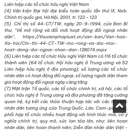
Liên hiệp các tổ chức hữu nghị Việt Nam
(4) Văn kiện Đại hội đại biểu toàn quốc lần thứ IX, Nxb.
Chính trị quốc gia, Hà Nội, 2001, tr. 122 – 123
(5) Chỉ thị số 44-CT/TW, ngày 20-9-1994, của Ban Bí
thư, “Về mở rộng và đổi mới hoạt động đối ngoại nhân
dân”, https://thuvienphapluat.vn/van-ban/Van-hoa-
Xa-hoi/Chi-thi-44-CT-TW-mo-rong-va-doi-moi-
hoat-dong-doi-ngoai-nhan-dan-128074.aspx
(6) Liên hiệp các tổ chức Hữu nghị Việt Nam có 116 tổ chức
thành viên (64 tổ chức Hội hữu nghị ở Trung ương và 52
Liên hiệp hữu nghị ở địa phương); số lượng các tổ chức
nhân dân có hoạt động đối ngoại, số lượng người dân tham
gia hoạt động đối ngoại ngày càng tăng
(7) Mặt trận Tổ quốc, các tổ chức chính trị, xã hội, các tổ
chức hữu nghị ở Trung ương và địa phương đã tăng cường
quan hệ, ký kết các thỏa thuận hợp tác với các tổ chức
nhân dân tương ứng của Trung Quốc, Lào, Cam-pu-chia,
phối hợp tổ chức nhiều hoạt động với hình thức mới, có ý
nghĩa chính trị, quy mô, sức lan tỏa lớn, như: liên hoan
nhân dân, liên hoan thanh niên; Diễn đàn nhân dân Việt -