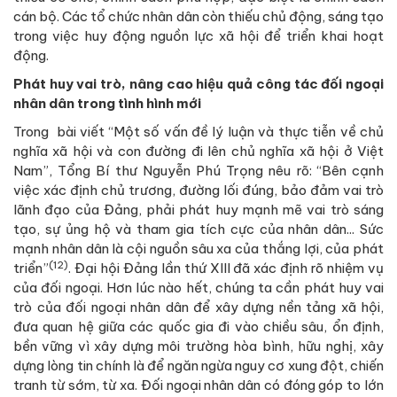
cán bộ. Các tổ chức nhân dân còn thiếu chủ động, sáng tạo
trong việc huy động nguồn lực xã hội để triển khai hoạt
động.
Phát huy vai trò, nâng cao hiệu quả công tác đối ngoại
nhân dân trong tình hình mới
Trong bài viết “Một số vấn đề lý luận và thực tiễn về chủ
nghĩa xã hội và con đường đi lên chủ nghĩa xã hội ở Việt
Nam”, Tổng Bí thư Nguyễn Phú Trọng nêu rõ: “Bên cạnh
việc xác định chủ trương, đường lối đúng, bảo đảm vai trò
lãnh đạo của Đảng, phải phát huy mạnh mẽ vai trò sáng
tạo, sự ủng hộ và tham gia tích cực của nhân dân... Sức
mạnh nhân dân là cội nguồn sâu xa của thắng lợi, của phát
(12)
triển”
. Đại hội Đảng lần thứ XIII đã xác định rõ nhiệm vụ
của đối ngoại. Hơn lúc nào hết, chúng ta cần phát huy vai
trò của đối ngoại nhân dân để xây dựng nền tảng xã hội,
đưa quan hệ giữa các quốc gia đi vào chiều sâu, ổn định,
bền vững vì xây dựng môi trường hòa bình, hữu nghị, xây
dựng lòng tin chính là để ngăn ngừa nguy cơ xung đột, chiến
tranh từ sớm, từ xa. Đối ngoại nhân dân có đóng góp to lớn