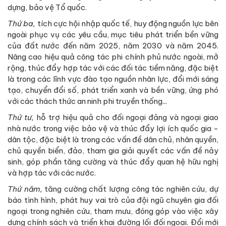
dựng, bảo vệ Tổ quốc.
Thứ ba,
tích cực hội nhập quốc tế, huy động nguồn lực bên
ngoài phục vụ các yêu cầu, mục tiêu phát triển bền vững
của đất nước đến năm 2025, năm 2030 và năm 2045.
Nâng cao hiệu quả công tác phi chính phủ nước ngoài, mở
rộng, thúc đẩy hợp tác với các đối tác tiềm năng, đặc biệt
là trong các lĩnh vực đào tạo nguồn nhân lực, đổi mới sáng
tạo, chuyển đổi số, phát triển xanh và bền vững, ứng phó
với các thách thức an ninh phi truyền thống...
Thứ tư,
hỗ trợ hiệu quả cho đối ngoại đảng và ngoại giao
nhà nước trong việc bảo vệ và thúc đẩy lợi ích quốc gia -
dân tộc, đặc biệt là trong các vấn đề dân chủ, nhân quyền,
chủ quyền biển, đảo, tham gia giải quyết các vấn đề nảy
sinh, góp phần tăng cường và thúc đẩy quan hệ hữu nghị
và hợp tác với các nước.
Thứ năm,
tăng cường chất lượng công tác nghiên cứu, dự
báo tình hình, phát huy vai trò của đội ngũ chuyên gia đối
ngoại trong nghiên cứu, tham mưu, đóng góp vào việc xây
dựng chính sách và triển khai đường lối đối ngoại. Đổi mới