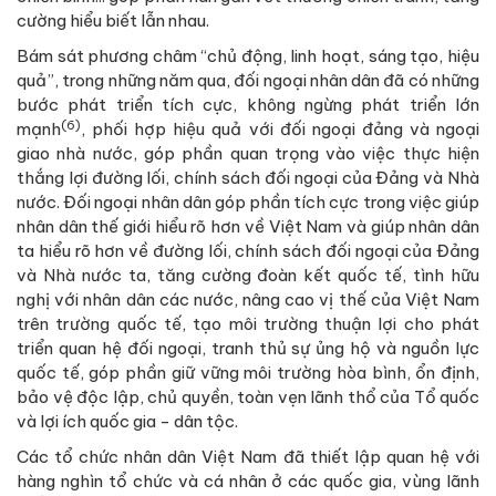
cường hiểu biết lẫn nhau.
Bám sát phương châm “chủ động, linh hoạt, sáng tạo, hiệu
quả”, trong những năm qua, đối ngoại nhân dân đã có những
bước phát triển tích cực, không ngừng phát triển lớn
(6)
mạnh
, phối hợp hiệu quả với đối ngoại đảng và ngoại
giao nhà nước, góp phần quan trọng vào việc thực hiện
thắng lợi đường lối, chính sách đối ngoại của Đảng và Nhà
nước. Đối ngoại nhân dân góp phần tích cực trong việc giúp
nhân dân thế giới hiểu rõ hơn về Việt Nam và giúp nhân dân
ta hiểu rõ hơn về đường lối, chính sách đối ngoại của Đảng
và Nhà nước ta, tăng cường đoàn kết quốc tế, tình hữu
nghị với nhân dân các nước, nâng cao vị thế của Việt Nam
trên trường quốc tế, tạo môi trường thuận lợi cho phát
triển quan hệ đối ngoại, tranh thủ sự ủng hộ và nguồn lực
quốc tế, góp phần giữ vững môi trường hòa bình, ổn định,
bảo vệ độc lập, chủ quyền, toàn vẹn lãnh thổ của Tổ quốc
và lợi ích quốc gia - dân tộc.
Các tổ chức nhân dân Việt Nam đã thiết lập quan hệ với
hàng nghìn tổ chức và cá nhân ở các quốc gia, vùng lãnh