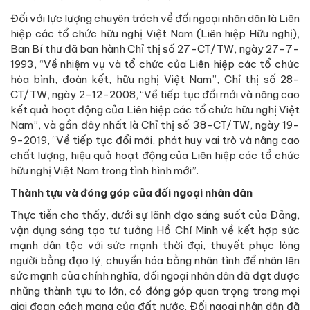
Đối với lực lượng chuyên trách về đối ngoại nhân dân là Liên
hiệp các tổ chức hữu nghị Việt Nam (Liên hiệp Hữu nghị),
Ban Bí thư đã ban hành Chỉ thị số 27-CT/TW, ngày 27-7-
1993, “Về nhiệm vụ và tổ chức của Liên hiệp các tổ chức
hòa bình, đoàn kết, hữu nghị Việt Nam”, Chỉ thị số 28-
CT/TW, ngày 2-12-2008, “Về tiếp tục đổi mới và nâng cao
kết quả hoạt động của Liên hiệp các tổ chức hữu nghị Việt
Nam”, và gần đây nhất là Chỉ thị số 38-CT/TW, ngày 19-
9-2019, “Về tiếp tục đổi mới, phát huy vai trò và nâng cao
chất lượng, hiệu quả hoạt động của Liên hiệp các tổ chức
hữu nghị Việt Nam trong tình hình mới”.
Thành tựu và đóng góp của đối ngoại nhân dân
Thực tiễn cho thấy, dưới sự lãnh đạo sáng suốt của Đảng,
vận dụng sáng tạo tư tưởng Hồ Chí Minh về kết hợp sức
mạnh dân tộc với sức mạnh thời đại, thuyết phục lòng
người bằng đạo lý, chuyển hóa bằng nhân tình để nhân lên
sức mạnh của chính nghĩa, đối ngoại nhân dân đã đạt được
những thành tựu to lớn, có đóng góp quan trọng trong mọi
giai đoạn cách mạng của đất nước. Đối ngoại nhân dân đã