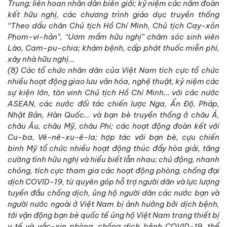
Trung; liên hoan nhân dân biên giới; kỷ niệm các năm đoàn
kết hữu nghị, các chương trình giáo dục truyền thống
“Theo dấu chân Chủ tịch Hồ Chí Minh, Chủ tịch Cay-xỏn
Phom-vi-hản”, “Uơm mầm hữu nghị” chăm sóc sinh viên
Lào, Cam-pu-chia; khám bệnh, cấp phát thuốc miễn phí,
xây nhà hữu nghị...
(8) Các tổ chức nhân dân của Việt Nam tích cực tổ chức
nhiều hoạt động giao lưu văn hóa, nghệ thuật, kỷ niệm các
sự kiện lớn, tôn vinh Chủ tịch Hồ Chí Minh... với các nước
ASEAN, các nước đối tác chiến lược Nga, Ấn Độ, Pháp,
Nhật Bản, Hàn Quốc... và bạn bè truyền thống ở châu Á,
châu Âu, châu Mỹ, châu Phi; các hoạt động đoàn kết với
Cu-ba, Vê-nê-xu-ê-la; hợp tác với bạn bè, cựu chiến
binh Mỹ tổ chức nhiều hoạt động thúc đẩy hòa giải, tăng
cường tình hữu nghị và hiểu biết lẫn nhau; chủ động, nhanh
chóng, tích cực tham gia các hoạt động phòng, chống đại
dịch COVID-19, từ quyên góp hỗ trợ người dân và lực lượng
tuyến đầu chống dịch, ủng hộ người dân các nước bạn và
người nước ngoài ở Việt Nam bị ảnh hưởng bởi dịch bệnh,
tới vận động bạn bè quốc tế ủng hộ Việt Nam trang thiết bị
y tế và vắc-xin phòng, chống dịch bệnh COVID-19, thể