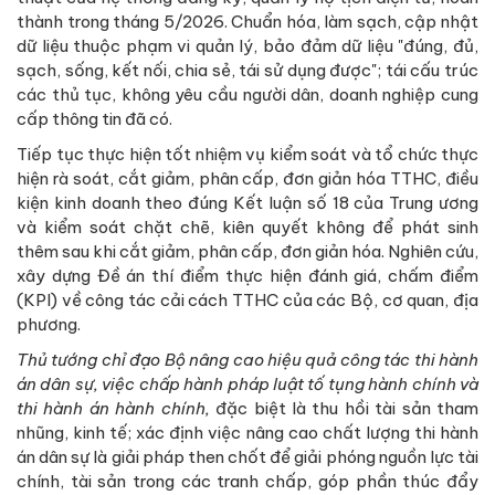
thành trong tháng 5/2026. Chuẩn hóa, làm sạch, cập nhật
dữ liệu thuộc phạm vi quản lý, bảo đảm dữ liệu "đúng, đủ,
sạch, sống, kết nối, chia sẻ, tái sử dụng được"; tái cấu trúc
các thủ tục, không yêu cầu người dân, doanh nghiệp cung
cấp thông tin đã có.
Tiếp tục thực hiện tốt nhiệm vụ kiểm soát và tổ chức thực
hiện rà soát, cắt giảm, phân cấp, đơn giản hóa TTHC, điều
kiện kinh doanh theo đúng Kết luận số 18 của Trung ương
và kiểm soát chặt chẽ, kiên quyết không để phát sinh
thêm sau khi cắt giảm, phân cấp, đơn giản hóa. Nghiên cứu,
xây dựng Đề án thí điểm thực hiện đánh giá, chấm điểm
(KPI) về công tác cải cách TTHC của các Bộ, cơ quan, địa
phương.
Thủ tướng chỉ đạo Bộ nâng cao hiệu quả công tác thi hành
án dân sự, việc chấp hành pháp luật tố tụng hành chính và
thi hành án hành chính,
đặc biệt là thu hồi tài sản tham
nhũng, kinh tế; xác định việc nâng cao chất lượng thi hành
án dân sự là giải pháp then chốt để giải phóng nguồn lực tài
chính, tài sản trong các tranh chấp, góp phần thúc đẩy