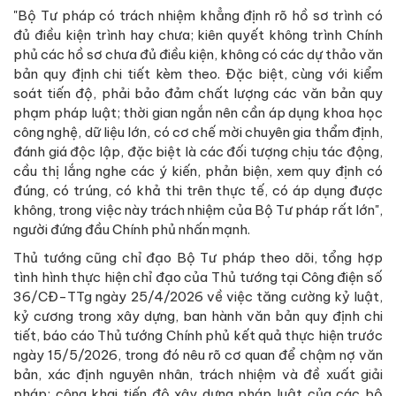
"Bộ Tư pháp có trách nhiệm khẳng định rõ hồ sơ trình có
đủ điều kiện trình hay chưa; kiên quyết không trình Chính
phủ các hồ sơ chưa đủ điều kiện, không có các dự thảo văn
bản quy định chi tiết kèm theo. Đặc biệt, cùng với kiểm
soát tiến độ, phải bảo đảm chất lượng các văn bản quy
phạm pháp luật; thời gian ngắn nên cần áp dụng khoa học
công nghệ, dữ liệu lớn, có cơ chế mời chuyên gia thẩm định,
đánh giá độc lập, đặc biệt là các đối tượng chịu tác động,
cầu thị lắng nghe các ý kiến, phản biện, xem quy định có
đúng, có trúng, có khả thi trên thực tế, có áp dụng được
không, trong việc này trách nhiệm của Bộ Tư pháp rất lớn",
người đứng đầu Chính phủ nhấn mạnh.
Thủ tướng cũng chỉ đạo Bộ Tư pháp theo dõi, tổng hợp
tình hình thực hiện chỉ đạo của Thủ tướng tại Công điện số
36/CĐ-TTg ngày 25/4/2026 về việc tăng cường kỷ luật,
kỷ cương trong xây dựng, ban hành văn bản quy định chi
tiết, báo cáo Thủ tướng Chính phủ kết quả thực hiện trước
ngày 15/5/2026, trong đó nêu rõ cơ quan để chậm nợ văn
bản, xác định nguyên nhân, trách nhiệm và đề xuất giải
pháp; công khai tiến độ xây dựng pháp luật của các bộ