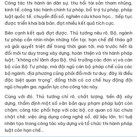
Công tác thi hành án dân sự, thu hồi tài sản tham nhũng,
kinh tế; công tác hành chính tư pháp, bổ trợ tư pháp, pháp
luật quốc tế, chuyển đổi số, nghiên cứu khoa học… tiếp tục
được triển khai bài bản, đạt nhiều kết quả tích cực.
Bên cạnh kết quả đạt được, Thủ tướng nêu rõ, Bộ, ngành
tư pháp cần nhìn nhận những tồn tại, hạn chế để tháo gỡ
và giải quyết triệt để trong thời gian tới, mà trước hết là
đổi mới tư duy trong xây dựng, hoàn thiện và thi hành pháp
luật; "không chỉ lãnh đạo Bộ, thủ trưởng các đơn vị và cán
bộ của Bộ Tư pháp, mà đội ngũ cán bộ pháp chế của các
bộ ngành, địa phương cũng phải đổi mới tư duy, đây là điều
đặc biệt quan trọng", đồng thời có cơ chế huy động đội
ngũ chuyên gia, nguồn lực cho công tác này.
Cùng với đó, Thủ tướng chỉ rõ, chất lượng, tiến độ xây
dựng, thẩm định một số văn bản quy phạm pháp luật còn
chậm; công tác phối hợp với các bộ, cơ quan có lúc chưa
chặt chẽ; việc ứng dụng công nghệ số, dữ liệu lớn, trí tuệ
nhân tạo trong công tác xây dựng và tổ chức thi hành pháp
luật còn hạn chế…