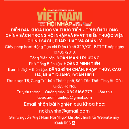
DIỄN ĐÀN KHOA HỌC VÀ THỰC TIỄN - TRUYỀN THÔNG
CHÍNH SÁCH TRONG HỘI NHẬP VÀ PHÁT TRIỂN THUỘC VIỆN
CHÍNH SÁCH, PHÁP LUẬT VÀ QUẢN LÝ
Giấy phép hoạt động Tạp chí Điện tử số 329/GP-BTTTT cấp ngày
10/09/2018.
Tổng Biên tập:
ĐOÀN MẠNH PHƯƠNG
Phó Tổng Biên tập:
HOÀNG MINH TIẾN
Ban Thư ký - Biên tập:
ĐẶNG ĐÌNH CHẤN, PHẠM THỦY, CAO
HÀ, NHẬT QUANG, ĐOÀN HIẾU
Tòa soạn:T8, Cung Trí thức Thành phố, Số 1 Tôn Thất Thuyết, Cầu
Giấy, Hà Nội.
Truyền thông - Quảng cáo:
0826166777
- Hòm thư:
tcvietnamhoinhap@gmail.com
Email nhận bài Nghiên cứu Khoa học:
nckh.vnhn@gmail.com
Ghi rõ nguồn "Việt Nam Hội Nhập" khi phát hành từ Website này.
Kênh RSS