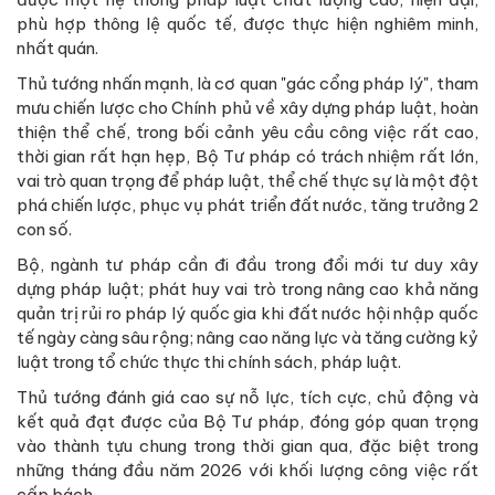
phù hợp thông lệ quốc tế, được thực hiện nghiêm minh,
nhất quán.
Thủ tướng nhấn mạnh, là cơ quan "gác cổng pháp lý", tham
mưu chiến lược cho Chính phủ về xây dựng pháp luật, hoàn
thiện thể chế, trong bối cảnh yêu cầu công việc rất cao,
thời gian rất hạn hẹp, Bộ Tư pháp có trách nhiệm rất lớn,
vai trò quan trọng để pháp luật, thể chế thực sự là một đột
phá chiến lược, phục vụ phát triển đất nước, tăng trưởng 2
con số.
Bộ, ngành tư pháp cần đi đầu trong đổi mới tư duy xây
dựng pháp luật; phát huy vai trò trong nâng cao khả năng
quản trị rủi ro pháp lý quốc gia khi đất nước hội nhập quốc
tế ngày càng sâu rộng; nâng cao năng lực và tăng cường kỷ
luật trong tổ chức thực thi chính sách, pháp luật.
Thủ tướng đánh giá cao sự nỗ lực, tích cực, chủ động và
kết quả đạt được của Bộ Tư pháp, đóng góp quan trọng
vào thành tựu chung trong thời gian qua, đặc biệt trong
những tháng đầu năm 2026 với khối lượng công việc rất
cấp bách.