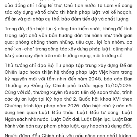
của đồng chí Tổng Bí thư, Chủ tịch nước Tô Lâm về công
tác xây dựng và tổ chức thi hành pháp luật; với kế hoạch,
đề án và giải pháp cụ thể, bảo đảm tiến độ và chất lượng.
Trong đó, đặc biệt lưu ý công tác kiểm soát, không để tình
trạng luật chờ văn bản hướng dẫn thi hành như thời gian
qua; phòng chống tham nhũng, tiêu cực, lợi ích nhóm, cơ
chế "xin-cho" trong công tác xây dựng pháp luật; cũng như
lưu ý các quy định trên môi trường mạng, môi trường số.
Thủ tướng chỉ đạo Bộ Tư pháp tập trung xây dựng Đề án
Chiến lược hoàn thiện hệ thống pháp luật Việt Nam trong
kỷ nguyên mới với tầm nhìn đến năm 2045, báo cáo Ban
Thường vụ Đảng ủy Chính phủ trước ngày 15/10/2026.
Cùng với đó, thường xuyên rà soát tiến độ soạn thảo, trình
các dự án luật tại Kỳ họp thứ 2, Quốc hội khóa XVI theo
Chương trình lập pháp năm 2026; đặc biệt chú ý các nội
dung liên quan Luật Đấu thầu, Luật Đầu tư công, Luật
Ngân sách nhà nước, Luật Đất đai, Luật Điện lực, Luật Ban
hành văn bản quy phạm pháp luật, quy hoạch sử dụng đất.
Người đứng đầu Chính phủ yêu cầu nâng cao chất lượng,