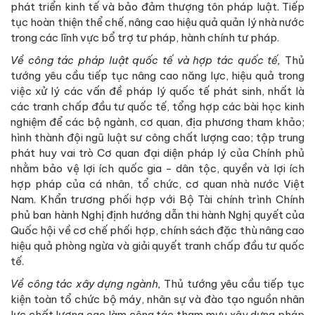
phát triển kinh tế và bảo đảm thượng tôn pháp luật. Tiếp
tục hoàn thiện thể chế, nâng cao hiệu quả quản lý nhà nước
trong các lĩnh vực bổ trợ tư pháp, hành chính tư pháp.
Về công tác pháp luật quốc tế và hợp tác quốc tế,
Thủ
tướng yêu cầu tiếp tục nâng cao năng lực, hiệu quả trong
việc xử lý các vấn đề pháp lý quốc tế phát sinh, nhất là
các tranh chấp đầu tư quốc tế, tổng hợp các bài học kinh
nghiệm để các bộ ngành, cơ quan, địa phương tham khảo;
hình thành đội ngũ luật sư công chất lượng cao; tập trung
phát huy vai trò Cơ quan đại diện pháp lý của Chính phủ
nhằm bảo vệ lợi ích quốc gia - dân tộc, quyền và lợi ích
hợp pháp của cá nhân, tổ chức, cơ quan nhà nước Việt
Nam. Khẩn trương phối hợp với Bộ Tài chính trình Chính
phủ ban hành Nghị định hướng dẫn thi hành Nghị quyết của
Quốc hội về cơ chế phối hợp, chính sách đặc thù nâng cao
hiệu quả phòng ngừa và giải quyết tranh chấp đầu tư quốc
tế.
Về công tác xây dựng ngành,
Thủ tướng yêu cầu tiếp tục
kiện toàn tổ chức bộ máy, nhân sự và đào tạo nguồn nhân
lực chất lượng cao làm công tác tham mưu xây dựng pháp