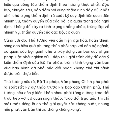
hiệu quả công tác thẩm định theo hướng thực chất, độc
lập, chuyên sâu, bảo đảm nội dung thẩm định đầy đủ, chặt
chẽ, chú trọng thẩm định, rà soát kỹ quy định liên quan đến
nhiệm vụ, thẩm quyền của các bộ, cơ quan trong các nghị
định, không để xảy ra tình trạng chồng chéo, trùng lặp về
nhiệm vụ, thẩm quyền của các bộ, cơ quan.
Cùng với đó, Thủ tướng yêu cầu hiện đại hóa, hoàn thiện,
nâng cao hiệu quả phương thức phối hợp với các bộ ngành,
cơ quan; các bộ ngành chủ trì xây dựng văn bản quy phạm
pháp luật phải nghiên cứu, tiếp thu, giải trình đầy đủ các ý
kiến thẩm định của Bộ Tư pháp, tránh tình trạng văn bản
vừa ban hành đã phải sửa đổi hoặc không thể thi hành
được trên thực tiễn.
Thủ tướng nêu rõ, Bộ Tư pháp, Văn phòng Chính phủ phải
rà soát rất kỹ dự thảo trước khi báo cáo Chính phủ, Thủ
tướng, nếu còn ý kiến khác nhau phải tăng cường trao đổi
trực tiếp với cơ quan soạn thảo, "trao đổi trực tiếp thì chỉ
mất một tiếng là có thể giải quyết rất thông suốt, nhưng
nếu phát văn bản thì cả tháng không xong".