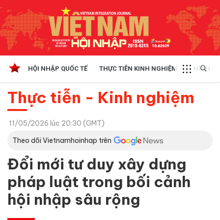
HỘI NHẬP QUỐC TẾ
THỰC TIỄN KINH NGHIỆM
CHÍNH SÁ
Thực tiễn - Kinh nghiệm
11/05/2026 lúc 20:30 (GMT)
Theo dõi Vietnamhoinhap trên
Đổi mới tư duy xây dựng
pháp luật trong bối cảnh
hội nhập sâu rộng