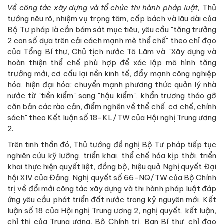
Về công tác xây dựng và tổ chức thi hành pháp luật,
Thủ
tướng nêu rõ, nhiệm vụ trọng tâm, cấp bách và lâu dài của
Bộ Tư pháp là cần bám sát mục tiêu, yêu cầu "tăng trưởng
2 con số dựa trên cải cách mạnh mẽ thể chế" theo chỉ đạo
của Tổng Bí thư, Chủ tịch nước Tô Lâm và "Xây dựng và
hoàn thiện thể chế phù hợp để xác lập mô hình tăng
trưởng mới, cơ cấu lại nền kinh tế, đẩy mạnh công nghiệp
hóa, hiện đại hóa; chuyển mạnh phương thức quản lý nhà
nước từ "tiền kiểm" sang "hậu kiểm", khẩn trương tháo gỡ
căn bản các rào cản, điểm nghẽn về thể chế, cơ chế, chính
sách" theo Kết luận số 18-KL/TW của Hội nghị Trung ương
2.
Trên tinh thần đó, Thủ tướng đề nghị Bộ Tư pháp tiếp tục
nghiên cứu kỹ lưỡng, triển khai, thể chế hóa kịp thời, triển
khai thực hiện quyết liệt, đồng bộ, hiệu quả Nghị quyết Đại
hội XIV của Đảng, Nghị quyết số 66-NQ/TW của Bộ Chính
trị về đổi mới công tác xây dựng và thi hành pháp luật đáp
ứng yêu cầu phát triển đất nước trong kỷ nguyên mới, Kết
luận số 18 của Hội nghị Trung ương 2, nghị quyết, kết luận,
chỉ thị của Trung ương, Bộ Chính trị, Ban Bí thư, chỉ đạo