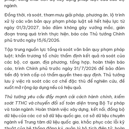
ngành.
Đồng thời, rà soát, tham mưu giải pháp, phương án, lộ trình
xử lý các văn bản quy phạm pháp luật sẽ hết hiệu lực từ
ngày 01/3/2027, bảo đảm không gây vướng mắc, gián
đoạn trong quá trình thực hiện, báo cáo Thủ tướng Chính
phủ trước ngày 15/6/2026.
Tập trung nguồn lực tổng rà soát văn bản quy phạm pháp
luật; khẩn trương tổ chức thẩm định kết quả rà soát của
các bộ, cơ quan, địa phương, tổng hợp, hoàn thiện báo
cáo, trình Chính phủ trước ngày 31/7/2026 để bảo đảm
tiến độ trình cấp có thẩm quyền theo quy định. Thủ tướng
lưu ý việc rà soát các cơ chế đặc thù để nghiên cứu, đề
xuất mở rộng áp dụng nếu có hiệu quả.
Thủ tướng yêu cầu đẩy mạnh cải cách hành chính, kiểm
soát TTHC và chuyển đổi số toàn diện
trong Bộ Tư pháp
và toàn ngành. Hoàn thành việc xây dựng, kết nối, đồng bộ
dữ liệu của các cơ sở dữ liệu quốc gia, cơ sở dữ liệu chuyên
ngành về Trung tâm dữ liệu quốc gia, khắc phục các lỗi kỹ
thuật của hệ thống đăng ký, quản lý hộ tịch điện tử, hoàn