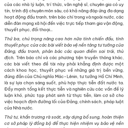
của các nhà lý luận, trí thức, văn nghệ sĩ, chuyên gia có uy
tín, trình độ chuyên môn sâu, có khả năng đáp ứng đa dạng
hoạt động đấu tranh, trên báo chí trong và ngoài nước, các
diễn đàn mạng xã hội đến việc trực tiếp tham gia vận động,
thuyết phục, đối thoại...
Thứ ba, chú trọng nâng cao hơn nữa tính chiến đấu, tính
thuyết phục của các bài viết bảo vệ nền tảng tư tưởng của
Đảng, đấu tranh, phản bác các quan điểm sai trái, thù
địch.
Trên báo chí và các phương tiện truyền thông khác,
các bài viết theo đề tài này phải khẳng định được một
cách khoa học, thuyết phục về những giá trị bền vững,
đúng đắn của Chủ nghĩa Mác-Lênin, tư tưởng Hồ Chí Minh,
là sự lựa chọn sáng suốt, phù hợp thực tiễn đất nước ta.
Đẩy mạnh tổng kết thực tiễn và nghiên cứu các vấn đề lý
luận khó, phức tạp phát sinh từ thực tiễn, làm cơ sở cho
việc hoạch định đường lối của Đảng, chính sách, pháp luật
của Nhà nước.
Thứ tư, khẩn trương rà soát, xây dựng bổ sung, hoàn thiện
cơ sở pháp lý đồng bộ để thực hiện nhiệm vụ bảo vệ nền