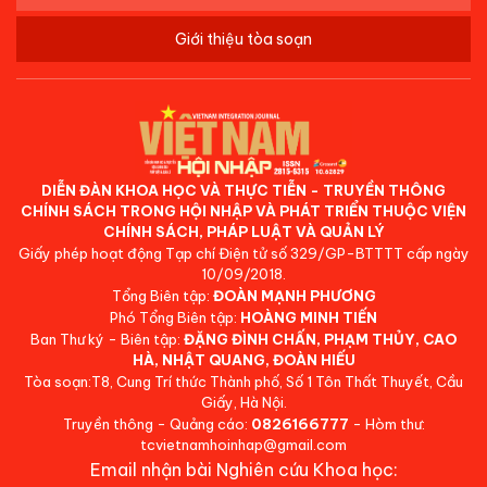
Giới thiệu tòa soạn
DIỄN ĐÀN KHOA HỌC VÀ THỰC TIỄN - TRUYỀN THÔNG
CHÍNH SÁCH TRONG HỘI NHẬP VÀ PHÁT TRIỂN THUỘC VIỆN
CHÍNH SÁCH, PHÁP LUẬT VÀ QUẢN LÝ
Giấy phép hoạt động Tạp chí Điện tử số 329/GP-BTTTT cấp ngày
10/09/2018.
Tổng Biên tập:
ĐOÀN MẠNH PHƯƠNG
Phó Tổng Biên tập:
HOÀNG MINH TIẾN
Ban Thư ký - Biên tập:
ĐẶNG ĐÌNH CHẤN, PHẠM THỦY, CAO
HÀ, NHẬT QUANG, ĐOÀN HIẾU
Tòa soạn:T8, Cung Trí thức Thành phố, Số 1 Tôn Thất Thuyết, Cầu
Giấy, Hà Nội.
Truyền thông - Quảng cáo:
0826166777
- Hòm thư:
tcvietnamhoinhap@gmail.com
Email nhận bài Nghiên cứu Khoa học: