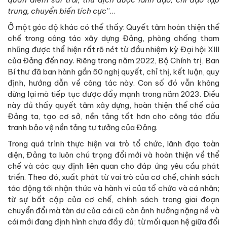
trung, chuyển biến tích cực
”…
Ở một góc độ khác có thể thấy: Quyết tâm hoàn thiện thể
chế trong công tác xây dựng Đảng, phòng chống tham
nhũng được thể hiện rất rõ nét từ đầu nhiệm kỳ Đại hội XIII
của Đảng đến nay. Riêng trong năm 2022, Bộ Chính trị, Ban
Bí thư đã ban hành gần 50 nghị quyết, chỉ thị, kết luận, quy
định, hướng dẫn về công tác này. Con số đó vẫn không
dừng lại mà tiếp tục được đẩy mạnh trong năm 2023. Điều
này đủ thấy quyết tâm xây dựng, hoàn thiện thể chế của
Đảng ta, tạo cơ sở, nền tảng tốt hơn cho công tác đấu
tranh bảo vệ nền tảng tư tưởng của Đảng.
Trong quá trình thực hiện vai trò tổ chức, lãnh đạo toàn
diện, Đảng ta luôn chú trọng đổi mới và hoàn thiện về thể
chế và các quy định liên quan cho đáp ứng yêu cầu phát
triển. Theo đó, xuất phát từ vai trò của cơ chế, chính sách
tác động tới nhận thức và hành vi của tổ chức và cá nhân;
từ sự bất cập của cơ chế, chính sách trong giai đoạn
chuyển đổi mà tàn dư của cái cũ còn ảnh hưởng nặng nề và
cái mới đang định hình chưa đầy đủ; từ mối quan hệ giữa đổi