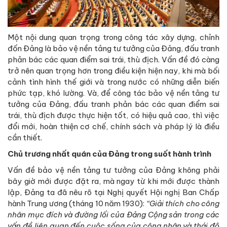
Một nội dung quan trọng trong công tác xây dựng, chỉnh
đốn Đảng là bảo vệ nền tảng tư tưởng của Đảng, đấu tranh
phản bác các quan điểm sai trái, thù địch. Vấn đề đó càng
trở nên quan trọng hơn trong điều kiện hiện nay, khi mà bối
cảnh tình hình thế giới và trong nước có những diễn biến
phức tạp, khó lường. Và, để công tác bảo vệ nền tảng tư
tưởng của Đảng, đấu tranh phản bác các quan điểm sai
trái, thù địch được thực hiện tốt, có hiệu quả cao, thì việc
đổi mới, hoàn thiện cơ chế, chính sách và pháp lý là điều
cần thiết.
Chủ trương nhất quán của Đảng trong suốt hành trình
Vấn đề bảo vệ nền tảng tư tưởng của Đảng không phải
bây giờ mới được đặt ra, mà ngay từ khi mới được thành
lập, Đảng ta đã nêu rõ tại Nghị quyết Hội nghị Ban Chấp
hành Trung ương (tháng 10 năm 1930):
“Giải thích cho công
nhân mục đích và đường lối của Đảng Cộng sản trong các
vấn đề liên quan đến cuộc sống của công nhân và thái độ