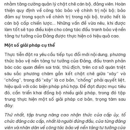
nhằm tăng cường quản lý chặt chẽ cán bộ, đảng viên. Hoàn
thiện quy định về công tác bảo vệ chính trị nội bộ; bảo
đảm sự trong sạch về chính trị trong nội bộ, trước hết là
cán bộ cấp chiến lược… Những vấn đề vừa nêu, khi được
làm tốt sẽ tạo điều kiện cho công tác đấu tranh bảo vệ nền
tảng tư tưởng của Đảng được thực hiện có hiệu quả cao.
Một số giải pháp cụ thể
Thực tiễn đặt ra yêu cầu tiếp tục đổi mới nội dung, phương
thức bảo vệ nền tảng tư tưởng của Đảng, đấu tranh phản
bác các quan điểm sai trái, thù địch, trên cơ sở quán triệt
sâu sắc phương châm gắn kết chặt chẽ giữa “xây” và
“chống”, trong đó “xây” là cơ bản, “chống” phải quyết liệt,
hiệu quả với các biện pháp phù hợp. Để đạt được mục tiêu
đó, cần triển khai đồng bộ nhiều giải pháp, trong đó tập
trung thực hiện một số giải pháp cơ bản, trọng tâm sau
đây:
Thứ nhất, tập trung nâng cao nhận thức của cấp ủy, tổ
chức đảng các cấp, nhất là người đứng đầu, của từng đảng
viên và nhân dân về công tác bảo vệ nền tảng tư tưởng của