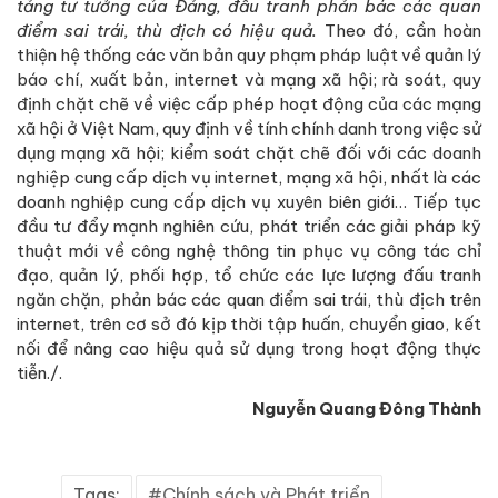
tảng tư tưởng của Đảng, đấu tranh phản bác các quan
điểm sai trái, thù địch có hiệu quả.
Theo đó, cần hoàn
thiện hệ thống các văn bản quy phạm pháp luật về quản lý
báo chí, xuất bản, internet và mạng xã hội; rà soát, quy
định chặt chẽ về việc cấp phép hoạt động của các mạng
xã hội ở Việt Nam, quy định về tính chính danh trong việc sử
dụng mạng xã hội; kiểm soát chặt chẽ đối với các doanh
nghiệp cung cấp dịch vụ internet, mạng xã hội, nhất là các
doanh nghiệp cung cấp dịch vụ xuyên biên giới… Tiếp tục
đầu tư đẩy mạnh nghiên cứu, phát triển các giải pháp kỹ
thuật mới về công nghệ thông tin phục vụ công tác chỉ
đạo, quản lý, phối hợp, tổ chức các lực lượng đấu tranh
ngăn chặn, phản bác các quan điểm sai trái, thù địch trên
internet, trên cơ sở đó kịp thời tập huấn, chuyển giao, kết
nối để nâng cao hiệu quả sử dụng trong hoạt động thực
tiễn./.
Nguyễn Quang Đông Thành
Tags:
Chính sách và Phát triển