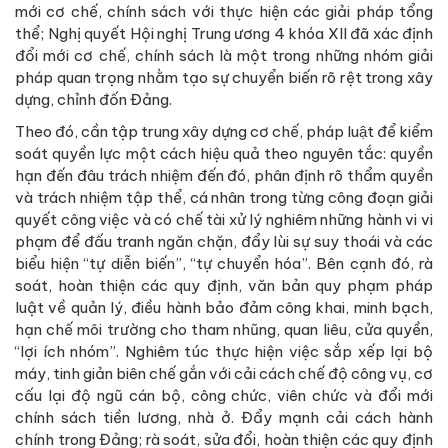
mới cơ chế, chính sách với thực hiện các giải pháp tổng
thể; Nghị quyết Hội nghị Trung ương 4 khóa XII đã xác định
đổi mới cơ chế, chính sách là một trong những nhóm giải
pháp quan trọng nhằm tạo sự chuyển biến rõ rệt trong xây
dựng, chỉnh đốn Đảng.
Theo đó, cần tập trung xây dựng cơ chế, pháp luật để kiểm
soát quyền lực một cách hiệu quả theo nguyên tắc: quyền
hạn đến đâu trách nhiệm đến đó, phân định rõ thẩm quyền
và trách nhiệm tập thể, cá nhân trong từng công đoạn giải
quyết công việc và có chế tài xử lý nghiêm những hành vi vi
phạm để đấu tranh ngăn chặn, đẩy lùi sự suy thoái và các
biểu hiện “tự diễn biến”, “tự chuyển hóa”. Bên cạnh đó, rà
soát, hoàn thiện các quy định, văn bản quy phạm pháp
luật về quản lý, điều hành bảo đảm công khai, minh bạch,
hạn chế môi trường cho tham nhũng, quan liêu, cửa quyền,
“lợi ích nhóm”. Nghiêm túc thực hiện việc sắp xếp lại bộ
máy, tinh giản biên chế gắn với cải cách chế độ công vụ, cơ
cấu lại độ ngũ cán bộ, công chức, viên chức và đổi mới
chính sách tiền lương, nhà ở. Đẩy mạnh cải cách hành
chính trong Đảng; rà soát, sửa đổi, hoàn thiện các quy định