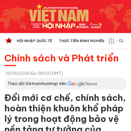
HỘI NHẬP QUỐC TẾ
THỰC TIỄN KINH NGHIỆM
CHÍNH SÁ
Chính sách và Phát triển
13/05/2026 lúc 08:53 (GMT)
Theo dõi Vietnamhoinhap trên
Đổi mới cơ chế, chính sách,
hoàn thiện khuôn khổ pháp
lý trong hoạt động bảo vệ
nền tảng tư tưởng của