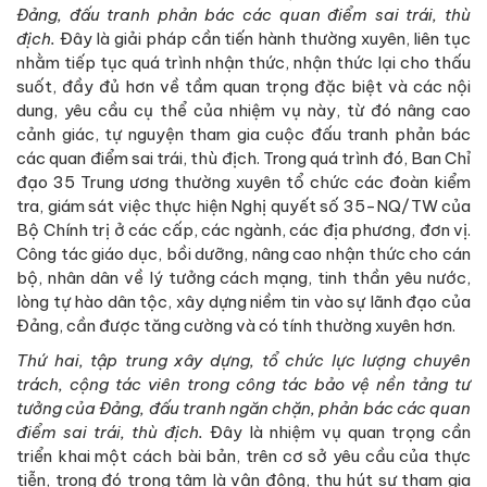
Đảng, đấu tranh phản bác các quan điểm sai trái, thù
địch.
Đây là giải pháp cần tiến hành thường xuyên, liên tục
nhằm tiếp tục quá trình nhận thức, nhận thức lại cho thấu
suốt, đầy đủ hơn về tầm quan trọng đặc biệt và các nội
dung, yêu cầu cụ thể của nhiệm vụ này, từ đó nâng cao
cảnh giác, tự nguyện tham gia cuộc đấu tranh phản bác
các quan điểm sai trái, thù địch. Trong quá trình đó, Ban Chỉ
đạo 35 Trung ương thường xuyên tổ chức các đoàn kiểm
tra, giám sát việc thực hiện Nghị quyết số 35-NQ/TW của
Bộ Chính trị ở các cấp, các ngành, các địa phương, đơn vị.
Công tác giáo dục, bồi dưỡng, nâng cao nhận thức cho cán
bộ, nhân dân về lý tưởng cách mạng, tinh thần yêu nước,
lòng tự hào dân tộc, xây dựng niềm tin vào sự lãnh đạo của
Đảng, cần được tăng cường và có tính thường xuyên hơn.
Thứ hai, tập trung xây dựng, tổ chức lực lượng chuyên
trách, cộng tác viên trong công tác bảo vệ nền tảng tư
tưởng của Đảng, đấu tranh ngăn chặn, phản bác các quan
điểm sai trái, thù địch.
Đây là nhiệm vụ quan trọng cần
triển khai một cách bài bản, trên cơ sở yêu cầu của thực
tiễn, trong đó trọng tâm là vận động, thu hút sự tham gia