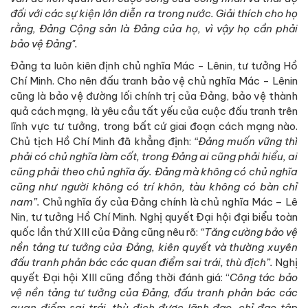
đối với các sự kiện lớn diễn ra trong nước. Giải thích cho họ
rằng, Đảng Cộng sản là Đảng của họ, vì vậy họ cần phải
bảo vệ Đảng".
Đảng ta luôn kiên định chủ nghĩa Mác - Lênin, tư tưởng Hồ
Chí Minh. Cho nên đấu tranh bảo vệ chủ nghĩa Mác - Lênin
cũng là bảo vệ đường lối chính trị của Đảng, bảo vệ thành
quả cách mạng, là yêu cầu tất yếu của cuộc đấu tranh trên
lĩnh vực tư tưởng, trong bất cứ giai đoạn cách mạng nào.
Chủ tịch Hồ Chí Minh đã khẳng định:
“Đảng muốn vững thì
phải có chủ nghĩa làm cốt, trong Đảng ai cũng phải hiểu, ai
cũng phải theo chủ nghĩa ấy. Đảng mà không có chủ nghĩa
cũng như người không có trí khôn, tàu không có bàn chỉ
nam”.
Chủ nghĩa ấy của Đảng chính là chủ nghĩa Mác – Lê
Nin, tư tưởng Hồ Chí Minh. Nghị quyết Đại hội đại biểu toàn
quốc lần thứ XIII của Đảng cũng nêu rõ:
“Tăng cường bảo vệ
nền tảng tư tưởng của Đảng, kiên quyết và thường xuyên
đấu tranh phản bác các quan điểm sai trái, thù địch”.
Nghị
quyết Đại hội XIII cũng đồng thời đánh giá: “
Công tác bảo
vệ nền tảng tư tưởng của Đảng, đấu tranh phản bác các
quan điểm sai trái, thù địch được lãnh đạo, chỉ đạo tập