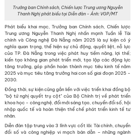
Trưởng ban Chính sách, Chiến lược Trung ương Nguyễn
Thanh Nghị phát biểu tại Diễn đàn - Ảnh: VGP/MT
Phát biểu khai mạc, Trưởng ban Chính sách, Chiến lược
Trung ương
Nguyễn Thanh Nghị
nhấn mạnh Tuần lễ Tài
chính và Công nghệ Đà Nẵng năm 2025 là sự kiện có ý
nghĩa quan trọng, thể hiện sự chủ động, quyết liệt, nỗ lực
của TP. Đà Nẵng trong việc phát huy tiềm năng, lợi thế;
kiến tạo không gian phát triển mới, tạo lập các động lực
tăng trưởng, góp phần hoàn thành mục tiêu kinh tế năm
2025 và mục tiêu tăng trưởng hai con số giai đoạn 2025 -
2030.
Đồng thời, sự kiện cũng gắn liền với việc triển khai đồng bộ
"bộ tứ nghị quyết trụ cột" của Bộ Chính trị về phát triển
khoa học - công nghệ, đổi mới sáng tạo, chuyển đổi số, hội
nhập quốc tế và hoàn thiện thể chế phát triển kinh tế tư
nhân.
Diễn đàn tập trung vào 3 lĩnh vực cốt lõi: T
ài chính, chuyển
đổi số và công nghiệp vi mạch bán dẫn
– những ngành