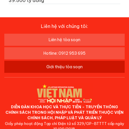
39.500 tỷ đồng
Liên hệ với chúng tôi:
Liên hệ tòa soạn
Hotline: 0912 953 695
Giới thiệu tòa soạn
DIỄN ĐÀN KHOA HỌC VÀ THỰC TIỄN - TRUYỀN THÔNG
CHÍNH SÁCH TRONG HỘI NHẬP VÀ PHÁT TRIỂN THUỘC VIỆN
CHÍNH SÁCH, PHÁP LUẬT VÀ QUẢN LÝ
Giấy phép hoạt động Tạp chí Điện tử số 329/GP-BTTTT cấp ngày
10/09/2018.