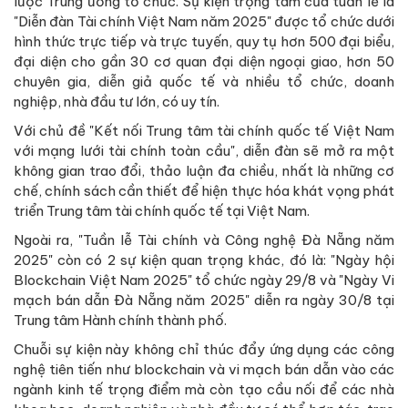
lược Trung ương tổ chức. Sự kiện trọng tâm của tuần lễ là
"Diễn đàn Tài chính Việt Nam năm 2025" được tổ chức dưới
hình thức trực tiếp và trực tuyến, quy tụ hơn 500 đại biểu,
đại diện cho gần 30 cơ quan đại diện ngoại giao, hơn 50
chuyên gia, diễn giả quốc tế và nhiều tổ chức, doanh
nghiệp, nhà đầu tư lớn, có uy tín.
Với chủ đề "Kết nối Trung tâm tài chính quốc tế Việt Nam
với mạng lưới tài chính toàn cầu", diễn đàn sẽ mở ra một
không gian trao đổi, thảo luận đa chiều, nhất là những cơ
chế, chính sách cần thiết để hiện thực hóa khát vọng phát
triển Trung tâm tài chính quốc tế tại Việt Nam.
Ngoài ra, "Tuần lễ Tài chính và Công nghệ Đà Nẵng năm
2025" còn có 2 sự kiện quan trọng khác, đó là: "Ngày hội
Blockchain Việt Nam 2025" tổ chức ngày 29/8 và "Ngày Vi
mạch bán dẫn Đà Nẵng năm 2025" diễn ra ngày 30/8 tại
Trung tâm Hành chính thành phố.
Chuỗi sự kiện này không chỉ thúc đẩy ứng dụng các công
nghệ tiên tiến như blockchain và vi mạch bán dẫn vào các
ngành kinh tế trọng điểm mà còn tạo cầu nối để các nhà