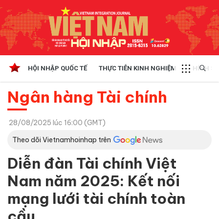
HỘI NHẬP QUỐC TẾ
THỰC TIỄN KINH NGHIỆM
CHÍNH SÁ
Ngân hàng Tài chính
28/08/2025 lúc 16:00 (GMT)
Theo dõi Vietnamhoinhap trên
Diễn đàn Tài chính Việt
Nam năm 2025: Kết nối
mạng lưới tài chính toàn
cầu