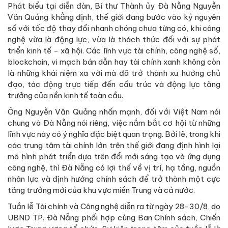
Phát biểu tại diễn đàn,
Bí thư Thành ủy Đà Nẵng Nguyễn
Văn Quảng
khẳng định, thế giới đang bước vào kỷ nguyên
số với tốc độ thay đổi nhanh chóng chưa từng có, khi công
nghệ vừa là động lực, vừa là thách thức đối với sự phát
triển kinh tế - xã hội. Các lĩnh vực tài chính, công nghệ số,
blockchain, vi mạch bán dẫn hay tài chính xanh không còn
là những khái niệm xa vời mà đã trở thành
xu hướng chủ
đạo
, tác động trực tiếp đến cấu trúc và động lực tăng
trưởng của nền kinh tế toàn cầu.
Ông Nguyễn Văn Quảng nhấn mạnh, đối với Việt Nam nói
chung và Đà Nẵng nói riêng, việc nắm bắt cơ hội từ những
lĩnh vực này có ý nghĩa đặc biệt quan trọng. Bởi lẽ, trong khi
các trung tâm tài chính lớn trên thế giới đang định hình lại
mô hình phát triển dựa trên đổi mới sáng tạo và ứng dụng
công nghệ, thì Đà Nẵng có lợi thế về vị trí, hạ tầng, nguồn
nhân lực và định hướng chính sách để trở thành
một cực
tăng trưởng mới của khu vực miền Trung và cả nước
.
Tuần lễ Tài chính và Công nghệ diễn ra từ ngày 28-30/8, do
UBND TP. Đà Nẵng phối hợp cùng Ban Chính sách, Chiến