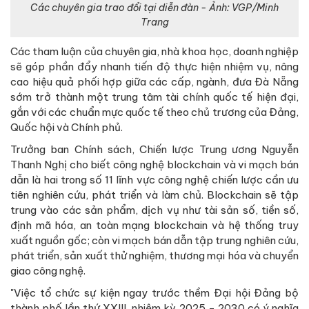
Các chuyên gia trao đổi tại diễn đàn - Ảnh: VGP/Minh
Trang
Các tham luận của chuyên gia, nhà khoa học, doanh nghiệp
sẽ góp phần đẩy nhanh tiến độ thực hiện nhiệm vụ, nâng
cao hiệu quả phối hợp giữa các cấp, ngành, đưa Đà Nẵng
sớm trở thành một trung tâm tài chính quốc tế hiện đại,
gắn với các chuẩn mực quốc tế theo chủ trương của Đảng,
Quốc hội và Chính phủ.
Trưởng ban Chính sách, Chiến lược Trung ương Nguyễn
Thanh Nghị cho biết công nghệ blockchain và vi mạch bán
dẫn là hai trong số 11 lĩnh vực công nghệ chiến lược cần ưu
tiên nghiên cứu, phát triển và làm chủ. Blockchain sẽ tập
trung vào các sản phẩm, dịch vụ như tài sản số, tiền số,
định mã hóa, an toàn mạng blockchain và hệ thống truy
xuất nguồn gốc; còn vi mạch bán dẫn tập trung nghiên cứu,
phát triển, sản xuất thử nghiệm, thương mại hóa và chuyển
giao công nghệ.
"Việc tổ chức sự kiện ngay trước thềm Đại hội Đảng bộ
thành phố lần thứ XXIII, nhiệm kỳ 2025 - 2030 có ý nghĩa