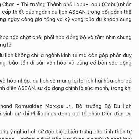
g Chan – Thị trưởng Thành phố Lapu-Lapu (Cebu) nhấn
cấp thiết của ngành du lịch ASEAN trong bối cảnh thế
ường ngày càng gia tăng và kỳ vọng của du khách cũng
 hợp tác chặt chẽ, phối hợp đồng bộ và tầm nhìn chung
ng lẻ.
du lịch không chỉ là ngành kinh tế mà còn góp phần duy
ương, bảo tồn di sản văn hóa và củng cố bản sắc cộng
à hòa nhập, du lịch sẽ mang lại lợi ích hài hòa cho cả
nh diện ASEAN, sự đa dạng chính là sức mạnh, trong khi
inand Romualdez Marcos Jr., Bộ trưởng Bộ Du lịch
ỏ vinh dự khi Philippines đăng cai tổ chức Diễn đàn Du
g ý nghĩa lịch sử đặc biệt, biểu trưng cho tinh thần tự
pines – những giá trị tiếp tục được gìn giữ và phát huy