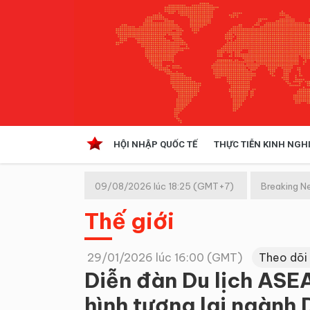
HỘI NHẬP QUỐC TẾ
THỰC TIỄN KINH NGH
HỘI NHẬP QUỐC TẾ
VĂN 
09/08/2026 lúc 18:25 (GMT+7)
Breaking N
Kinh tế hội nhập
Thế giới
Doanh nghiệp
NGHIÊN CỨU PHÁP LUẬT
THỰC
29/01/2026 lúc 16:00 (GMT)
Theo dõi
Diễn đàn Du lịch ASE
hình tương lai ngành 