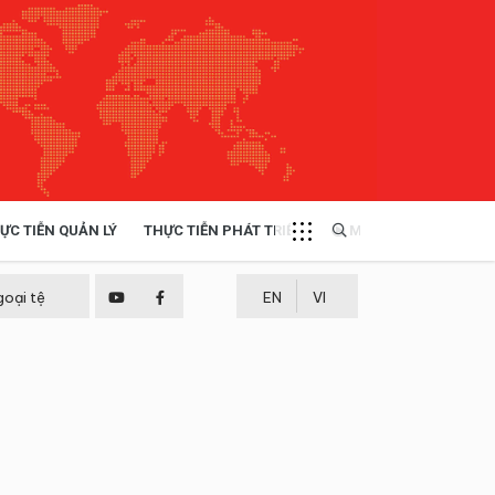
ỰC TIỄN QUẢN LÝ
THỰC TIỄN PHÁT TRIỂN
MULTIMEDIA
TÀI NGUYÊN - MÔI TRƯỜNG
goại tệ
EN
VI
THỰC TIỄN - KINH NGHIỆM