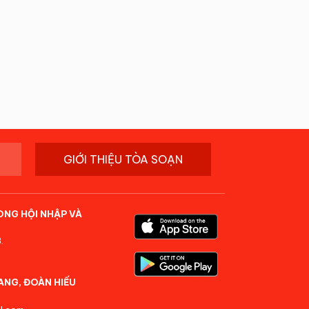
GIỚI THIỆU TÒA SOẠN
ONG HỘI NHẬP VÀ
.
ANG, ĐOÀN HIẾU