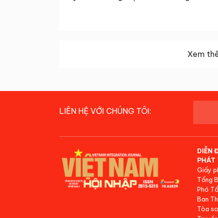
Xem thê
LIÊN HỆ VỚI CHÚNG TÔI:
DIỄN 
PHÁT 
Giấy p
Tổng B
Phó Tổ
Ban Th
Tòa so