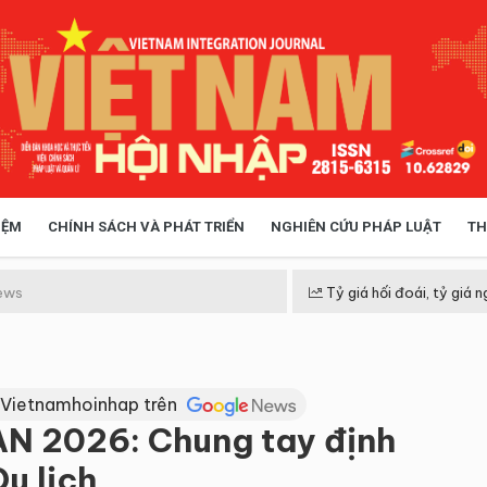
IỆM
CHÍNH SÁCH VÀ PHÁT TRIỂN
NGHIÊN CỨU PHÁP LUẬT
TH
HÓA XÃ HỘI
CHÍNH SÁCH
ews
Tỷ giá hối đoái, tỷ giá n
 TIỄN QUẢN LÝ
VIỆT NAM ĐIỂM ĐẾN
 Vietnamhoinhap trên
AN 2026: Chung tay định
Du lịch