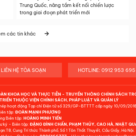
Trung Quốc, nâng tầm kết nối chiến lược
trong giai đoạn phát triển mới
m các tin khác
LIÊN HỆ TÒA SOẠN
HOTLINE: 0912 953 695
ĐÀN KHOA HỌC VÀ THỰC TIỄN - TRUYỀN THÔNG CHÍNH SÁCH TR
TRIỂN THUỘC VIỆN CHÍNH SÁCH, PHÁP LUẬT VÀ QUẢN LÝ
hép hoạt động Tạp chí Điện tử số 329/GP-BTTTT cấp ngày 10/09/2018
iên tập:
ĐOÀN MẠNH PHƯƠNG
ng Biên tập:
HOÀNG MINH TIẾN
ư ký - Biên tập:
ĐẶNG ĐÌNH CHẤN, PHẠM THỦY, CAO HÀ, NHẬT QU
ạn:T8, Cung Trí thức Thành phố, Số 1 Tôn Thất Thuyết, Cầu Giấy, Hà Nội.