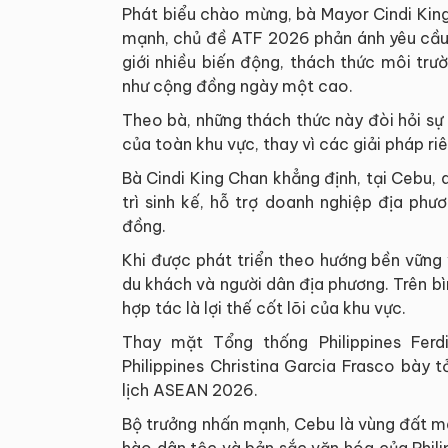
Phát biểu chào mừng, bà Mayor Cindi Kin
mạnh, chủ đề ATF 2026 phản ánh yêu cầu 
giới nhiều biến động, thách thức môi tr
như cộng đồng ngày một cao.
Theo bà, những thách thức này đòi hỏi sự
của toàn khu vực, thay vì các giải pháp riê
Bà Cindi King Chan khẳng định, tại Cebu, 
trì sinh kế, hỗ trợ doanh nghiệp địa ph
đồng.
Khi được phát triển theo hướng bền vững v
du khách và người dân địa phương. Trên bì
hợp tác là lợi thế cốt lõi của khu vực.
Thay mặt Tổng thống Philippines Ferd
Philippines Christina Garcia Frasco bày t
lịch ASEAN 2026.
Bộ trưởng nhấn mạnh, Cebu là vùng đất man
hào dân tộc và bản sắc văn hóa của Philip