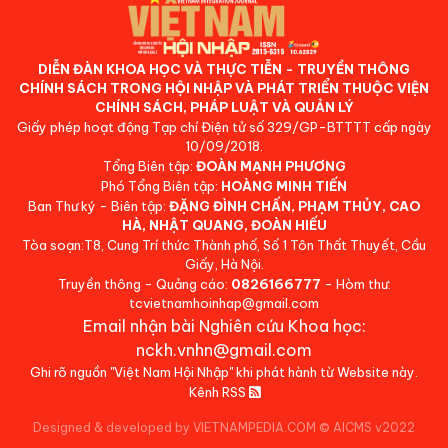
DIỄN ĐÀN KHOA HỌC VÀ THỰC TIỄN - TRUYỀN THÔNG
CHÍNH SÁCH TRONG HỘI NHẬP VÀ PHÁT TRIỂN THUỘC VIỆN
CHÍNH SÁCH, PHÁP LUẬT VÀ QUẢN LÝ
Giấy phép hoạt động Tạp chí Điện tử số 329/GP-BTTTT cấp ngày
10/09/2018.
Tổng Biên tập:
ĐOÀN MẠNH PHƯƠNG
Phó Tổng Biên tập:
HOÀNG MINH TIẾN
Ban Thư ký - Biên tập:
ĐẶNG ĐÌNH CHẤN, PHẠM THỦY, CAO
HÀ, NHẬT QUANG, ĐOÀN HIẾU
Tòa soạn:T8, Cung Trí thức Thành phố, Số 1 Tôn Thất Thuyết, Cầu
Giấy, Hà Nội.
Truyền thông - Quảng cáo:
0826166777
- Hòm thư:
tcvietnamhoinhap@gmail.com
Email nhận bài Nghiên cứu Khoa học:
nckh.vnhn@gmail.com
Ghi rõ nguồn "Việt Nam Hội Nhập" khi phát hành từ Website này.
Kênh RSS
Designed & developed by VIETNAMPEDIA.COM
©
AICMS v2022