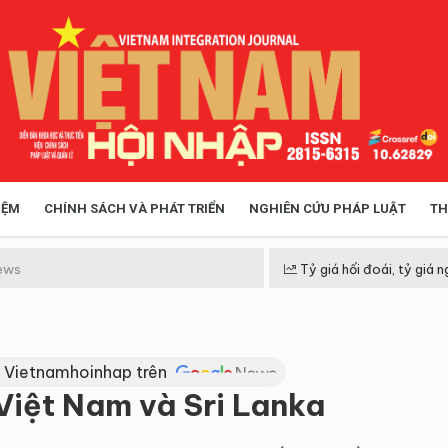
IỆM
CHÍNH SÁCH VÀ PHÁT TRIỂN
NGHIÊN CỨU PHÁP LUẬT
TH
HÓA XÃ HỘI
CHÍNH SÁCH
ews
Tỷ giá hối đoái, tỷ giá n
 TIỄN QUẢN LÝ
VIỆT NAM ĐIỂM ĐẾN
 Vietnamhoinhap trên
iệt Nam và Sri Lanka