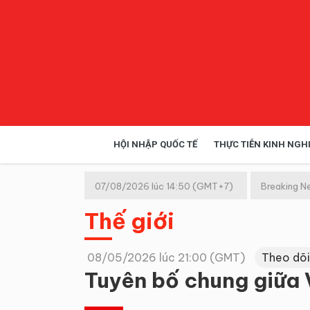
HỘI NHẬP QUỐC TẾ
THỰC TIỄN KINH NGH
HỘI NHẬP QUỐC TẾ
VĂN 
07/08/2026 lúc 14:50 (GMT+7)
Breaking N
Kinh tế hội nhập
Thế giới
Doanh nghiệp
NGHIÊN CỨU PHÁP LUẬT
THỰC
08/05/2026 lúc 21:00 (GMT)
Theo dõi
Tuyên bố chung giữa V