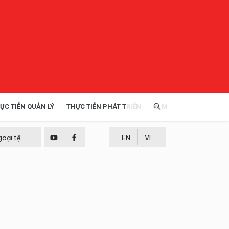
ỰC TIỄN QUẢN LÝ
THỰC TIỄN PHÁT TRIỂN
MULTIMEDIA
TÀI NGUYÊN - MÔI TRƯỜNG
goại tệ
EN
VI
THỰC TIỄN - KINH NGHIỆM