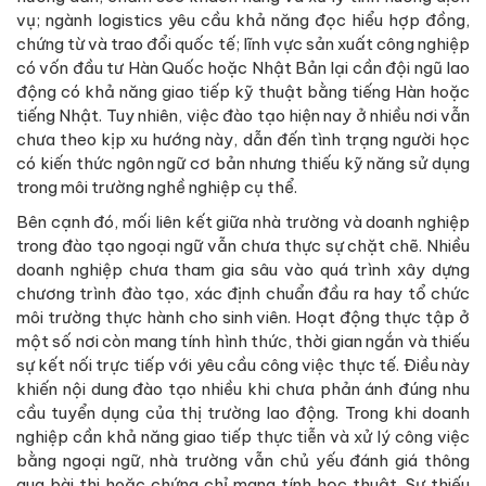
vụ; ngành logistics yêu cầu khả năng đọc hiểu hợp đồng,
chứng từ và trao đổi quốc tế; lĩnh vực sản xuất công nghiệp
có vốn đầu tư Hàn Quốc hoặc Nhật Bản lại cần đội ngũ lao
động có khả năng giao tiếp kỹ thuật bằng tiếng Hàn hoặc
tiếng Nhật. Tuy nhiên, việc đào tạo hiện nay ở nhiều nơi vẫn
chưa theo kịp xu hướng này, dẫn đến tình trạng người học
có kiến thức ngôn ngữ cơ bản nhưng thiếu kỹ năng sử dụng
trong môi trường nghề nghiệp cụ thể.
Bên cạnh đó, mối liên kết giữa nhà trường và doanh nghiệp
trong đào tạo ngoại ngữ vẫn chưa thực sự chặt chẽ. Nhiều
doanh nghiệp chưa tham gia sâu vào quá trình xây dựng
chương trình đào tạo, xác định chuẩn đầu ra hay tổ chức
môi trường thực hành cho sinh viên. Hoạt động thực tập ở
một số nơi còn mang tính hình thức, thời gian ngắn và thiếu
sự kết nối trực tiếp với yêu cầu công việc thực tế. Điều này
khiến nội dung đào tạo nhiều khi chưa phản ánh đúng nhu
cầu tuyển dụng của thị trường lao động. Trong khi doanh
nghiệp cần khả năng giao tiếp thực tiễn và xử lý công việc
bằng ngoại ngữ, nhà trường vẫn chủ yếu đánh giá thông
qua bài thi hoặc chứng chỉ mang tính học thuật. Sự thiếu