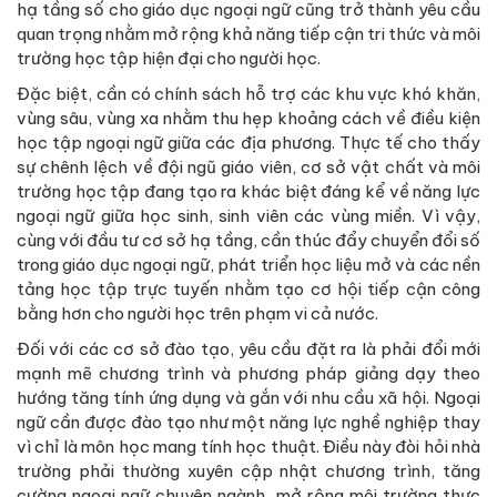
hạ tầng số cho giáo dục ngoại ngữ cũng trở thành yêu cầu
quan trọng nhằm mở rộng khả năng tiếp cận tri thức và môi
trường học tập hiện đại cho người học.
Đặc biệt, cần có chính sách hỗ trợ các khu vực khó khăn,
vùng sâu, vùng xa nhằm thu hẹp khoảng cách về điều kiện
học tập ngoại ngữ giữa các địa phương. Thực tế cho thấy
sự chênh lệch về đội ngũ giáo viên, cơ sở vật chất và môi
trường học tập đang tạo ra khác biệt đáng kể về năng lực
ngoại ngữ giữa học sinh, sinh viên các vùng miền. Vì vậy,
cùng với đầu tư cơ sở hạ tầng, cần thúc đẩy chuyển đổi số
trong giáo dục ngoại ngữ, phát triển học liệu mở và các nền
tảng học tập trực tuyến nhằm tạo cơ hội tiếp cận công
bằng hơn cho người học trên phạm vi cả nước.
Đối với các cơ sở đào tạo, yêu cầu đặt ra là phải đổi mới
mạnh mẽ chương trình và phương pháp giảng dạy theo
hướng tăng tính ứng dụng và gắn với nhu cầu xã hội. Ngoại
ngữ cần được đào tạo như một năng lực nghề nghiệp thay
vì chỉ là môn học mang tính học thuật. Điều này đòi hỏi nhà
trường phải thường xuyên cập nhật chương trình, tăng
cường ngoại ngữ chuyên ngành, mở rộng môi trường thực