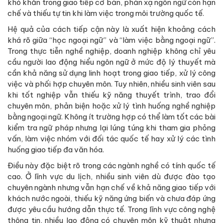
khó khăn trong giao tiếp cơ bản, phản xạ ngôn ngữ còn hạn
chế và thiếu tự tin khi làm việc trong môi trường quốc tế.
Hệ quả của cách tiếp cận này là xuất hiện khoảng cách
khá rõ giữa “học ngoại ngữ” và “làm việc bằng ngoại ngữ”.
Trong thực tiễn nghề nghiệp, doanh nghiệp không chỉ yêu
cầu người lao động hiểu ngôn ngữ ở mức độ lý thuyết mà
cần khả năng sử dụng linh hoạt trong giao tiếp, xử lý công
việc và phối hợp chuyên môn. Tuy nhiên, nhiều sinh viên sau
khi tốt nghiệp vẫn thiếu kỹ năng thuyết trình, trao đổi
chuyên môn, phản biện hoặc xử lý tình huống nghề nghiệp
bằng ngoại ngữ. Không ít trường hợp có thể làm tốt các bài
kiểm tra ngữ pháp nhưng lại lúng túng khi tham gia phỏng
vấn, làm việc nhóm với đối tác quốc tế hay xử lý các tình
huống giao tiếp đa văn hóa.
Điều này đặc biệt rõ trong các ngành nghề có tính quốc tế
cao. Ở lĩnh vực du lịch, nhiều sinh viên dù được đào tạo
chuyên ngành nhưng vẫn hạn chế về khả năng giao tiếp với
khách nước ngoài, thiếu kỹ năng ứng biến và chưa đáp ứng
được yêu cầu hướng dẫn thực tế. Trong lĩnh vực công nghệ
thông tin, nhiều lao động có chuyên môn kỹ thuật nhưng