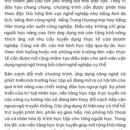
trở thành yêu cầu tất yếu trong đổi mới đào tạo. Thay vì
đào tạo chung chung, chương trình cần được phân hóa
theo đặc thù từng lĩnh vực nghề nghiệp như tiếng Anh du
lịch, tiếng Anh công nghệ, tiếng Trung thương mại hay tiếng
Hàn trong sản xuất công nghiệp. Điều này không chỉ giúp
người học nâng cao tính ứng dụng mà còn tăng khả năng
thích ứng với nhu cầu tuyển dụng thực tế của doanh
nghiệp. Cùng với đó, các mô hình học tập qua dự án, học
theo tình huống hoặc mô phỏng môi trường làm việc thực
tế cần được mở rộng nhằm tạo điều kiện cho sinh viên vận
dụng ngoại ngữ trong bối cảnh nghề nghiệp cụ thể.
Bên cạnh đổi mới chương trình, ứng dụng công nghệ và
phát triển môi trường học tập số đang mở ra cơ hội lớn cho
quá trình nâng cao chất lượng đào tạo ngoại ngữ. Sự phát
triển của trí tuệ nhân tạo, nền tảng học tập trực tuyến và
các công cụ tương tác số đang làm thay đổi cách tiếp cận
ngoại ngữ truyền thống. Các ứng dụng AI hiện nay có thể hỗ
trợ luyện phát âm, phản xạ giao tiếp, mô phỏng hội thoại
và cá nhân hóa lộ trình học tập cho từng người học. Trong
khi đó, các nền tảng học trực tuyến giúp mở rộng khả năng