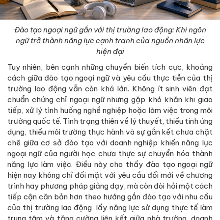
Đào tạo ngoại ngữ gắn với thị trường lao động: Khi ngôn
ngữ trở thành năng lực cạnh tranh của nguồn nhân lực
hiện đại
Tuy nhiên, bên cạnh những chuyển biến tích cực, khoảng
cách giữa đào tạo ngoại ngữ và yêu cầu thực tiễn của thị
trường lao động vẫn còn khá lớn. Không ít sinh viên đạt
chuẩn chứng chỉ ngoại ngữ nhưng gặp khó khăn khi giao
tiếp, xử lý tình huống nghề nghiệp hoặc làm việc trong môi
trường quốc tế. Tình trạng thiên về lý thuyết, thiếu tính ứng
dụng, thiếu môi trường thực hành và sự gắn kết chưa chặt
chẽ giữa cơ sở đào tạo với doanh nghiệp khiến năng lực
ngoại ngữ của người học chưa thực sự chuyển hóa thành
năng lực làm việc. Điều này cho thấy đào tạo ngoại ngữ
hiện nay không chỉ đối mặt với yêu cầu đổi mới về chương
trình hay phương pháp giảng dạy, mà còn đòi hỏi một cách
tiếp cận căn bản hơn theo hướng gắn đào tạo với nhu cầu
của thị trường lao động, lấy năng lực sử dụng thực tế làm
trung tâm và tăng cường liên kết giữa nhà trường, doanh