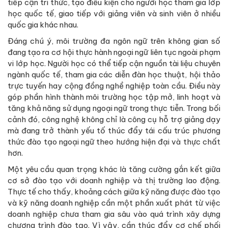
tiếp cận tri thức, tạo điều kiện cho người học tham gia lớp
học quốc tế, giao tiếp với giảng viên và sinh viên ở nhiều
quốc gia khác nhau.
Đáng chú ý, môi trường đa ngôn ngữ trên không gian số
đang tạo ra cơ hội thực hành ngoại ngữ liên tục ngoài phạm
vi lớp học. Người học có thể tiếp cận nguồn tài liệu chuyên
ngành quốc tế, tham gia các diễn đàn học thuật, hội thảo
trực tuyến hay cộng đồng nghề nghiệp toàn cầu. Điều này
góp phần hình thành môi trường học tập mở, linh hoạt và
tăng khả năng sử dụng ngoại ngữ trong thực tiễn. Trong bối
cảnh đó, công nghệ không chỉ là công cụ hỗ trợ giảng dạy
mà đang trở thành yếu tố thúc đẩy tái cấu trúc phương
thức đào tạo ngoại ngữ theo hướng hiện đại và thực chất
hơn.
Một yêu cầu quan trọng khác là tăng cường gắn kết giữa
cơ sở đào tạo với doanh nghiệp và thị trường lao động.
Thực tế cho thấy, khoảng cách giữa kỹ năng được đào tạo
và kỹ năng doanh nghiệp cần một phần xuất phát từ việc
doanh nghiệp chưa tham gia sâu vào quá trình xây dựng
chương trình đào tạo. Vì vậy, cần thúc đẩy cơ chế phối