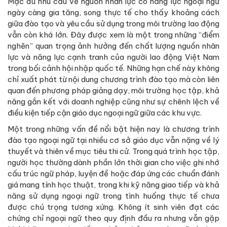
Mặc dù nhu cầu về nguồn nhân lực có năng lực ngoại ngữ
ngày càng gia tăng, song thực tế cho thấy khoảng cách
giữa đào tạo và yêu cầu sử dụng trong môi trường lao động
vẫn còn khá lớn. Đây được xem là một trong những “điểm
nghẽn” quan trọng ảnh hưởng đến chất lượng nguồn nhân
lực và năng lực cạnh tranh của người lao động Việt Nam
trong bối cảnh hội nhập quốc tế. Những hạn chế này không
chỉ xuất phát từ nội dung chương trình đào tạo mà còn liên
quan đến phương pháp giảng dạy, môi trường học tập, khả
năng gắn kết với doanh nghiệp cũng như sự chênh lệch về
điều kiện tiếp cận giáo dục ngoại ngữ giữa các khu vực.
Một trong những vấn đề nổi bật hiện nay là chương trình
đào tạo ngoại ngữ tại nhiều cơ sở giáo dục vẫn nặng về lý
thuyết và thiên về mục tiêu thi cử. Trong quá trình học tập,
người học thường dành phần lớn thời gian cho việc ghi nhớ
cấu trúc ngữ pháp, luyện đề hoặc đáp ứng các chuẩn đánh
giá mang tính học thuật, trong khi kỹ năng giao tiếp và khả
năng sử dụng ngoại ngữ trong tình huống thực tế chưa
được chú trọng tương xứng. Không ít sinh viên đạt các
chứng chỉ ngoại ngữ theo quy định đầu ra nhưng vẫn gặp