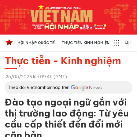
HỘI NHẬP QUỐC TẾ
THỰC TIỄN KINH NGHIỆM
CHÍNH SÁ
Thực tiễn - Kinh nghiệm
25/05/2026 lúc 09:45 (GMT)
Theo dõi Vietnamhoinhap trên
Đào tạo ngoại ngữ gắn với
thị trường lao động: Từ yêu
cầu cấp thiết đến đổi mới
căn bản