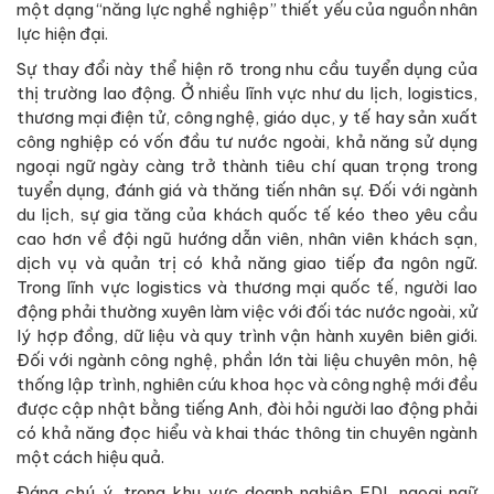
một dạng “năng lực nghề nghiệp” thiết yếu của nguồn nhân
lực hiện đại.
Sự thay đổi này thể hiện rõ trong nhu cầu tuyển dụng của
thị trường lao động. Ở nhiều lĩnh vực như du lịch, logistics,
thương mại điện tử, công nghệ, giáo dục, y tế hay sản xuất
công nghiệp có vốn đầu tư nước ngoài, khả năng sử dụng
ngoại ngữ ngày càng trở thành tiêu chí quan trọng trong
tuyển dụng, đánh giá và thăng tiến nhân sự. Đối với ngành
du lịch, sự gia tăng của khách quốc tế kéo theo yêu cầu
cao hơn về đội ngũ hướng dẫn viên, nhân viên khách sạn,
dịch vụ và quản trị có khả năng giao tiếp đa ngôn ngữ.
Trong lĩnh vực logistics và thương mại quốc tế, người lao
động phải thường xuyên làm việc với đối tác nước ngoài, xử
lý hợp đồng, dữ liệu và quy trình vận hành xuyên biên giới.
Đối với ngành công nghệ, phần lớn tài liệu chuyên môn, hệ
thống lập trình, nghiên cứu khoa học và công nghệ mới đều
được cập nhật bằng tiếng Anh, đòi hỏi người lao động phải
có khả năng đọc hiểu và khai thác thông tin chuyên ngành
một cách hiệu quả.
Đáng chú ý, trong khu vực doanh nghiệp FDI, ngoại ngữ