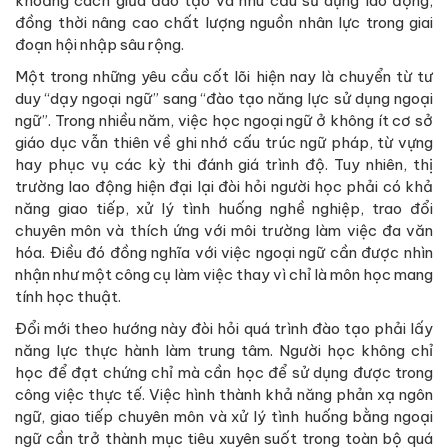
khoảng cách giữa đào tạo và nhu cầu sử dụng lao động,
đồng thời nâng cao chất lượng nguồn nhân lực trong giai
đoạn hội nhập sâu rộng.
Một trong những yêu cầu cốt lõi hiện nay là chuyển từ tư
duy “dạy ngoại ngữ” sang “đào tạo năng lực sử dụng ngoại
ngữ”. Trong nhiều năm, việc học ngoại ngữ ở không ít cơ sở
giáo dục vẫn thiên về ghi nhớ cấu trúc ngữ pháp, từ vựng
hay phục vụ các kỳ thi đánh giá trình độ. Tuy nhiên, thị
trường lao động hiện đại lại đòi hỏi người học phải có khả
năng giao tiếp, xử lý tình huống nghề nghiệp, trao đổi
chuyên môn và thích ứng với môi trường làm việc đa văn
hóa. Điều đó đồng nghĩa với việc ngoại ngữ cần được nhìn
nhận như một công cụ làm việc thay vì chỉ là môn học mang
tính học thuật.
Đổi mới theo hướng này đòi hỏi quá trình đào tạo phải lấy
năng lực thực hành làm trung tâm. Người học không chỉ
học để đạt chứng chỉ mà cần học để sử dụng được trong
công việc thực tế. Việc hình thành khả năng phản xạ ngôn
ngữ, giao tiếp chuyên môn và xử lý tình huống bằng ngoại
ngữ cần trở thành mục tiêu xuyên suốt trong toàn bộ quá