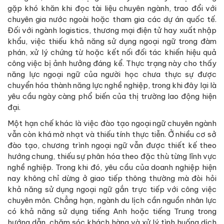
gặp khó khăn khi đọc tài liệu chuyên ngành, trao đổi với
chuyên gia nước ngoài hoặc tham gia các dự án quốc tế.
Đối với ngành logistics, thương mại điện tử hay xuất nhập
khẩu, việc thiếu khả năng sử dụng ngoại ngữ trong đàm
phán, xử lý chứng từ hoặc kết nối đối tác khiến hiệu quả
công việc bị ảnh hưởng đáng kể. Thực trạng này cho thấy
năng lực ngoại ngữ của người học chưa thực sự được
chuyển hóa thành năng lực nghề nghiệp, trong khi đây lại là
yêu cầu ngày càng phổ biến của thị trường lao động hiện
đại.
Một hạn chế khác là việc đào tạo ngoại ngữ chuyên ngành
vẫn còn khá mờ nhạt và thiếu tính thực tiễn. Ở nhiều cơ sở
đào tạo, chương trình ngoại ngữ vẫn được thiết kế theo
hướng chung, thiếu sự phân hóa theo đặc thù từng lĩnh vực
nghề nghiệp. Trong khi đó, yêu cầu của doanh nghiệp hiện
nay không chỉ dừng ở giao tiếp thông thường mà đòi hỏi
khả năng sử dụng ngoại ngữ gắn trực tiếp với công việc
chuyên môn. Chẳng hạn, ngành du lịch cần nguồn nhân lực
có khả năng sử dụng tiếng Anh hoặc tiếng Trung trong
hướng dẫn, chăm sóc khách hàng và xử lý tình huống dịch