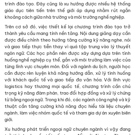
trình đào tạo. Đây cũng là xu hướng được nhiều hệ thống
giáo dục tiên tiến trên thế giới áp dụng nhằm rút ngắn
khoảng cách giữa nhà trường và môi trường nghề nghiệp.
Trên cơ sở đó, việc thiết kế lại chương trình đào tạo trở
thành yêu cầu mang tính nền tảng. Nội dung giảng dạy cần
được điều chỉnh theo hướng tăng cường kỹ năng nghe, nói
và giao tiếp thực tiễn thay vì quá tập trung vào lý thuyết
ngôn ngữ. Các học phần nên được xây dựng dựa trên tình
huống nghề nghiệp cụ thể, gắn với môi trường làm việc của
từng lĩnh vực chuyên môn. Đối với ngành du lịch, người học
cần được rèn luyện khả năng hướng dẫn, xử lý tình huống
với khách quốc tế và giao tiếp đa văn hóa. Với lĩnh vực
logistics hay thương mại quốc tế, chương trình cần chú
trọng kỹ năng đàm phán, trao đổi hợp đồng và xử lý chứng
từ bằng ngoại ngữ. Trong khi đó, các ngành công nghệ và kỹ
thuật cần tăng cường khả năng đọc hiểu tài liệu chuyên
ngành, làm việc nhóm quốc tế và tham gia dự án xuyên biên
giới.
Xu hướng phát triển ngoại ngữ chuyên ngành vì vậy đang