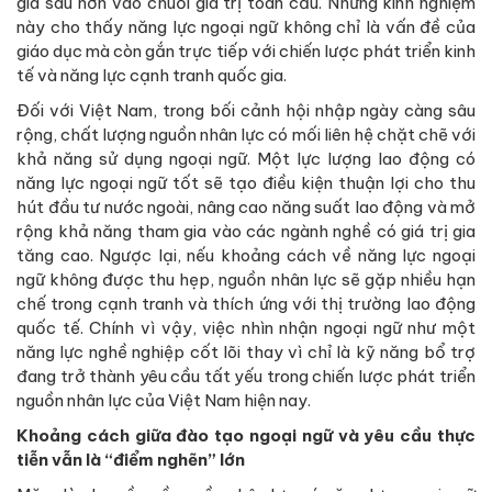
gia sâu hơn vào chuỗi giá trị toàn cầu. Những kinh nghiệm
này cho thấy năng lực ngoại ngữ không chỉ là vấn đề của
giáo dục mà còn gắn trực tiếp với chiến lược phát triển kinh
tế và năng lực cạnh tranh quốc gia.
Đối với Việt Nam, trong bối cảnh hội nhập ngày càng sâu
rộng, chất lượng nguồn nhân lực có mối liên hệ chặt chẽ với
khả năng sử dụng ngoại ngữ. Một lực lượng lao động có
năng lực ngoại ngữ tốt sẽ tạo điều kiện thuận lợi cho thu
hút đầu tư nước ngoài, nâng cao năng suất lao động và mở
rộng khả năng tham gia vào các ngành nghề có giá trị gia
tăng cao. Ngược lại, nếu khoảng cách về năng lực ngoại
ngữ không được thu hẹp, nguồn nhân lực sẽ gặp nhiều hạn
chế trong cạnh tranh và thích ứng với thị trường lao động
quốc tế. Chính vì vậy, việc nhìn nhận ngoại ngữ như một
năng lực nghề nghiệp cốt lõi thay vì chỉ là kỹ năng bổ trợ
đang trở thành yêu cầu tất yếu trong chiến lược phát triển
nguồn nhân lực của Việt Nam hiện nay.
Khoảng cách giữa đào tạo ngoại ngữ và yêu cầu thực
tiễn vẫn là “điểm nghẽn” lớn