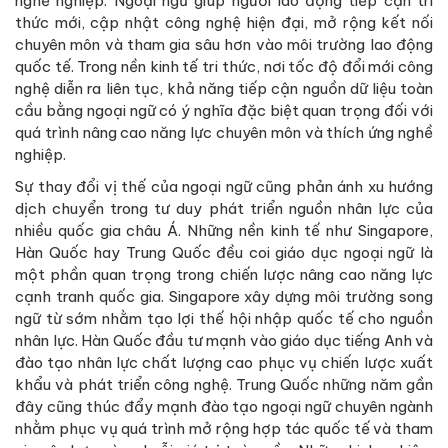
nghề nghiệp. Ngoại ngữ giúp người lao động tiếp cận tri
thức mới, cập nhật công nghệ hiện đại, mở rộng kết nối
chuyên môn và tham gia sâu hơn vào môi trường lao động
quốc tế. Trong nền kinh tế tri thức, nơi tốc độ đổi mới công
nghệ diễn ra liên tục, khả năng tiếp cận nguồn dữ liệu toàn
cầu bằng ngoại ngữ có ý nghĩa đặc biệt quan trọng đối với
quá trình nâng cao năng lực chuyên môn và thích ứng nghề
nghiệp.
Sự thay đổi vị thế của ngoại ngữ cũng phản ánh xu hướng
dịch chuyển trong tư duy phát triển nguồn nhân lực của
nhiều quốc gia châu Á. Những nền kinh tế như Singapore,
Hàn Quốc hay Trung Quốc đều coi giáo dục ngoại ngữ là
một phần quan trọng trong chiến lược nâng cao năng lực
cạnh tranh quốc gia. Singapore xây dựng môi trường song
ngữ từ sớm nhằm tạo lợi thế hội nhập quốc tế cho nguồn
nhân lực. Hàn Quốc đầu tư mạnh vào giáo dục tiếng Anh và
đào tạo nhân lực chất lượng cao phục vụ chiến lược xuất
khẩu và phát triển công nghệ. Trung Quốc những năm gần
đây cũng thúc đẩy mạnh đào tạo ngoại ngữ chuyên ngành
nhằm phục vụ quá trình mở rộng hợp tác quốc tế và tham