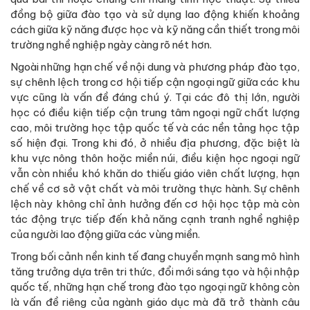
đồng bộ giữa đào tạo và sử dụng lao động khiến khoảng
cách giữa kỹ năng được học và kỹ năng cần thiết trong môi
trường nghề nghiệp ngày càng rõ nét hơn.
Ngoài những hạn chế về nội dung và phương pháp đào tạo,
sự chênh lệch trong cơ hội tiếp cận ngoại ngữ giữa các khu
vực cũng là vấn đề đáng chú ý. Tại các đô thị lớn, người
học có điều kiện tiếp cận trung tâm ngoại ngữ chất lượng
cao, môi trường học tập quốc tế và các nền tảng học tập
số hiện đại. Trong khi đó, ở nhiều địa phương, đặc biệt là
khu vực nông thôn hoặc miền núi, điều kiện học ngoại ngữ
vẫn còn nhiều khó khăn do thiếu giáo viên chất lượng, hạn
chế về cơ sở vật chất và môi trường thực hành. Sự chênh
lệch này không chỉ ảnh hưởng đến cơ hội học tập mà còn
tác động trực tiếp đến khả năng cạnh tranh nghề nghiệp
của người lao động giữa các vùng miền.
Trong bối cảnh nền kinh tế đang chuyển mạnh sang mô hình
tăng trưởng dựa trên tri thức, đổi mới sáng tạo và hội nhập
quốc tế, những hạn chế trong đào tạo ngoại ngữ không còn
là vấn đề riêng của ngành giáo dục mà đã trở thành câu