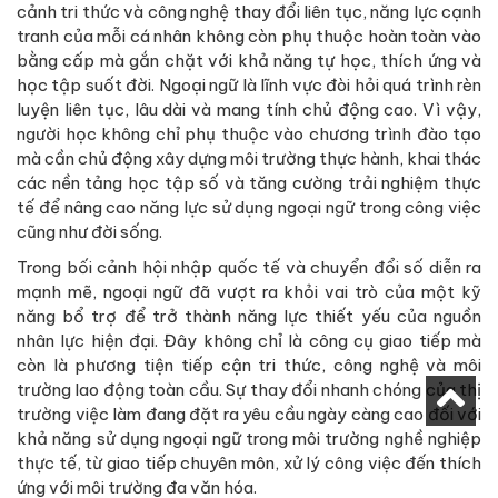
cảnh tri thức và công nghệ thay đổi liên tục, năng lực cạnh
tranh của mỗi cá nhân không còn phụ thuộc hoàn toàn vào
bằng cấp mà gắn chặt với khả năng tự học, thích ứng và
học tập suốt đời. Ngoại ngữ là lĩnh vực đòi hỏi quá trình rèn
luyện liên tục, lâu dài và mang tính chủ động cao. Vì vậy,
người học không chỉ phụ thuộc vào chương trình đào tạo
mà cần chủ động xây dựng môi trường thực hành, khai thác
các nền tảng học tập số và tăng cường trải nghiệm thực
tế để nâng cao năng lực sử dụng ngoại ngữ trong công việc
cũng như đời sống.
Trong bối cảnh hội nhập quốc tế và chuyển đổi số diễn ra
mạnh mẽ, ngoại ngữ đã vượt ra khỏi vai trò của một kỹ
năng bổ trợ để trở thành năng lực thiết yếu của nguồn
nhân lực hiện đại. Đây không chỉ là công cụ giao tiếp mà
còn là phương tiện tiếp cận tri thức, công nghệ và môi
trường lao động toàn cầu. Sự thay đổi nhanh chóng của thị
trường việc làm đang đặt ra yêu cầu ngày càng cao đối với
khả năng sử dụng ngoại ngữ trong môi trường nghề nghiệp
thực tế, từ giao tiếp chuyên môn, xử lý công việc đến thích
ứng với môi trường đa văn hóa.