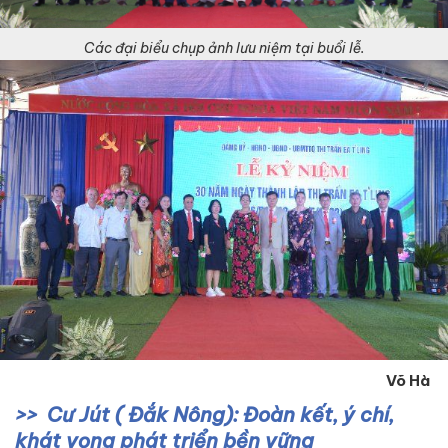
Các đại biểu chụp ảnh lưu niệm tại buổi lễ.
Võ Hà
Cư Jút ( Đắk Nông): Đoàn kết, ý chí,
khát vọng phát triển bền vững