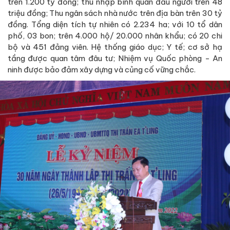
trên 1.200 tỷ đồng; thu nhập bình quân đầu người trên 48
triệu đồng; Thu ngân sách nhà nước trên địa bàn trên 30 tỷ
đồng. Tổng diện tích tự nhiên có 2.234 ha; với 10 tổ dân
phố, 03 bon; trên 4.000 hộ/ 20.000 nhân khẩu; có 20 chi
bộ và 451 đảng viên. Hệ thống giáo dục; Y tế; cơ sở hạ
tầng được quan tâm đâu tư; Nhiệm vụ Quốc phòng - An
ninh được bảo đảm xây dựng và củng cố vững chắc.