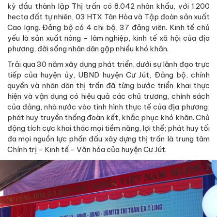
kỳ đầu thành lập Thị trấn có 8.042 nhân khẩu, với 1.200
hecta đất tự nhiên, 03 HTX Tân Hòa và Tập đoàn sản xuất
Cao lạng. Đảng bộ có 4 chi bộ, 37 đảng viên. Kinh tế chủ
yếu là sản xuất nông - lâm nghiệp, kinh tế xã hội của địa
phương, đời sống nhân dân gặp nhiều khó khăn.
Trải qua 30 năm xây dựng phát triển, dưới sự lãnh đạo trực
tiếp của huyện ủy, UBND huyện Cư Jút, Đảng bộ, chính
quyền và nhân dân thị trấn đã từng bước triển khai thực
hiện và vận dụng có hiệu quả các chủ trương, chính sách
của đảng, nhà nước vào tình hình thực tế của địa phương,
phát huy truyền thống đoàn kết, khắc phục khó khăn. Chủ
động tích cực khai thác mọi tiềm năng, lợi thế; phát huy tối
đa mọi nguồn lực phấn đấu xây dựng thị trấn là trung tâm
Chính trị - Kinh tế - Văn hóa của huyện Cư Jút.