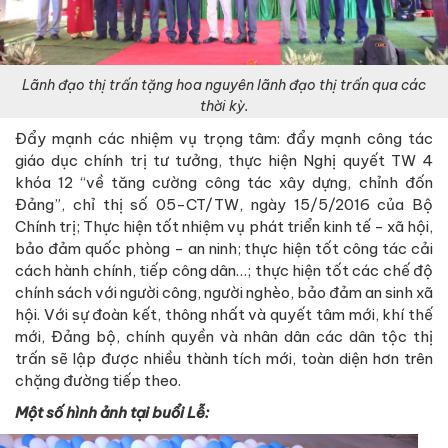
Lãnh đạo thị trấn tặng hoa nguyên lãnh đạo thị trấn qua các
thời kỳ.
Đẩy mạnh các nhiệm vụ trọng tâm: đẩy mạnh công tác
giáo dục chính trị tư tưởng, thực hiện Nghị quyết TW 4
khóa 12 “về tăng cường công tác xây dựng, chỉnh đốn
Đảng”, chỉ thị số 05-CT/TW, ngày 15/5/2016 của Bộ
Chính trị; Thực hiện tốt nhiệm vụ phát triển kinh tế - xã hội,
bảo đảm quốc phòng - an ninh; thực hiện tốt công tác cải
cách hành chính, tiếp công dân…; thực hiện tốt các chế độ
chính sách với người công, người nghèo, bảo đảm an sinh xã
hội. Với sự đoàn kết, thông nhất và quyết tâm mới, khí thế
mới, Đảng bộ, chính quyền và nhân dân các dân tộc thị
trấn sẽ lập được nhiều thành tích mới, toàn diện hơn trên
chặng đường tiếp theo.
Một số hình ảnh tại buổi Lễ: