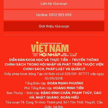
Liên hệ tòa soạn
Hotline: 0912 953 695
Giới thiệu tòa soạn
DIỄN ĐÀN KHOA HỌC VÀ THỰC TIỄN - TRUYỀN THÔNG
CHÍNH SÁCH TRONG HỘI NHẬP VÀ PHÁT TRIỂN THUỘC VIỆN
CHÍNH SÁCH, PHÁP LUẬT VÀ QUẢN LÝ
Giấy phép hoạt động Tạp chí Điện tử số 329/GP-BTTTT cấp ngày
10/09/2018.
Tổng Biên tập:
ĐOÀN MẠNH PHƯƠNG
Phó Tổng Biên tập:
HOÀNG MINH TIẾN
Ban Thư ký - Biên tập:
ĐẶNG ĐÌNH CHẤN, PHẠM THỦY, CAO
HÀ, NHẬT QUANG, ĐOÀN HIẾU
Tòa soạn:T8, Cung Trí thức Thành phố, Số 1 Tôn Thất Thuyết, Cầu
Giấy, Hà Nội.