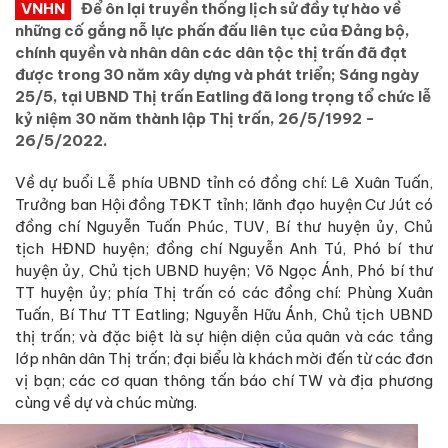
VNHN
Để ôn lại truyền thống lịch sử đầy tự hào về
những cố gắng nỗ lực phấn đấu liên tục của Đảng bộ,
chính quyền và nhân dân các dân tộc thị trấn đã đạt
được trong 30 năm xây dựng và phát triển; Sáng ngày
25/5, tại UBND Thị trấn Eatling đã long trọng tổ chức lễ
kỷ niệm 30 năm thành lập Thị trấn, 26/5/1992 -
26/5/2022.
Về dự buổi Lễ phía UBND tỉnh có đồng chí: Lê Xuân Tuấn,
Trưởng ban Hội đồng TĐKT tỉnh; lãnh đạo huyện Cư Jút có
đồng chí Nguyễn Tuấn Phúc, TUV, Bí thư huyện ủy, Chủ
tịch HĐND huyện; đồng chí Nguyễn Anh Tú, Phó bí thư
huyện ủy, Chủ tịch UBND huyện; Võ Ngọc Ánh, Phó bí thư
TT huyện ủy; phía Thị trấn có các đồng chí: Phùng Xuân
Tuấn, Bí Thư TT Eatling; Nguyễn Hữu Ánh, Chủ tịch UBND
thị trấn; và đặc biệt là sự hiện diện của quân và các tầng
lớp nhân dân Thị trấn; đại biểu là khách mời đến từ các đơn
vị bạn; các cơ quan thông tấn báo chí TW và địa phương
cùng về dự và chúc mừng.