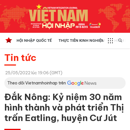
HỘI NHẬP QUỐC TẾ
THỰC TIỄN KINH NGHIỆM
CHÍNH SÁ
Tin tức
25/05/2022 lúc 19:06 (GMT)
Theo dõi Vietnamhoinhap trên
Đắk Nông: Kỷ niệm 30 năm
hình thành và phát triển Thị
trấn Eatling, huyện Cư Jút