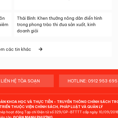
uôn
Thái Bình: Khen thưởng nông dân điển hình
ghiêm
trong phong trào thi đua sản xuất, kinh
doanh giỏi
m các tin khác
LIÊN HỆ TÒA SOẠN
HOTLINE: 0912 953 695
ĐÀN KHOA HỌC VÀ THỰC TIỄN - TRUYỀN THÔNG CHÍNH SÁCH TR
TRIỂN THUỘC VIỆN CHÍNH SÁCH, PHÁP LUẬT VÀ QUẢN LÝ
hép hoạt động Tạp chí Điện tử số 329/GP-BTTTT cấp ngày 10/09/2018
iên tập:
ĐOÀN MẠNH PHƯƠNG