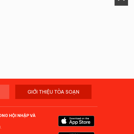
GIỚI THIỆU TÒA SOẠN
ONG HỘI NHẬP VÀ
.