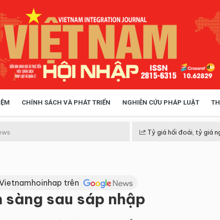
IỆM
CHÍNH SÁCH VÀ PHÁT TRIỂN
NGHIÊN CỨU PHÁP LUẬT
TH
HÓA XÃ HỘI
CHÍNH SÁCH
ews
Tỷ giá hối đoái, tỷ giá n
 TIỄN QUẢN LÝ
VIỆT NAM ĐIỂM ĐẾN
 Vietnamhoinhap trên
ẵn sàng sau sáp nhập