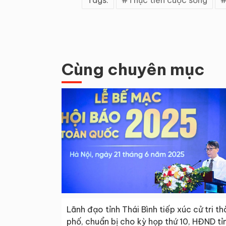
Tags:
Thực tiễn cuộc sống
Cùng chuyên mục
Lãnh đạo tỉnh Thái Bình tiếp xúc cử tri t
phố, chuẩn bị cho kỳ họp thứ 10, HĐND tỉ