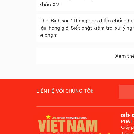
khóa XVII
Thái Bình sau 1 tháng cao điểm chống b
lậu, hàng giả: Siết chặt kiểm tra, xử lý n
vi phạm
Xem thê
LIÊN HỆ VỚI CHÚNG TÔI:
DIỄN 
PHÁT 
Giấy p
Tổng B