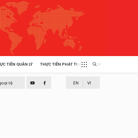
ỰC TIỄN QUẢN LÝ
THỰC TIỄN PHÁT TRIỂN
MULTIMEDIA
TÀI NGUYÊN - MÔI TRƯỜNG
goại tệ
EN
VI
THỰC TIỄN - KINH NGHIỆM