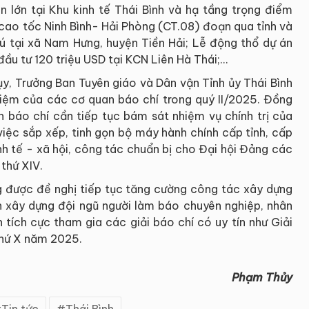
n lớn tại Khu kinh tế Thái Bình và hạ tầng trọng điểm
 cao tốc Ninh Bình- Hải Phòng (CT.08) đoạn qua tỉnh và
 tại xã Nam Hưng, huyện Tiền Hải; Lễ động thổ dự án
ầu tư 120 triệu USD tại KCN Liên Hà Thái;…
ụy, Trưởng Ban Tuyên giáo và Dân vận Tỉnh ủy Thái Bình
nhiệm của các cơ quan báo chí trong quý II/2025. Đồng
an báo chí cần tiếp tục bám sát nhiệm vụ chính trị của
việc sắp xếp, tinh gọn bộ máy hành chính cấp tỉnh, cấp
nh tế - xã hội, công tác chuẩn bị cho Đại hội Đảng các
 thứ XIV.
 được đề nghị tiếp tục tăng cường công tác xây dựng
 xây dựng đội ngũ người làm báo chuyên nghiệp, nhân
ên tích cực tham gia các giải báo chí có uy tín như Giải
thứ X năm 2025.
Phạm Thủy