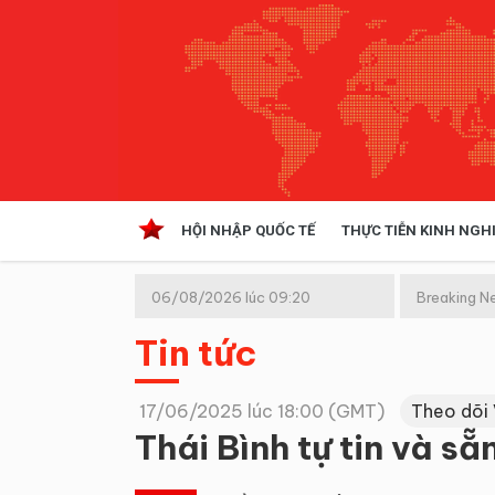
HỘI NHẬP QUỐC TẾ
THỰC TIỄN KINH NGH
HỘI NHẬP QUỐC TẾ
VĂN 
06/08/2026 lúc 09:20
Breaking N
Kinh tế hội nhập
(GMT+7)
Tin tức
Doanh nghiệp
NGHIÊN CỨU PHÁP LUẬT
THỰC
17/06/2025 lúc 18:00 (GMT)
Theo dõi
Thái Bình tự tin và s