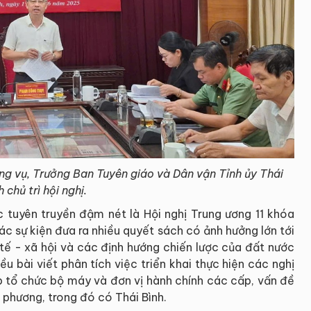
g vụ, Trưởng Ban Tuyên giáo và Dân vận Tỉnh ủy Thái
h chủ trì hội nghị.
 tuyên truyền đậm nét là Hội nghị Trung ương 11 khóa
ác sự kiện đưa ra nhiều quyết sách có ảnh hưởng lớn tới
 tế - xã hội và các định hướng chiến lược của đất nước
ều bài viết phân tích việc triển khai thực hiện các nghị
p tổ chức bộ máy và đơn vị hành chính các cấp, vấn đề
a phương, trong đó có Thái Bình.