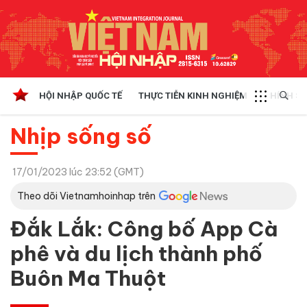
HỘI NHẬP QUỐC TẾ
THỰC TIỄN KINH NGHIỆM
CHÍNH SÁ
Nhịp sống số
17/01/2023 lúc 23:52 (GMT)
Theo dõi Vietnamhoinhap trên
Đắk Lắk: Công bố App Cà
phê và du lịch thành phố
Buôn Ma Thuột