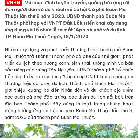
VNHN
Với mục đích tuyên truyền, quảng bá rộng rãi
đến người dân và du khách về Lễ hội Cà phê Buôn Ma
Thuột lần thứ 8 năm 2023, UBND thành phố Buôn Ma
Thuột phối hợp với VNPT Đắk Lắk triển khai xây dựng
ứng dụng và tổ chức lễ ra mắt "App cà phê và du lịch
TP.Buôn Ma Thuột" ngày 18/1/2023
Nhằm xây dựng và phát triển thương hiệu thành phố Buôn
Ma Thuột trở thành “Thành phố cà phê của thế giới”; phát
triển du lịch theo hướng xanh, sinh thái, thông minh và bản
sắc riêng của vùng Tây Nguyên; UBND thành phố tổ chức
Lễ công bố việc xây dựng “Ứng dụng CNTT trong quảng bá
thương hiệu cà phê, du lịch Thành phố Buôn Ma Thuột”,
giới thiệu, quảng bá đến Nhân dân và du khách địa điểm
các quán cà phê đặc trưng, các điểm du lịch nổi bật trên
địa bàn Thành phố; đây cũng là một trong những hoạt
động hưởng ứng Lễ hội cà phê Buôn Ma Thuột lần thứ 8,
năm 2023 của thành phố Buôn Ma Thuột.