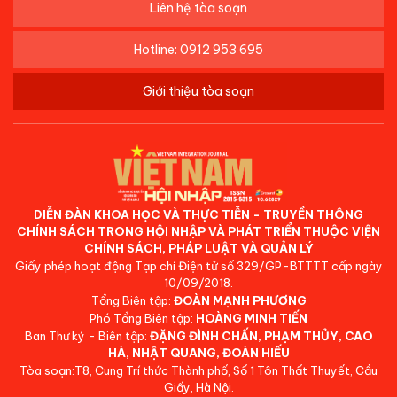
Liên hệ tòa soạn
Hotline: 0912 953 695
Giới thiệu tòa soạn
DIỄN ĐÀN KHOA HỌC VÀ THỰC TIỄN - TRUYỀN THÔNG
CHÍNH SÁCH TRONG HỘI NHẬP VÀ PHÁT TRIỂN THUỘC VIỆN
CHÍNH SÁCH, PHÁP LUẬT VÀ QUẢN LÝ
Giấy phép hoạt động Tạp chí Điện tử số 329/GP-BTTTT cấp ngày
10/09/2018.
Tổng Biên tập:
ĐOÀN MẠNH PHƯƠNG
Phó Tổng Biên tập:
HOÀNG MINH TIẾN
Ban Thư ký - Biên tập:
ĐẶNG ĐÌNH CHẤN, PHẠM THỦY, CAO
HÀ, NHẬT QUANG, ĐOÀN HIẾU
Tòa soạn:T8, Cung Trí thức Thành phố, Số 1 Tôn Thất Thuyết, Cầu
Giấy, Hà Nội.