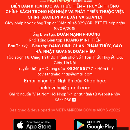
DIỄN ĐÀN KHOA HỌC VÀ THỰC TIỄN - TRUYỀN THÔNG
CHÍNH SÁCH TRONG HỘI NHẬP VÀ PHÁT TRIỂN THUỘC VIỆN
CHÍNH SÁCH, PHÁP LUẬT VÀ QUẢN LÝ
Giấy phép hoạt động Tạp chí Điện tử số 329/GP-BTTTT cấp ngày
10/09/2018.
Tổng Biên tập:
ĐOÀN MẠNH PHƯƠNG
Phó Tổng Biên tập:
HOÀNG MINH TIẾN
Ban Thư ký - Biên tập:
ĐẶNG ĐÌNH CHẤN, PHẠM THỦY, CAO
HÀ, NHẬT QUANG, ĐOÀN HIẾU
Tòa soạn:T8, Cung Trí thức Thành phố, Số 1 Tôn Thất Thuyết, Cầu
Giấy, Hà Nội.
Truyền thông - Quảng cáo:
0826166777
- Hòm thư:
tcvietnamhoinhap@gmail.com
Email nhận bài Nghiên cứu Khoa học:
nckh.vnhn@gmail.com
Ghi rõ nguồn "Việt Nam Hội Nhập" khi phát hành từ Website này.
Kênh RSS
Designed & developed by VIETNAMPEDIA.COM
©
AICMS v2022