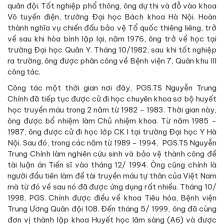
quân đội. Tốt nghiệp phổ thông, ông dự thi và đỗ vào khoa
Vô tuyến điện, trường Đại học Bách khoa Hà Nội. Hoàn
thành nghĩa vụ chiến đấu bảo vệ Tổ quốc thiêng liêng, trở
về sau khi hòa bình lập lại, năm 1976, ông trở về học tại
trường Đại học Quân Y. Tháng 10/1982, sau khi tốt nghiệp
ra trường, ông được phân công về Bệnh viện 7, Quân khu III
công tác.
Công tác một thời gian nơi đây, PGS.TS Nguyễn Trung
Chính đã tiếp tục được cử đi học chuyên khoa sơ bộ huyết
học truyền máu trong 2 năm từ 1982 - 1983. Thời gian này,
ông được bổ nhiệm làm Chủ nhiệm khoa. Từ năm 1985 -
1987, ông được cử đi học lớp CK I tại trường Đại học Y Hà
Nội. Sau đó, trong các năm từ 1989 - 1994, PGS.TS Nguyễn
Trung Chính làm nghiên cứu sinh và bảo vệ thành công đề
tài luận án Tiến sĩ vào tháng 12/ 1994. Ông cũng chính là
người đầu tiên làm đề tài truyền máu tự thân của Việt Nam
mà từ đó về sau nó đã được ứng dụng rất nhiều. Tháng 10/
1998, PGS. Chính được điều về khoa Tiêu hóa, Bệnh viện
Trung Ương Quân đội 108. Đến tháng 5/ 1999, ông đã cùng
đơn vị thành lập khoa Huyết học lâm sàng (A6) và được