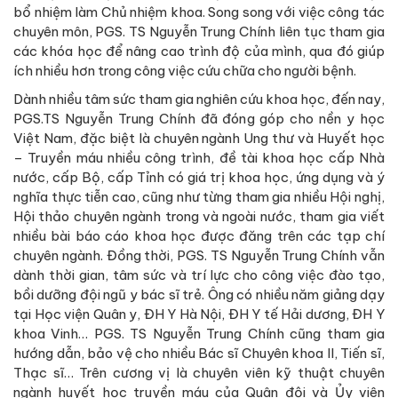
bổ nhiệm làm Chủ nhiệm khoa. Song song với việc công tác
chuyên môn, PGS. TS Nguyễn Trung Chính liên tục tham gia
các khóa học để nâng cao trình độ của mình, qua đó giúp
ích nhiều hơn trong công việc cứu chữa cho người bệnh.
Dành nhiều tâm sức tham gia nghiên cứu khoa học, đến nay,
PGS.TS Nguyễn Trung Chính đã đóng góp cho nền y học
Việt Nam, đặc biệt là chuyên ngành Ung thư và Huyết học
– Truyền máu nhiều công trình, đề tài khoa học cấp Nhà
nước, cấp Bộ, cấp Tỉnh có giá trị khoa học, ứng dụng và ý
nghĩa thực tiễn cao, cũng như từng tham gia nhiều Hội nghị,
Hội thảo chuyên ngành trong và ngoài nước, tham gia viết
nhiều bài báo cáo khoa học được đăng trên các tạp chí
chuyên ngành. Đồng thời, PGS. TS Nguyễn Trung Chính vẫn
dành thời gian, tâm sức và trí lực cho công việc đào tạo,
bồi dưỡng đội ngũ y bác sĩ trẻ. Ông có nhiều năm giảng dạy
tại Học viện Quân y, ĐH Y Hà Nội, ĐH Y tế Hải dương, ĐH Y
khoa Vinh… PGS. TS Nguyễn Trung Chính cũng tham gia
hướng dẫn, bảo vệ cho nhiều Bác sĩ Chuyên khoa II, Tiến sĩ,
Thạc sĩ… Trên cương vị là chuyên viên kỹ thuật chuyên
ngành huyết học truyền máu của Quân đội và Ủy viên