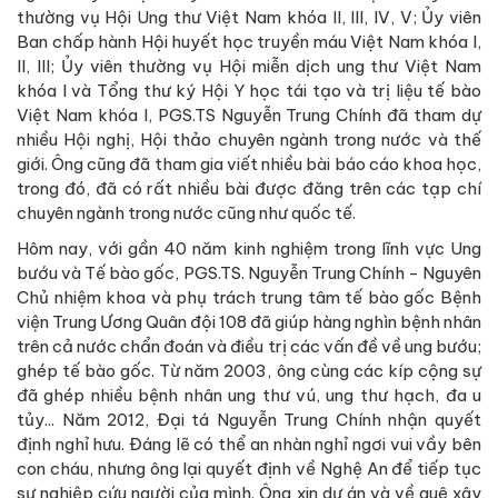
thường vụ Hội Ung thư Việt Nam khóa II, III, IV, V; Ủy viên
Ban chấp hành Hội huyết học truyền máu Việt Nam khóa I,
II, III; Ủy viên thường vụ Hội miễn dịch ung thư Việt Nam
khóa I và Tổng thư ký Hội Y học tái tạo và trị liệu tế bào
Việt Nam khóa I, PGS.TS Nguyễn Trung Chính đã tham dự
nhiều Hội nghị, Hội thảo chuyên ngành trong nước và thế
giới. Ông cũng đã tham gia viết nhiều bài báo cáo khoa học,
trong đó, đã có rất nhiều bài được đăng trên các tạp chí
chuyên ngành trong nước cũng như quốc tế.
Hôm nay, với gần 40 năm kinh nghiệm trong lĩnh vực Ung
bướu và Tế bào gốc, PGS.TS. Nguyễn Trung Chính - Nguyên
Chủ nhiệm khoa và phụ trách trung tâm tế bào gốc Bệnh
viện Trung Ương Quân đội 108 đã giúp hàng nghìn bệnh nhân
trên cả nước chẩn đoán và điều trị các vấn đề về ung bướu;
ghép tế bào gốc. Từ năm 2003, ông cùng các kíp cộng sự
đã ghép nhiều bệnh nhân ung thư vú, ung thư hạch, đa u
tủy... Năm 2012, Đại tá Nguyễn Trung Chính nhận quyết
định nghỉ hưu. Đáng lẽ có thể an nhàn nghỉ ngơi vui vầy bên
con cháu, nhưng ông lại quyết định về Nghệ An để tiếp tục
sự nghiệp cứu người của mình. Ông xin dự án và về quê xây