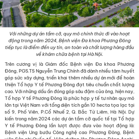
Với những dự án tầm cỡ, quy mô chính thức đi vào hoạt
động trong năm 2024, Bệnh viện Đa khoa Phương Đông
tiếp tục là điểm đến uy tín, an toàn và chất lượng hàng đầu
về khám chữa bệnh tại Hà Nội.
Trên cương vị là Giám đốc Bệnh viện Đa khoa Phương
Đông, PGS.TS Nguyễn Trung Chính đã dành nhiều tâm huyết
góp sức xây dựng, triển khai thêm nhiều dự án mới để hoàn
thiện Tổ hợp Y tế Phương Đông đạt tiêu chuẩn chất lượng
cao. Với những dấu ấn đóng góp sâu đậm của ông, hiện nay,
Tổ hợp Y tế Phương Đông là phức hợp y tế tư nhân quy mô
lớn tại Việt Nam với tổng diện tích gần 10 hecta tọa lạc tại
số 9, Phố Viên, P.Cổ Nhuế 2, Q. Bắc Từ Liêm, Hà Nội. Dự
kiến trong năm 2024 các dự án tầm cỡ quốc tế tại Tổ hợp
Y tế Phương Đông lần lượt được đưa vào hoạt động là:
Bệnh viện Ung bướu Công nghệ cao Phương Đông, Bệnh