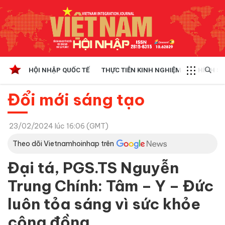
HỘI NHẬP QUỐC TẾ
THỰC TIỄN KINH NGHIỆM
CHÍNH SÁ
Đổi mới sáng tạo
23/02/2024 lúc 16:06 (GMT)
Theo dõi Vietnamhoinhap trên
Đại tá, PGS.TS Nguyễn
Trung Chính: Tâm – Y – Đức
luôn tỏa sáng vì sức khỏe
cộng đồng