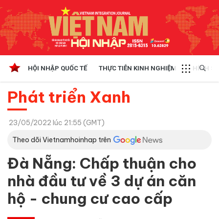
HỘI NHẬP QUỐC TẾ
THỰC TIỄN KINH NGHIỆM
CHÍNH SÁ
Phát triển Xanh
23/05/2022 lúc 21:55 (GMT)
Theo dõi Vietnamhoinhap trên
Đà Nẵng: Chấp thuận cho
nhà đầu tư về 3 dự án căn
hộ - chung cư cao cấp