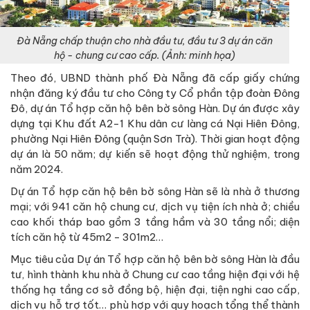
Đà Nẵng chấp thuận cho nhà đầu tư, đầu tư 3 dự án căn
hộ - chung cư cao cấp. (Ảnh: minh họa)
Theo đó, UBND thành phố Đà Nẵng đã cấp giấy chứng
nhận đăng ký đầu tư cho Công ty Cổ phần tập đoàn Đông
Đô, dự án Tổ hợp căn hộ bên bờ sông Hàn. Dự án được xây
dựng tại Khu đất A2-1 Khu dân cư làng cá Nại Hiên Đông,
phường Nại Hiên Đông (quận Sơn Trà). Thời gian hoạt động
dự án là 50 năm; dự kiến sẽ hoạt động thử nghiệm, trong
năm 2024.
Dự án Tổ hợp căn hộ bên bờ sông Hàn sẽ là nhà ở thương
mại; với 941 căn hộ chung cư, dịch vụ tiện ích nhà ở; chiều
cao khối tháp bao gồm 3 tầng hầm và 30 tầng nổi; diện
tích căn hộ từ 45m2 - 301m2…
Mục tiêu của Dự án Tổ hợp căn hộ bên bờ sông Hàn là đầu
tư, hình thành khu nhà ở Chung cư cao tầng hiện đại với hệ
thống hạ tầng cơ sở đồng bộ, hiện đại, tiện nghi cao cấp,
dịch vụ hỗ trợ tốt… phù hợp với quy hoạch tổng thể thành