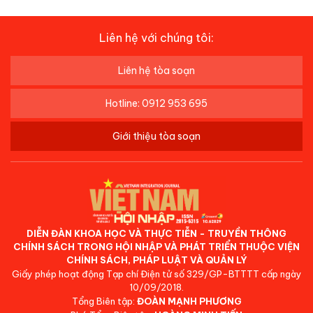
Liên hệ với chúng tôi:
Liên hệ tòa soạn
Hotline: 0912 953 695
Giới thiệu tòa soạn
DIỄN ĐÀN KHOA HỌC VÀ THỰC TIỄN - TRUYỀN THÔNG
CHÍNH SÁCH TRONG HỘI NHẬP VÀ PHÁT TRIỂN THUỘC VIỆN
CHÍNH SÁCH, PHÁP LUẬT VÀ QUẢN LÝ
Giấy phép hoạt động Tạp chí Điện tử số 329/GP-BTTTT cấp ngày
10/09/2018.
Tổng Biên tập:
ĐOÀN MẠNH PHƯƠNG