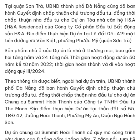
Tại quận Sơn Trà, UBND thành phố Đà Nẵng cũng đã ban
hành Quyết định chấp thuận chủ trương đầu tư, đồng thời
chấp thuận nhà đầu tư cho Dự án Tòa nhà căn hộ H&A
(H&A Residence) của Công ty Cổ phần Đầu tư Bất động
sản H&A. Địa điểm thực hiện Dự án tại Lô đất 05-A19 mặt
tiền đường Võ Văn Kiệt, phường Phước Mỹ (quận Sơn Trà).
Sản phẩm nhà ở của Dự án là nhà ở thương mại; bao gồm
hai tầng hầm và 24 tầng nổi. Thời gian hoạt động dự án 50
năm kể từ năm 2022; thời gian hoàn thành và đi vào hoạt
động quý III/2024.
Theo thông tin được biết, ngoài hai dự án trên, UBND thành
phố Đà Nẵng đã ban hành Quyết định chấp thuận chủ
trương đầu tư, đồng thời chấp thuận nhà đầu tư cho dự án
Chung cư Summit Hoài Thanh của Công ty TNHH Đầu tư
The Moon. Địa điểm thực hiện Dự án tại thửa đất số 65,
TBĐ 42, đường Hoài Thanh, Phường Mỹ An, Quận Ngũ Hành
Sơn.
Dự án chung cư Summit Hoài Thanh có quy mô công trình
xây dựng cao 8 tầng gồm 1 tầng hầm, 7 tầng nổi, tum kỹ