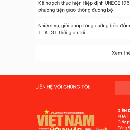
Kế hoạch thực hiện Hiệp định UNECE 195
phương tiện giao thông đường bộ
Nhiệm vụ, giải pháp tăng cường bảo đả
TTATGT thời gian tới
Xem thê
LIÊN HỆ VỚI CHÚNG TÔI:
DIỄN 
PHÁT 
Giấy p
Tổng B