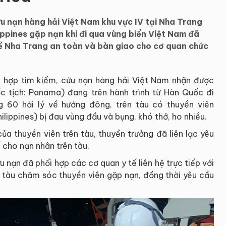
u nạn hàng hải Việt Nam khu vực IV tại Nha Trang
lippines gặp nạn khi đi qua vùng biển Việt Nam đã
 Nha Trang an toàn và bàn giao cho cơ quan chức
 hợp tìm kiếm, cứu nạn hàng hải Việt Nam nhận được
 tịch: Panama) đang trên hành trình từ Hàn Quốc đi
ng 60 hải lý về hướng đông, trên tàu có thuyền viên
lippines) bị đau vùng đầu và bụng, khó thở, ho nhiều.
ủa thuyền viên trên tàu, thuyền trưởng đã liên lạc yêu
 cho nạn nhân trên tàu.
u nạn đã phối hợp các cơ quan y tế liên hệ trực tiếp với
ên tàu chăm sóc thuyền viên gặp nạn, đồng thời yêu cầu