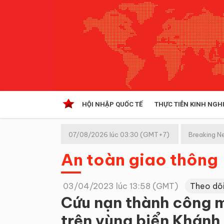
HỘI NHẬP QUỐC TẾ
THỰC TIỄN KINH NGH
HỘI NHẬP QUỐC TẾ
VĂN 
07/08/2026 lúc 03:30 (GMT+7)
Breaking N
Kinh tế hội nhập
An toàn giao thông
Doanh nghiệp
NGHIÊN CỨU PHÁP LUẬT
THỰC
03/04/2023 lúc 13:58 (GMT)
Theo dõ
Cứu nạn thành công m
trên vùng biển Khánh