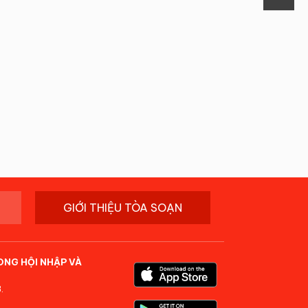
GIỚI THIỆU TÒA SOẠN
ONG HỘI NHẬP VÀ
.