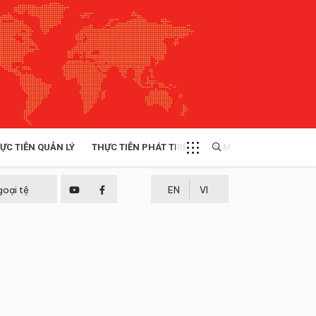
ỰC TIỄN QUẢN LÝ
THỰC TIỄN PHÁT TRIỂN
MULTIMEDIA
TÀI NGUYÊN - MÔI TRƯỜNG
goại tệ
EN
VI
THỰC TIỄN - KINH NGHIỆM