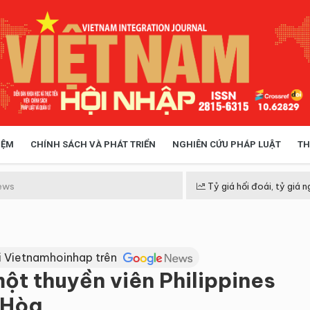
IỆM
CHÍNH SÁCH VÀ PHÁT TRIỂN
NGHIÊN CỨU PHÁP LUẬT
TH
HÓA XÃ HỘI
CHÍNH SÁCH
ews
Tỷ giá hối đoái, tỷ giá n
 TIỄN QUẢN LÝ
VIỆT NAM ĐIỂM ĐẾN
i Vietnamhoinhap trên
ột thuyền viên Philippines
 Hòa