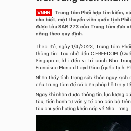
Trung tâm Phối hợp tìm kiếm, cứ
VNHN
cho biết, một thuyền viên quốc tịch Phi
được tàu SAR 273 của Trung tâm đưa về
năng theo quy định.
Theo đó, ngày 1/4/2023, Trung tâm Phối
thông tin: Tàu chở dầu C.FREEDOM (Quốc
Singapore, khi đến vị trí cách Nha Tra
Francisco Menard Loyd Gica (quốc tịch: Phi
Nhận thấy tình trạng sức khỏe nguy kịch c
cầu Trung tâm để có biện pháp hỗ trợ y tế
Ngay khi nhận được thông tin, lực lượng cứ
tàu, tiến hành tư vấn y tế cho cán bộ tr
tàu chuyển hướng khẩn cấp về Nha Trang.