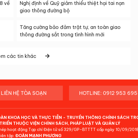
8 về
Nghị định về Quỹ giảm thiểu thiệt hại tai nạn
giao thông đường bộ
m
Tăng cường bảo đảm trật tự, an toàn giao
thông đường sắt trong tình hình mới
m các tin khác
LIÊN HỆ TÒA SOẠN
HOTLINE: 0912 953 695
ĐÀN KHOA HỌC VÀ THỰC TIỄN - TRUYỀN THÔNG CHÍNH SÁCH TR
TRIỂN THUỘC VIỆN CHÍNH SÁCH, PHÁP LUẬT VÀ QUẢN LÝ
hép hoạt động Tạp chí Điện tử số 329/GP-BTTTT cấp ngày 10/09/2018
iên tập:
ĐOÀN MẠNH PHƯƠNG