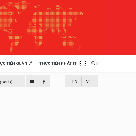
ỰC TIỄN QUẢN LÝ
THỰC TIỄN PHÁT TRIỂN
MULTIMEDIA
TÀI NGUYÊN - MÔI TRƯỜNG
goại tệ
EN
VI
THỰC TIỄN - KINH NGHIỆM