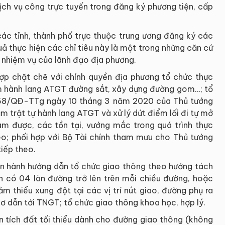
dịch vụ công trực tuyến trong đăng ký phương tiện, cấp
c tỉnh, thành phố trực thuộc trung ương đăng ký các
uả thực hiện các chỉ tiêu này là một trong những căn cứ
 nhiệm vụ của lãnh đạo địa phương.
ợp chặt chẽ với chính quyền địa phương tổ chức thực
phạm hành lang ATGT đường sắt, xây dựng đường gom…; tổ
 358/QĐ-TTg ngày 10 tháng 3 năm 2020 của Thủ tướng
 trật tự hành lang ATGT và xử lý dứt điểm lối đi tự mở
m được, các tồn tại, vướng mắc trong quá trình thực
theo; phối hợp với Bộ Tài chính tham mưu cho Thủ tướng
tiếp theo.
ban hành hướng dẫn tổ chức giao thông theo hướng tách
ến có 04 làn đường trở lên trên mỗi chiều đường, hoặc
m thiểu xung đột tại các vị trí nút giao, đường phụ ra
 dẫn tới TNGT; tổ chức giao thông khoa học, hợp lý.
ện tích đất tối thiểu dành cho đường giao thông (không