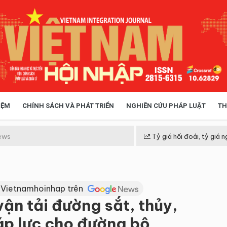
IỆM
CHÍNH SÁCH VÀ PHÁT TRIỂN
NGHIÊN CỨU PHÁP LUẬT
TH
HÓA XÃ HỘI
CHÍNH SÁCH
ews
Tỷ giá hối đoái, tỷ giá n
 TIỄN QUẢN LÝ
VIỆT NAM ĐIỂM ĐẾN
 Vietnamhoinhap trên
ận tải đường sắt, thủy,
áp lực cho đường bộ