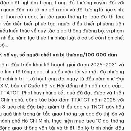
 đặc biệt nghiêm trọng, trong đó thường xuyên đối với
iên quan đến mô tô, xe gắn máy và đối tượng là học sinh,
ng thôn còn cao; ùn tắc giao thông tại các đô thị lớn,
 vẫn diễn biến phức tạp; người điều khiển phương tiện
thiếu kiến thức về quy tắc giao thông đường bộ; vi phạm
hiều; năng lực thực thi pháp luật ở cơ sở còn hạn chế;
ộ...
 số vụ, số người chết và bị thương/100.000 dân
năm đầu triển khai kế hoạch giai đoạn 2026-2031 và
áo kinh tế tăng cao, nhu cầu vận tải và mật độ phương
ện chính trị - xã hội trọng đại ngay từ đầu năm như Đại
 XIV, bầu cử Quốc hội và Hội đồng nhân dân các cấp…
 TTATGT. Phát huy những kết quả đã đạt được và triển
i, Chính phủ, công tác bảo đảm TTATGT năm 2026 với
 3 tiêu chí; đặc biệt giảm thiểu các vụ TNGT gây hậu
 quả tình trạng ùn tắc giao thông tại các đô thị lớn và
Thành phố Hồ Chí Minh, thực hiện mục tiêu "Giao thông
ộng giao thông vận tải và thiết lập lộ trình phấn đấu