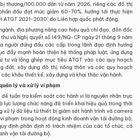
à bị thương/100.000 dân từ năm 2026, riêng các đô thị
 phấn đấu đạt mức giảm 60-70%, hướng tới thực hiện
vì ATGT 2021-2030" do Liên hợp quốc phát động.
 ngành, địa phương nâng cao hiệu quả chỉ đạo, đôn đốc
í thư và Nghị quyết số 149/NQ-CP ngày 21 tháng 9 năm
ủa người đứng đầu các cấp trong lãnh đạo định hướng
c đẩy mạnh hoàn thiện hệ thống pháp luật, ứng dụng
hứ tư và lồng ghép mục tiêu ATGT vào các quy hoạch
ng đất, xây dựng đô thị, nông thôn và các quy hoạch
các khâu thiết kế, xây dựng và khai thác vận hành.
quản lý và xử lý vi phạm
 đề tuần tra kiểm soát các hành vi là nguyên nhân trực
lực lượng chức năng đã triển khai hiệu quả trong thời
g xử lý dữ liệu từ thiết bị giám sát hành trình và camera
c vi phạm trong hoạt động kinh doanh vận tải đường bộ;
uy định phân định rõ trách nhiệm của các tổ chức, cá
anh vận tải đường bộ.