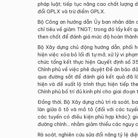
pháp luật; tiếp tục nâng cao chất lượng 
đổi GPLX và trừ điểm GPLX.
Bộ Công an hướng dẫn Ủy ban nhân dân cá
chỉ tiêu về giảm TNGT; trong đó lấy kết q
then chốt để đánh giá mức độ hoàn thành
Bộ Xây dựng chủ động hướng dẫn, phối h
hiện việc xóa bỏ lối đi tự mở, xử lý vi 
chức tổng kết thực hiện Quyết định số
Chính phủ về việc phê duyệt Đề án bảo đảm
qua đường sắt để đánh giá kết quả đã là
hiện và đề xuất lộ trình thực hiện tiếp 
Chính phủ bố trí đủ kinh phí cho giai đoạn 
Đồng thời, Bộ Xây dựng chủ trì rà soát, 
làn giữa ô tô và mô tô (đối với các tuy
các tuyến có điều kiện phù hợp khác); giả
đường chính… nhằm giảm thiểu các nguy cơ
Rà soát, nghiên cứu sửa đổi nâng tỷ lệ di