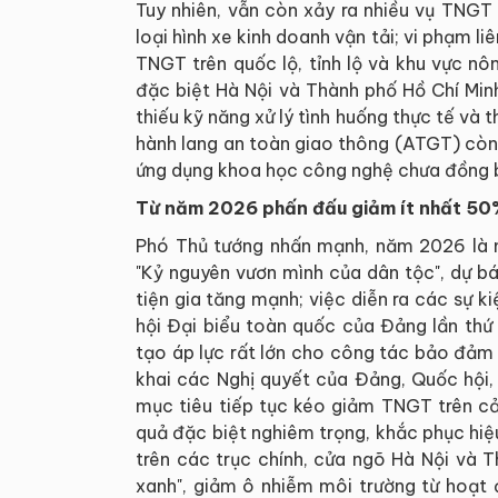
Tuy nhiên, vẫn còn xảy ra nhiều vụ TNGT
loại hình xe kinh doanh vận tải; vi phạm l
TNGT trên quốc lộ, tỉnh lộ và khu vực nô
đặc biệt Hà Nội và Thành phố Hồ Chí Minh
thiếu kỹ năng xử lý tình huống thực tế và 
hành lang an toàn giao thông (ATGT) còn n
ứng dụng khoa học công nghệ chưa đồng b
Từ năm 2026 phấn đấu giảm ít nhất 50%
Phó Thủ tướng nhấn mạnh, năm 2026 là 
"Kỷ nguyên vươn mình của dân tộc", dự b
tiện gia tăng mạnh; việc diễn ra các sự ki
hội Đại biểu toàn quốc của Đảng lần thứ
tạo áp lực rất lớn cho công tác bảo đảm
khai các Nghị quyết của Đảng, Quốc hộ
mục tiêu tiếp tục kéo giảm TNGT trên cả
quả đặc biệt nghiêm trọng, khắc phục hiệu
trên các trục chính, cửa ngõ Hà Nội và 
xanh", giảm ô nhiễm môi trường từ hoạt đ