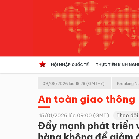
HỘI NHẬP QUỐC TẾ
THỰC TIỄN KINH NGH
HỘI NHẬP QUỐC TẾ
VĂN 
09/08/2026 lúc 18:28 (GMT+7)
Breaking N
Kinh tế hội nhập
An toàn giao thông
Doanh nghiệp
NGHIÊN CỨU PHÁP LUẬT
THỰC
15/01/2026 lúc 09:00 (GMT)
Theo dõi
Đẩy mạnh phát triển v
hàng không để giảm 