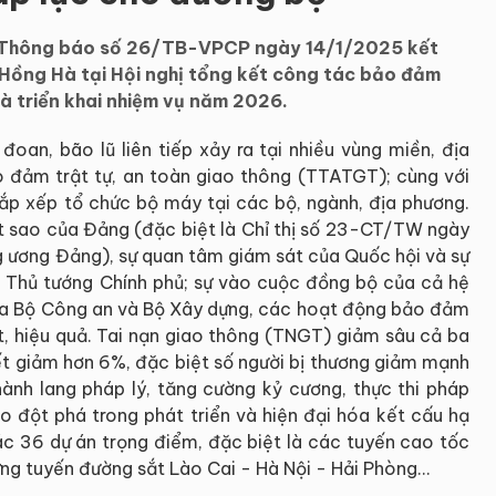
 Thông báo số 26/TB-VPCP ngày 14/1/2025 kết
 Hồng Hà tại Hội nghị tổng kết công tác bảo đảm
à triển khai nhiệm vụ năm 2026.
oan, bão lũ liên tiếp xảy ra tại nhiều vùng miền, địa
 đảm trật tự, an toàn giao thông (TTATGT); cùng với
 sắp xếp tổ chức bộ máy tại các bộ, ngành, địa phương.
sát sao của Đảng (đặc biệt là Chỉ thị số 23-CT/TW ngày
g ương Đảng), sự quan tâm giám sát của Quốc hội và sự
hủ, Thủ tướng Chính phủ; sự vào cuộc đồng bộ của cả hệ
 của Bộ Công an và Bộ Xây dựng, các hoạt động bảo đảm
t, hiệu quả. Tai nạn giao thông (TNGT) giảm sâu cả ba
hết giảm hơn 6%, đặc biệt số người bị thương giảm mạnh
nh lang pháp lý, tăng cường kỷ cương, thực thi pháp
ạo đột phá trong phát triển và hiện đại hóa kết cấu hạ
ác 36 dự án trọng điểm, đặc biệt là các tuyến cao tốc
ng tuyến đường sắt Lào Cai - Hà Nội - Hải Phòng…