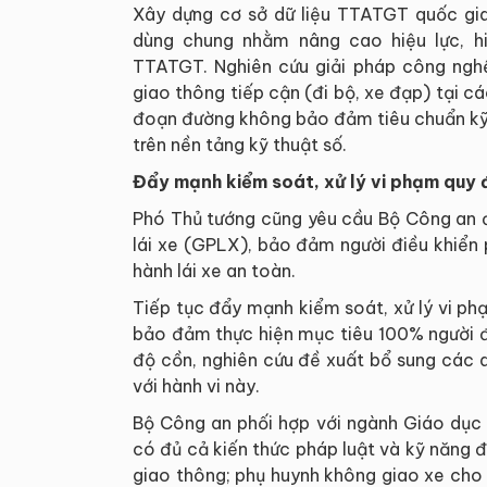
Xây dựng cơ sở dữ liệu TTATGT quốc gia 
dùng chung nhằm nâng cao hiệu lực, h
TTATGT. Nghiên cứu giải pháp công nghệ
giao thông tiếp cận (đi bộ, xe đạp) tại cá
đoạn đường không bảo đảm tiêu chuẩn kỹ 
trên nền tảng kỹ thuật số.
Đẩy mạnh kiểm soát, xử lý vi phạm quy đ
Phó Thủ tướng cũng yêu cầu Bộ Công an đ
lái xe (GPLX), bảo đảm người điều khiển 
hành lái xe an toàn.
Tiếp tục đẩy mạnh kiểm soát, xử lý vi ph
bảo đảm thực hiện mục tiêu 100% người đ
độ cồn, nghiên cứu đề xuất bổ sung các q
với hành vi này.
Bộ Công an phối hợp với ngành Giáo dục 
có đủ cả kiến thức pháp luật và kỹ năng đ
giao thông; phụ huynh không giao xe cho 