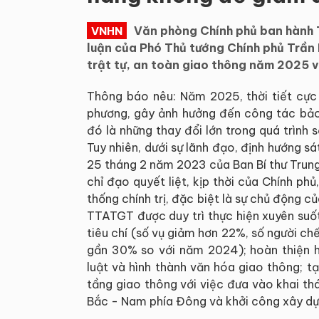
Văn phòng Chính phủ ban hành
VNHN
luận của Phó Thủ tướng Chính phủ Trần
trật tự, an toàn giao thông năm 2025 v
Thông báo nêu: Năm 2025, thời tiết cực đ
phương, gây ảnh hưởng đến công tác bảo
đó là những thay đổi lớn trong quá trình
Tuy nhiên, dưới sự lãnh đạo, định hướng 
25 tháng 2 năm 2023 của Ban Bí thư Trun
chỉ đạo quyết liệt, kịp thời của Chính p
thống chính trị, đặc biệt là sự chủ động
TTATGT được duy trì thực hiện xuyên suố
tiêu chí (số vụ giảm hơn 22%, số người c
gần 30% so với năm 2024); hoàn thiện hà
luật và hình thành văn hóa giao thông; t
tầng giao thông với việc đưa vào khai th
Bắc - Nam phía Đông và khởi công xây dự