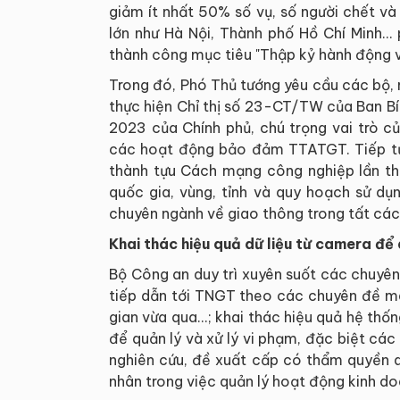
giảm ít nhất 50% số vụ, số người chết v
lớn như Hà Nội, Thành phố Hồ Chí Minh…
thành công mục tiêu "Thập kỷ hành động 
Trong đó, Phó Thủ tướng yêu cầu các bộ,
thực hiện Chỉ thị số 23-CT/TW của Ban B
2023 của Chính phủ, chú trọng vai trò c
các hoạt động bảo đảm TTATGT. Tiếp tụ
thành tựu Cách mạng công nghiệp lần t
quốc gia, vùng, tỉnh và quy hoạch sử dụ
chuyên ngành về giao thông trong tất các 
Khai thác hiệu quả dữ liệu từ camera để 
Bộ Công an duy trì xuyên suốt các chuyên
tiếp dẫn tới TNGT theo các chuyên đề mà 
gian vừa qua...; khai thác hiệu quả hệ thốn
để quản lý và xử lý vi phạm, đặc biệt cá
nghiên cứu, đề xuất cấp có thẩm quyền q
nhân trong việc quản lý hoạt động kinh do