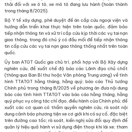
thải đối với xe ô tô, xe mô tô đang lưu hành (hoàn thành
trong tháng 8/2025).
Bộ Y tế xây dựng, phê duyệt đề án cấp cứu ngoại viện và
hướng dẫn triển khai thực hiện trên toàn quốc, đảm bảo
tiếp nhận thông tin và xử trí cấp cứu kịp thời các vụ tai nạn
giao thông, trong đó chú ý có đầu mối để tiếp nhận thông
tin cấp cứu các vụ tai nạn giao thông thống nhất trên toàn
quốc.
Ủy ban ATGT Quốc gia chủ trì, phối hợp với Bộ Xây dựng
nghiên cứu, đề xuất chế độ báo cáo Lãnh đạo chủ chốt
(thông qua Ban Bí thư hoặc Văn phòng Trung ương) về tình
hình TTATGT hằng tháng, hằng quý; báo cáo Thủ tướng
Chính phủ trong tháng 8/2025 về phương án đưa nội dung
báo cáo tình hình TTATGT vào báo cáo hằng tháng, hằng
quý phục vụ công tác chỉ đạo, điều hành của Chính phủ; đề
xuất các cơ quan có thẩm quyền nghiên cứu, rà soát nội
dung cảnh báo phương tiện xe cơ giới khi có sự cố, đặc biệt
trên đường cao tốc; rà soát, kiến nghị sửa đổi quy định để
quản lý hiệu quả hành vi sử dụng điện thoại khi lái xe; tham