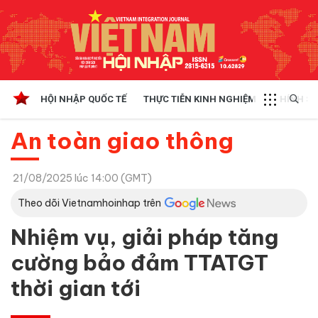
HỘI NHẬP QUỐC TẾ
THỰC TIỄN KINH NGHIỆM
CHÍNH SÁ
An toàn giao thông
21/08/2025 lúc 14:00 (GMT)
Theo dõi Vietnamhoinhap trên
Nhiệm vụ, giải pháp tăng
cường bảo đảm TTATGT
thời gian tới