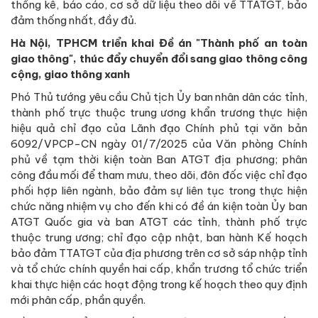
thống kê, báo cáo, cơ sở dữ liệu theo dõi về TTATGT, bảo
đảm thống nhất, đầy đủ.
Hà Nội, TPHCM triển khai Đề án "Thành phố an toàn
giao thông", thúc đẩy chuyển đổi sang giao thông công
cộng, giao thông xanh
Phó Thủ tướng yêu cầu Chủ tịch Ủy ban nhân dân các tỉnh,
thành phố trực thuộc trung ương khẩn trương thực hiện
hiệu quả chỉ đạo của Lãnh đạo Chính phủ tại văn bản
6092/VPCP-CN ngày 01/7/2025 của Văn phòng Chính
phủ về tạm thời kiện toàn Ban ATGT địa phương; phân
công đầu mối để tham mưu, theo dõi, đôn đốc việc chỉ đạo
phối hợp liên ngành, bảo đảm sự liên tục trong thực hiện
chức năng nhiệm vụ cho đến khi có đề án kiện toàn Ủy ban
ATGT Quốc gia và ban ATGT các tỉnh, thành phố trực
thuộc trung ương; chỉ đạo cập nhật, ban hành Kế hoạch
bảo đảm TTATGT của địa phương trên cơ sở sáp nhập tỉnh
và tổ chức chính quyền hai cấp, khẩn trương tổ chức triển
khai thực hiện các hoạt động trong kế hoạch theo quy định
mới phân cấp, phần quyền.