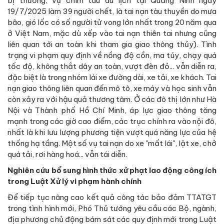
bị thương; vụ chìm tàu du lịch tại Quảng Ninh ngày
19/7/2025 làm 39 người chết, là tai nạn tàu thuyền do mưa
bão, gió lốc có số người tử vong lớn nhất trong 20 năm qua
ở Việt Nam, mặc dù xếp vào tai nạn thiên tai nhưng cũng
liên quan tới an toàn khi tham gia giao thông thủy). Tình
trạng vi phạm quy định về nồng độ cồn, ma túy, chạy quá
tốc độ, không thắt dây an toàn, vượt đèn đỏ... vẫn diễn ra,
đặc biệt là trong nhóm lái xe đường dài, xe tải, xe khách. Tai
nạn giao thông liên quan đến mô tô, xe máy và học sinh vẫn
còn xảy ra với hậu quả thương tâm. Ở các đô thị lớn như Hà
Nội và Thành phố Hồ Chí Minh, áp lực giao thông tăng
mạnh trong các giờ cao điểm, các trục chính ra vào nội đô,
nhất là khi lưu lượng phương tiện vượt quá năng lực của hệ
thống hạ tầng. Một số vụ tai nạn do xe "mất lái", lật xe, chở
quá tải, rơi hàng hoá... vẫn tái diễn.
Nghiên cứu bổ sung hình thức xử phạt lao động công ích
trong Luật Xử lý vi phạm hành chính
Để tiếp tục nâng cao kết quả công tác bảo đảm TTATGT
trong tình hình mới, Phó Thủ tướng yêu cầu các Bộ, ngành,
địa phương chủ động bám sát các quy định mới trong Luật