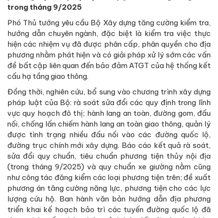
trong tháng 9/2025
Phó Thủ tướng yêu cầu Bộ Xây dựng tăng cường kiểm tra,
hướng dẫn chuyên ngành, đặc biệt là kiểm tra việc thực
hiện các nhiệm vụ đã được phân cấp, phân quyền cho địa
phương nhằm phát hiện và có giải pháp xử lý sớm các vấn
đề bất cập liên quan đến bảo đảm ATGT của hệ thống kết
cấu hạ tầng giao thông.
Đồng thời, nghiên cứu, bổ sung vào chương trình xây dựng
pháp luật của Bộ: rà soát sửa đổi các quy định trong lĩnh
vực quy hoạch đô thị; hành lang an toàn, đường gom, đấu
nối, chống lấn chiếm hành lang an toàn giao thông, quản lý
được tình trạng nhiều đấu nối vào các đường quốc lộ,
đường trục chính mới xây dựng. Báo cáo kết quả rà soát,
sửa đổi quy chuẩn, tiêu chuẩn phương tiện thủy nội địa
(trong tháng 9/2025) và quy chuẩn xe giường nằm cũng
như công tác đăng kiểm các loại phương tiện trên; đề xuất
phương án tăng cường năng lực, phương tiện cho các lực
lượng cứu hộ. Ban hành văn bản hướng dẫn địa phương
triển khai kế hoạch bảo trì các tuyến đường quốc lộ đã