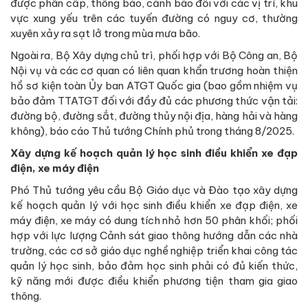
được phân cấp, thông báo, cảnh báo đối với các vị trí, khu
vực xung yếu trên các tuyến đường có nguy cơ, thường
xuyên xảy ra sạt lở trong mùa mưa bão.
Ngoài ra, Bộ Xây dựng chủ trì, phối hợp với Bộ Công an, Bộ
Nội vụ và các cơ quan có liên quan khẩn trương hoàn thiện
hồ sơ kiện toàn Ủy ban ATGT Quốc gia (bao gồm nhiệm vụ
bảo đảm TTATGT đối với đầy đủ các phương thức vận tải:
đường bộ, đường sắt, đường thủy nội địa, hàng hải và hàng
không), báo cáo Thủ tướng Chính phủ trong tháng 8/2025.
Xây dựng kế hoạch quản lý học sinh điều khiển xe đạp
điện, xe máy điện
Phó Thủ tướng yêu cầu Bộ Giáo dục và Đào tạo xây dựng
kế hoạch quản lý với học sinh điều khiển xe đạp điện, xe
máy điện, xe máy có dung tích nhỏ hơn 50 phân khối; phối
hợp với lực lượng Cảnh sát giao thông hướng dẫn các nhà
trường, các cơ sở giáo dục nghề nghiệp triển khai công tác
quản lý học sinh, bảo đảm học sinh phải có đủ kiến thức,
kỹ năng mới được điều khiển phương tiện tham gia giao
thông.