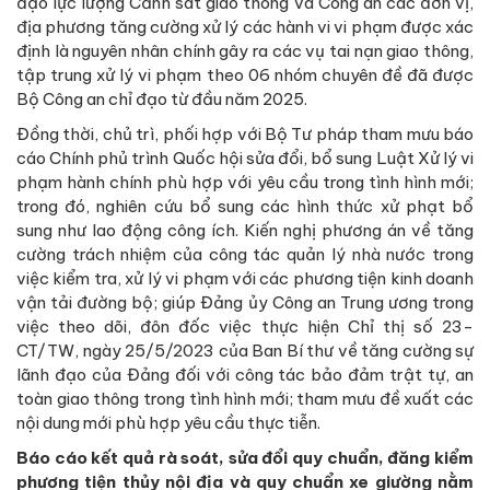
đạo lực lượng Cảnh sát giao thông và Công an các đơn vị,
địa phương tăng cường xử lý các hành vi vi phạm được xác
định là nguyên nhân chính gây ra các vụ tai nạn giao thông,
tập trung xử lý vi phạm theo 06 nhóm chuyên đề đã được
Bộ Công an chỉ đạo từ đầu năm 2025.
Đồng thời, chủ trì, phối hợp với Bộ Tư pháp tham mưu báo
cáo Chính phủ trình Quốc hội sửa đổi, bổ sung Luật Xử lý vi
phạm hành chính phù hợp với yêu cầu trong tình hình mới;
trong đó, nghiên cứu bổ sung các hình thức xử phạt bổ
sung như lao động công ích. Kiến nghị phương án về tăng
cường trách nhiệm của công tác quản lý nhà nước trong
việc kiểm tra, xử lý vi phạm với các phương tiện kinh doanh
vận tải đường bộ; giúp Đảng ủy Công an Trung ương trong
việc theo dõi, đôn đốc việc thực hiện Chỉ thị số 23-
CT/TW, ngày 25/5/2023 của Ban Bí thư về tăng cường sự
lãnh đạo của Đảng đối với công tác bảo đảm trật tự, an
toàn giao thông trong tình hình mới; tham mưu đề xuất các
nội dung mới phù hợp yêu cầu thực tiễn.
Báo cáo kết quả rà soát, sửa đổi quy chuẩn, đăng kiểm
phương tiện thủy nội địa và quy chuẩn xe giường nằm