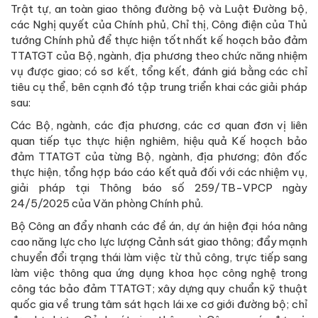
Trật tự, an toàn giao thông đường bộ và Luật Đường bộ,
các Nghị quyết của Chính phủ, Chỉ thị, Công điện của Thủ
tướng Chính phủ để thực hiện tốt nhất kế hoạch bảo đảm
TTATGT của Bộ, ngành, địa phương theo chức năng nhiệm
vụ được giao; có sơ kết, tổng kết, đánh giá bằng các chỉ
tiêu cụ thể, bên cạnh đó tập trung triển khai các giải pháp
sau:
Các Bộ, ngành, các địa phương, các cơ quan đơn vị liên
quan tiếp tục thực hiện nghiêm, hiệu quả Kế hoạch bảo
đảm TTATGT của từng Bộ, ngành, địa phương; đôn đốc
thực hiện, tổng hợp báo cáo kết quả đối với các nhiệm vụ,
giải pháp tại Thông báo số 259/TB-VPCP ngày
24/5/2025 của Văn phòng Chính phủ.
Bộ Công an đẩy nhanh các đề án, dự án hiện đại hóa nâng
cao năng lực cho lực lượng Cảnh sát giao thông; đẩy mạnh
chuyển đổi trạng thái làm việc từ thủ công, trực tiếp sang
làm việc thông qua ứng dụng khoa học công nghệ trong
công tác bảo đảm TTATGT; xây dựng quy chuẩn kỹ thuật
quốc gia về trung tâm sát hạch lái xe cơ giới đường bộ; chỉ