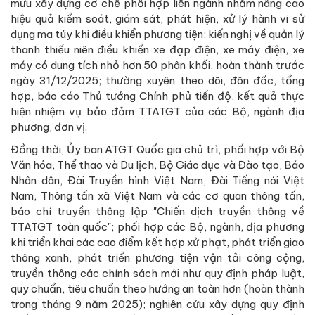
mưu xây dựng cơ chế phối hợp liên ngành nhằm nâng cao
hiệu quả kiểm soát, giám sát, phát hiện, xử lý hành vi sử
dụng ma túy khi điều khiển phương tiện; kiến nghị về quản lý
thanh thiếu niên điều khiển xe đạp điện, xe máy điện, xe
máy có dung tích nhỏ hơn 50 phân khối, hoàn thành trước
ngày 31/12/2025; thường xuyên theo dõi, đôn đốc, tổng
hợp, báo cáo Thủ tướng Chính phủ tiến độ, kết quả thực
hiện nhiệm vụ bảo đảm TTATGT của các Bộ, ngành địa
phương, đơn vị.
Đồng thời, Ủy ban ATGT Quốc gia chủ trì, phối hợp với Bộ
Văn hóa, Thể thao và Du lịch, Bộ Giáo dục và Đào tạo, Báo
Nhân dân, Đài Truyền hình Việt Nam, Đài Tiếng nói Việt
Nam, Thông tấn xã Việt Nam và các cơ quan thông tấn,
báo chí truyền thông lập "Chiến dịch truyền thông về
TTATGT toàn quốc"; phối hợp các Bộ, ngành, địa phương
khi triển khai các cao điểm kết hợp xử phạt, phát triển giao
thông xanh, phát triển phương tiện vận tải công cộng,
truyền thông các chính sách mới như quy định pháp luật,
quy chuẩn, tiêu chuẩn theo hướng an toàn hơn (hoàn thành
trong tháng 9 năm 2025); nghiên cứu xây dựng quy định