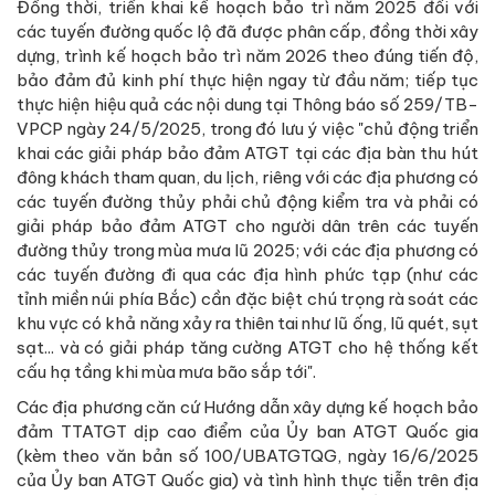
Đồng thời, triển khai kế hoạch bảo trì năm 2025 đối với
các tuyến đường quốc lộ đã được phân cấp, đồng thời xây
dựng, trình kế hoạch bảo trì năm 2026 theo đúng tiến độ,
bảo đảm đủ kinh phí thực hiện ngay từ đầu năm; tiếp tục
thực hiện hiệu quả các nội dung tại Thông báo số 259/TB-
VPCP ngày 24/5/2025, trong đó lưu ý việc "chủ động triển
khai các giải pháp bảo đảm ATGT tại các địa bàn thu hút
đông khách tham quan, du lịch, riêng với các địa phương có
các tuyến đường thủy phải chủ động kiểm tra và phải có
giải pháp bảo đảm ATGT cho người dân trên các tuyến
đường thủy trong mùa mưa lũ 2025; với các địa phương có
các tuyến đường đi qua các địa hình phức tạp (như các
tỉnh miền núi phía Bắc) cần đặc biệt chú trọng rà soát các
khu vực có khả năng xảy ra thiên tai như lũ ống, lũ quét, sụt
sạt... và có giải pháp tăng cường ATGT cho hệ thống kết
cấu hạ tầng khi mùa mưa bão sắp tới".
Các địa phương căn cứ Hướng dẫn xây dựng kế hoạch bảo
đảm TTATGT dịp cao điểm của Ủy ban ATGT Quốc gia
(kèm theo văn bản số 100/UBATGTQG, ngày 16/6/2025
của Ủy ban ATGT Quốc gia) và tình hình thực tiễn trên địa