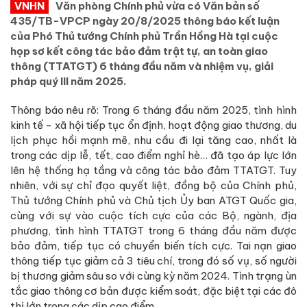
VNHN
Văn phòng Chính phủ vừa có Văn bản số
435/TB-VPCP ngày 20/8/2025 thông báo kết luận
của Phó Thủ tướng Chính phủ Trần Hồng Hà tại cuộc
họp sơ kết công tác bảo đảm trật tự, an toàn giao
thông (TTATGT) 6 tháng đầu năm và nhiệm vụ, giải
pháp quý III năm 2025.
Thông báo nêu rõ: Trong 6 tháng đầu năm 2025, tình hình
kinh tế - xã hội tiếp tục ổn định, hoạt động giao thương, du
lịch phục hồi mạnh mẽ, nhu cầu đi lại tăng cao, nhất là
trong các dịp lễ, tết, cao điểm nghỉ hè… đã tạo áp lực lớn
lên hệ thống hạ tầng và công tác bảo đảm TTATGT. Tuy
nhiên, với sự chỉ đạo quyết liệt, đồng bộ của Chính phủ,
Thủ tướng Chính phủ và Chủ tịch Ủy ban ATGT Quốc gia,
cùng với sự vào cuộc tích cực của các Bộ, ngành, địa
phương, tình hình TTATGT trong 6 tháng đầu năm được
bảo đảm, tiếp tục có chuyển biến tích cực. Tai nạn giao
thông tiếp tục giảm cả 3 tiêu chí, trong đó số vụ, số người
bị thương giảm sâu so với cùng kỳ năm 2024. Tình trạng ùn
tắc giao thông cơ bản được kiểm soát, đặc biệt tại các đô
thị lớn trong các dịp cao điểm.