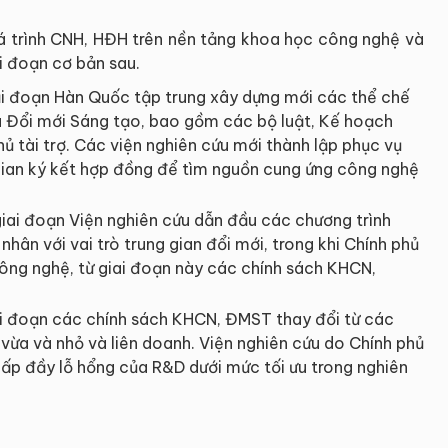
uá trình CNH, HĐH trên nền tảng khoa học công nghệ và
i đoạn cơ bản sau.
iải đoạn Hàn Quốc tập trung xây dựng mới các thể chế
à Đổi mới Sáng tạo, bao gồm các bộ luật, Kế hoạch
hủ tài trợ. Các viện nghiên cứu mới thành lập phục vụ
 gian ký kết hợp đồng để tìm nguồn cung ứng công nghệ
giai đoạn Viện nghiên cứu dẫn đầu các chương trình
nhân với vai trò trung gian đổi mới, trong khi Chính phủ
công nghệ, từ giai đoạn này các chính sách KHCN,
ải đoạn các chính sách KHCN, ĐMST thay đổi từ các
vừa và nhỏ và liên doanh. Viện nghiên cứu do Chính phủ
 lấp đầy lỗ hổng của R&D dưới mức tối ưu trong nghiên