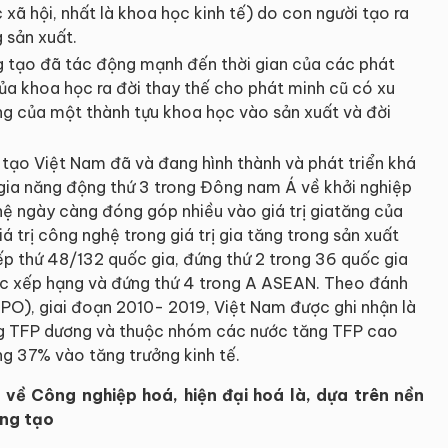
 xã hội, nhất là khoa học kinh tế) do con người tạo ra
 sản xuất.
 tạo đã tác động mạnh đến thời gian của các phát
ủa khoa học ra đời thay thế cho phát minh cũ có xu
ụng của một thành tựu khoa học vào sản xuất và đời
g tạo Việt Nam đã và đang hình thành và phát triển khá
gia năng động thứ 3 trong Đông nam Á về khởi nghiệp
ệ ngày càng đóng góp nhiều vào giá trị giatăng của
 trị công nghệ trong giá trị gia tăng trong sản xuất
p thứ 48/132 quốc gia, đứng thứ 2 trong 36 quốc gia
ợc xếp hạng và đứng thứ 4 trong A ASEAN. Theo đánh
APO), giai đoạn 2010- 2019, Việt Nam được ghi nhận là
ng TFP dương và thuộc nhóm các nước tăng TFP cao
g 37% vào tăng trưởng kinh tế.
về Công nghiệp hoá, hiện đại hoá là, dựa trên nền
áng tạo