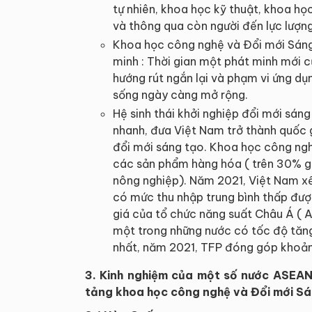
tự nhiên, khoa học kỹ thuật, khoa học
và thông qua còn người đến lực lượng
Khoa học công nghệ và Đổi mới Sáng
minh : Thời gian một phát minh mới c
hướng rút ngắn lại và phạm vi ứng d
sống ngày càng mở rộng.
Hệ sinh thái khởi nghiệp đổi mới sán
nhanh, đưa Việt Nam trở thành quốc 
đổi mới sáng tạo. Khoa học công ngh
các sản phẩm hàng hóa ( trên 30% giá
nông nghiệp). Năm 2021, Việt Nam xế
có mức thu nhập trung bình thấp đư
giá của tổ chức năng suất Châu Á ( 
một trong những nước có tốc độ tă
nhất, năm 2021, TFP đóng góp khoản
3. Kinh nghiệm của một số nước ASEAN 
tảng khoa học công nghệ và Đổi mới S