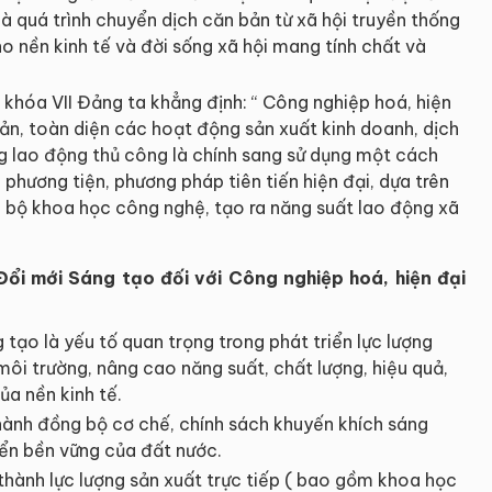
 là quá trình chuyển dịch căn bản từ xã hội truyền thống
cho nền kinh tế và đời sống xã hội mang tính chất và
w khóa VII Đảng ta khẳng định: “ Công nghiệp hoá, hiện
bản, toàn diện các hoạt động sản xuất kinh doanh, dịch
ụng lao động thủ công là chính sang sử dụng một cách
phương tiện, phương pháp tiên tiến hiện đại, dựa trên
n bộ khoa học công nghệ, tạo ra năng suất lao động xã
Đổi mới Sáng tạo đối với Công nghiệp hoá, hiện đại
ạo là yếu tố quan trọng trong phát triển lực lượng
môi trường, nâng cao năng suất, chất lượng, hiệu quả,
ủa nền kinh tế.
ành đồng bộ cơ chế, chính sách khuyến khích sáng
iển bền vững của đất nước.
hành lực lượng sản xuất trực tiếp ( bao gồm khoa học