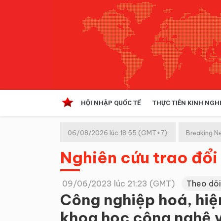
HỘI NHẬP QUỐC TẾ
THỰC TIỄN KINH NGH
HỘI NHẬP QUỐC TẾ
VĂN 
06/08/2026 lúc 18:55 (GMT+7)
Breaking N
Kinh tế hội nhập
Nghiên cứu trao đổi
Doanh nghiệp
NGHIÊN CỨU PHÁP LUẬT
THỰC
09/06/2023 lúc 21:23 (GMT)
Theo dõi
Công nghiệp hoá, hiệ
khoa học công nghệ v