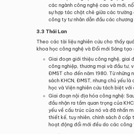
các ngành công nghệ cao và mới, nổi
sự hợp tác chặt chẽ giữa các trường
công ty tư nhân dẫn đầu các chương t
3.3 Thái Lan
Theo các tài liệu nghiên cứu cho thấy quá
khoa học công nghệ và Đổi mới Sáng tạo c
Giai đoạn giới thiệu công nghệ, giai 
công nghiệp, thương mại và đầu tư, 
ĐMST cho đến năm 1980. Từ những n
sách KHCN, ĐMST, nhưng chủ yếu là c
học và Viện nghiên cứu tách biệt với
Giai đoạn nội địa hóa công nghệ: Sau
đầu nhận ra tầm quan trọng của KH
yếu về cấu trúc của nó và đã nhấn m
thiết kế, tuy nhiên, chính sách ở cấp
hoạt động đổi mới đều do các công 