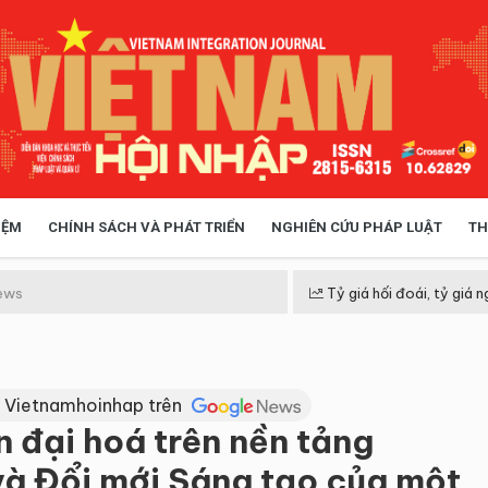
IỆM
CHÍNH SÁCH VÀ PHÁT TRIỂN
NGHIÊN CỨU PHÁP LUẬT
TH
HÓA XÃ HỘI
CHÍNH SÁCH
ews
Tỷ giá hối đoái, tỷ giá n
 TIỄN QUẢN LÝ
VIỆT NAM ĐIỂM ĐẾN
 Vietnamhoinhap trên
n đại hoá trên nền tảng
à Đổi mới Sáng tạo của một