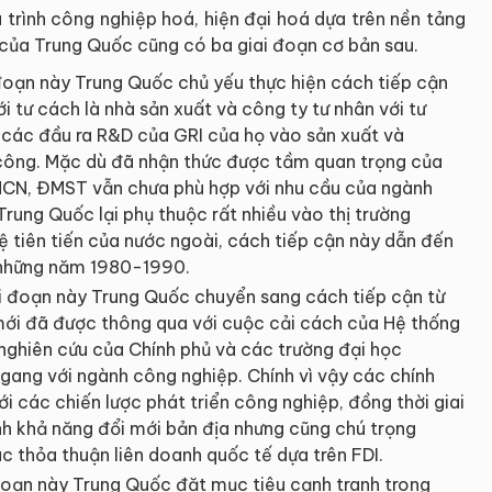
 trình công nghiệp hoá, hiện đại hoá dựa trên nền tảng
của Trung Quốc cũng có ba giai đoạn cơ bản sau.
 đoạn này Trung Quốc chủ yếu thực hiện cách tiếp cận
ới tư cách là nhà sản xuất và công ty tư nhân với tư
g các đầu ra R&D của GRI của họ vào sản xuất và
ông. Mặc dù đã nhận thức được tầm quan trọng của
CN, ĐMST vẫn chưa phù hợp với nhu cầu của ngành
rung Quốc lại phụ thuộc rất nhiều vào thị trường
 tiên tiến của nước ngoài, cách tiếp cận này dẫn đến
 những năm 1980-1990.
ai đoạn này Trung Quốc chuyển sang cách tiếp cận từ
 mới đã được thông qua với cuộc cải cách của Hệ thống
ghiên cứu của Chính phủ và các trường đại học
 ngang với ngành công nghiệp. Chính vì vậy các chính
 các chiến lược phát triển công nghiệp, đồng thời giai
 khả năng đổi mới bản địa nhưng cũng chú trọng
 thỏa thuận liên doanh quốc tế dựa trên FDI.
đoạn này Trung Quốc đặt mục tiêu cạnh tranh trong