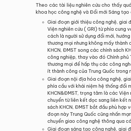
Theo các tài liệu nghiên cứu cho thấy quá
khoa học công nghệ và Đổi mới Sáng tạo 
Giai đoạn giới thiệu công nghệ, giai
Viện nghiên cứu ( GRI) từ phía cung v
cách là người sử dụng đổi mới, hướn
thương mại nhưng không mấy thành c
KHCN, ĐMST song các chính sách KH
công nghiệp, thay vào đó Chính phủ T
thương mại để hấp thụ các công nghệ
ít thành công của Trung Quốc trong
Giai đoạn nội địa hóa công nghệ, gi
phía cầu với khái niệm hệ thống đổi
KHCN&ĐMST, trọng tâm là các Viện n
chuyển từ liên kết dọc sang liên kết
sách KHCN, ĐMST bắt đầu phù hợp với
đoạn này Trung Quốc cũng nhấn mạnh
chuyển giao công nghệ thông qua các
Giai đoạn sáng tạo công nghệ, giai 