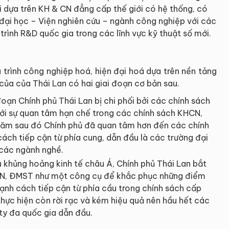
 dựa trên KH & CN đẳng cấp thế giới có hệ thống, có
 đại học – Viện nghiên cứu – ngành công nghiệp với các
rình R&D quốc gia trong các lĩnh vực kỹ thuật số mới.
 trình công nghiệp hoá, hiện đại hoá dựa trên nền tảng
ủa của Thái Lan có hai giai đoạn cơ bản sau.
đoạn Chính phủ Thái Lan bị chi phối bởi các chính sách
với sự quan tâm hạn chế trong các chính sách KHCN,
ăm sau đó Chính phủ đã quan tâm hơn đến các chính
ách tiếp cận từ phía cung, dẫn đầu là các trường đại
 các ngành nghề.
 khủng hoảng kinh tế châu Á, Chính phủ Thái Lan bắt
CN, ĐMST như một công cụ để khắc phục những điểm
ạnh cách tiếp cận từ phía cầu trong chính sách cấp
 thực hiện còn rời rạc và kém hiệu quả nên hầu hết các
ty đa quốc gia dẫn đầu.