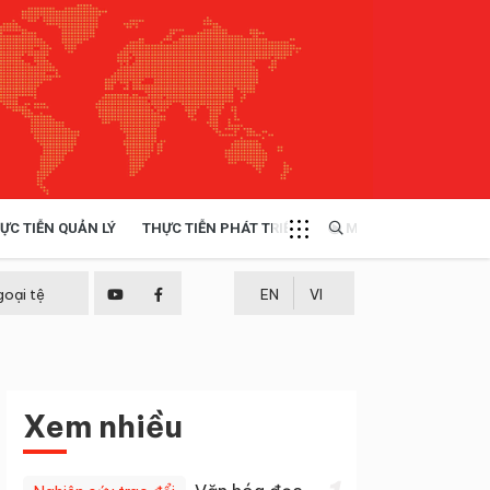
ỰC TIỄN QUẢN LÝ
THỰC TIỄN PHÁT TRIỂN
MULTIMEDIA
TÀI NGUYÊN - MÔI TRƯỜNG
goại tệ
EN
VI
THỰC TIỄN - KINH NGHIỆM
Xem nhiều