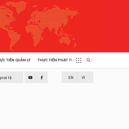
ỰC TIỄN QUẢN LÝ
THỰC TIỄN PHÁT TRIỂN
MULTIMEDIA
TÀI NGUYÊN - MÔI TRƯỜNG
goại tệ
EN
VI
THỰC TIỄN - KINH NGHIỆM