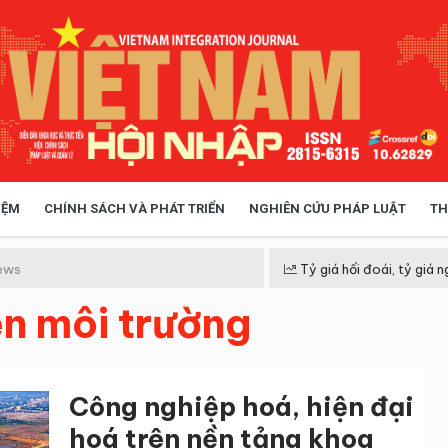
IỆM
CHÍNH SÁCH VÀ PHÁT TRIỂN
NGHIÊN CỨU PHÁP LUẬT
TH
HÓA XÃ HỘI
CHÍNH SÁCH
ews
Tỷ giá hối đoái, tỷ giá n
ên môi trường
 TIỄN QUẢN LÝ
VIỆT NAM ĐIỂM ĐẾN
Công nghiệp hoá, hiện đại
hoá trên nền tảng khoa