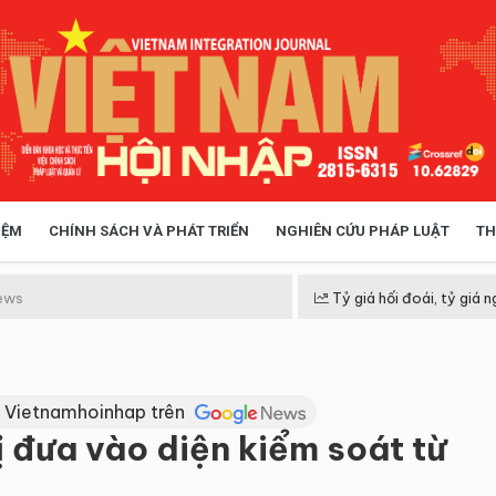
IỆM
CHÍNH SÁCH VÀ PHÁT TRIỂN
NGHIÊN CỨU PHÁP LUẬT
TH
HÓA XÃ HỘI
CHÍNH SÁCH
ews
Tỷ giá hối đoái, tỷ giá n
 TIỄN QUẢN LÝ
VIỆT NAM ĐIỂM ĐẾN
 Vietnamhoinhap trên
 đưa vào diện kiểm soát từ