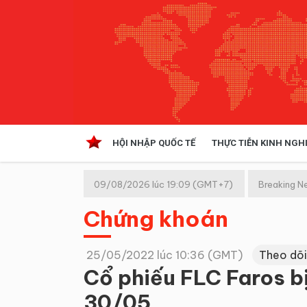
HỘI NHẬP QUỐC TẾ
THỰC TIỄN KINH NGH
HỘI NHẬP QUỐC TẾ
VĂN 
09/08/2026 lúc 19:09 (GMT+7)
Breaking N
Kinh tế hội nhập
Chứng khoán
Doanh nghiệp
NGHIÊN CỨU PHÁP LUẬT
THỰC
25/05/2022 lúc 10:36 (GMT)
Theo dõi
Cổ phiếu FLC Faros bị
30/05