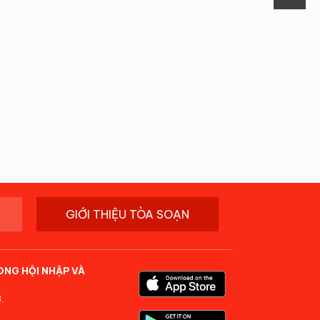
GIỚI THIỆU TÒA SOẠN
ONG HỘI NHẬP VÀ
.