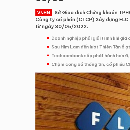
Sở Giao dịch Chứng khoán TPH
VNHN
Công ty cổ phần (CTCP) Xây dựng FLC F
từ ngày 30/05/2022.
Doanh nghiệp phải giải trình khi giá 
Sau Him Lam đến lượt Thiên Tân ồ ạt
Techcombank sắp phát hành hơn 6,3
Chậm công bố thống tin, cổ phiếu 