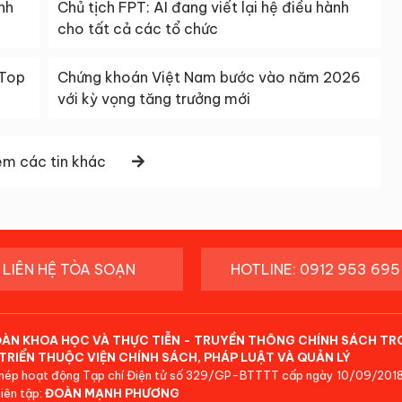
nh
Chủ tịch FPT: AI đang viết lại hệ điều hành
cho tất cả các tổ chức
 Top
Chứng khoán Việt Nam bước vào năm 2026
với kỳ vọng tăng trưởng mới
m các tin khác
LIÊN HỆ TÒA SOẠN
HOTLINE: 0912 953 695
ĐÀN KHOA HỌC VÀ THỰC TIỄN - TRUYỀN THÔNG CHÍNH SÁCH TR
TRIỂN THUỘC VIỆN CHÍNH SÁCH, PHÁP LUẬT VÀ QUẢN LÝ
hép hoạt động Tạp chí Điện tử số 329/GP-BTTTT cấp ngày 10/09/2018
iên tập:
ĐOÀN MẠNH PHƯƠNG