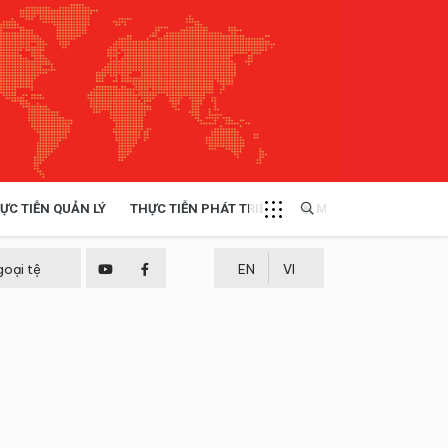
ỰC TIỄN QUẢN LÝ
THỰC TIỄN PHÁT TRIỂN
MULTIMEDIA
TÀI NGUYÊN - MÔI TRƯỜNG
goại tệ
EN
VI
THỰC TIỄN - KINH NGHIỆM