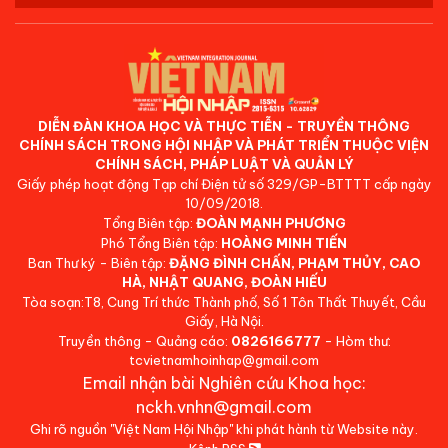
DIỄN ĐÀN KHOA HỌC VÀ THỰC TIỄN - TRUYỀN THÔNG
CHÍNH SÁCH TRONG HỘI NHẬP VÀ PHÁT TRIỂN THUỘC VIỆN
CHÍNH SÁCH, PHÁP LUẬT VÀ QUẢN LÝ
Giấy phép hoạt động Tạp chí Điện tử số 329/GP-BTTTT cấp ngày
10/09/2018.
Tổng Biên tập:
ĐOÀN MẠNH PHƯƠNG
Phó Tổng Biên tập:
HOÀNG MINH TIẾN
Ban Thư ký - Biên tập:
ĐẶNG ĐÌNH CHẤN, PHẠM THỦY, CAO
HÀ, NHẬT QUANG, ĐOÀN HIẾU
Tòa soạn:T8, Cung Trí thức Thành phố, Số 1 Tôn Thất Thuyết, Cầu
Giấy, Hà Nội.
Truyền thông - Quảng cáo:
0826166777
- Hòm thư:
tcvietnamhoinhap@gmail.com
Email nhận bài Nghiên cứu Khoa học:
nckh.vnhn@gmail.com
Ghi rõ nguồn "Việt Nam Hội Nhập" khi phát hành từ Website này.