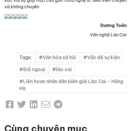
sắc với sự góp mặt của gần 1000 nghệ sĩ, diễn viên chuyên
và không chuyên
Dương Toản
Văn nghệ Lào Cai
Tags:
Văn hóa xã hội
Vấn đề sự kiện
Đối ngoại
lào cai
Liên hoan nhân dân biên giới Lào Cai – Hồng
Hà
Cùng chuyên mục