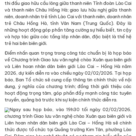
thi đấu giao hữu cầu lông giữa thanh niên Tỉnh đoàn Lào Cai
và thanh niên Châu Hồng Hà; giao lưu hữu nghị giữa thanh
niên, doanh nhân trẻ tỉnh Lào Cai với thanh niên, doanh nhân
trẻ Châu Hồng Hà, tỉnh Vân Nam (Trung Quốc). Đây là
những hoạt động góp phần tăng cường sự hiểu biết, tin cậy
và hợp tác giữa các tầng lớp nhân dân, đặc biệt là thế hệ
trẻ hai bên biên giới.
Điểm nhấn quan trọng trong công tác chuẩn bị là họp báo
về Chương trình Giao lưu văn nghệ chào Xuân qua biên giới
và Liên hoan nhân dân biên giới Lào Cai – Hồng Hà năm
2026, dự kiến diễn ra vào chiều ngày 02/02/2026. Tại họp
báo, Ban Tổ chức sẽ cung cấp thông tin chính thức về nội
dung, ý nghĩa của chương trình; đồng thời giới thiệu các
hoạt động trọng tâm, góp phần đẩy mạnh công tác tuyên
truyền, quảng bá trước khi sự kiện chính thức diễn ra.
Ngay sau họp báo, vào 19h30 tối ngày 02/02/2026,
chương trình Giao lưu văn nghệ chào Xuân qua biên giới và
Liên hoan nhân dân biên giới Lào Cai – Hồng Hà sẽ chính
thức được tổ chức tại Quảng trường Kim Tân, phường Lào