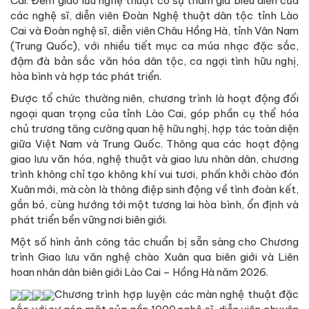
Cai. Đêm giao lưu nghệ thuật có sự tham gia biểu diễn của
các nghệ sĩ, diễn viên Đoàn Nghệ thuật dân tộc tỉnh Lào
Cai và Đoàn nghệ sĩ, diễn viên Châu Hồng Hà, tỉnh Vân Nam
(Trung Quốc), với nhiều tiết mục ca múa nhạc đặc sắc,
đậm đà bản sắc văn hóa dân tộc, ca ngợi tình hữu nghị,
hòa bình và hợp tác phát triển.
Được tổ chức thường niên, chương trình là hoạt động đối
ngoại quan trọng của tỉnh Lào Cai, góp phần cụ thể hóa
chủ trương tăng cường quan hệ hữu nghị, hợp tác toàn diện
giữa Việt Nam và Trung Quốc. Thông qua các hoạt động
giao lưu văn hóa, nghệ thuật và giao lưu nhân dân, chương
trình không chỉ tạo không khí vui tươi, phấn khởi chào đón
Xuân mới, mà còn là thông điệp sinh động về tình đoàn kết,
gắn bó, cùng hướng tới một tương lai hòa bình, ổn định và
phát triển bền vững nơi biên giới.
Một số hình ảnh công tác chuẩn bị sẵn sàng cho Chương
trình Giao lưu văn nghệ chào Xuân qua biên giới và Liên
hoan nhân dân biên giới Lào Cai – Hồng Hà năm 2026.
Chương trình hợp luyện các màn nghệ thuật đặc