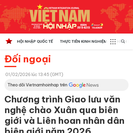
HỘI NHẬP QUỐC TẾ
THỰC TIỄN KINH NGHIỆM
CHÍNH SÁ
Đối ngoại
01/02/2026 lúc 13:45 (GMT)
Theo dõi Vietnamhoinhap trên
Chương trình Giao lưu văn
nghệ chào Xuân qua biên
giới và Liên hoan nhân dân
biên giới năm 2026