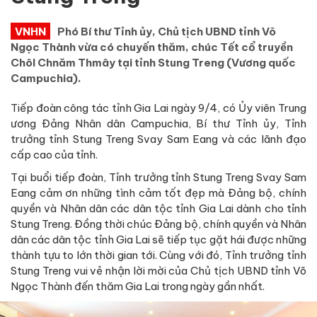
VNHN
Phó Bí thư Tỉnh ủy, Chủ tịch UBND tỉnh Võ
Ngọc Thành vừa có chuyến thăm, chúc Tết cổ truyền
Chôl Chnăm Thmây tại tỉnh Stung Treng (Vương quốc
Campuchia).
Tiếp đoàn công tác tỉnh Gia Lai ngày 9/4, có Ủy viên Trung
ương Đảng Nhân dân Campuchia, Bí thư Tỉnh ủy, Tỉnh
trưởng tỉnh Stung Treng Svay Sam Eang và các lãnh đạo
cấp cao của tỉnh.
Tại buổi tiếp đoàn, Tỉnh trưởng tỉnh Stung Treng Svay Sam
Eang cảm ơn những tình cảm tốt đẹp mà Đảng bộ, chính
quyền và Nhân dân các dân tộc tỉnh Gia Lai dành cho tỉnh
Stung Treng. Đồng thời chúc Đảng bộ, chính quyền và Nhân
dân các dân tộc tỉnh Gia Lai sẽ tiếp tục gặt hái được những
thành tựu to lớn thời gian tới. Cùng với đó, Tỉnh trưởng tỉnh
Stung Treng vui vẻ nhận lời mời của Chủ tịch UBND tỉnh Võ
Ngọc Thành đến thăm Gia Lai trong ngày gần nhất.