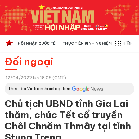
HỘI NHẬP QUỐC TẾ
THỰC TIỄN KINH NGHIỆM
CHÍNH SÁ
Đối ngoại
12/04/2022 lúc 18:05 (GMT)
Theo dõi Vietnamhoinhap trên
Chủ tịch UBND tỉnh Gia Lai
thăm, chúc Tết cổ truyền
Chôl Chnăm Thmây tại tỉnh
Stung Treng