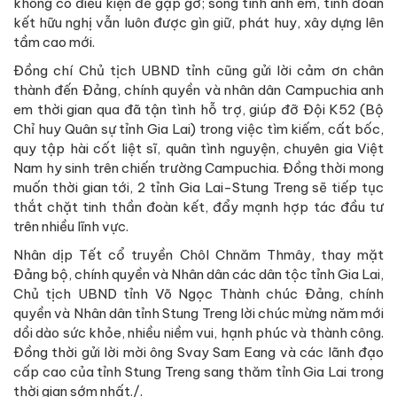
không có điều kiện để gặp gỡ; song tình anh em, tình đoàn
kết hữu nghị vẫn luôn được gìn giữ, phát huy, xây dựng lên
tầm cao mới.
Đồng chí Chủ tịch UBND tỉnh cũng gửi lời cảm ơn chân
thành đến Đảng, chính quyền và nhân dân Campuchia anh
em thời gian qua đã tận tình hỗ trợ, giúp đỡ Đội K52 (Bộ
Chỉ huy Quân sự tỉnh Gia Lai) trong việc tìm kiếm, cất bốc,
quy tập hài cốt liệt sĩ, quân tình nguyện, chuyên gia Việt
Nam hy sinh trên chiến trường Campuchia. Đồng thời mong
muốn thời gian tới, 2 tỉnh Gia Lai-Stung Treng sẽ tiếp tục
thắt chặt tinh thần đoàn kết, đẩy mạnh hợp tác đầu tư
trên nhiều lĩnh vực.
Nhân dịp Tết cổ truyền Chôl Chnăm Thmây, thay mặt
Đảng bộ, chính quyền và Nhân dân các dân tộc tỉnh Gia Lai,
Chủ tịch UBND tỉnh Võ Ngọc Thành chúc Đảng, chính
quyền và Nhân dân tỉnh Stung Treng lời chúc mừng năm mới
dồi dào sức khỏe, nhiều niềm vui, hạnh phúc và thành công.
Đồng thời gửi lời mời ông Svay Sam Eang và các lãnh đạo
cấp cao của tỉnh Stung Treng sang thăm tỉnh Gia Lai trong
thời gian sớm nhất./.