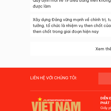
Quy định mới về 19 điều đảng viên không
được làm
Xây dựng Đảng vững mạnh về chính trị, t
tưởng, tổ chức là nhiệm vụ then chốt của
then chốt trong giai đoạn hiện nay
Xem thê
LIÊN HỆ VỚI CHÚNG TÔI:
DIỄN 
PHÁT 
Giấy p