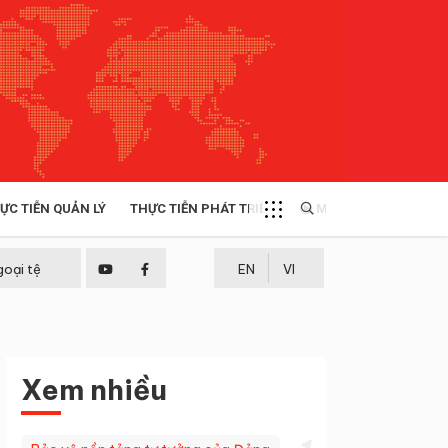
ỰC TIỄN QUẢN LÝ
THỰC TIỄN PHÁT TRIỂN
MULTIMEDIA
TÀI NGUYÊN - MÔI TRƯỜNG
goại tệ
EN
VI
THỰC TIỄN - KINH NGHIỆM
Xem nhiều