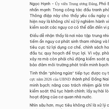
Ngọc Hạnh -
Phó 
Ủy viên Trung ương Đảng,
nhấn mạnh: Trong công tác đấu tranh phò
Thông điệp này cho thấy yêu cầu ngày 
hiện nay là không chỉ xử lý nghiêm hành v
kiểm soát các nguy cơ có thể dẫn đến vi 
Điều dễ nhận thấy là nơi nào tập trung nhiề
tiềm ẩn nguy cơ phát sinh tham nhũng và 
tiêu cực từ lợi dụng cơ chế, chính sách h
đầu tư, quy hoạch để trục lợi. Vì vậy, p
xảy ra mà còn phải chủ động kiểm soát qu
bảo đảm môi trường phát triển minh bạch
Tinh thần
phòng ngừa
tiếp tục được cụ 
“
”
hành phố Đồng Nai 
cực năm 2026 của UBND t
minh bạch; nâng cao trách nhiệm giải trì
kiểm soát thủ tục hành chính; lấy sự hài 
hoạt động của cơ quan nhà nước.
Nhìn sâu hơn, mục tiêu không chỉ là xử lý