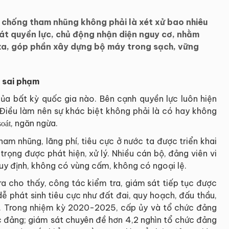
 chống tham nhũng không phải là xét xử bao nhiêu
oát quyền lực, chủ động nhận diện nguy cơ, nhằm
 xa, góp phần xây dựng bộ máy trong sạch, vững
ý sai phạm
ủa bất kỳ quốc gia nào. Bên cạnh quyền lực luôn hiện
 Điều làm nên sự khác biệt không phải là có hay không
, ngăn ngừa.
soát
m nhũng, lãng phí, tiêu cực ở nước ta được triển khai
trọng được phát hiện, xử lý. Nhiều cán bộ, đảng viên vi
y định, không có vùng cấm, không có ngoại lệ.
a cho thấy, công tác kiểm tra, giám sát tiếp tục được
dễ phát sinh tiêu cực như đất đai, quy hoạch, đấu thầu,
ông. Trong nhiệm kỳ 2020-2025, cấp ủy và tổ chức đảng
c đảng; giám sát chuyên đề hơn 4,2 nghìn tổ chức đảng