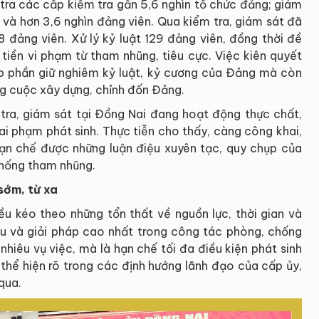
 tra các cấp kiểm tra gần 5,6 nghìn tổ chức đảng; giám
 và hơn 3,6 nghìn đảng viên. Qua kiểm tra, giám sát đã
8 đảng viên. Xử lý kỷ luật 129 đảng viên, đồng thời đề
 tiền vi phạm từ tham nhũng, tiêu cực. Việc kiên quyết
óp phần giữ nghiêm kỷ luật, kỷ cương của Đảng mà còn
ng cuộc xây dựng, chỉnh đốn Đảng.
tra, giám sát tại Đồng Nai đang hoạt động thực chất,
sai phạm phát sinh. Thực tiễn cho thấy, càng công khai,
hạn chế được những luận điệu xuyên tạc, quy chụp của
chống tham nhũng.
sớm, từ xa
ều kéo theo những tổn thất về nguồn lực, thời gian và
iêu và giải pháp cao nhất trong công tác phòng, chống
hiêu vụ việc, mà là hạn chế tối đa điều kiện phát sinh
thể hiện rõ trong các định hướng lãnh đạo của cấp ủy,
qua.