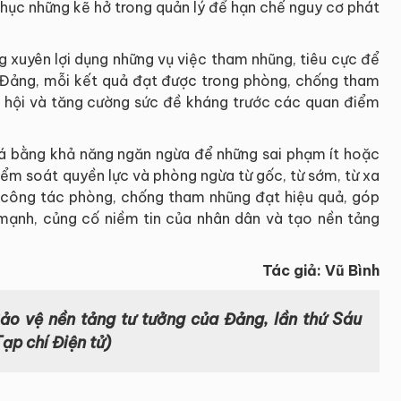
phục những kẽ hở trong quản lý để hạn chế nguy cơ phát
g xuyên lợi dụng những vụ việc tham nhũng, tiêu cực để
a Đảng, mỗi kết quả đạt được trong phòng, chống tham
ã hội và tăng cường sức đề kháng trước các quan điểm
iá bằng khả năng ngăn ngừa để những sai phạm ít hoặc
iểm soát quyền lực và phòng ngừa từ gốc, từ sớm, từ xa
ể công tác phòng, chống tham nhũng đạt hiệu quả, góp
mạnh, củng cố niềm tin của nhân dân và tạo nền tảng
Tác giả: Vũ Bình
Bảo vệ nền tảng tư tưởng của Đảng, lần thứ Sáu
Tạp chí Điện tử)