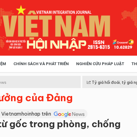
IỆM
CHÍNH SÁCH VÀ PHÁT TRIỂN
NGHIÊN CỨU PHÁP LUẬT
TH
HÓA XÃ HỘI
CHÍNH SÁCH
ews
Tỷ giá hối đoái, tỷ giá n
tưởng của Đảng
 TIỄN QUẢN LÝ
VIỆT NAM ĐIỂM ĐẾN
 Vietnamhoinhap trên
từ gốc trong phòng, chống