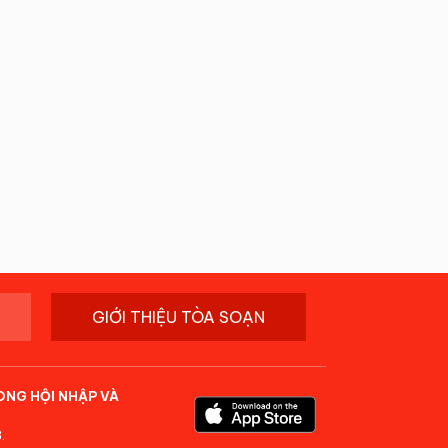
GIỚI THIỆU TÒA SOẠN
ONG HỘI NHẬP VÀ
.