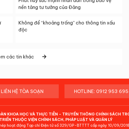
Phát huy sức mạnh nhân dân trong bảo vệ
nền tảng tư tưởng của Đảng
ư
Không để “khoảng trống” cho thông tin xấu
độc
m các tin khác
LIÊN HỆ TÒA SOẠN
HOTLINE: 0912 953 695
ĐÀN KHOA HỌC VÀ THỰC TIỄN - TRUYỀN THÔNG CHÍNH SÁCH TR
TRIỂN THUỘC VIỆN CHÍNH SÁCH, PHÁP LUẬT VÀ QUẢN LÝ
hép hoạt động Tạp chí Điện tử số 329/GP-BTTTT cấp ngày 10/09/2018