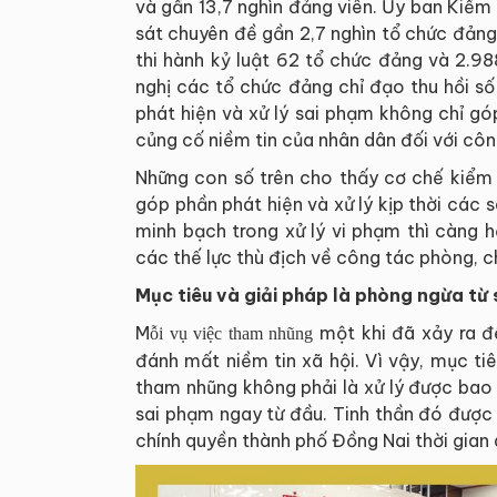
và gần 13,7 nghìn đảng viên. Ủy ban Kiểm
sát chuyên đề gần 2,7 nghìn tổ chức đảng
thi hành kỷ luật 62 tổ chức đảng và 2.98
nghị các tổ chức đảng chỉ đạo thu hồi số
phát hiện và xử lý sai phạm không chỉ g
củng cố niềm tin của nhân dân đối với cô
Những con số trên cho thấy cơ chế kiểm 
góp phần phát hiện và xử lý kịp thời các 
minh bạch trong xử lý vi phạm thì càng 
các thế lực thù địch về công tác phòng, 
Mục tiêu và g
iải pháp
là p
hòng ngừa từ 
M
một khi đã xảy ra đ
ỗi vụ việc tham nhũng
đánh mất niềm tin xã hội. Vì vậy, mục t
tham nhũng không phải là xử lý được bao n
sai phạm ngay từ đầu. Tinh thần đó được 
chính quyền thành phố Đồng Nai thời gian 