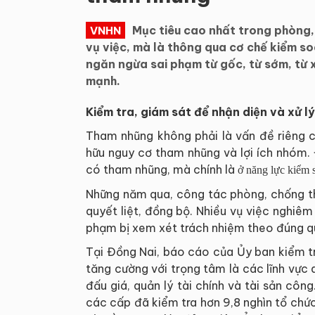
Mục tiêu cao nhất trong phòng,
VNHN
vụ việc, mà là thông qua cơ chế kiểm s
ngăn ngừa sai phạm từ gốc, từ sớm, từ
mạnh.
Kiểm tra, giám sát để nhận diện và xử l
Tham nhũng không phải là vấn đề riêng c
hữu nguy cơ tham nhũng và lợi ích nhóm.
có tham nhũng, mà chính là
ở năng lực kiểm 
Những năm qua, công tác phòng, chống tha
quyết liệt, đồng bộ. Nhiều vụ việc nghiêm 
phạm bị xem xét trách nhiệm theo đúng qu
Tại Đồng Nai, báo cáo của Ủy ban kiểm tr
tăng cường với trọng tâm là các lĩnh vực 
đấu giá, quản lý tài chính và tài sản c
các cấp đã kiểm tra hơn 9,8 nghìn tổ chứ