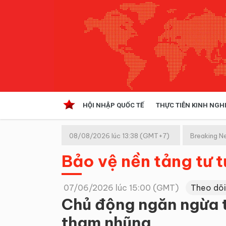
HỘI NHẬP QUỐC TẾ
THỰC TIỄN KINH NGH
HỘI NHẬP QUỐC TẾ
VĂN 
08/08/2026 lúc 13:38 (GMT+7)
Breaking N
Kinh tế hội nhập
Bảo vệ nền tảng tư 
Doanh nghiệp
NGHIÊN CỨU PHÁP LUẬT
THỰC
07/06/2026 lúc 15:00 (GMT)
Theo dõi
Chủ động ngăn ngừa 
tham nhũng