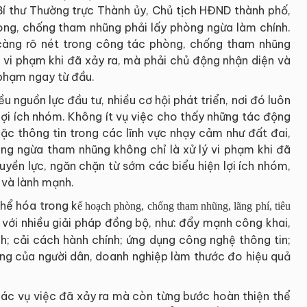
Bí thư Thường trực Thành ủy, Chủ tịch HĐND thành phố,
ng, chống tham nhũng phải lấy phòng ngừa làm chính.
càng rõ nét trong công tác phòng, chống tham nhũng
i vi phạm khi đã xảy ra, mà phải chủ động nhận diện và
phạm ngay từ đầu.
u nguồn lực đầu tư, nhiều cơ hội phát triển, nơi đó luôn
lợi ích nhóm. Không ít vụ việc cho thấy những tác động
oặc thông tin trong các lĩnh vực nhạy cảm như đất đai,
hòng ngừa tham nhũng không chỉ là xử lý vi phạm khi đã
yền lực, ngăn chặn từ sớm các biểu hiện lợi ích nhóm,
 và lành mạnh.
thể hóa trong k
ế hoạch phòng, chống tham nhũng, lãng phí, tiêu
với nhiều giải pháp đồng bộ, như: đẩy mạnh công khai,
nh; cải cách hành chính; ứng dụng công nghệ thông tin;
lòng của người dân, doanh nghiệp làm thước đo hiệu quả
 các vụ việc đã xảy ra mà còn từng bước hoàn thiện thể