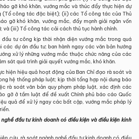
 tháo gỡ khó khăn, vướng mắc và thúc đẩy thực hiện dự
g (Tổ công tác đặc biệt); (ii) các Tổ công tác của Thủ
tháo gỡ khó khăn, vướng mắc, đẩy mạnh giải ngân vốn
và (iii) Tổ công tác cải cách thủ tục hành chính.
 đầu tư công kịp thời nhận diện vướng mắc trong quá
khai các dự án đầu tư; ban hành ngay các văn bản hướng
ướng xử lý những vướng mắc thuộc chức năng của các
ám sát quá trình giải quyết vướng mắc, khó khăn.
ực hiện hiệu quả hoạt động của Ban Chỉ đạo rà soát và
ong hệ thống pháp luật; kịp thời tổng hợp nội dung báo
ệc rà soát văn bản quy phạm pháp luật, xác định các
áo gỡ ở tầm luật để đề xuất Chính phủ báo cáo Quốc
hiệu quả để xử lý ngay các bất cập, vướng mắc pháp lý
riển.
ghề đầu tư kinh doanh có điều kiện và điều kiện kinh
iên cứu, rà soát ngành nghề đầu tư kinh doanh có điều