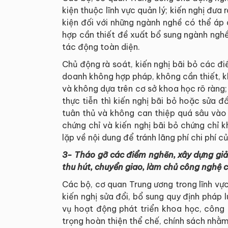
kiện thuộc lĩnh vực quản lý; kiến nghị đư
kiện đối với những ngành nghề có thể áp
hợp cần thiết đề xuất bổ sung ngành nghề
tác động toàn diện.
Chủ động rà soát, kiến nghị bãi bỏ các điề
doanh không hợp pháp, không cần thiết, kh
và không dựa trên cơ sở khoa học rõ ràng; 
thực tiễn thì kiến nghị bãi bỏ hoặc sửa đ
tuân thủ và không can thiệp quá sâu vào 
chứng chỉ và kiến nghị bãi bỏ chứng chỉ k
lặp về nội dung để tránh lãng phí chi phí củ
3- Tháo gỡ các điểm nghẽn, xây dựng giải
thu hút, chuyển giao, làm chủ công nghệ c
Các bộ, cơ quan Trung ương trong lĩnh vự
kiến nghị sửa đổi, bổ sung quy định pháp 
vụ hoạt động phát triển khoa học, công 
trọng hoàn thiện thể chế, chính sách nhằm