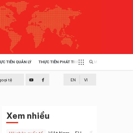
ỰC TIỄN QUẢN LÝ
THỰC TIỄN PHÁT TRIỂN
MULTIMEDIA
TÀI NGUYÊN - MÔI TRƯỜNG
goại tệ
EN
VI
THỰC TIỄN - KINH NGHIỆM
Xem nhiều