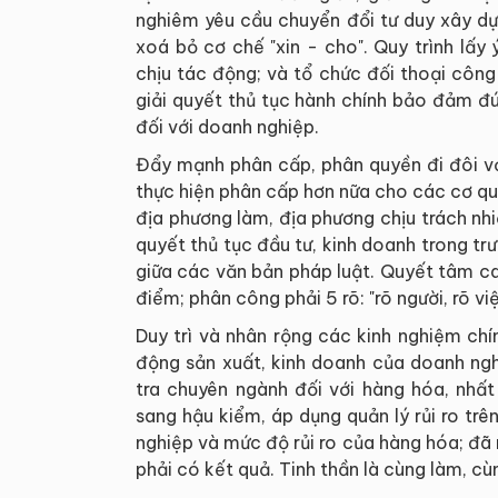
nghiêm yêu cầu chuyển đổi tư duy xây dự
xoá bỏ cơ chế "xin - cho". Quy trình lấy
chịu tác động; và tổ chức đối thoại công
giải quyết thủ tục hành chính bảo đảm đ
đối với doanh nghiệp.
Đẩy mạnh phân cấp, phân quyền đi đôi vớ
thực hiện phân cấp hơn nữa cho các cơ qua
địa phương làm, địa phương chịu trách nhi
quyết thủ tục đầu tư, kinh doanh trong tr
giữa các văn bản pháp luật. Quyết tâm cao
điểm; phân công phải 5 rõ: "rõ người, rõ việ
Duy trì và nhân rộng các kinh nghiệm chín
động sản xuất, kinh doanh của doanh ngh
tra chuyên ngành đối với hàng hóa, nhất
sang hậu kiểm, áp dụng quản lý rủi ro tr
nghiệp và mức độ rủi ro của hàng hóa; đã n
phải có kết quả. Tinh thần là cùng làm, cù