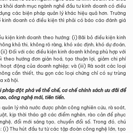
a ra khỏi danh mục ngành nghề đầu tư kinh doanh có điều
 dụng các biện pháp quản lý khác hiệu quả hơn. Trường
 kinh doanh có điều kiện thì phải có báo cáo đánh giá
u kiện kinh doanh theo hướng: (i) Bãi bỏ điều kiện kinh
ông khả thi, không rõ ràng, khó xác định, khó dự đoán,
(ii) Đối với các điều kiện kinh doanh không phù hợp với
ổi theo hướng đơn giản hoá, tạo thuận lợi, giảm chi phí
hoạt động của doanh nghiệp; và (iii) Rà soát các loại
hông cần thiết, thu gọn các loại chứng chỉ có sự trùng
a xã hội.
 pháp đột phá về thể chế, cơ chế chính sách ưu đãi để
ao, công nghệ mới, tiên tiến.
c quản lý nhà nước được phân công nghiên cứu, rà soát,
luật, kịp thời tháo gỡ các điểm nghẽn, rào cản để phục
nghệ, đổi mới sáng tạo, chuyển đổi số. Trong đó, chú
: (i) Thu hút đầu tư từ các tập đoàn công nghệ lớn, tạo