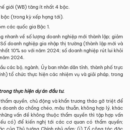
hế giới (WB) tăng ít nhất 4 bậc.
4 bậc (trong kỳ xếp hạng tới).
óm các quốc gia Bậc 1.
ng nhanh về số lượng doanh nghiệp mới thành lập; giảm
Số doanh nghiệp gia nhập thị trường (thành lập mới và
nhất 10% so với năm 2024; số doanh nghiệp rút lui khỏi
i năm 2024.
ầu các bộ, ngành, Ủy ban nhân dân tỉnh, thành phố trực
nh) tổ chức thực hiện các nhiệm vụ và giải pháp, trong
trong thực hiện dự án đầu tư.
 thẩm quyền, chủ động và khẩn trương tháo gỡ triệt để
nh doanh do chồng chéo, mâu thuẫn, không hợp lý, khác
i những vấn đề không thuộc thẩm quyền thì tập hợp vấn
ếu có) để kiến nghị tới các cơ quan có thẩm quyền;
 tác của Thủ tướng Chính phủ gồm: (i) Tổ công tác đặc