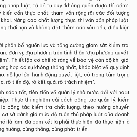
ng pháp luật, từ bỏ tư duy "không quản được thì cấm",
 ý kiến cần thực chất; tham vấn rộng rãi các đối tượng
 khai. Nâng cao chất lượng thực thi văn bản pháp luật;
úng thời hạn và không đặt thêm các yêu cầu, điều kiện
i phân bổ nguồn lực và tăng cường giám sát kiểm tra;
n, đơn vị, địa phương trên tinh thần "địa phương quyết,
ệm". Thiết lập cơ chế rõ ràng về bảo vệ cán bộ khi giải
ường hợp có sự không thống nhất, khác biệt về quy định
, nỗ lực lớn, hành động quyết liệt, có trọng tâm trọng
c, rõ tiến độ, rõ kết quả, rõ trách nhiệm".
h sách tốt, tiên tiến về quản lý nhà nước đối với hoạt
iệp. Thực thi nghiêm cải cách công tác quản lý, kiểm
 là công tác kiểm tra chất lượng, theo hướng chuyển
ên cơ sở đánh giá mức độ tuân thủ pháp luật của doanh
ói là làm, đã cam kết là phải thực hiện, đã thực hiện là
ng hưởng, cùng thắng, cùng phát triển.