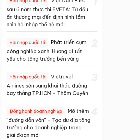
1
Việt Nam - EU
Hội nhập quốc tế
sau 6 năm thực thi EVFTA: Từ dấu
ấn thương mại đến định hình tầm
nhìn hội nhập thế hệ mới
2
Phát triển cụm
Hội nhập quốc tế
công nghiệp xanh: Hướng đi tất
yếu cho tăng trưởng bền vững
3
Vietravel
Hội nhập quốc tế
Airlines sẵn sàng khai thác đường
bay thẳng TP.HCM – Thâm Quyến
4
Mở thêm
Đồng hành doanh nghiệp
“đường dẫn vốn” - Tạo dư địa tăng
trưởng cho doanh nghiệp trong
giai đoạn mới