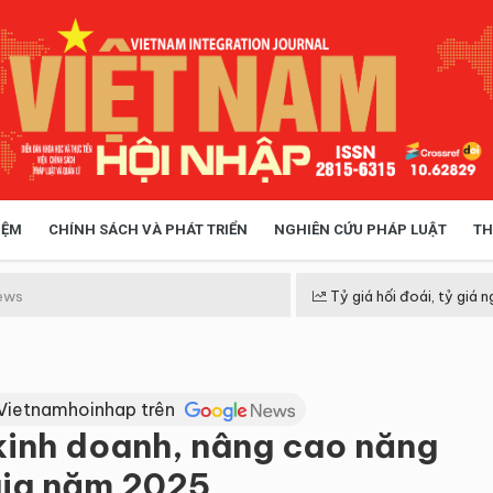
IỆM
CHÍNH SÁCH VÀ PHÁT TRIỂN
NGHIÊN CỨU PHÁP LUẬT
TH
HÓA XÃ HỘI
CHÍNH SÁCH
ews
Tỷ giá hối đoái, tỷ giá n
 TIỄN QUẢN LÝ
VIỆT NAM ĐIỂM ĐẾN
Vietnamhoinhap trên
 kinh doanh, nâng cao năng
gia năm 2025