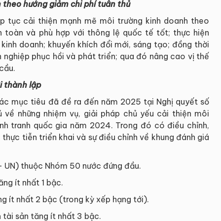
 theo hướng giảm chi phí tuân thủ
ếp tục cải thiện mạnh mẽ môi trường kinh doanh theo
 toàn và phù hợp với thông lệ quốc tế tốt; thực hiện
 kinh doanh; khuyến khích đổi mới, sáng tạo; đồng thời
 nghiệp phục hồi và phát triển; qua đó nâng cao vị thế
cầu.
 thành lập
các mục tiêu đã đề ra đến năm 2025 tại Nghị quyết số
về những nhiệm vụ, giải pháp chủ yếu cải thiện môi
nh tranh quốc gia năm 2024. Trong đó có điều chỉnh,
thực tiễn triển khai và sự điều chỉnh về khung đánh giá
c - UN) thuộc Nhóm 50 nước đứng đầu.
ng ít nhất 1 bậc.
g ít nhất 2 bậc (trong kỳ xếp hạng tới).
 tài sản tăng ít nhất 3 bậc.