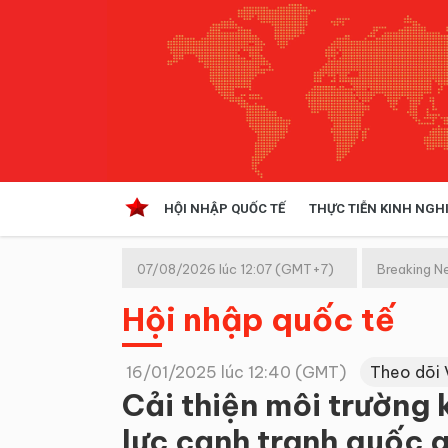
HỘI NHẬP QUỐC TẾ
THỰC TIỄN KINH NGH
HỘI NHẬP QUỐC TẾ
VĂN 
07/08/2026 lúc 12:07 (GMT+7)
Breaking N
Kinh tế hội nhập
Hội nhập quốc tế
Doanh nghiệp
NGHIÊN CỨU PHÁP LUẬT
THỰC
16/01/2025 lúc 12:40 (GMT)
Theo dõi 
Cải thiện môi trường
lực cạnh tranh quốc 