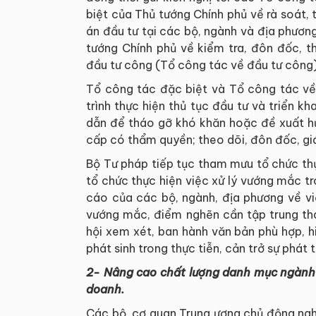
biệt của Thủ tướng Chính phủ về rà soát,
án đầu tư tại các bộ, ngành và địa phươn
tướng Chính phủ về kiểm tra, đôn đốc, 
đầu tư công (Tổ công tác về đầu tư công); 
Tổ công tác đặc biệt và Tổ công tác về
trình thực hiện thủ tục đầu tư và triển 
dẫn để tháo gỡ khó khăn hoặc đề xuất h
cấp có thẩm quyền; theo dõi, đôn đốc, gi
Bộ Tư pháp tiếp tục tham mưu tổ chức th
tổ chức thực hiện việc xử lý vướng mắc tr
cáo của các bộ, ngành, địa phương về vi
vướng mắc, điểm nghẽn cần tập trung th
hội xem xét, ban hành văn bản phù hợp, 
phát sinh trong thực tiễn, cản trở sự phát t
2- Nâng cao chất lượng danh mục ngành n
doanh.
Các bộ, cơ quan Trung ương chủ động ngh