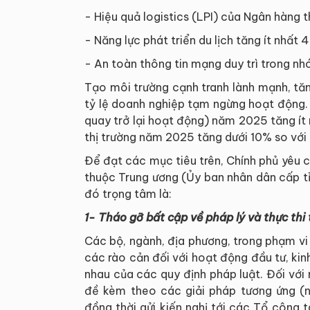
- Hiệu quả logistics (LPI) của Ngân hàng t
- Năng lực phát triển du lịch tăng ít nhất 
- An toàn thông tin mạng duy trì trong nh
Tạo môi trường cạnh tranh lành mạnh, tă
tỷ lệ doanh nghiệp tạm ngừng hoạt động. 
quay trở lại hoạt động) năm 2025 tăng ít 
thị trường năm 2025 tăng dưới 10% so vớ
Để đạt các mục tiêu trên, Chính phủ yêu c
thuộc Trung ương (Ủy ban nhân dân cấp tỉ
đó trọng tâm là:
1- Tháo gỡ bất cập về pháp lý và thực thi 
Các bộ, ngành, địa phương, trong phạm vi
các rào cản đối với hoạt động đầu tư, ki
nhau của các quy định pháp luật. Đối vớ
đề kèm theo các giải pháp tương ứng (n
đồng thời gửi kiến nghị tới các Tổ công