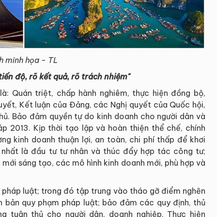
h minh họa - TL
 tiến độ, rõ kết quả, rõ trách nhiệm"
à: Quán triệt, chấp hành nghiêm, thực hiện đồng bộ,
quyết, Kết luận của Đảng, các Nghị quyết của Quốc hội,
phủ. Bảo đảm quyền tự do kinh doanh cho người dân và
p 2013. Kịp thời tạo lập và hoàn thiện thể chế, chính
g kinh doanh thuận lợi, an toàn, chi phí thấp để khơi
nhất là đầu tư tư nhân và thúc đẩy hợp tác công tư;
 mới sáng tạo, các mô hình kinh doanh mới, phù hợp và
 pháp luật; trong đó tập trung vào tháo gỡ điểm nghẽn
n bản quy phạm pháp luật; bảo đảm các quy định, thủ
ng tuân thủ cho người dân, doanh nghiệp. Thực hiện