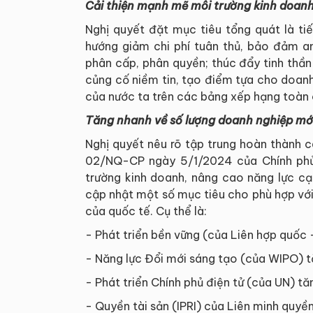
Cải thiện mạnh mẽ môi trường kinh doanh
Nghị quyết đặt mục tiêu tổng quát là ti
hướng giảm chi phí tuân thủ, bảo đảm an
phân cấp, phân quyền; thúc đẩy tinh thần
củng cố niềm tin, tạo điểm tựa cho doanh
của nước ta trên các bảng xếp hạng toàn 
Tăng nhanh về số lượng doanh nghiệp mới
Nghị quyết nêu rõ tập trung hoàn thành 
02/NQ-CP ngày 5/1/2024 của Chính phủ 
trường kinh doanh, nâng cao năng lực cạ
cập nhật một số mục tiêu cho phù hợp với 
của quốc tế. Cụ thể là:
- Phát triển bền vững (của Liên hợp quố
- Năng lực Đổi mới sáng tạo (của WIPO) tă
- Phát triển Chính phủ điện tử (của UN) tăn
- Quyền tài sản (IPRI) của Liên minh quyền