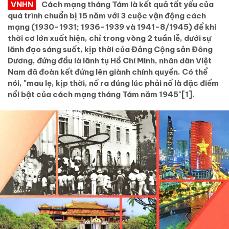
VNHN
Cách mạng tháng Tám là kết quả tất yếu của
quá trình chuẩn bị 15 năm với 3 cuộc vận động cách
mạng (1930-1931; 1936-1939 và 1941-8/1945) để khi
thời cơ lớn xuất hiện, chỉ trong vòng 2 tuần lễ, dưới sự
lãnh đạo sáng suốt, kịp thời của Đảng Cộng sản Đông
Dương, đứng đầu là lãnh tụ Hồ Chí Minh, nhân dân Việt
Nam đã đoàn kết đứng lên giành chính quyền. Có thể
nói, "mau lẹ, kịp thời, nổ ra đúng lúc phải nổ là đặc điểm
nổi bật của cách mạng tháng Tám năm 1945"[1].