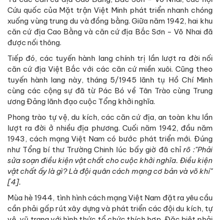
Cứu quốc của Mặt trận Việt Minh phát triển nhanh chóng
xuống vùng trung du và đồng bằng. Giữa năm 1942, hai khu
căn cứ địa Cao Bằng và căn cứ địa Bắc Sơn - Võ Nhai đã
được nối thông.
Tiếp đó, các tuyến hành lang chính trị lần lượt ra đời nối
căn cứ địa Việt Bắc với các căn cứ miền xuôi. Cũng theo
tuyến hành lang này, tháng 5/1945 lãnh tụ Hồ Chí Minh
cùng các cộng sự đã từ Pác Bó về Tân Trào cùng Trung
ương Đảng lãnh đạo cuộc Tổng khởi nghĩa.
Phong trào tự vệ, du kích, các căn cứ địa, an toàn khu lần
lượt ra đời ở nhiều địa phương. Cuối năm 1942, đầu năm
1943, cách mạng Việt Nam có bước phát triển mới. Đúng
như Tổng bí thư Trường Chinh lúc bấy giờ đã chỉ
rõ :"Phải
sửa soạn điều kiện vật chất cho cuộc khởi nghĩa. Điều kiện
vật chất ấy là gì? Là đội quân cách mạng cơ bản và võ khí"
[4].
Mùa hè 1944, tình hình cách mạng Việt Nam đặt ra yêu cầu
cần phải gấp rút xây dựng và phát triển các đội du kích, tự
vệ, vũ trang với hình thức tổ chức thích hợp. Đặc biệt phải