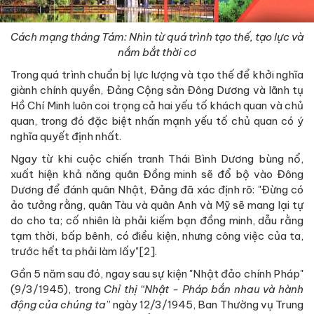
Cách mạng tháng Tám: Nhìn từ quá trình tạo thế, tạo lực và
nắm bắt thời cơ
Trong quá trình chuẩn bị lực lượng và tạo thế để khởi nghĩa
giành chính quyền, Đảng Cộng sản Đông Dương và lãnh tụ
Hồ Chí Minh luôn coi trọng cả hai yếu tố khách quan và chủ
quan, trong đó đặc biệt nhấn mạnh yếu tố chủ quan có ý
nghĩa quyết định nhất.
Ngay từ khi cuộc chiến tranh Thái Bình Dương bùng nổ,
xuất hiện khả năng quân Đồng minh sẽ đổ bộ vào Đông
Dương để đánh quân Nhật, Đảng đã xác định rõ: "Đừng có
ảo tưởng rằng, quân Tàu và quân Anh và Mỹ sẽ mang lại tự
do cho ta; cố nhiên là phải kiếm bạn đồng minh, dẫu rằng
tạm thời, bấp bênh, có điều kiện, nhưng công việc của ta,
trước hết ta phải làm lấy"[2].
Gần 5 năm sau đó, ngay sau sự kiện "Nhật đảo chính Pháp"
(9/3/1945), trong
Chỉ thị “Nhật - Pháp bắn nhau và hành
động của chúng ta
” ngày 12/3/1945, Ban Thường vụ Trung