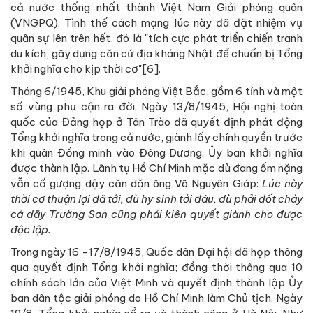
cả nước thống nhất thành Việt Nam Giải phóng quân
(VNGPQ). Tình thế cách mạng lúc này đã đặt nhiệm vụ
quân sự lên trên hết, đó là "tích cực phát triển chiến tranh
du kích, gây dựng căn cứ địa kháng Nhật để chuẩn bị Tổng
khởi nghĩa cho kịp thời cơ"[6].
Tháng 6/1945, Khu giải phóng Việt Bắc, gồm 6 tỉnh và một
số vùng phụ cận ra đời. Ngày 13/8/1945, Hội nghị toàn
quốc của Đảng họp ở Tân Trào đã quyết định phát động
Tổng khởi nghĩa trong cả nước, giành lấy chính quyền trước
khi quân Đồng minh vào Đông Dương. Ủy ban khởi nghĩa
được thành lập. Lãnh tụ Hồ Chí Minh mặc dù đang ốm nặng
vẫn cố gượng dậy căn dặn ông Võ Nguyên Giáp:
Lúc này
thời cơ thuận lợi đã tới, dù hy sinh tới đâu, dù phải đốt cháy
cả dãy Trường Sơn cũng phải kiên quyết giành cho được
độc lập.
Trong ngày 16 -17/8/1945, Quốc dân Đại hội đã họp thông
qua quyết định Tổng khởi nghĩa; đồng thời thông qua 10
chính sách lớn của Việt Minh và quyết định thành lập Ủy
ban dân tộc giải phóng do Hồ Chí Minh làm Chủ tịch. Ngày