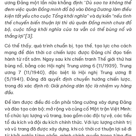
ương Đảng một lần nữa khẳng định: “
Dù sao ta không thể
đem việc quân Đồng minh đổ bộ vào Đông Dương làm điều
kiện tất yếu cho cuộc Tổng khởi nghĩa”
và dự kiến
“
nếu tình
thế chuyển biến thuận lợi thì dù quân Đồng minh chưa đổ
bộ, cuộc tổng khởi nghĩa của ta vẫn có thể bùng nổ và
thắng lợi”[3].
Có thể thấy, quá trình chuẩn bị, tạo thế, tạo lực cho cách
mạng để đón thời cơ chiến lược được Đảng chỉ đạo tiến
hành từ rất sớm. Ngay sau khi chiến tranh Thế giới thứ hai
bùng nổ, bằng các Hội nghị Trung ương 6 (11/1939), Trung
ương 7 (11/1940), đặc biệt là Hội nghị Trung ương 8
(5/1941), Đảng đã quyết định chuyển hướng chiến lược,
trong đó xác định rõ:
Giải phóng dân tộc là nhiệm vụ hàng
đầu
.
Để làm được điều đó cần phải tăng cường xây dựng Đảng
và đào tạo cán bộ; mở rộng và củng cố Mặt trận Việt Minh;
tổ chức lực lượng vũ trang, bao gồm các đội tự vệ, các tiểu
tổ du kích và đội du kích chính thức. Với lực lượng chính trị
và vũ trang đã được xây dựng, khi có thời cơ thuận lợi sẽ đi
từ khởi nghĩa từng phần, giành chính quyền trong từng địa