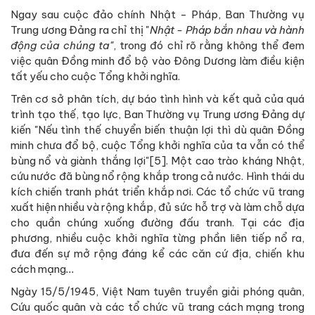
Ngay sau cuộc đảo chính Nhật - Pháp, Ban Thường vụ
Trung ương Đảng ra chỉ thị "
Nhật - Pháp bắn nhau và hành
động của chúng ta"
, trong đó chỉ rõ rằng không thể đem
việc quân Đồng minh đổ bộ vào Đông Dương làm điều kiện
tất yếu cho cuộc Tổng khởi nghĩa.
Trên cơ sở phân tích, dự báo tình hình và kết quả của quá
trình tạo thế, tạo lực, Ban Thường vụ Trung ương Đảng dự
kiến "Nếu tình thế chuyển biến thuận lợi thì dù quân Đồng
minh chưa đổ bộ, cuộc Tổng khởi nghĩa của ta vẫn có thể
bùng nổ và giành thắng lợi"[5]. Một cao trào kháng Nhật,
cứu nước đã bùng nổ rộng khắp trong cả nước. Hình thái du
kích chiến tranh phát triển khắp nơi. Các tổ chức vũ trang
xuất hiện nhiều và rộng khắp, đủ sức hỗ trợ và làm chỗ dựa
cho quần chúng xuống đường đấu tranh. Tại các địa
phương, nhiều cuộc khởi nghĩa từng phần liên tiếp nổ ra,
đưa đến sự mở rộng đáng kể các căn cứ địa, chiến khu
cách mạng
...
Ngày 15/5/1945, Việt Nam tuyên truyền giải phóng quân,
Cứu quốc quân và các tổ chức vũ trang cách mạng trong