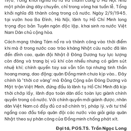
19/8, Tổng khởi nghĩa nổ ra và thành công ở Hà Nội. Như
một phản ứng dây chuyền, chỉ trong vòng hai tuần lễ, Tổng
khởi nghĩa đã thành công trong cả nước. Ngày 2/9/1945,
tại vườn hoa Ba Đình, Hà Nội, lãnh tụ Hồ Chí Minh long
trọng đọc bản Tuyên ngôn độc lập, khai sinh ra nước Việt
Nam Dân chủ cộng hòa.
Cách mạng tháng Tám nổ ra và thành công vào thời điểm
khi mà ở trong nước cao trào kháng Nhật cứu nước đã lên
đến đỉnh cao, quân đội Nhật ở Đông Dương tuy lực lượng
còn đông và trang bị vũ khí còn nhiều nhưng có giảm sút
nhuệ khí; chính quyền tay sai vẫn tồn tại nhưng tinh thần
hoang mang, dao động; quân Đồng minh chưa kịp vào... Đây
chính là "thời cơ vàng" mà Đảng Cộng sản Đông Dương và
Mặt trận Việt Minh, đứng đầu là lãnh tụ Hồ Chí Minh đã kịp
thời chớp lấy, lãnh đạo toàn dân dốc toàn lực giành chính
quyền trong cả nước. Với chính quyền mới giành được, nhân
dân Việt Nam có đầy đủ cơ sở chính trị, pháp lý, với tư thế
ngẩng cao đầu tiếp quân đội các nước vào giải giáp quân
Nhật theo sự phân công của Đồng minh chống phát xít.
Đại tá, PGS.TS. Trần Ngọc Long