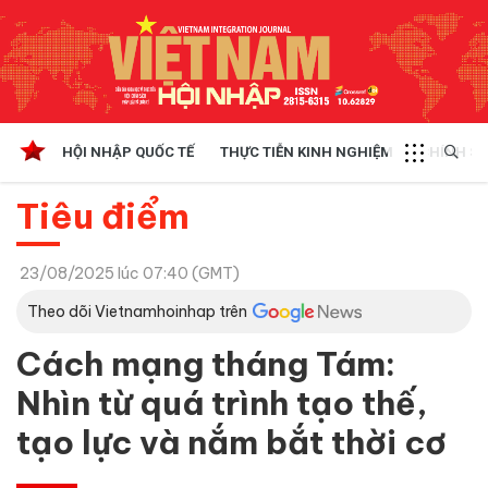
HỘI NHẬP QUỐC TẾ
THỰC TIỄN KINH NGHIỆM
CHÍNH SÁ
Tiêu điểm
23/08/2025 lúc 07:40 (GMT)
Theo dõi Vietnamhoinhap trên
Cách mạng tháng Tám:
Nhìn từ quá trình tạo thế,
tạo lực và nắm bắt thời cơ