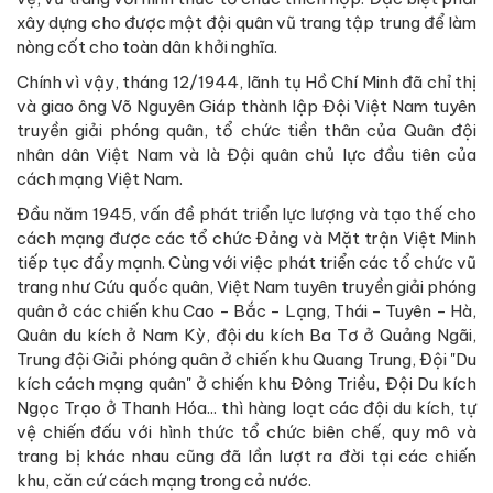
xây dựng cho được một đội quân vũ trang tập trung để làm
nòng cốt cho toàn dân khởi nghĩa.
Chính vì vậy, tháng 12/1944, lãnh tụ Hồ Chí Minh đã chỉ thị
và giao ông Võ Nguyên Giáp thành lập Đội Việt Nam tuyên
truyền giải phóng quân, tổ chức tiền thân của Quân đội
nhân dân Việt Nam và là Đội quân chủ lực đầu tiên của
cách mạng Việt Nam.
Đầu năm 1945, vấn đề phát triển lực lượng và tạo thế cho
cách mạng được các tổ chức Đảng và Mặt trận Việt Minh
tiếp tục đẩy mạnh. Cùng với việc phát triển các tổ chức vũ
trang như Cứu quốc quân, Việt Nam tuyên truyền giải phóng
quân ở các chiến khu Cao - Bắc - Lạng, Thái - Tuyên - Hà,
Quân du kích ở Nam Kỳ, đội du kích Ba Tơ ở Quảng Ngãi,
Trung đội Giải phóng quân ở chiến khu Quang Trung, Đội "Du
kích cách mạng quân" ở chiến khu Đông Triều, Đội Du kích
Ngọc Trạo ở Thanh Hóa... thì hàng loạt các đội du kích, tự
vệ chiến đấu với hình thức tổ chức biên chế, quy mô và
trang bị khác nhau cũng đã lần lượt ra đời tại các chiến
khu, căn cứ cách mạng trong cả nước.