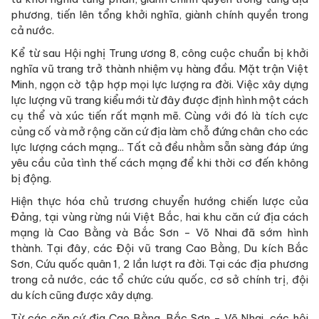
phương, tiến lên tổng khởi nghĩa, giành chính quyền trong
cả nước.
Kể từ sau Hội nghị Trung ương 8, công cuộc chuẩn bị khởi
nghĩa vũ trang trở thành nhiệm vụ hàng đầu. Mặt trận Việt
Minh, ngọn cờ tập hợp mọi lực lượng ra đời. Việc xây dựng
lực lượng vũ trang kiểu mới từ đây được định hình một cách
cụ thể và xúc tiến rất mạnh mẽ. Cùng với đó là tích cực
củng cố và mở rộng căn cứ địa làm chỗ đứng chân cho các
lực lượng cách mạng... Tất cả đều nhằm sẵn sàng đáp ứng
yêu cầu của tình thế cách mạng để khi thời cơ đến không
bị động.
Hiện thực hóa chủ trương chuyển hướng chiến lược của
Đảng, tại vùng rừng núi Việt Bắc, hai khu căn cứ địa cách
mạng là Cao Bằng và Bắc Sơn - Võ Nhai đã sớm hình
thành. Tại đây, các Đội vũ trang Cao Bằng, Du kích Bắc
Sơn, Cứu quốc quân 1, 2 lần lượt ra đời. Tại các địa phương
trong cả nước, các tổ chức cứu quốc, cơ sở chính trị, đội
du kích cũng được xây dựng.
Từ các căn cứ địa Cao Bằng, Bắc Sơn - Võ Nhai, các hội