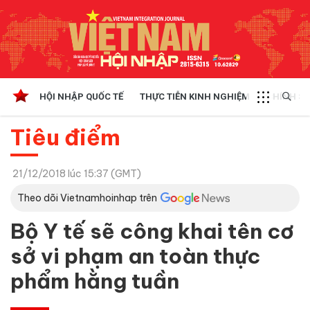
HỘI NHẬP QUỐC TẾ
THỰC TIỄN KINH NGHIỆM
CHÍNH SÁ
Tiêu điểm
21/12/2018 lúc 15:37 (GMT)
Theo dõi Vietnamhoinhap trên
Bộ Y tế sẽ công khai tên cơ
sở vi phạm an toàn thực
phẩm hằng tuần