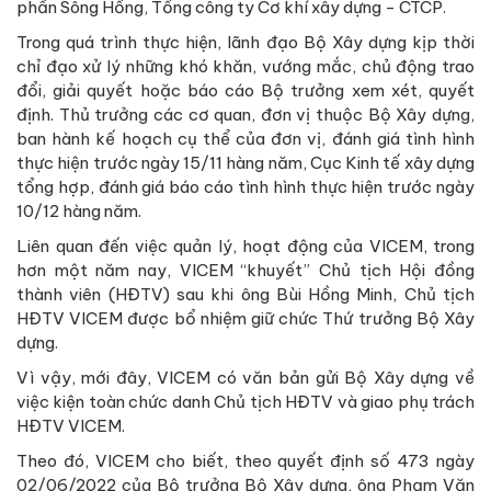
phần Sông Hồng, Tổng công ty Cơ khí xây dựng - CTCP.
Trong quá trình thực hiện, lãnh đạo Bộ Xây dựng kịp thời
chỉ đạo xử lý những khó khăn, vướng mắc, chủ động trao
đổi, giải quyết hoặc báo cáo Bộ trưởng xem xét, quyết
định. Thủ trưởng các cơ quan, đơn vị thuộc Bộ Xây dựng,
ban hành kế hoạch cụ thể của đơn vị, đánh giá tình hình
thực hiện trước ngày 15/11 hàng năm, Cục Kinh tế xây dựng
tổng hợp, đánh giá báo cáo tình hình thực hiện trước ngày
10/12 hàng năm.
Liên quan đến việc quản lý, hoạt động của VICEM, trong
hơn một năm nay, VICEM “khuyết” Chủ tịch Hội đồng
thành viên (HĐTV) sau khi ông Bùi Hồng Minh, Chủ tịch
HĐTV VICEM được bổ nhiệm giữ chức Thứ trưởng Bộ Xây
dựng.
Vì vậy, mới đây, VICEM có văn bản gửi Bộ Xây dựng về
việc kiện toàn chức danh Chủ tịch HĐTV và giao phụ trách
HĐTV VICEM.
Theo đó, VICEM cho biết, theo quyết định số 473 ngày
02/06/2022 của Bộ trưởng Bộ Xây dựng, ông Phạm Văn