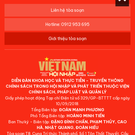
Liên hệ tòa soạn
Hotline: 0912 953 695
Giới thiệu tòa soạn
DIỄN ĐÀN KHOA HỌC VÀ THỰC TIỄN - TRUYỀN THÔNG
CHÍNH SÁCH TRONG HỘI NHẬP VÀ PHÁT TRIỂN THUỘC VIỆN
CHÍNH SÁCH, PHÁP LUẬT VÀ QUẢN LÝ
Giấy phép hoạt động Tạp chí Điện tử số 329/GP-BTTTT cấp ngày
10/09/2018.
Tổng Biên tập:
ĐOÀN MẠNH PHƯƠNG
Phó Tổng Biên tập:
HOÀNG MINH TIẾN
Ban Thư ký - Biên tập:
ĐẶNG ĐÌNH CHẤN, PHẠM THỦY, CAO
HÀ, NHẬT QUANG, ĐOÀN HIẾU
Tòa soạn:T8, Cung Trí thức Thành phố, Số 1 Tôn Thất Thuyết, Cầu