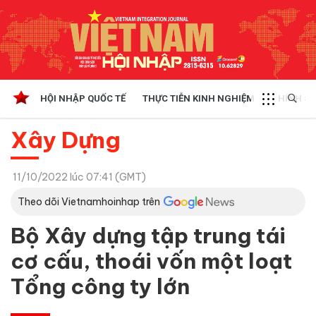
HỘI NHẬP QUỐC TẾ
THỰC TIỄN KINH NGHIỆM
CHÍNH SÁ
Xây Dựng
11/10/2022 lúc 07:41 (GMT)
Theo dõi Vietnamhoinhap trên
Bộ Xây dựng tập trung tái
cơ cấu, thoái vốn một loạt
Tổng công ty lớn