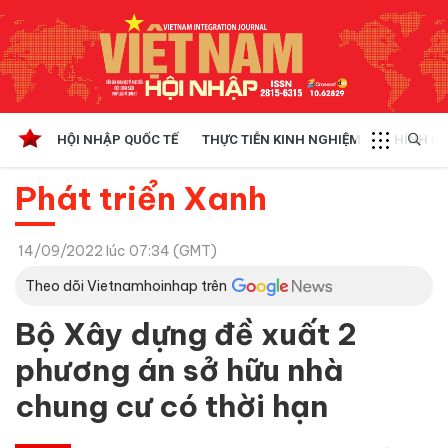
HỘI NHẬP QUỐC TẾ
THỰC TIỄN KINH NGHIỆM
CHÍNH SÁ
Phát triển Xanh
14/09/2022 lúc 07:34 (GMT)
Theo dõi Vietnamhoinhap trên
Bộ Xây dựng đề xuất 2
phương án sở hữu nhà
chung cư có thời hạn