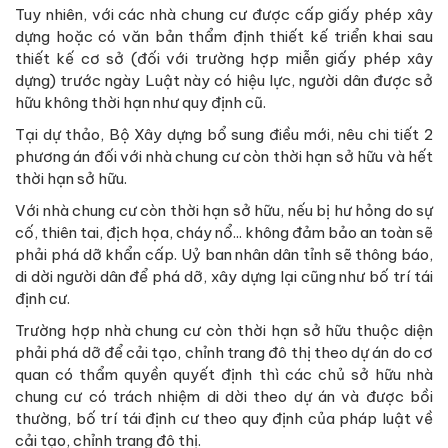
Tuy nhiên, với các nhà chung cư được cấp giấy phép xây
dựng hoặc có văn bản thẩm định thiết kế triển khai sau
thiết kế cơ sở (đối với trường hợp miễn giấy phép xây
dựng) trước ngày Luật này có hiệu lực, người dân được sở
hữu không thời hạn như quy định cũ.
Tại dự thảo, Bộ Xây dựng bổ sung điều mới, nêu chi tiết 2
phương án đối với nhà chung cư còn thời hạn sở hữu và hết
thời hạn sở hữu.
Với nhà chung cư còn thời hạn sở hữu, nếu bị hư hỏng do sự
cố, thiên tai, địch họa, cháy nổ... không đảm bảo an toàn sẽ
phải phá dỡ khẩn cấp. Uỷ ban nhân dân tỉnh sẽ thông báo,
di dời người dân để phá dỡ, xây dựng lại cũng như bố trí tái
định cư.
Trường hợp nhà chung cư còn thời hạn sở hữu thuộc diện
phải phá dỡ để cải tạo, chỉnh trang đô thị theo dự án do cơ
quan có thẩm quyền quyết định thì các chủ sở hữu nhà
chung cư có trách nhiệm di dời theo dự án và được bồi
thường, bố trí tái định cư theo quy định của pháp luật về
cải tạo, chỉnh trang đô thị.