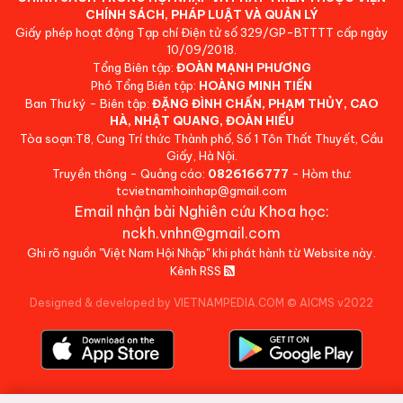
CHÍNH SÁCH, PHÁP LUẬT VÀ QUẢN LÝ
Giấy phép hoạt động Tạp chí Điện tử số 329/GP-BTTTT cấp ngày
10/09/2018.
Tổng Biên tập:
ĐOÀN MẠNH PHƯƠNG
Phó Tổng Biên tập:
HOÀNG MINH TIẾN
Ban Thư ký - Biên tập:
ĐẶNG ĐÌNH CHẤN, PHẠM THỦY, CAO
HÀ, NHẬT QUANG, ĐOÀN HIẾU
Tòa soạn:T8, Cung Trí thức Thành phố, Số 1 Tôn Thất Thuyết, Cầu
Giấy, Hà Nội.
Truyền thông - Quảng cáo:
0826166777
- Hòm thư:
tcvietnamhoinhap@gmail.com
Email nhận bài Nghiên cứu Khoa học:
nckh.vnhn@gmail.com
Ghi rõ nguồn "Việt Nam Hội Nhập" khi phát hành từ Website này.
Kênh RSS
Designed & developed by VIETNAMPEDIA.COM
©
AICMS v2022