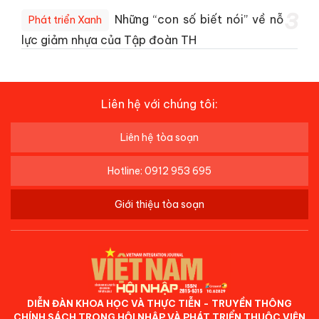
3
Những “con số biết nói” về nỗ
Phát triển Xanh
lực giảm nhựa của Tập đoàn TH
Liên hệ với chúng tôi:
Liên hệ tòa soạn
Hotline: 0912 953 695
Giới thiệu tòa soạn
DIỄN ĐÀN KHOA HỌC VÀ THỰC TIỄN - TRUYỀN THÔNG
CHÍNH SÁCH TRONG HỘI NHẬP VÀ PHÁT TRIỂN THUỘC VIỆN