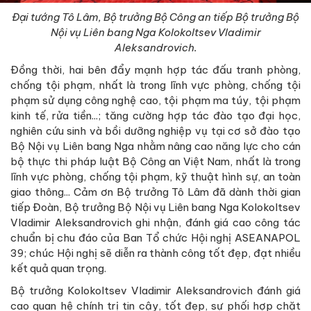
Đại tướng Tô Lâm, Bộ trưởng Bộ Công an tiếp Bộ trưởng Bộ
Nội vụ Liên bang Nga Kolokoltsev Vladimir
Aleksandrovich.
Đồng thời, hai bên đẩy mạnh hợp tác đấu tranh phòng,
chống tội phạm, nhất là trong lĩnh vực phòng, chống tội
phạm sử dụng công nghệ cao, tội phạm ma túy, tội phạm
kinh tế, rửa tiền...; tăng cường hợp tác đào tạo đại học,
nghiên cứu sinh và bồi dưỡng nghiệp vụ tại cơ sở đào tạo
Bộ Nội vụ Liên bang Nga nhằm nâng cao năng lực cho cán
bộ thực thi pháp luật Bộ Công an Việt Nam, nhất là trong
lĩnh vực phòng, chống tội phạm, kỹ thuật hình sự, an toàn
giao thông... Cảm ơn Bộ trưởng Tô Lâm đã dành thời gian
tiếp Đoàn, Bộ trưởng Bộ Nội vụ Liên bang Nga Kolokoltsev
Vladimir Aleksandrovich ghi nhận, đánh giá cao công tác
chuẩn bị chu đáo của Ban Tổ chức Hội nghị ASEANAPOL
39; chúc Hội nghị sẽ diễn ra thành công tốt đẹp, đạt nhiều
kết quả quan trọng.
Bộ trưởng Kolokoltsev Vladimir Aleksandrovich đánh giá
cao quan hệ chính trị tin cậy, tốt đẹp, sự phối hợp chặt