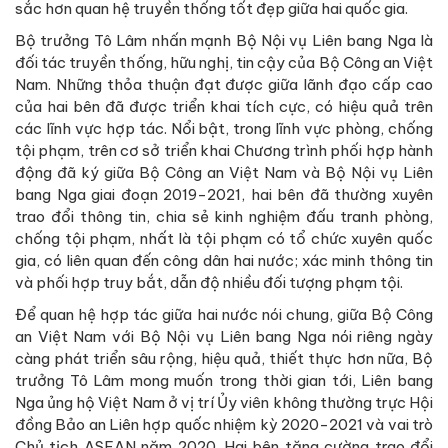
sắc hơn quan hệ truyền thống tốt đẹp giữa hai quốc gia.
Bộ trưởng Tô Lâm nhấn mạnh Bộ Nội vụ Liên bang Nga là
đối tác truyền thống, hữu nghị, tin cậy của Bộ Công an Việt
Nam. Những thỏa thuận đạt được giữa lãnh đạo cấp cao
của hai bên đã được triển khai tích cực, có hiệu quả trên
các lĩnh vực hợp tác. Nổi bật, trong lĩnh vực phòng, chống
tội phạm, trên cơ sở triển khai Chương trình phối hợp hành
động đã ký giữa Bộ Công an Việt Nam và Bộ Nội vụ Liên
bang Nga giai đoạn 2019-2021, hai bên đã thường xuyên
trao đổi thông tin, chia sẻ kinh nghiệm đấu tranh phòng,
chống tội phạm, nhất là tội phạm có tổ chức xuyên quốc
gia, có liên quan đến công dân hai nước; xác minh thông tin
và phối hợp truy bắt, dẫn độ nhiều đối tượng phạm tội.
Để quan hệ hợp tác giữa hai nước nói chung, giữa Bộ Công
an Việt Nam với Bộ Nội vụ Liên bang Nga nói riêng ngày
càng phát triển sâu rộng, hiệu quả, thiết thực hơn nữa, Bộ
trưởng Tô Lâm mong muốn trong thời gian tới, Liên bang
Nga ủng hộ Việt Nam ở vị trí Ủy viên không thường trực Hội
đồng Bảo an Liên hợp quốc nhiệm kỳ 2020-2021 và vai trò
Chủ tịch ASEAN năm 2020. Hai bên tăng cường trao đổi