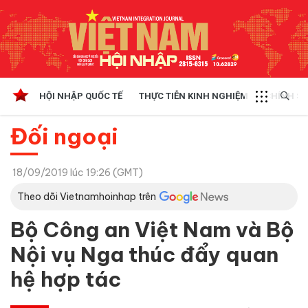
HỘI NHẬP QUỐC TẾ
THỰC TIỄN KINH NGHIỆM
CHÍNH SÁ
Đối ngoại
18/09/2019 lúc 19:26 (GMT)
Theo dõi Vietnamhoinhap trên
Bộ Công an Việt Nam và Bộ
Nội vụ Nga thúc đẩy quan
hệ hợp tác