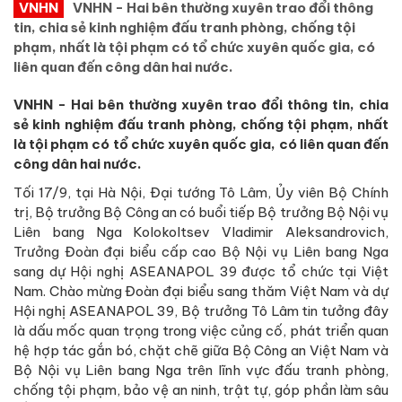
VNHN
VNHN - Hai bên thường xuyên trao đổi thông
tin, chia sẻ kinh nghiệm đấu tranh phòng, chống tội
phạm, nhất là tội phạm có tổ chức xuyên quốc gia, có
liên quan đến công dân hai nước.
VNHN - Hai bên thường xuyên trao đổi thông tin, chia
sẻ kinh nghiệm đấu tranh phòng, chống tội phạm, nhất
là tội phạm có tổ chức xuyên quốc gia, có liên quan đến
công dân hai nước.
Tối 17/9, tại Hà Nội, Đại tướng Tô Lâm, Ủy viên Bộ Chính
trị, Bộ trưởng Bộ Công an có buổi tiếp Bộ trưởng Bộ Nội vụ
Liên bang Nga Kolokoltsev Vladimir Aleksandrovich,
Trưởng Đoàn đại biểu cấp cao Bộ Nội vụ Liên bang Nga
sang dự Hội nghị ASEANAPOL 39 được tổ chức tại Việt
Nam. Chào mừng Đoàn đại biểu sang thăm Việt Nam và dự
Hội nghị ASEANAPOL 39, Bộ trưởng Tô Lâm tin tưởng đây
là dấu mốc quan trọng trong việc củng cố, phát triển quan
hệ hợp tác gắn bó, chặt chẽ giữa Bộ Công an Việt Nam và
Bộ Nội vụ Liên bang Nga trên lĩnh vực đấu tranh phòng,
chống tội phạm, bảo vệ an ninh, trật tự, góp phần làm sâu