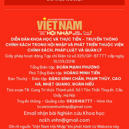
DIỄN ĐÀN KHOA HỌC VÀ THỰC TIỄN - TRUYỀN THÔNG
CHÍNH SÁCH TRONG HỘI NHẬP VÀ PHÁT TRIỂN THUỘC VIỆN
CHÍNH SÁCH, PHÁP LUẬT VÀ QUẢN LÝ
Giấy phép hoạt động Tạp chí Điện tử số 329/GP-BTTTT cấp ngày
10/09/2018.
Tổng Biên tập:
ĐOÀN MẠNH PHƯƠNG
Phó Tổng Biên tập:
HOÀNG MINH TIẾN
Ban Thư ký - Biên tập:
ĐẶNG ĐÌNH CHẤN, PHẠM THỦY, CAO
HÀ, NHẬT QUANG, ĐOÀN HIẾU
Tòa soạn:T8, Cung Trí thức Thành phố, Số 1 Tôn Thất Thuyết, Cầu
Giấy, Hà Nội.
Truyền thông - Quảng cáo:
0826166777
- Hòm thư:
tcvietnamhoinhap@gmail.com
Email nhận bài Nghiên cứu Khoa học:
nckh.vnhn@gmail.com
Ghi rõ nguồn "Việt Nam Hội Nhập" khi phát hành từ Website này.