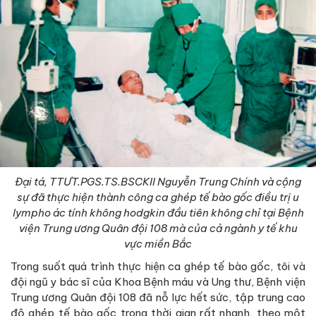
Đại tá, TTƯT.PGS.TS.B
S
CKII Nguyễn Trung Chính và cộng
sự đã thực hiện thành công ca ghép tế bào gốc điều trị u
lympho ác tính không hodgkin đầu tiên không chỉ tại Bệnh
viện Trung ương Quân đội 108 mà của cả ngành y tế khu
vực miền Bắc
Trong suốt quá trình thực hiện ca ghép tế bào gốc, tôi và
đội ngũ y bác sĩ của Khoa Bệnh máu và Ung thư, Bệnh viện
Trung ương Quân đội 108 đã nỗ lực hết sức, tập trung cao
độ ghép tế bào gốc trong thời gian rất nhanh, theo một