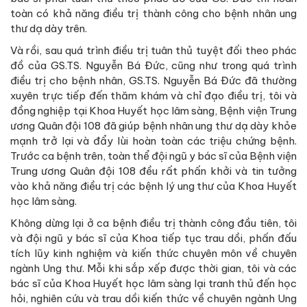
toàn có khả năng điều trị thành công cho bệnh nhân ung
thư dạ dày trên.
Và rồi, sau quá trình điều trị tuân thủ tuyệt đối theo phác
đồ của GS.TS. Nguyễn Bá Đức, cũng như trong quá trình
điều trị cho bệnh nhân, GS.TS. Nguyễn Bá Đức đã thường
xuyên trực tiếp đến thăm khám và chỉ đạo điều trị, tôi và
đồng nghiệp tại Khoa Huyết học lâm sàng, Bệnh viện Trung
ương Quân đội 108 đã giúp bệnh nhân ung thư dạ dày khỏe
mạnh trở lại và đẩy lùi hoàn toàn các triệu chứng bệnh.
Trước ca bệnh trên, toàn thể đội ngũ y bác sĩ của Bệnh viện
Trung ương Quân đội 108 đều rất phấn khởi và tin tưởng
vào khả năng điều trị các bệnh lý ung thư của Khoa Huyết
học lâm sàng.
Không dừng lại ở ca bệnh điều trị thành công đầu tiên, tôi
và đội ngũ y bác sĩ của Khoa tiếp tục trau dồi, phấn đấu
tích lũy kinh nghiệm và kiến thức chuyên môn về chuyên
ngành Ung thư. Mỗi khi sắp xếp được thời gian, tôi và các
bác sĩ của Khoa Huyết học lâm sàng lại tranh thủ đến học
hỏi, nghiên cứu và trau dồi kiến thức về chuyên ngành Ung