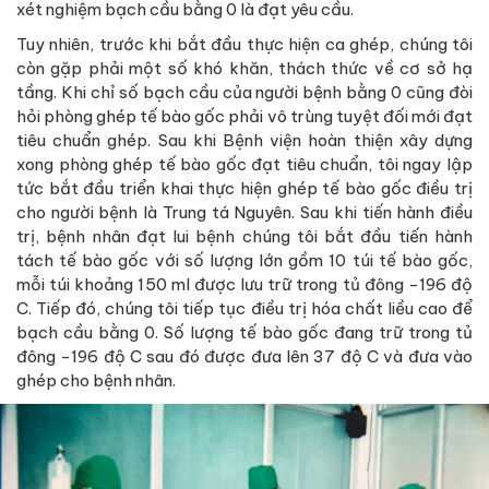
xét nghiệm bạch cầu bằng 0 là đạt yêu cầu.
Tuy nhiên, trước khi bắt đầu thực hiện ca ghép, chúng tôi
còn gặp phải một số khó khăn, thách thức về cơ sở hạ
tầng. Khi chỉ số bạch cầu của người bệnh bằng 0 cũng đòi
hỏi phòng ghép tế bào gốc phải vô trùng tuyệt đối mới đạt
tiêu chuẩn ghép. Sau khi Bệnh viện hoàn thiện xây dựng
xong phòng ghép tế bào gốc đạt tiêu chuẩn, tôi ngay lập
tức bắt đầu triển khai thực hiện ghép tế bào gốc điều trị
cho người bệnh là Trung tá Nguyên. Sau khi tiến hành điều
trị, bệnh nhân đạt lui bệnh chúng tôi bắt đầu tiến hành
tách tế bào gốc với số lượng lớn gồm 10 túi tế bào gốc,
mỗi túi khoảng 150 ml được lưu trữ trong tủ đông -196 độ
C. Tiếp đó, chúng tôi tiếp tục điều trị hóa chất liều cao để
bạch cầu bằng 0. Số lượng tế bào gốc đang trữ trong tủ
đông -196 độ C sau đó được đưa lên 37 độ C và đưa vào
ghép cho bệnh nhân.