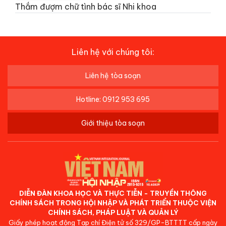
Thắm đượm chữ tình bác sĩ Nhi khoa
Liên hệ với chúng tôi:
Liên hệ tòa soạn
Hotline: 0912 953 695
Giới thiệu tòa soạn
DIỄN ĐÀN KHOA HỌC VÀ THỰC TIỄN - TRUYỀN THÔNG
CHÍNH SÁCH TRONG HỘI NHẬP VÀ PHÁT TRIỂN THUỘC VIỆN
CHÍNH SÁCH, PHÁP LUẬT VÀ QUẢN LÝ
Giấy phép hoạt động Tạp chí Điện tử số 329/GP-BTTTT cấp ngày