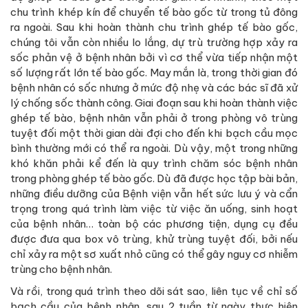
chu trình khép kín để chuyển tế bào gốc từ trong tủ đông
ra ngoài. Sau khi hoàn thành chu trình ghép tế bào gốc,
chúng tôi vẫn còn nhiều lo lắng, dự trù trường hợp xảy ra
sốc phản vệ ở bệnh nhân bởi vì cơ thể vừa tiếp nhận một
số lượng rất lớn tế bào gốc. May mắn là, trong thời gian đó
bệnh nhân có sốc nhưng ở mức độ nhẹ và các bác sĩ đã xử
lý chống sốc thành công. Giai đoạn sau khi hoàn thành việc
ghép tế bào, bệnh nhân vẫn phải ở trong phòng vô trùng
tuyệt đối một thời gian dài đợi cho đến khi bạch cầu mọc
bình thường mới có thể ra ngoài. Dù vậy, một trong những
khó khăn phải kể đến là quy trình chăm sóc bệnh nhân
trong phòng ghép tế bào gốc. Dù đã được học tập bài bản,
những điều dưỡng của Bệnh viện vẫn hết sức lưu ý và cẩn
trọng trong quá trình làm việc từ việc ăn uống, sinh hoạt
của bệnh nhân… toàn bộ các phương tiện, dụng cụ đều
được đưa qua box vô trùng, khử trùng tuyệt đối, bởi nếu
chỉ xảy ra một sơ xuất nhỏ cũng có thể gây nguy cơ nhiễm
trùng cho bệnh nhân.
Và rồi, trong quá trình theo dõi sát sao, liên tục về chỉ số
bạch cầu của bệnh nhân, sau 2 tuần từ ngày thực hiện