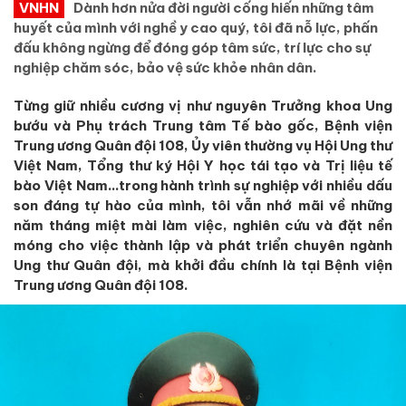
VNHN
Dành hơn nửa đời người cống hiến những tâm
huyết của mình với nghề y cao quý, tôi đã nỗ lực, phấn
đấu không ngừng để đóng góp tâm sức, trí lực cho sự
nghiệp chăm sóc, bảo vệ sức khỏe nhân dân.
Từng giữ nhiều cương vị như nguyên Trưởng khoa Ung
bướu và Phụ trách Trung tâm Tế bào gốc, Bệnh viện
Trung ương Quân đội 108, Ủy viên thường vụ Hội Ung thư
Việt Nam, Tổng thư ký Hội Y học tái tạo và Trị liệu tế
bào Việt Nam…trong hành trình sự nghiệp với nhiều dấu
son đáng tự hào của mình, tôi vẫn nhớ mãi về những
năm tháng miệt mài làm việc, nghiên cứu và đặt nền
móng cho việc thành lập và phát triển chuyên ngành
Ung thư Quân đội, mà khởi đầu chính là tại Bệnh viện
Trung ương Quân đội 108.