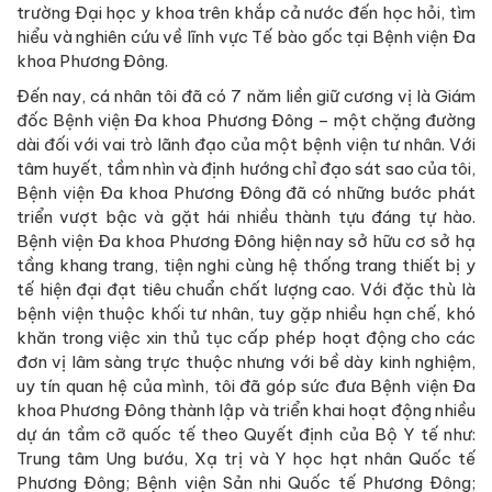
trường Đại học y khoa trên khắp cả nước đến học hỏi, tìm
hiểu và nghiên cứu về lĩnh vực Tế bào gốc tại Bệnh viện Đa
khoa Phương Đông.
Đến nay, cá nhân tôi đã có 7 năm liền giữ cương vị là Giám
đốc Bệnh viện Đa khoa Phương Đông – một chặng đường
dài đối với vai trò lãnh đạo của một bệnh viện tư nhân. Với
tâm huyết, tầm nhìn và định hướng chỉ đạo sát sao của tôi,
Bệnh viện Đa khoa Phương Đông đã có những bước phát
triển vượt bậc và gặt hái nhiều thành tựu đáng tự hào.
Bệnh viện Đa khoa Phương Đông hiện nay sở hữu cơ sở hạ
tầng khang trang, tiện nghi cùng hệ thống trang thiết bị y
tế hiện đại đạt tiêu chuẩn chất lượng cao. Với đặc thù là
bệnh viện thuộc khối tư nhân, tuy gặp nhiều hạn chế, khó
khăn trong việc xin thủ tục cấp phép hoạt động cho các
đơn vị lâm sàng trực thuộc nhưng với bề dày kinh nghiệm,
uy tín quan hệ của mình, tôi đã góp sức đưa Bệnh viện Đa
khoa Phương Đông thành lập và triển khai hoạt động nhiều
dự án tầm cỡ quốc tế theo Quyết định của Bộ Y tế như:
Trung tâm Ung bướu, Xạ trị và Y học hạt nhân Quốc tế
Phương Đông; Bệnh viện Sản nhi Quốc tế Phương Đông;