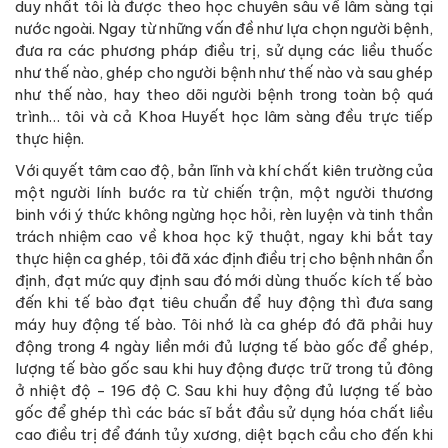
duy nhất tôi là được theo học chuyên sâu về lâm sàng tại
nước ngoài. Ngay từ những vấn đề như lựa chọn người bệnh,
đưa ra các phương pháp điều trị, sử dụng các liều thuốc
như thế nào, ghép cho người bệnh như thế nào và sau ghép
như thế nào, hay theo dõi người bệnh trong toàn bộ quá
trình… tôi và cả Khoa Huyết học lâm sàng đều trực tiếp
thực hiện.
Với quyết tâm cao độ, bản lĩnh và khí chất kiên trường của
một người lính bước ra từ chiến trận, một người thương
binh với ý thức không ngừng học hỏi, rèn luyện và tinh thần
trách nhiệm cao về khoa học kỹ thuật, ngay khi bắt tay
thực hiện ca ghép, tôi đã xác định điều trị cho bệnh nhân ổn
định, đạt mức quy định sau đó mới dùng thuốc kích tế bào
đến khi tế bào đạt tiêu chuẩn để huy động thì đưa sang
máy huy động tế bào. Tôi nhớ là ca ghép đó đã phải huy
động trong 4 ngày liền mới đủ lượng tế bào gốc để ghép,
lượng tế bào gốc sau khi huy động được trữ trong tủ đông
ở nhiệt độ - 196 độ C. Sau khi huy động đủ lượng tế bào
gốc để ghép thì các bác sĩ bắt đầu sử dụng hóa chất liều
cao điều trị để đánh tủy xương, diệt bạch cầu cho đến khi