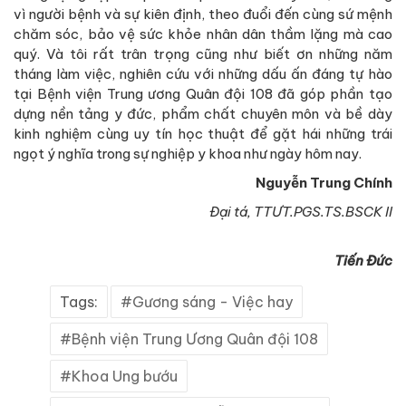
vì người bệnh và sự kiên định, theo đuổi đến cùng sứ mệnh
chăm sóc, bảo vệ sức khỏe nhân dân thầm lặng mà cao
quý. Và tôi rất trân trọng cũng như biết ơn những năm
tháng làm việc, nghiên cứu với những dấu ấn đáng tự hào
tại Bệnh viện Trung ương Quân đội 108 đã góp phần tạo
dựng nền tảng y đức, phẩm chất chuyên môn và bề dày
kinh nghiệm cùng uy tín học thuật để gặt hái những trái
ngọt ý nghĩa trong sự nghiệp y khoa như ngày hôm nay.
Nguyễn Trung Chính
Đại tá, TTƯT.PGS.TS.BSCK II
Tiến Đức
Tags:
Gương sáng - Việc hay
Bệnh viện Trung Ương Quân đội 108
Khoa Ung bướu