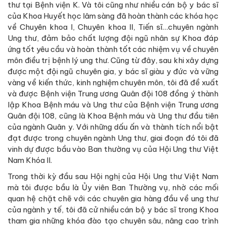
thư tại Bệnh viện K. Và tôi cũng như nhiều cán bộ y bác sĩ
của Khoa Huyết học lâm sàng đã hoàn thành các khóa học
về Chuyên khoa I, Chuyên khoa II, Tiến sĩ…chuyên ngành
Ung thư, đảm bảo chất lượng đội ngũ nhân sự Khoa đáp
ứng tốt yêu cầu và hoàn thành tốt các nhiệm vụ về chuyên
môn điều trị bệnh lý ung thư. Cũng từ đây, sau khi xây dựng
được một đội ngũ chuyên gia, y bác sĩ giàu y đức và vững
vàng về kiến thức, kinh nghiệm chuyên môn, tôi đã đề xuất
và được Bệnh viện Trung ương Quân đội 108 đồng ý thành
lập Khoa Bệnh máu và Ung thư của Bệnh viện Trung ương
Quân đội 108, cũng là Khoa Bệnh máu và Ung thư đầu tiên
của ngành Quân y. Với những dấu ấn và thành tích nổi bật
đạt được trong chuyên ngành Ung thư, giai đoạn đó tôi đã
vinh dự được bầu vào Ban thường vụ của Hội Ung thư Việt
Nam Khóa II.
Trong thời kỳ đầu sau Hội nghị của Hội Ung thư Việt Nam
mà tôi được bầu là Ủy viên Ban Thường vụ, nhờ các mối
quan hệ chặt chẽ với các chuyên gia hàng đầu về ung thư
của ngành y tế, tôi đã cử nhiều cán bộ y bác sĩ trong Khoa
tham gia những khóa đào tạo chuyên sâu, nâng cao trình