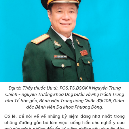
Đại tá, Thầy thuốc Ưu tú, PGS.TS.BSCK II Nguyễn Trung
Chính - nguyên Trưởng khoa Ung bướu
và Phụ trách Trung
tâm Tế bào gốc
, Bệnh viện Trung ương Quân đội 108, Giám
đốc Bệnh viện Đa khoa Phương Đông.
Có lẽ, để nói về về những kỷ niệm đáng nhớ nhất trong
chặng đường gắn bó làm việc, cống hiến cho nghề y cao
quý của mình, những dấu ấn kỷ niệm, những câu chuyện đặc