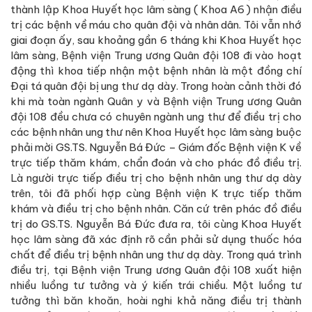
thành lập Khoa Huyết học lâm sàng ( Khoa A6 ) nhận điều
trị các bệnh về máu cho quân đội và nhân dân. Tôi vẫn nhớ
giai đoạn ấy, sau khoảng gần 6 tháng khi Khoa Huyết học
lâm sàng, Bệnh viện Trung ương Quân đội 108 đi vào hoạt
động thì khoa tiếp nhận một bệnh nhân là một đồng chí
Đại tá quân đội bị ung thư dạ dày. Trong hoàn cảnh thời đó
khi mà toàn ngành Quân y và Bệnh viện Trung ương Quân
đội 108 đều chưa có chuyên ngành ung thư để điều trị cho
các bệnh nhân ung thư nên Khoa Huyết học lâm sàng buộc
phải mời GS.TS. Nguyễn Bá Đức – Giám đốc Bệnh viện K về
trực tiếp thăm khám, chẩn đoán và cho phác đồ điều trị.
Là người trực tiếp điều trị cho bệnh nhân ung thư dạ dày
trên, tôi đã phối hợp cùng Bệnh viện K trực tiếp thăm
khám và điều trị cho bệnh nhân. Căn cứ trên phác đồ điều
trị do GS.TS. Nguyễn Bá Đức đưa ra, tôi cùng Khoa Huyết
học lâm sàng đã xác định rõ cần phải sử dụng thuốc hóa
chất để điều trị bệnh nhân ung thư dạ dày. Trong quá trình
điều trị, tại Bệnh viện Trung ương Quân đội 108 xuất hiện
nhiều luồng tư tưởng và ý kiến trái chiều. Một luồng tư
tưởng thì băn khoăn, hoài nghi khả năng điều trị thành