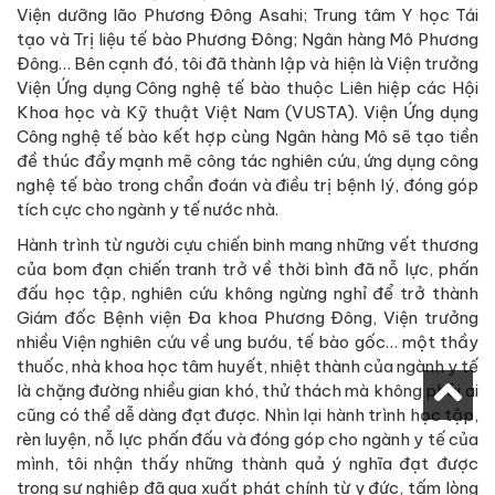
Viện dưỡng lão Phương Đông Asahi; Trung tâm Y học Tái
tạo và Trị liệu tế bào Phương Đông; Ngân hàng Mô Phương
Đông… Bên cạnh đó, tôi đã thành lập và hiện là Viện trưởng
Viện Ứng dụng Công nghệ tế bào thuộc Liên hiệp các Hội
Khoa học và Kỹ thuật Việt Nam (VUSTA). Viện Ứng dụng
Công nghệ tế bào kết hợp cùng Ngân hàng Mô sẽ tạo tiền
đề thúc đẩy mạnh mẽ công tác nghiên cứu, ứng dụng công
nghệ tế bào trong chẩn đoán và điều trị bệnh lý, đóng góp
tích cực cho ngành y tế nước nhà.
Hành trình từ người cựu chiến binh mang những vết thương
của bom đạn chiến tranh trở về thời bình đã nỗ lực, phấn
đấu học tập, nghiên cứu không ngừng nghỉ để trở thành
Giám đốc Bệnh viện Đa khoa Phương Đông, Viện trưởng
nhiều Viện nghiên cứu về ung bướu, tế bào gốc… một thầy
thuốc, nhà khoa học tâm huyết, nhiệt thành của ngành y tế
là chặng đường nhiều gian khó, thử thách mà không phải ai
cũng có thể dễ dàng đạt được. Nhìn lại hành trình học tập,
rèn luyện, nỗ lực phấn đấu và đóng góp cho ngành y tế của
mình, tôi nhận thấy những thành quả ý nghĩa đạt được
trong sự nghiệp đã qua xuất phát chính từ y đức, tấm lòng