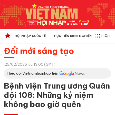
HỘI NHẬP QUỐC TẾ
THỰC TIỄN KINH NGHIỆM
CHÍNH SÁ
Đổi mới sáng tạo
25/02/2026 lúc 13:00 (GMT)
Theo dõi Vietnamhoinhap trên
Bệnh viện Trung ương Quân
đội 108: Những kỷ niệm
không bao giờ quên