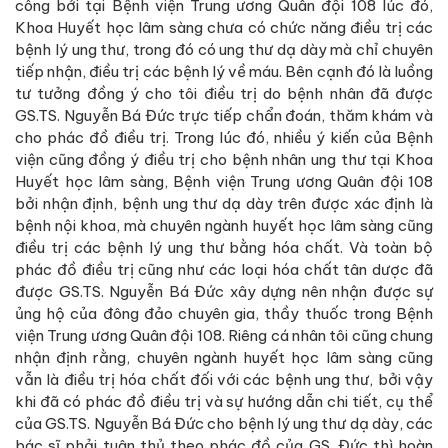
công bởi tại Bệnh viện Trung ương Quân đội 108 lúc đó,
Khoa Huyết học lâm sàng chưa có chức năng điều trị các
bệnh lý ung thư, trong đó có ung thư dạ dày mà chỉ chuyên
tiếp nhận, điều trị các bệnh lý về máu. Bên cạnh đó là luồng
tư tưởng đồng ý cho tôi điều trị do bệnh nhân đã được
GS.TS. Nguyễn Bá Đức trực tiếp chẩn đoán, thăm khám và
cho phác đồ điều trị. Trong lúc đó, nhiều ý kiến của Bệnh
viện cũng đồng ý điều trị cho bệnh nhân ung thư tại Khoa
Huyết học lâm sàng, Bệnh viện Trung ương Quân đội 108
bởi nhận định, bệnh ung thư dạ dày trên được xác định là
bệnh nội khoa, mà chuyên ngành huyết học lâm sàng cũng
điều trị các bệnh lý ung thư bằng hóa chất. Và toàn bộ
phác đồ điều trị cũng như các loại hóa chất tân dược đã
được GS.TS. Nguyễn Bá Đức xây dựng nên nhận được sự
ủng hộ của đông đảo chuyên gia, thầy thuốc trong Bệnh
viện Trung ương Quân đội 108. Riêng cá nhân tôi cũng chung
nhận định rằng, chuyên ngành huyết học lâm sàng cũng
vẫn là điều trị hóa chất đối với các bệnh ung thư, bởi vậy
khi đã có phác đồ điều trị và sự hướng dẫn chi tiết, cụ thể
của GS.TS. Nguyễn Bá Đức cho bệnh lý ung thư dạ dày, các
bác sĩ phải tuân thủ theo phác đồ của GS. Đức thì hoàn