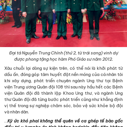
Đại tá Nguyễn Trung Chính (thứ 2, từ trái sang) vinh dự
được phong tặng học hàm Phó Giáo sư năm 2012.
Xâu chuỗi lại dòng sự kiện trên, có thể nói là khởi phát từ
dấu ấn, đóng góp tâm huyết đặt nền móng của cá nhân tôi
khi xây dựng, phát triển chuyên ngành Ung thư tại Bệnh
viện Trung ương Quân đội 108 thì sau này hầu hết các Bệnh
viện Quân đội đã thành lập Khoa Ung thư, và ngành Ung
thư Quân đội đã từng bước phát triển cũng như khẳng định
vị thế trong sự nghiệp chăm sóc, bảo vệ sức khỏe bộ đội
và nhân dân.
…
Ký ức khó phai không thể quên về ca ghép tế bào gốc