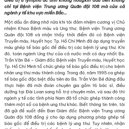
điều trị u lympho ác tính không hodgkin đầu tiên không
chỉ tại Bệnh viện Trung ương Quân đội 108 mà của cả
ngành y tế khu vực miền Bắc…
Một dấu ấn đáng nhớ nữa khi tôi đảm nhiệm cương vị Chủ
nhiệm Khoa Bệnh máu và Ung thư, Bệnh viện Trung ương
Quân đội 108 và nhận thấy thời điểm đó có Bệnh viện
Truyền máu, Huyết học Tp. Hồ Chí Minh đã áp dụng truyền
máu ghép tế bào gốc để điều trị các bệnh lý ung thư. Khi
đó, toàn ngành Ung thư của cả nước mới có duy nhất Bs.
Trần Văn Bé – Giám đốc Bệnh viện Truyền máu, Huyết học
Tp. Hồ Chí Minh tổ chức ghép tế bào gốc điều trị cho bệnh
nhân ung thư máu thành công. Trong đó, năm 1995 ca ghép
tế bào gốc đặc biệt đầu tiên do Bs. Trần Văn Bé đứng đầu
thực hiện đã mời đoàn chuyên gia gồm 16 bác sĩ, điều
dưỡng tại Đài Loan sang hỗ trợ chuyên môn, và sau đó thì
ngành y tế các tỉnh phía Nam đã tổ chức ghép thành công
thêm một số ca bệnh ung thư khác. Biết thông tin trên, tôi
đã gửi đề xuất đến Ban Giám đốc Bệnh viện Trung ương
Quân đội 108 đồng ý cho áp dụng phương pháp ghép tế
bào gốc để điều trị các bệnh lý ung thư. Tuy nhiên, nhận