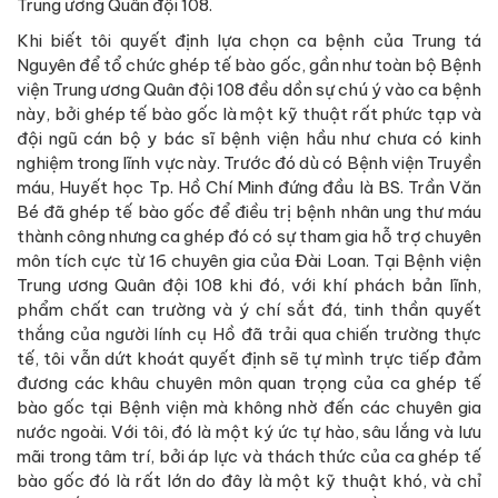
Trung ương Quân đội 108.
Khi biết tôi quyết định lựa chọn ca bệnh của Trung tá
Nguyên để tổ chức ghép tế bào gốc, gần như toàn bộ Bệnh
viện Trung ương Quân đội 108 đều dồn sự chú ý vào ca bệnh
này, bởi ghép tế bào gốc là một kỹ thuật rất phức tạp và
đội ngũ cán bộ y bác sĩ bệnh viện hầu như chưa có kinh
nghiệm trong lĩnh vực này. Trước đó dù có Bệnh viện Truyền
máu, Huyết học Tp. Hồ Chí Minh đứng đầu là BS. Trần Văn
Bé đã ghép tế bào gốc để điều trị bệnh nhân ung thư máu
thành công nhưng ca ghép đó có sự tham gia hỗ trợ chuyên
môn tích cực từ 16 chuyên gia của Đài Loan. Tại Bệnh viện
Trung ương Quân đội 108 khi đó, với khí phách bản lĩnh,
phẩm chất can trường và ý chí sắt đá, tinh thần quyết
thắng của người lính cụ Hồ đã trải qua chiến trường thực
tế, tôi vẫn dứt khoát quyết định sẽ tự mình trực tiếp đảm
đương các khâu chuyên môn quan trọng của ca ghép tế
bào gốc tại Bệnh viện mà không nhờ đến các chuyên gia
nước ngoài. Với tôi, đó là một ký ức tự hào, sâu lắng và lưu
mãi trong tâm trí, bởi áp lực và thách thức của ca ghép tế
bào gốc đó là rất lớn do đây là một kỹ thuật khó, và chỉ