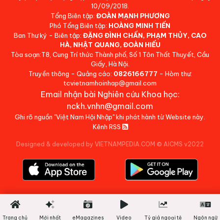
10/09/2018.
Tổng Biên tập:
ĐOÀN MẠNH PHƯƠNG
Phó Tổng Biên tập:
HOÀNG MINH TIẾN
Ban Thư ký - Biên tập:
ĐẶNG ĐÌNH CHẤN, PHẠM THỦY, CAO
HÀ, NHẬT QUANG, ĐOÀN HIẾU
Tòa soạn:T8, Cung Trí thức Thành phố, Số 1 Tôn Thất Thuyết, Cầu
Giấy, Hà Nội.
Truyền thông - Quảng cáo:
0826166777
- Hòm thư:
tcvietnamhoinhap@gmail.com
Email nhận bài Nghiên cứu Khoa học:
nckh.vnhn@gmail.com
Ghi rõ nguồn "Việt Nam Hội Nhập" khi phát hành từ Website này.
Kênh RSS
Designed & developed by VIETNAMPEDIA.COM
©
AICMS v2022
Trang chủ
Mới nhất
eMagazines
Video
Tỷ giá ngoại tệ
Ngôn ngữ