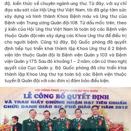
độ, kiến thức về chuyên ngành ung thư. Từ đây, với sự chỉ
đạo sâu sát của Hội Ung thư Việt Nam, tôi đã góp tâm sức
xây dựng và hình thành Khoa Bệnh máu và Ung thư của
Bệnh viện Trung ương Quân đội 108. Từ dấu mốc trên, theo
ý kiến của Hội Ung thư Việt Nam là toàn bộ các Bệnh viện
thuộc Quân đội nên xây dựng các Khoa Ung thư để điều trị
cho người bệnh. Cũng từ đây, Bộ Quốc phòng đã quyết
định tiếp tục triển khai thành lập Khoa Ung thư ở 2 Bệnh
viện lớn thuộc Quân đội là Bệnh viện Quân y 103 và Bệnh
viện Quân y 175. Sau đó khoảng 1 - 2 năm, căn cứ theo nghị
quyết của Cục Quân y, Bộ Quốc phòng đã cho triển khai
thành lập Khoa Ung thư tại toàn bộ các Bệnh viện thuộc
tuyến B Quân đội với các đơn vị đảm bảo điều kiện.