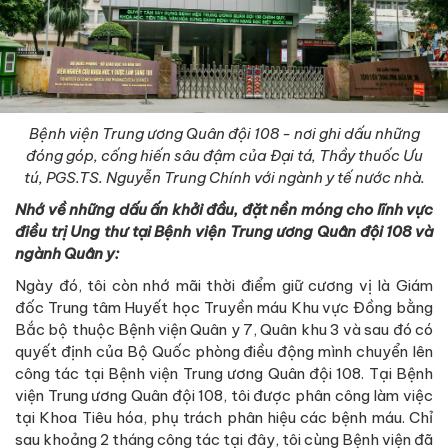
Bệnh viện Trung ương Quân đội 108 - nơi ghi dấu những
đóng góp, cống hiến sâu đậm của Đại tá, Thầy thuốc Ưu
tú, PGS.TS. Nguyễn Trung Chính với ngành y tế nước nhà.
Nhớ về n
hững dấu ấn khởi đầu, đặt nền móng cho lĩnh vực
điều trị Ung thư tại Bệnh viện Trung ương Quân đội 108 và
ngành Quân y:
Ngày đó, tôi còn nhớ mãi thời điểm giữ cương vị là Giám
đốc Trung tâm Huyết học Truyền máu Khu vực Đồng bằng
Bắc bộ thuộc Bệnh viện Quân y 7, Quân khu 3 và sau đó có
quyết định của Bộ Quốc phòng điều động mình chuyển lên
công tác tại Bệnh viện Trung ương Quân đội 108. Tại Bệnh
viện Trung ương Quân đội 108, tôi được phân công làm việc
tại Khoa Tiêu hóa, phụ trách phân hiệu các bệnh máu. Chỉ
sau khoảng 2 tháng công tác tại đây, tôi cùng Bệnh viện đã