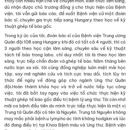
thấy còn nhiều hạn chế về chuyên môn, kiến thức lâm sàng,
dù nhận được chủ trương đồng ý cho thực hiện của Bệnh
viện, tôi vẫn gửi báo cáo, đề xuất Bệnh viện cử một đoàn
bác sĩ, chuyên gia trực tiếp sang Hungary theo học về kỹ
thuật ghép tế bào gốc.
Trong ký ức của tôi, đoàn bác sĩ của Bệnh viện Trung ương
Quân đội 108 sang Hungary khi đó có tất cả 4 người, thì có
3 người theo học cận lâm sàng, chuyên sâu về kỹ thuật
tách tế bào trong labo, chỉ duy nhất tôi là theo học lâm
sàng, trực tiếp chẩn đoán và ghép tế bào. Năm tháng bên
nước bạn xa xôi, tôi cùng đồng nghiệp luôn miệt mài học
tập, say mê nghiên cứu và tích cực trau dồi, tích lũy tri
thức để ngày về đóng góp cho ngành Ung thư Quân
đội.Hoàn thành khóa học và trở về nước tiếp tục công
việc, tôi đã bắt tay ngay vào việc tổ chức thực hiện kỹ
thuật ghép tế bào gốc điều trị bệnh lý ung thư. Tôi còn nhớ
mãi ca bệnh đầu tiên do mình trực tiếp thực hiện là một vị
Trung tá Quân đội có tên là Nguyên. Trung tá Nguyên không
may mắc phải bệnh u lympho ác tính không hodgkin và lúc
đó đang điều trị tại Khoa Bệnh máu và Ung thư, Bệnh viện