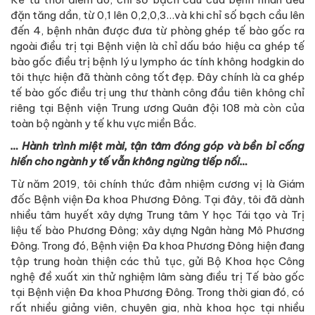
đặn tăng dần, từ 0,1 lên 0,2,0,3…và khi chỉ số bạch cầu lên
đến 4, bệnh nhân được đưa từ phòng ghép tế bào gốc ra
ngoài điều trị tại Bệnh viện là chỉ dấu báo hiệu ca ghép tế
bào gốc điều trị bệnh lý u lympho ác tính không hodgkin do
tôi thực hiện đã thành công tốt đẹp. Đây chính là ca ghép
tế bào gốc điều trị ung thư thành công đầu tiên không chỉ
riêng tại Bệnh viện Trung ương Quân đội 108 mà còn của
toàn bộ ngành y tế khu vực miền Bắc.
… Hành trình miệt mài, tận tâm đóng góp và bền bỉ cống
hiến cho ngành y tế vẫn không ngừng tiếp nối…
Từ năm 2019, tôi chính thức đảm nhiệm cương vị là Giám
đốc Bệnh viện Đa khoa Phương Đông. Tại đây, tôi đã dành
nhiều tâm huyết xây dựng Trung tâm Y học Tái tạo và Trị
liệu tế bào Phương Đông; xây dựng Ngân hàng Mô Phương
Đông. Trong đó, Bệnh viện Đa khoa Phương Đông hiện đang
tập trung hoàn thiện các thủ tục, gửi Bộ Khoa học Công
nghệ đề xuất xin thử nghiệm lâm sàng điều trị Tế bào gốc
tại Bệnh viện Đa khoa Phương Đông. Trong thời gian đó, có
rất nhiều giảng viên, chuyên gia, nhà khoa học tại nhiều