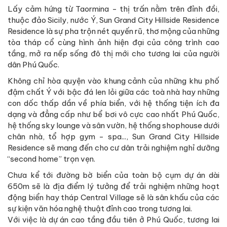
Lấy cảm hứng từ Taormina - thị trấn nằm trên đỉnh đồi,
thuộc đảo Sicily, nước Ý, Sun Grand City Hillside Residence
Residence là sự pha trộn nét quyến rũ, thơ mộng của những
tòa tháp cổ cùng hình ảnh hiện đại của công trình cao
tầng, mở ra nếp sống đô thị mới cho tương lai của người
dân Phú Quốc.
Không chỉ hòa quyện vào khung cảnh của những khu phố
đậm chất Ý với bậc đá len lỏi giữa các toà nhà hay những
con dốc thấp dần về phía biển, với hệ thống tiện ích đa
dạng và đẳng cấp như bể bơi vô cực cao nhất Phú Quốc,
hệ thống sky lounge và sân vườn, hệ thống shophouse dưới
chân nhà, tổ hợp gym - spa..., Sun Grand City Hillside
Residence sẽ mang đến cho cư dân trải nghiệm nghỉ dưỡng
“second home” trọn vẹn.
Chưa kể tới đường bờ biển của toàn bộ cụm dự án dài
650m sẽ là địa điểm lý tưởng để trải nghiệm những hoạt
động biển hay tháp Central Village sẽ là sân khấu của các
sự kiện văn hóa nghệ thuật đỉnh cao trong tương lai.
Với việc là dự án cao tầng đầu tiên ở Phú Quốc, tương lai