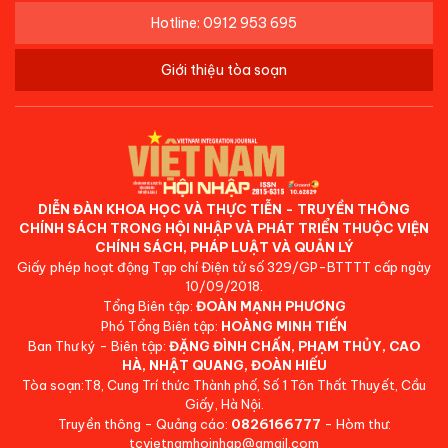
Hotline: 0912 953 695
Giới thiệu tòa soạn
DIỄN ĐÀN KHOA HỌC VÀ THỰC TIỄN - TRUYỀN THÔNG
CHÍNH SÁCH TRONG HỘI NHẬP VÀ PHÁT TRIỂN THUỘC VIỆN
CHÍNH SÁCH, PHÁP LUẬT VÀ QUẢN LÝ
Giấy phép hoạt động Tạp chí Điện tử số 329/GP-BTTTT cấp ngày
10/09/2018.
Tổng Biên tập:
ĐOÀN MẠNH PHƯƠNG
Phó Tổng Biên tập:
HOÀNG MINH TIẾN
Ban Thư ký - Biên tập:
ĐẶNG ĐÌNH CHẤN, PHẠM THỦY, CAO
HÀ, NHẬT QUANG, ĐOÀN HIẾU
Tòa soạn:T8, Cung Trí thức Thành phố, Số 1 Tôn Thất Thuyết, Cầu
Giấy, Hà Nội.
Truyền thông - Quảng cáo:
0826166777
- Hòm thư:
tcvietnamhoinhap@gmail.com