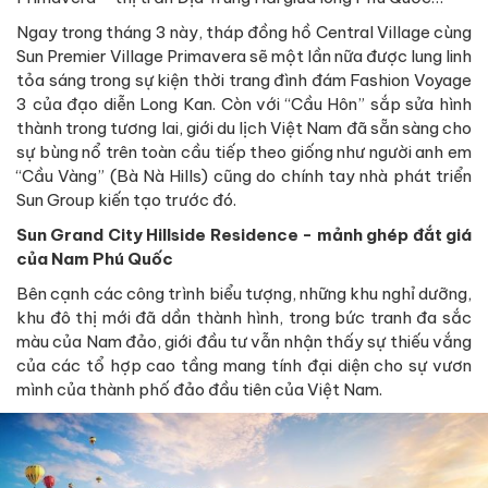
Ngay trong tháng 3 này, tháp đồng hồ Central Village cùng
Sun Premier Village Primavera sẽ một lần nữa được lung linh
tỏa sáng trong sự kiện thời trang đình đám Fashion Voyage
3 của đạo diễn Long Kan. Còn với “Cầu Hôn” sắp sửa hình
thành trong tương lai, giới du lịch Việt Nam đã sẵn sàng cho
sự bùng nổ trên toàn cầu tiếp theo giống như người anh em
“Cầu Vàng” (Bà Nà Hills) cũng do chính tay nhà phát triển
Sun Group kiến tạo trước đó.
Sun Grand City Hillside Residence - mảnh ghép đắt giá
của Nam Phú Quốc
Bên cạnh các công trình biểu tượng, những khu nghỉ dưỡng,
khu đô thị mới đã dần thành hình, trong bức tranh đa sắc
màu của Nam đảo, giới đầu tư vẫn nhận thấy sự thiếu vắng
của các tổ hợp cao tầng mang tính đại diện cho sự vươn
mình của thành phố đảo đầu tiên của Việt Nam.