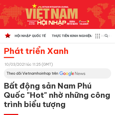
HỘI NHẬP QUỐC TẾ
THỰC TIỄN KINH NGHIỆM
CHÍNH SÁ
Phát triển Xanh
10/03/2021 lúc 11:25 (GMT)
Theo dõi Vietnamhoinhap trên
Bất động sản Nam Phú
Quốc "Hot" nhờ những công
trình biểu tượng