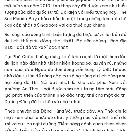
mở cửa vào năm 2010, tòa tháp này đã được xem như biểu
tượng của đảo quốc sư tử. Đối diện với biểu tượng này, The
Sail Marina Bay chắc chắn là một trong những khu căn hộ
cao cấp nhất ở Singapore với giá thuê cực khủng.
Rõ ràng, các công trình biểu tượng đã thực sự vẽ lại bản đồ
du lịch thế giới, đồng thời thiết lập nên những “lãnh địa
BĐS” đắt đỏ và xa xỉ bậc nhất.
Tại Phú Quốc, không dừng lại ở khía cạnh là một hòn đảo
du lịch hấp dẫn nhờ thiên nhiên hoang sơ, quyến rũ, những
năm qua, đảo Ngọc đã đón dòng vốn hàng tỷ USD từ các
nhà đầu tư lớn để nâng cấp cơ sở hạ tầng du lịch cũng như
hạ tầng đô thị. Nổi bật nhất là khu vực phía Nam với
phường An Thới - nơi được xem như trung tâm mới, động
lực phát triển của thành phố đảo thay thế cho một đô thị
Dương Đông đã lạc hậu và chật chội.
Theo chuyên gia Đặng Hùng Võ, trước đây, An Thới chỉ là
một xóm chài, chưa có chút ý tưởng nào về phát triển đô
thị và du lịch nghỉ dưỡng. Tiềm năng cảnh quan thiên nhiên
với núi, biển, trời của khu vực này cực lớn nhưng chưa được