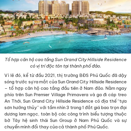
Tổ hợp căn hộ cao tầng Sun Grand City Hillside Residence
có vị trí độc tôn tại thành phố đảo.
Vì lẽ đó, kể từ đầu 2021, thị trường BĐS Phú Quốc đã dậy
sóng trước sự ra mắt của Sun Grand City Hillside Residence
– tổ hợp căn hộ cao tầng đầu tiên ở Nam đảo. Nằm ngay
phía trên Sun Premier Village Primavera và ga đi cáp treo
An Thới, Sun Grand City Hillside Residence có địa thế “tựa
sơn hướng thủy” với tầm nhìn 3 trong 1 đắt giá bao trọn đại
dương lam ngọc, toàn bộ các công trình biểu tượng thuộc
bờ Tây hệ sinh thái Sun Group ở Nam Phú Quốc và sự
chuyển mình đổi thay của cả thành phố Phú Quốc.