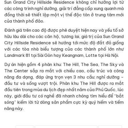
Sun Grand City Hillside Residence không chỉ hưởng lợi từ
các công trình nghỉ dưỡng, giải trí đẳng cấp xung quanh mà
đồng thời sẽ thiết lập một vị thế độc tôn ở trung tâm mới
của thành phố đảo.
Đánh giá trên cao độ được phê duyệt hiện nay và yếu tố sở
hữu lâu dài cho các căn hộ, tương lai, giá trị của Sun Grand
City Hillside Residence sẽ hướng tới mức độ đắt đỏ giống
với các tòa nhà biểu tượng của các thành phố lớn như
Landmark 81 tại Sài Gòn hay Keangnam, Lotte tại Hà Nội.
Dự án hiện gồm 4 phân khu: The Hill, The Sea, The Sky và
The Center sắp ra mắt với chiều cao, cấu trúc và công
năng đa dạng, đáp ứng trọn vẹn 3 nhu cầu: nghỉ dưỡng -
đầu tư và sống vượt trội. Phân khu The Hill được ra mắt
đầu tiên trong mùa du lịch đẹp nhất năm của Phú Quốc, lúc
này, giới đầu tư có nghề đã nhanh chóng tìm hiểu để “bắt
sóng” kiếm lời từ dòng sản phẩm cực kỳ quý hiếm và tiềm
năng này.