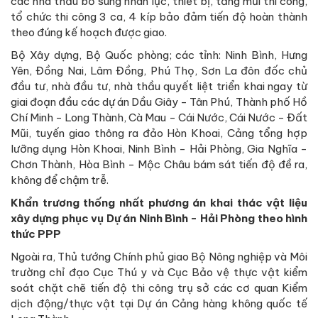
các nhà thầu bổ sung nhân lực, thiết bị, tăng mũi thi công,
tổ chức thi công 3 ca, 4 kíp bảo đảm tiến độ hoàn thành
theo đúng kế hoạch được giao.
Bộ Xây dựng, Bộ Quốc phòng; các tỉnh: Ninh Bình, Hưng
Yên, Đồng Nai, Lâm Đồng, Phú Thọ, Sơn La đôn đốc chủ
đầu tư, nhà đầu tư, nhà thầu quyết liệt triển khai ngay từ
giai đoạn đầu các dự án Dầu Giây - Tân Phú, Thành phố Hồ
Chí Minh - Long Thành, Cà Mau - Cái Nước, Cái Nước - Đất
Mũi, tuyến giao thông ra đảo Hòn Khoai, Cảng tổng hợp
lưỡng dụng Hòn Khoai, Ninh Bình - Hải Phòng, Gia Nghĩa -
Chơn Thành, Hòa Bình - Mộc Châu bám sát tiến độ đề ra,
không để chậm trễ.
Khẩn trương thống nhất phương án khai thác vật liệu
xây dựng phục vụ Dự án Ninh Bình - Hải Phòng theo hình
thức PPP
Ngoài ra, Thủ tướng Chính phủ giao Bộ Nông nghiệp và Môi
trường chỉ đạo Cục Thú y và Cục Bảo vệ thực vật kiểm
soát chặt chẽ tiến độ thi công trụ sở các cơ quan Kiểm
dịch động/thực vật tại Dự án Cảng hàng không quốc tế