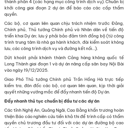
thành phần 4 (các hạng mục công trình dịch vụ). Chuẩn bị
khởi công giai đoạn 2 dự án để báo cáo các cấp thẩm
quyền.
Các bộ, cơ quan liên quan chịu trách nhiệm trước Đảng,
Chính phủ, Thủ tướng Chính phủ và Nhân dân về tiến độ
triển khai Dự án; lưu ý phải bảo đảm tính đồng bộ (từ công
trình trung tâm là nhà ga hành khách, đài kiểm soát không
lưu, các công trình dịch vụ và đường kết nối…).
Dứt khoát phải khánh thành Cảng hàng không quốc tế
Long Thành giai đoạn 1 và dự án nâng cấp sân bay Nội Bài
vào ngày 19/12/2025.
Giao Phó Thủ tướng Chính phủ Trần Hồng Hà trực tiếp
kiểm tra, đôn đốc các bộ, cơ quan liên quan, kịp thời giải
quyết những vướng mắc để đẩy nhanh tiến độ Dự án.
Đẩy nhanh thủ tục chuẩn bị đầu tư các dự án
Các tỉnh Nghệ An, Quảng Ngãi, Cao Bằng khẩn trương hoàn
thiện Báo cáo nghiên cứu tiền khả thi để trình cấp có thẩm
quyền chủ trương đầu tư đối với các dự án đường bộ cao