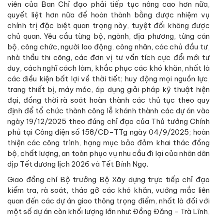
viên của Ban Chỉ đạo phải tiếp tục nâng cao hơn nữa,
quyết liệt hơn nữa để hoàn thành bằng được nhiệm vụ
chính trị đặc biệt quan trọng này, tuyệt đối không được
chủ quan. Yêu cầu từng bộ, ngành, địa phương, từng cán
bộ, công chức, người lao động, công nhân, các chủ đầu tư,
nhà thầu thi công, các đơn vị tư vấn tích cực đổi mới tư
duy, cách nghĩ cách làm, khắc phục các khó khăn, nhất là
các điều kiện bất lợi về thời tiết; huy động mọi nguồn lực,
trang thiết bị, máy móc, áp dụng giải pháp kỹ thuật hiện
đại, đồng thời rà soát hoàn thành các thủ tục theo quy
định để tổ chức thành công lễ khánh thành các dự án vào
ngày 19/12/2025 theo đúng chỉ đạo của Thủ tướng Chính
phủ tại Công điện số 158/CĐ-TTg ngày 04/9/2025; hoàn
thiện các công trình, hạng mục bảo đảm khai thác đồng
bộ, chất lượng, an toàn phục vụ nhu cầu đi lại của nhân dân
dịp Tết dương lịch 2026 và Tết Bính Ngọ.
Giao đồng chí Bộ trưởng Bộ Xây dựng trực tiếp chỉ đạo
kiểm tra, rà soát, tháo gỡ các khó khăn, vướng mắc liên
quan đến các dự án giao thông trọng điểm, nhất là đối với
một số dự án còn khối lượng lớn như: Đồng Đăng - Trà Lĩnh,