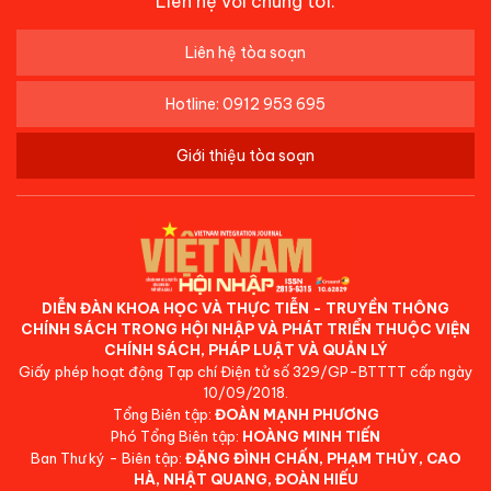
Liên hệ với chúng tôi:
Liên hệ tòa soạn
Hotline: 0912 953 695
Giới thiệu tòa soạn
DIỄN ĐÀN KHOA HỌC VÀ THỰC TIỄN - TRUYỀN THÔNG
CHÍNH SÁCH TRONG HỘI NHẬP VÀ PHÁT TRIỂN THUỘC VIỆN
CHÍNH SÁCH, PHÁP LUẬT VÀ QUẢN LÝ
Giấy phép hoạt động Tạp chí Điện tử số 329/GP-BTTTT cấp ngày
10/09/2018.
Tổng Biên tập:
ĐOÀN MẠNH PHƯƠNG
Phó Tổng Biên tập:
HOÀNG MINH TIẾN
Ban Thư ký - Biên tập:
ĐẶNG ĐÌNH CHẤN, PHẠM THỦY, CAO
HÀ, NHẬT QUANG, ĐOÀN HIẾU