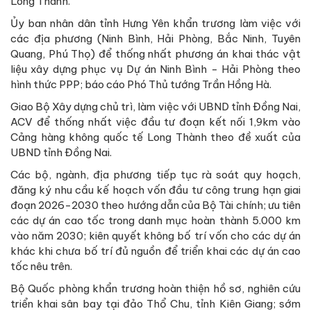
Long Thành.
Ủy ban nhân dân tỉnh Hưng Yên khẩn trương làm việc với
các địa phương (Ninh Bình, Hải Phòng, Bắc Ninh, Tuyên
Quang, Phú Thọ) để thống nhất phương án khai thác vật
liệu xây dựng phục vụ Dự án Ninh Bình - Hải Phòng theo
hình thức PPP; báo cáo Phó Thủ tướng Trần Hồng Hà.
Giao Bộ Xây dựng chủ trì, làm việc với UBND tỉnh Đồng Nai,
ACV để thống nhất việc đầu tư đoạn kết nối 1,9km vào
Cảng hàng không quốc tế Long Thành theo đề xuất của
UBND tỉnh Đồng Nai.
Các bộ, ngành, địa phương tiếp tục rà soát quy hoạch,
đăng ký nhu cầu kế hoạch vốn đầu tư công trung hạn giai
đoạn 2026-2030 theo hướng dẫn của Bộ Tài chính; ưu tiên
các dự án cao tốc trong danh mục hoàn thành 5.000 km
vào năm 2030; kiên quyết không bố trí vốn cho các dự án
khác khi chưa bố trí đủ nguồn để triển khai các dự án cao
tốc nêu trên.
Bộ Quốc phòng khẩn trương hoàn thiện hồ sơ, nghiên cứu
triển khai sân bay tại đảo Thổ Chu, tỉnh Kiên Giang; sớm