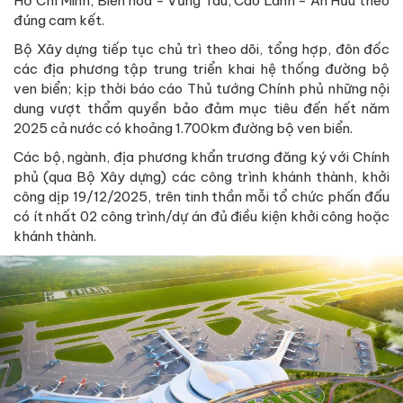
Hồ Chí Minh, Biên hoà - Vũng Tàu, Cao Lãnh - An Hữu theo
đúng cam kết.
Bộ Xây dựng tiếp tục chủ trì theo dõi, tổng hợp, đôn đốc
các địa phương tập trung triển khai hệ thống đường bộ
ven biển; kịp thời báo cáo Thủ tướng Chính phủ những nội
dung vượt thẩm quyền bảo đảm mục tiêu đến hết năm
2025 cả nước có khoảng 1.700km đường bộ ven biển.
Các bộ, ngành, địa phương khẩn trương đăng ký với Chính
phủ (qua Bộ Xây dựng) các công trình khánh thành, khởi
công dịp 19/12/2025, trên tinh thần mỗi tổ chức phấn đấu
có ít nhất 02 công trình/dự án đủ điều kiện khởi công hoặc
khánh thành.