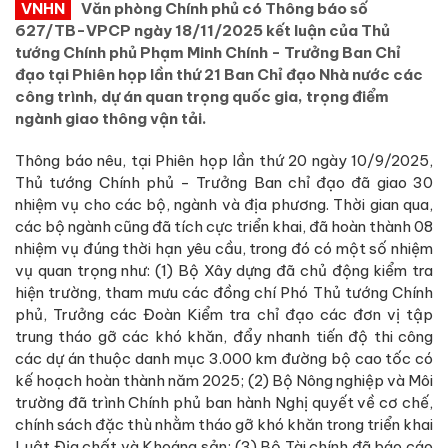
VNHN
Văn phòng Chính phủ có Thông báo số
627/TB-VPCP ngày 18/11/2025 kết luận của Thủ
tướng Chính phủ Phạm Minh Chính - Trưởng Ban Chỉ
đạo tại Phiên họp lần thứ 21 Ban Chỉ đạo Nhà nước các
công trình, dự án quan trọng quốc gia, trọng điểm
ngành giao thông vận tải.
Thông báo nêu, tại Phiên họp lần thứ 20 ngày 10/9/2025,
Thủ tướng Chính phủ - Trưởng Ban chỉ đạo đã giao 30
nhiệm vụ cho các bộ, ngành và địa phương. Thời gian qua,
các bộ ngành cũng đã tích cực triển khai, đã hoàn thành 08
nhiệm vụ đúng thời hạn yêu cầu, trong đó có một số nhiệm
vụ quan trọng như: (1) Bộ Xây dựng đã chủ động kiểm tra
hiện trường, tham mưu các đồng chí Phó Thủ tướng Chính
phủ, Trưởng các Đoàn Kiểm tra chỉ đạo các đơn vị tập
trung tháo gỡ các khó khăn, đẩy nhanh tiến độ thi công
các dự án thuộc danh mục 3.000 km đường bộ cao tốc có
kế hoạch hoàn thành năm 2025; (2) Bộ Nông nghiệp và Môi
trường đã trình Chính phủ ban hành Nghị quyết về cơ chế,
chính sách đặc thù nhằm tháo gỡ khó khăn trong triển khai
Luật Địa chất và Khoáng sản; (3) Bộ Tài chính đã báo cáo