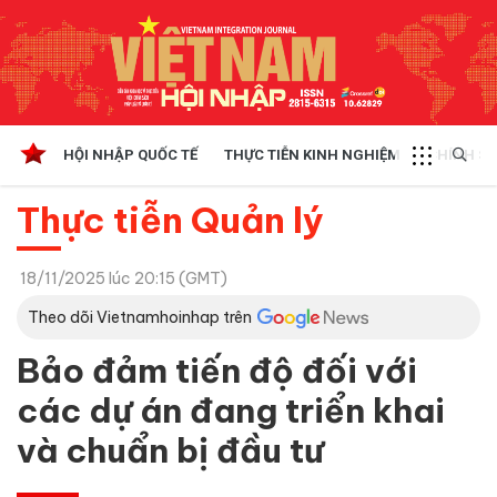
HỘI NHẬP QUỐC TẾ
THỰC TIỄN KINH NGHIỆM
CHÍNH SÁ
Thực tiễn Quản lý
18/11/2025 lúc 20:15 (GMT)
Theo dõi Vietnamhoinhap trên
Bảo đảm tiến độ đối với
các dự án đang triển khai
và chuẩn bị đầu tư