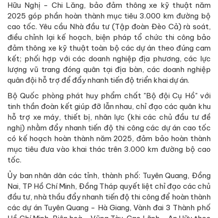
Hữu Nghị - Chi Lăng, bảo đảm thông xe kỹ thuật năm
2025 góp phần hoàn thành mục tiêu 3.000 km đường bộ
cao tốc. Yêu cầu Nhà đầu tư (Tập đoàn Đèo Cả) rà soát,
điều chỉnh lại kế hoạch, biện pháp tổ chức thi công bảo
đảm thông xe kỹ thuật toàn bộ các dự án theo đúng cam
kết; phối hợp với các doanh nghiệp địa phương, các lực
lượng vũ trang đóng quân tại địa bàn, các doanh nghiệp
quân đội hỗ trợ để đẩy nhanh tiến độ triển khai dự án.
Bộ Quốc phòng phát huy phẩm chất "Bộ đội Cụ Hồ" với
tinh thần đoàn kết giúp đỡ lẫn nhau, chỉ đạo các quân khu
hỗ trợ xe máy, thiết bị, nhân lực (khi các chủ đầu tư đề
nghị) nhằm đẩy nhanh tiến độ thi công các dự án cao tốc
có kế hoạch hoàn thành năm 2025, đảm bảo hoàn thành
mục tiêu đưa vào khai thác trên 3.000 km đường bộ cao
tốc.
Ủy ban nhân dân các tỉnh, thành phố: Tuyên Quang, Đồng
Nai, TP Hồ Chí Minh, Đồng Tháp quyết liệt chỉ đạo các chủ
đầu tư, nhà thầu đẩy nhanh tiến độ thi công để hoàn thành
các dự án Tuyên Quang - Hà Giang, Vành đai 3 Thành phố