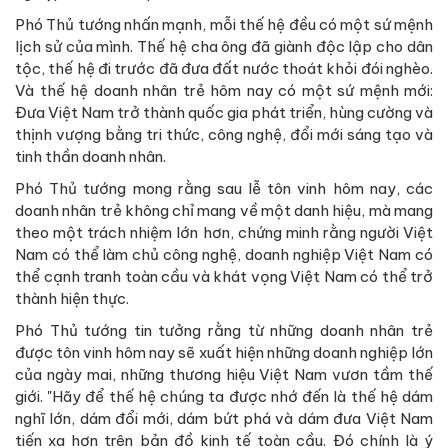
Phó Thủ tướng nhấn mạnh, mỗi thế hệ đều có một sứ mệnh
lịch sử của mình. Thế hệ cha ông đã giành độc lập cho dân
tộc, thế hệ đi trước đã đưa đất nước thoát khỏi đói nghèo.
Và thế hệ doanh nhân trẻ hôm nay có một sứ mệnh mới:
Đưa Việt Nam trở thành quốc gia phát triển, hùng cường và
thịnh vượng bằng tri thức, công nghệ, đổi mới sáng tạo và
tinh thần doanh nhân.
Phó Thủ tướng mong rằng sau lễ tôn vinh hôm nay, các
doanh nhân trẻ không chỉ mang về một danh hiệu, mà mang
theo một trách nhiệm lớn hơn, chứng minh rằng người Việt
Nam có thể làm chủ công nghệ, doanh nghiệp Việt Nam có
thể cạnh tranh toàn cầu và khát vọng Việt Nam có thể trở
thành hiện thực.
Phó Thủ tướng tin tưởng rằng từ những doanh nhân trẻ
được tôn vinh hôm nay sẽ xuất hiện những doanh nghiệp lớn
của ngày mai, những thương hiệu Việt Nam vươn tầm thế
giới. "Hãy để thế hệ chúng ta được nhớ đến là thế hệ dám
nghĩ lớn, dám đổi mới, dám bứt phá và dám đưa Việt Nam
tiến xa hơn trên bản đồ kinh tế toàn cầu. Đó chính là ý