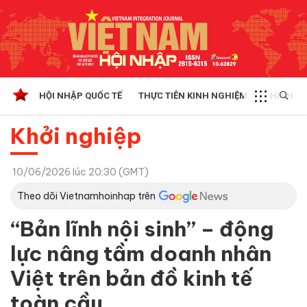
HỘI NHẬP QUỐC TẾ
THỰC TIỄN KINH NGHIỆM
CHÍNH SÁ
Khởi nghiệp
10/06/2026 lúc 20:30 (GMT)
Theo dõi Vietnamhoinhap trên
“Bản lĩnh nội sinh” – động
lực nâng tầm doanh nhân
Việt trên bản đồ kinh tế
toàn cầu