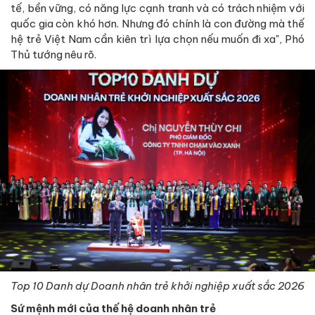
tế, bền vững, có năng lực cạnh tranh và có trách nhiệm với
quốc gia còn khó hơn. Nhưng đó chính là con đường mà thế
hệ trẻ Việt Nam cần kiên trì lựa chọn nếu muốn đi xa", Phó
Thủ tướng nêu rõ.
Top 10 Danh dự Doanh nhân trẻ khởi nghiệp xuất sắc 2026
Sứ mệnh mới của thế hệ doanh nhân trẻ