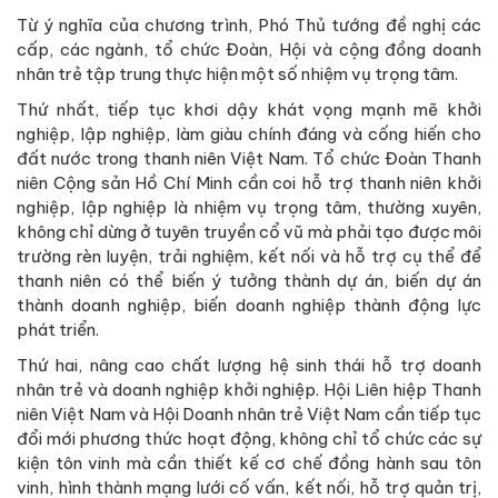
Từ ý nghĩa của chương trình, Phó Thủ tướng đề nghị các
cấp, các ngành, tổ chức Đoàn, Hội và cộng đồng doanh
nhân trẻ tập trung thực hiện một số nhiệm vụ trọng tâm.
Thứ nhất, tiếp tục khơi dậy khát vọng mạnh mẽ khởi
nghiệp, lập nghiệp, làm giàu chính đáng và cống hiến cho
đất nước trong thanh niên Việt Nam. Tổ chức Đoàn Thanh
niên Cộng sản Hồ Chí Minh cần coi hỗ trợ thanh niên khởi
nghiệp, lập nghiệp là nhiệm vụ trọng tâm, thường xuyên,
không chỉ dừng ở tuyên truyền cổ vũ mà phải tạo được môi
trường rèn luyện, trải nghiệm, kết nối và hỗ trợ cụ thể để
thanh niên có thể biến ý tưởng thành dự án, biến dự án
thành doanh nghiệp, biến doanh nghiệp thành động lực
phát triển.
Thứ hai, nâng cao chất lượng hệ sinh thái hỗ trợ doanh
nhân trẻ và doanh nghiệp khởi nghiệp. Hội Liên hiệp Thanh
niên Việt Nam và Hội Doanh nhân trẻ Việt Nam cần tiếp tục
đổi mới phương thức hoạt động, không chỉ tổ chức các sự
kiện tôn vinh mà cần thiết kế cơ chế đồng hành sau tôn
vinh, hình thành mạng lưới cố vấn, kết nối, hỗ trợ quản trị,