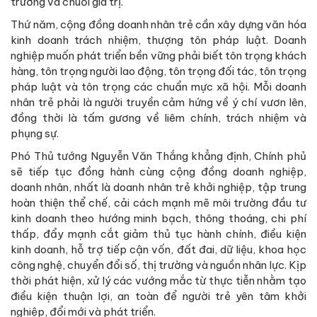
trường và chuỗi giá trị.
Thứ năm, cộng đồng doanh nhân trẻ cần xây dựng văn hóa
kinh doanh trách nhiệm, thượng tôn pháp luật. Doanh
nghiệp muốn phát triển bền vững phải biết tôn trọng khách
hàng, tôn trọng người lao động, tôn trọng đối tác, tôn trọng
pháp luật và tôn trọng các chuẩn mực xã hội. Mỗi doanh
nhân trẻ phải là người truyền cảm hứng về ý chí vươn lên,
đồng thời là tấm gương về liêm chính, trách nhiệm và
phụng sự.
Phó Thủ tướng Nguyễn Văn Thắng khẳng định, Chính phủ
sẽ tiếp tục đồng hành cùng cộng đồng doanh nghiệp,
doanh nhân, nhất là doanh nhân trẻ khởi nghiệp, tập trung
hoàn thiện thể chế, cải cách mạnh mẽ môi trường đầu tư
kinh doanh theo hướng minh bạch, thông thoáng, chi phí
thấp, đẩy mạnh cắt giảm thủ tục hành chính, điều kiện
kinh doanh, hỗ trợ tiếp cận vốn, đất đai, dữ liệu, khoa học
công nghệ, chuyển đổi số, thị trường và nguồn nhân lực. Kịp
thời phát hiện, xử lý các vướng mắc từ thực tiễn nhằm tạo
điều kiện thuận lợi, an toàn để người trẻ yên tâm khởi
nghiệp, đổi mới và phát triển.