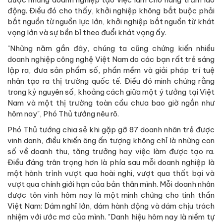
động. Điều đó cho thấy, khởi nghiệp không bắt buộc phải
bắt nguồn từ nguồn lực lớn, khởi nghiệp bắt nguồn từ khát
vọng lớn và sự bền bỉ theo đuổi khát vọng ấy.
"Những năm gần đây, chúng ta cũng chứng kiến nhiều
doanh nghiệp công nghệ Việt Nam do các bạn rất trẻ sáng
lập ra, đưa sản phẩm số, phần mềm và giải pháp trí tuệ
nhân tạo ra thị trường quốc tế. Điều đó minh chứng rằng
trong kỷ nguyên số, khoảng cách giữa một ý tưởng tại Việt
Nam và một thị trường toàn cầu chưa bao giờ ngắn như
hôm nay", Phó Thủ tướng nêu rõ.
Phó Thủ tướng chia sẻ khi gặp gỡ 87 doanh nhân trẻ được
vinh danh, điều khiến ông ấn tượng không chỉ là những con
số về doanh thu, tăng trưởng hay việc làm được tạo ra.
Điều đáng trân trọng hơn là phía sau mỗi doanh nghiệp là
một hành trình vượt qua hoài nghi, vượt qua thất bại và
vượt qua chính giới hạn của bản thân mình. Mỗi doanh nhân
được tôn vinh hôm nay là một minh chứng cho tinh thần
Việt Nam: Dám nghĩ lớn, dám hành động và dám chịu trách
nhiệm với ước mơ của mình. "Danh hiệu hôm nay là niềm tự