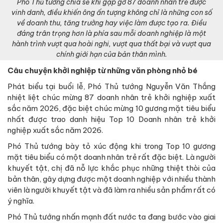
Phó Thủ tướng chia sẻ khi gặp gỡ 87 doanh nhân trẻ được
vinh danh, điều khiến ông ấn tượng không chỉ là những con số
về doanh thu, tăng trưởng hay việc làm được tạo ra. Điều
đáng trân trọng hơn là phía sau mỗi doanh nghiệp là một
hành trình vượt qua hoài nghi, vượt qua thất bại và vượt qua
chính giới hạn của bản thân mình.
Câu chuyện khởi nghiệp từ những văn phòng nhỏ bé
Phát biểu tại buổi lễ, Phó Thủ tướng Nguyễn Văn Thắng
nhiệt liệt chúc mừng 87 doanh nhân trẻ khởi nghiệp xuất
sắc năm 2026, đặc biệt chúc mừng 10 gương mặt tiêu biểu
nhất được trao danh hiệu Top 10 Doanh nhân trẻ khởi
nghiệp xuất sắc năm 2026.
Phó Thủ tướng bày tỏ xúc động khi trong Top 10 gương
mặt tiêu biểu có một doanh nhân trẻ rất đặc biệt. Là người
khuyết tật, chị đã nỗ lực khắc phục những thiệt thòi của
bản thân, gây dựng được một doanh nghiệp với nhiều thành
viên là người khuyết tật và đã làm ra nhiều sản phẩm rất có
ý nghĩa.
Phó Thủ tướng nhấn mạnh đất nước ta đang bước vào giai