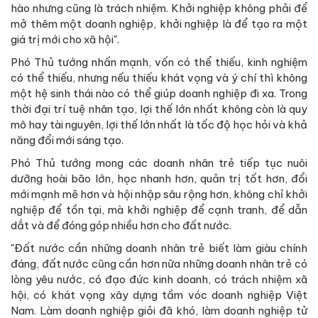
hào nhưng cũng là trách nhiệm. Khởi nghiệp không phải để
mở thêm một doanh nghiệp, khởi nghiệp là để tạo ra một
giá trị mới cho xã hội".
Phó Thủ tướng nhấn mạnh, vốn có thể thiếu, kinh nghiệm
có thể thiếu, nhưng nếu thiếu khát vọng và ý chí thì không
một hệ sinh thái nào có thể giúp doanh nghiệp đi xa. Trong
thời đại trí tuệ nhân tạo, lợi thế lớn nhất không còn là quy
mô hay tài nguyên, lợi thế lớn nhất là tốc độ học hỏi và khả
năng đổi mới sáng tạo.
Phó Thủ tướng mong các doanh nhân trẻ tiếp tục nuôi
dưỡng hoài bão lớn, học nhanh hơn, quản trị tốt hơn, đổi
mới mạnh mẽ hơn và hội nhập sâu rộng hơn, không chỉ khởi
nghiệp để tồn tại, mà khởi nghiệp để cạnh tranh, để dẫn
dắt và để đóng góp nhiều hơn cho đất nước.
"Đất nước cần những doanh nhân trẻ biết làm giàu chính
đáng, đất nước cũng cần hơn nữa những doanh nhân trẻ có
lòng yêu nước, có đạo đức kinh doanh, có trách nhiệm xã
hội, có khát vọng xây dựng tầm vóc doanh nghiệp Việt
Nam. Làm doanh nghiệp giỏi đã khó, làm doanh nghiệp tử