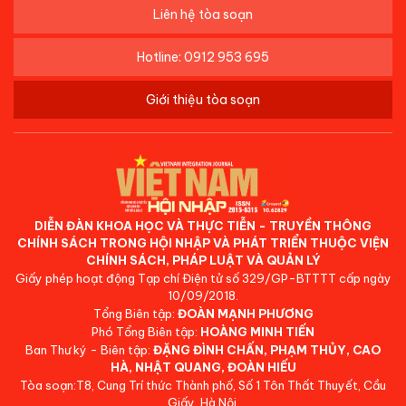
Liên hệ tòa soạn
Hotline: 0912 953 695
Giới thiệu tòa soạn
DIỄN ĐÀN KHOA HỌC VÀ THỰC TIỄN - TRUYỀN THÔNG
CHÍNH SÁCH TRONG HỘI NHẬP VÀ PHÁT TRIỂN THUỘC VIỆN
CHÍNH SÁCH, PHÁP LUẬT VÀ QUẢN LÝ
Giấy phép hoạt động Tạp chí Điện tử số 329/GP-BTTTT cấp ngày
10/09/2018.
Tổng Biên tập:
ĐOÀN MẠNH PHƯƠNG
Phó Tổng Biên tập:
HOÀNG MINH TIẾN
Ban Thư ký - Biên tập:
ĐẶNG ĐÌNH CHẤN, PHẠM THỦY, CAO
HÀ, NHẬT QUANG, ĐOÀN HIẾU
Tòa soạn:T8, Cung Trí thức Thành phố, Số 1 Tôn Thất Thuyết, Cầu
Giấy, Hà Nội.