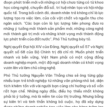
đoạn phát triển mới với những cơ hội chưa từng có từ khoa
học công nghệ, chuyển đổi số, trí tuệ nhân tạo và hội nhập
quốc tế. Trong bối cảnh đó, doanh nhân trẻ không chỉ là lực
lượng tạo ra việc làm, của cải vật chất và nguồn thu cho
ngân sách. "Các bạn còn là lực lượng tiên phong đưa ra
những ý tưởng mới thành sản phẩm mới, những công nghệ
mới thành giá trị mới và những khát vọng mới thành động
lực phát triển của đất nước", Phó Thủ tướng bày tỏ.
Nghị quyết Đại hội XIV của Đảng, Nghị quyết số 57 và Nghị
quyết số 68 của Bộ Chính trị đã chỉ rõ: Muốn phát triển
nhanh và bền vững, Việt Nam phải có một cộng đồng
doanh nghiệp mạnh, một đội ngũ doanh nhân có khát vọng
vươn lên và làm chủ công nghệ.
Phó Thủ tướng Nguyễn Văn Thắng chia sẻ ông từng gặp
nhiều bạn trẻ khởi nghiệp từ những văn phòng nhỏ bé, diện
tích khiêm tốn với vài người bạn cùng chí hướng và số vốn
rất hạn chế. Những ngày đầu, điều họ thiếu nhất không
phải là ý tưởng, mà là niềm tin của thị trường. Nhưng bằng
sự kiên trì và tinh thần không bỏ cuộc, họ đã xây dựng
được những doanh nghiệp tạo việc làm cho hàng trăm lao