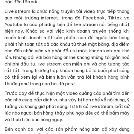
cần đến tận nơi.
Live stream là chức năng truyền tải video trực tiếp thông
qua môi trường internet, trong đó Facebook, Tiktok và
Youtube là các phương tiện để live stream nổi tiếng nhất
hiện nay. Khác so với việc kinh doanh truyền thống khi
muốn kinh doanh một sản phẩm nào đó người bán hàng
phải tính toán tất cả các khâu từ thuê mặt bằng, địa điểm
cho đến nhân viên và phải đầu tư một khoản kinh phí khá
lớn. Nhưng đối với bán hàng online không những tối giản hoá
chi phí đầu tư, live stream còn miễn phí và cho tương tác
rất tốt. Trong trường hợp khách hàng bỏ lỡ buổi phát sóng
có thể xem lại và bình luận vẫn trả lời khách hàng bình
thường như trong các bài đã post.
Trước đây để thực hiện một video quảng cáo phải tìm đến
các nhà cung cấp dịch vụ như vậy bị hạn chế về nội dung, ý
tưởng và khung giờ phát sóng. Từ khi có live stream, bất cứ
lúc nào người bán hàng thấy phù hợp đều có thể bấm máy
và thực hiện bán hàng ngay.
Bên cạnh đó, với các sản phẩm nông sản đã xây dựng