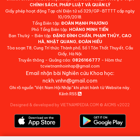
CHÍNH SÁCH, PHÁP LUẬT VÀ QUẢN LÝ
Giấy phép hoạt động Tạp chí Điện tử số 329/GP-BTTTT cấp ngày
10/09/2018.
Tổng Biên tập:
ĐOÀN MẠNH PHƯƠNG
Phó Tổng Biên tập:
HOÀNG MINH TIẾN
Ban Thư ký - Biên tập:
ĐẶNG ĐÌNH CHẤN, PHẠM THỦY, CAO
HÀ, NHẬT QUANG, ĐOÀN HIẾU
Tòa soạn:T8, Cung Trí thức Thành phố, Số 1 Tôn Thất Thuyết, Cầu
Giấy, Hà Nội.
Truyền thông - Quảng cáo:
0826166777
- Hòm thư:
tcvietnamhoinhap@gmail.com
Email nhận bài Nghiên cứu Khoa học:
nckh.vnhn@gmail.com
Ghi rõ nguồn "Việt Nam Hội Nhập" khi phát hành từ Website này.
Kênh RSS
Designed & developed by VIETNAMPEDIA.COM
©
AICMS v2022