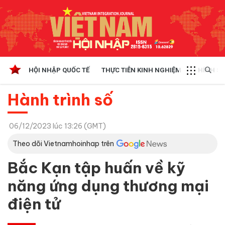
HỘI NHẬP QUỐC TẾ
THỰC TIỄN KINH NGHIỆM
CHÍNH SÁ
Hành trình số
06/12/2023 lúc 13:26 (GMT)
Theo dõi Vietnamhoinhap trên
Bắc Kạn tập huấn về kỹ
năng ứng dụng thương mại
điện tử