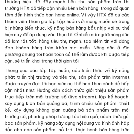
thương hiệu, để đẩy mạnh tiêu thụ sản phẩm trên thị
trường HTX đã tiếp cận nhiều kênh bán hàng, trong đó quan
tâm đến hình thức bán hàng online. Vì vậy HTX đã cử các
thành viên tham gia lớp tập huấn với mong muốn sẽ trang
bị những kiến thức, kỹ năng bán hàng bắt nhịp với xu thế
hiện nay để áp dụng vào thực tế. Ở nhiều nơi người nông dân
đã làm rất tốt, hàng tiêu thụ mạnh, tạo niềm tin với đông
đảo khách hàng trên khắp mọi miền. Nông dân ở địa
phương chúng tôi hoàn toàn có thể làm được khi được tiếp
cận, sẽ triển khai trong thời gian tới.
Thông qua các lớp tập huấn, các kiến thức về kỹ năng
phát triển thị trường và tiêu thụ sản phẩm trên internet
được truyền đạt tới học viên cụ thể hoá theo cách dễ tiếp
cận nhất như: Hướng dẫn cách thức giới thiệu sản phẩm
trực tiếp trên môi trường số (live stream), lập kế hoạch,
xây dựng kịch bản quảng bá, trình chiếu sản phẩm, thiết
kế, xây dựng không gian quảng bá sản phẩm trên môi
trường số, phương pháp tương tác hiệu quả, cách thức gói
bọc sản phẩm, kỹ năng xây dựng nội dung và hình ảnh hấp
dẫn cho các sản phẩm, hỗ trợ, thực hành bán hàng trên