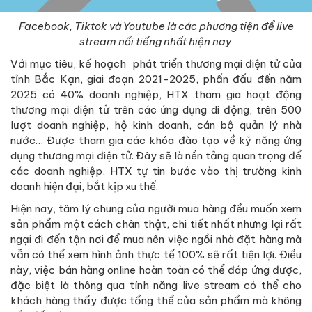
Facebook, Tiktok và Youtube là các phương tiện để live
stream nổi tiếng nhất hiện nay
Với mục tiêu, kế hoạch phát triển thương mại điện tử của
tỉnh Bắc Kạn, giai đoạn 2021-2025, phấn đấu đến năm
2025 có 40% doanh nghiệp, HTX tham gia hoạt động
thương mại điện tử trên các ứng dụng di động, trên 500
lượt doanh nghiệp, hộ kinh doanh, cán bộ quản lý nhà
nước… Được tham gia các khóa đào tạo về kỹ năng ứng
dụng thương mại điện tử. Đây sẽ là nền tảng quan trọng để
các doanh nghiệp, HTX tự tin bước vào thị trường kinh
doanh hiện đại, bắt kịp xu thế.
Hiện nay, tâm lý chung của người mua hàng đều muốn xem
sản phẩm một cách chân thật, chi tiết nhất nhưng lại rất
ngại đi đến tận nơi để mua nên việc ngồi nhà đặt hàng mà
vẫn có thể xem hình ảnh thực tế 100% sẽ rất tiện lợi. Điều
này, việc bán hàng online hoàn toàn có thể đáp ứng được,
đặc biệt là thông qua tính năng live stream có thể cho
khách hàng thấy được tổng thể của sản phẩm mà không