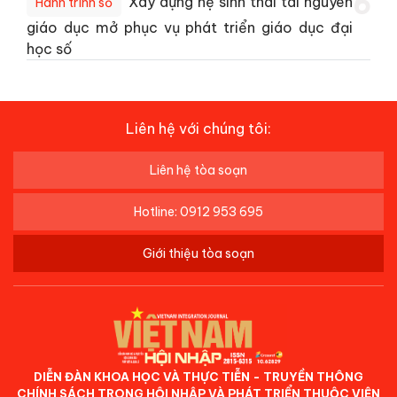
6
Xây dựng hệ sinh thái tài nguyên
Hành trình số
giáo dục mở phục vụ phát triển giáo dục đại
học số
Liên hệ với chúng tôi:
Liên hệ tòa soạn
Hotline: 0912 953 695
Giới thiệu tòa soạn
DIỄN ĐÀN KHOA HỌC VÀ THỰC TIỄN - TRUYỀN THÔNG
CHÍNH SÁCH TRONG HỘI NHẬP VÀ PHÁT TRIỂN THUỘC VIỆN