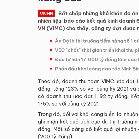
Bất chấp những khó khăn do ảnh
VNHN
nhiên liệu, báo cáo kết quả kinh doan
VN (VIMC) cho thấy, công ty đạt được n
Ấn Độ là thị trường tiềm năng số 1 
VEC "chốt" thời gian triển khai thu
Đầu tư hơn 17.000 tỷ đồng làm cao
Phấn đấu khởi công cao tốc Ninh 
Theo đó, doanh thu toàn VIMC ước đạt 11
đồng, tăng 123% so với cùng kỳ 2021 và
có doanh thu ước đạt 1.192 tỷ đồng. Kết
175% so với cùng kỳ 2021.
Trong đó, đối với khối cảng biển, lợi nhuậ
ghi nhận kết quả tích cực dù thị trường n
đồng. Một số cảng có kết quả lợi nhuận
(200 tỷ đồng)...