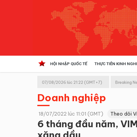
HỘI NHẬP QUỐC TẾ
THỰC TIỄN KINH NGH
HỘI NHẬP QUỐC TẾ
VĂN 
07/08/2026 lúc 21:22 (GMT+7)
Breaking N
Kinh tế hội nhập
Doanh nghiệp
Doanh nghiệp
NGHIÊN CỨU PHÁP LUẬT
THỰC
18/07/2022 lúc 11:01 (GMT)
Theo dõi V
6 tháng đầu năm, VIM
xăng dầu