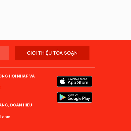
GIỚI THIỆU TÒA SOẠN
ONG HỘI NHẬP VÀ
.
ANG, ĐOÀN HIẾU
l.com