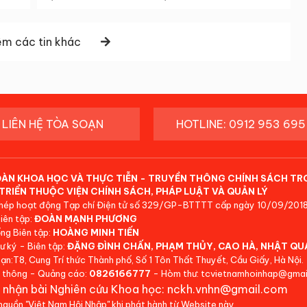
m các tin khác
LIÊN HỆ TÒA SOẠN
HOTLINE: 0912 953 695
ĐÀN KHOA HỌC VÀ THỰC TIỄN - TRUYỀN THÔNG CHÍNH SÁCH TR
TRIỂN THUỘC VIỆN CHÍNH SÁCH, PHÁP LUẬT VÀ QUẢN LÝ
hép hoạt động Tạp chí Điện tử số 329/GP-BTTTT cấp ngày 10/09/2018
iên tập:
ĐOÀN MẠNH PHƯƠNG
ng Biên tập:
HOÀNG MINH TIẾN
ư ký - Biên tập:
ĐẶNG ĐÌNH CHẤN, PHẠM THỦY, CAO HÀ, NHẬT QU
ạn:T8, Cung Trí thức Thành phố, Số 1 Tôn Thất Thuyết, Cầu Giấy, Hà Nội.
 thông - Quảng cáo:
0826166777
- Hòm thư: tcvietnamhoinhap@gmai
 nhận bài Nghiên cứu Khoa học: nckh.vnhn@gmail.com
 nguồn "Việt Nam Hội Nhập" khi phát hành từ Website này.