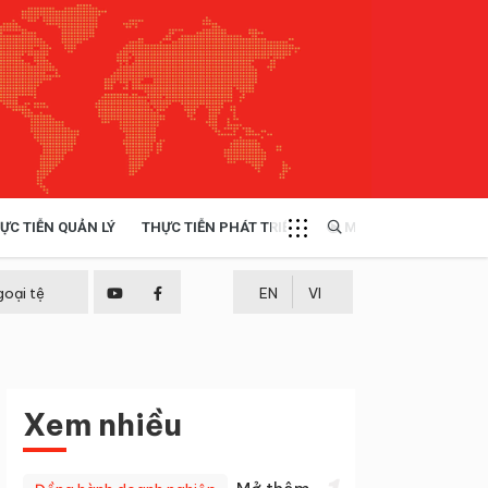
ỰC TIỄN QUẢN LÝ
THỰC TIỄN PHÁT TRIỂN
MULTIMEDIA
TÀI NGUYÊN - MÔI TRƯỜNG
goại tệ
EN
VI
THỰC TIỄN - KINH NGHIỆM
Xem nhiều