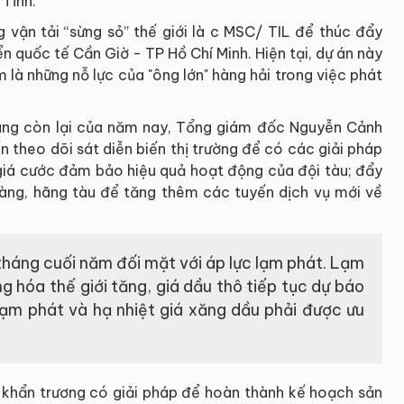
 Tĩnh.
 vận tải “sừng sỏ” thế giới là c MSC/ TIL để thúc đẩy
ển quốc tế Cần Giờ - TP Hồ Chí Minh. Hiện tại, dự án này
là những nỗ lực của "ông lớn" hàng hải trong việc phát
áng còn lại của năm nay, Tổng giám đốc Nguyễn Cảnh
n theo dõi sát diễn biến thị trường để có các giải pháp
giá cước đảm bảo hiệu quả hoạt động của đội tàu; đẩy
àng, hãng tàu để tăng thêm các tuyến dịch vụ mới về
 tháng cuối năm đối mặt với áp lực lạm phát. Lạm
ng hóa thế giới tăng, giá dầu thô tiếp tục dự báo
lạm phát và hạ nhiệt giá xăng dầu phải được ưu
i khẩn trương có giải pháp để hoàn thành kế hoạch sản