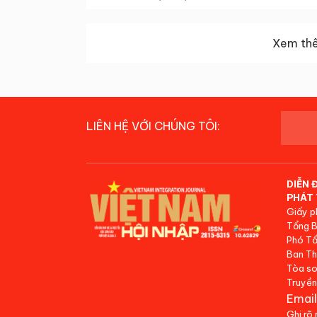
Xem thê
LIÊN HỆ VỚI CHÚNG TÔI:
DIỄN 
PHÁT 
Giấy p
Tổng B
Phó Tổ
Ban Th
Tòa so
Truyền
Email
Ghi rõ