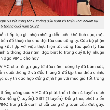
nghị Sơ kết công tác 6 tháng đầu năm và triển khai nhiệm vụ
 6 tháng cuối năm 2022
biển tiếp tục ghi nhận những diễn biến khá tích cực, mặt
tiền đề thuận lợi cho đội tàu của công ty. Các bộ phận
ng kết hợp với việc thực hiện tốt công tác quản lý tàu
nh 6 tháng đầu năm, đặc biệt là trong quý II, lợi nhuận
nh đạo VIMC cho hay.
o VIMC cho rằng, ngay từ đầu năm, công ty đã bám sát,
iểm cuối tháng 2 và đầu tháng 3 để kịp thời điều chỉnh,
ục duy trì các hợp đồng định hạn với mức giá tốt trong
 thống cảng của VIMC đã phát triển thêm 4 tuyến dịch
à Nẵng (1 tuyến), SSIT (1 tuyến). Đồng thời, phát triển
IMC trong bối cảnh chuỗi cung ứng toàn cầu đứt gãy,