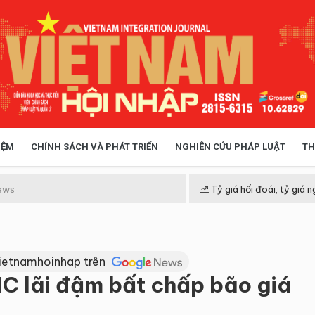
IỆM
CHÍNH SÁCH VÀ PHÁT TRIỂN
NGHIÊN CỨU PHÁP LUẬT
TH
HÓA XÃ HỘI
CHÍNH SÁCH
ews
Tỷ giá hối đoái, tỷ giá n
 TIỄN QUẢN LÝ
VIỆT NAM ĐIỂM ĐẾN
ietnamhoinhap trên
C lãi đậm bất chấp bão giá