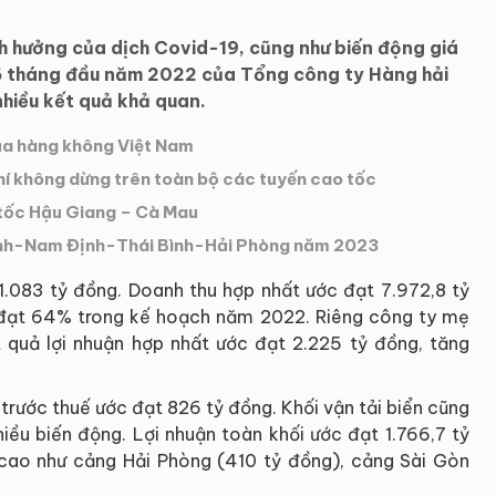
 hưởng của dịch Covid-19, cũng như biến động giá
h 6 tháng đầu năm 2022 của Tổng công ty Hàng hải
hiều kết quả khả quan.
của hàng không Việt Nam
 phí không dừng trên toàn bộ các tuyến cao tốc
 tốc Hậu Giang – Cà Mau
Bình-Nam Định-Thái Bình-Hải Phòng năm 2023
.083 tỷ đồng. Doanh thu hợp nhất ước đạt 7.972,8 tỷ
 đạt 64% trong kế hoạch năm 2022. Riêng công ty mẹ
 quả lợi nhuận hợp nhất ước đạt 2.225 tỷ đồng, tăng
n trước thuế ước đạt 826 tỷ đồng. Khối vận tải biển cũng
hiều biến động. Lợi nhuận toàn khối ước đạt 1.766,7 tỷ
 cao như cảng Hải Phòng (410 tỷ đồng), cảng Sài Gòn