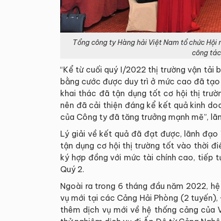
Tổng công ty Hàng hải Việt Nam tổ chức Hội 
công tác
“Kể từ cuối quý I/2022 thị trường vận tải 
bằng cước được duy trì ở mức cao đã tạo 
khai thác đã tận dụng tốt cơ hội thị trườ
nên đã cải thiện đáng kể kết quả kinh doa
của Công ty đã tăng trưởng mạnh mẽ”, lã
Lý giải về kết quả đã đạt được, lãnh đạ
tận dụng cơ hội thị trường tốt vào thời đ
ký hợp đồng với mức tài chính cao, tiếp t
Quý 2.
Ngoài ra trong 6 tháng đầu năm 2022, hệ
vụ mới tại các Cảng Hải Phòng (2 tuyến), Đ
thêm dịch vụ mới về hệ thống cảng của V