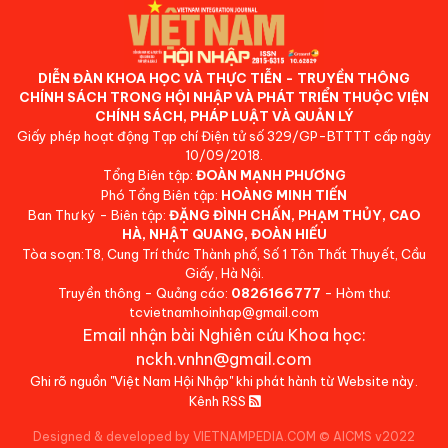
DIỄN ĐÀN KHOA HỌC VÀ THỰC TIỄN - TRUYỀN THÔNG
CHÍNH SÁCH TRONG HỘI NHẬP VÀ PHÁT TRIỂN THUỘC VIỆN
CHÍNH SÁCH, PHÁP LUẬT VÀ QUẢN LÝ
Giấy phép hoạt động Tạp chí Điện tử số 329/GP-BTTTT cấp ngày
10/09/2018.
Tổng Biên tập:
ĐOÀN MẠNH PHƯƠNG
Phó Tổng Biên tập:
HOÀNG MINH TIẾN
Ban Thư ký - Biên tập:
ĐẶNG ĐÌNH CHẤN, PHẠM THỦY, CAO
HÀ, NHẬT QUANG, ĐOÀN HIẾU
Tòa soạn:T8, Cung Trí thức Thành phố, Số 1 Tôn Thất Thuyết, Cầu
Giấy, Hà Nội.
Truyền thông - Quảng cáo:
0826166777
- Hòm thư:
tcvietnamhoinhap@gmail.com
Email nhận bài Nghiên cứu Khoa học:
nckh.vnhn@gmail.com
Ghi rõ nguồn "Việt Nam Hội Nhập" khi phát hành từ Website này.
Kênh RSS
Designed & developed by VIETNAMPEDIA.COM
©
AICMS v2022