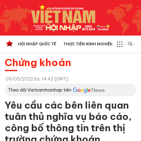
HỘI NHẬP QUỐC TẾ
THỰC TIỄN KINH NGHIỆM
CHÍNH SÁ
Chứng khoán
09/05/2022 lúc 14:42 (GMT)
Theo dõi Vietnamhoinhap trên
Yêu cầu các bên liên quan
tuân thủ nghĩa vụ báo cáo,
công bố thông tin trên thị
trường chứng khoán