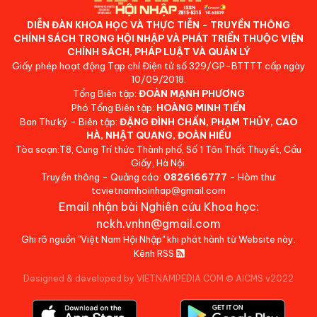
DIỄN ĐÀN KHOA HỌC VÀ THỰC TIỄN - TRUYỀN THÔNG
CHÍNH SÁCH TRONG HỘI NHẬP VÀ PHÁT TRIỂN THUỘC VIỆN
CHÍNH SÁCH, PHÁP LUẬT VÀ QUẢN LÝ
Giấy phép hoạt động Tạp chí Điện tử số 329/GP-BTTTT cấp ngày
10/09/2018.
Tổng Biên tập:
ĐOÀN MẠNH PHƯƠNG
Phó Tổng Biên tập:
HOÀNG MINH TIẾN
Ban Thư ký - Biên tập:
ĐẶNG ĐÌNH CHẤN, PHẠM THỦY, CAO
HÀ, NHẬT QUANG, ĐOÀN HIẾU
Tòa soạn:T8, Cung Trí thức Thành phố, Số 1 Tôn Thất Thuyết, Cầu
Giấy, Hà Nội.
Truyền thông - Quảng cáo:
0826166777
- Hòm thư:
tcvietnamhoinhap@gmail.com
Email nhận bài Nghiên cứu Khoa học:
nckh.vnhn@gmail.com
Ghi rõ nguồn "Việt Nam Hội Nhập" khi phát hành từ Website này.
Kênh RSS
Designed & developed by VIETNAMPEDIA.COM
©
AICMS v2022