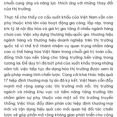
chuỗi cung ứng và năng lực thích ứng với những thay đổi
của thị trường.
Thực tế cho thấy cơ cấu xuất khẩu của Việt Nam vẫn còn
phụ thuộc khá lớn vào hoạt động gia công, lắp ráp, trong
khi tỷ lệ nội địa hóa và giá trị gia tăng ở nhiều ngành hàng
chưa cao. Việc xây dựng thương hiệu quốc gia, thương hiệu
ngành hàng và thương hiệu doanh nghiệp trên thị trường
quốc tế vì thế trở thành nhiệm vụ quan trọng nhằm nâng
cao vị thế hàng hóa Việt Nam trong chuỗi giá trị toàn cầu,
đồng thời tạo nền tảng cho tăng trưởng bền vững trong
tương lai. Để duy trì đà bứt phá của xuất khẩu trong những
năm tới, việc tiếp tục đa dạng hóa thị trường được xem là
giải pháp mang tính chiến lược. Cùng với khai thác hiệu quả
17 hiệp định thương mại tự do đã ký kết, Việt Nam cần đẩy
mạnh mở rộng sang các thị trường mới nổi, thị trường
ngách và những khu vực có tiềm năng tăng trưởng lớn
nhằm giảm sự phụ thuộc vào một số thị trường truyền
thống. Việc thúc đẩy đàm phán các hiệp định thương mại
mới và tận dụng hiệu quả các mối quan hệ đối tác chiến
lược sẽ góp phần mở rộng không gian phát triển cho cộng