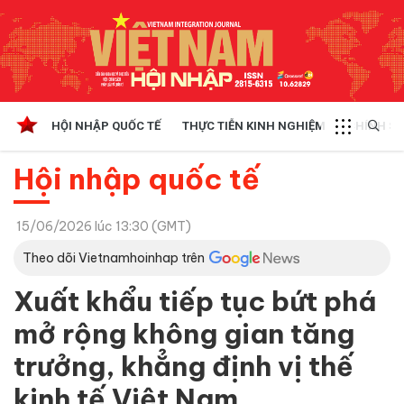
HỘI NHẬP QUỐC TẾ
THỰC TIỄN KINH NGHIỆM
CHÍNH SÁ
Hội nhập quốc tế
15/06/2026 lúc 13:30 (GMT)
Theo dõi Vietnamhoinhap trên
Xuất khẩu tiếp tục bứt phá
mở rộng không gian tăng
trưởng, khẳng định vị thế
kinh tế Việt Nam