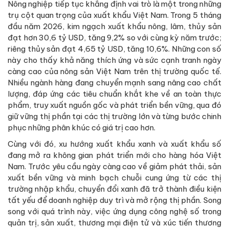
Nông nghiệp tiếp tục khẳng định vai trò là một trong những
trụ cột quan trọng của xuất khẩu Việt Nam. Trong 5 tháng
đầu năm 2026, kim ngạch xuất khẩu nông, lâm, thủy sản
đạt hơn 30,6 tỷ USD, tăng 9,2% so với cùng kỳ năm trước;
riêng thủy sản đạt 4,65 tỷ USD, tăng 10,6%. Những con số
này cho thấy khả năng thích ứng và sức cạnh tranh ngày
càng cao của nông sản Việt Nam trên thị trường quốc tế.
Nhiều ngành hàng đang chuyển mạnh sang nâng cao chất
lượng, đáp ứng các tiêu chuẩn khắt khe về an toàn thực
phẩm, truy xuất nguồn gốc và phát triển bền vững, qua đó
giữ vững thị phần tại các thị trường lớn và từng bước chinh
phục những phân khúc có giá trị cao hơn.
Cùng với đó, xu hướng xuất khẩu xanh và xuất khẩu số
đang mở ra không gian phát triển mới cho hàng hóa Việt
Nam. Trước yêu cầu ngày càng cao về giảm phát thải, sản
xuất bền vững và minh bạch chuỗi cung ứng từ các thị
trường nhập khẩu, chuyển đổi xanh đã trở thành điều kiện
tất yếu để doanh nghiệp duy trì và mở rộng thị phần. Song
song với quá trình này, việc ứng dụng công nghệ số trong
quản trị, sản xuất, thương mại điện tử và xúc tiến thương