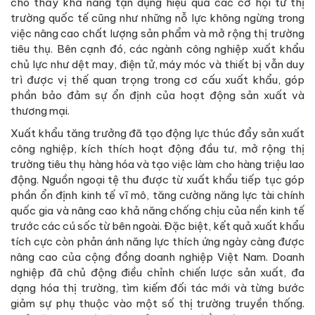
cho thấy khả năng tận dụng hiệu quả các cơ hội từ thị
trường quốc tế cũng như những nỗ lực không ngừng trong
việc nâng cao chất lượng sản phẩm và mở rộng thị trường
tiêu thụ. Bên cạnh đó, các ngành công nghiệp xuất khẩu
chủ lực như dệt may, điện tử, máy móc và thiết bị vẫn duy
trì được vị thế quan trọng trong cơ cấu xuất khẩu, góp
phần bảo đảm sự ổn định của hoạt động sản xuất và
thương mại.
Xuất khẩu tăng trưởng đã tạo động lực thúc đẩy sản xuất
công nghiệp, kích thích hoạt động đầu tư, mở rộng thị
trường tiêu thụ hàng hóa và tạo việc làm cho hàng triệu lao
động. Nguồn ngoại tệ thu được từ xuất khẩu tiếp tục góp
phần ổn định kinh tế vĩ mô, tăng cường năng lực tài chính
quốc gia và nâng cao khả năng chống chịu của nền kinh tế
trước các cú sốc từ bên ngoài. Đặc biệt, kết quả xuất khẩu
tích cực còn phản ánh năng lực thích ứng ngày càng được
nâng cao của cộng đồng doanh nghiệp Việt Nam. Doanh
nghiệp đã chủ động điều chỉnh chiến lược sản xuất, đa
dạng hóa thị trường, tìm kiếm đối tác mới và từng bước
giảm sự phụ thuộc vào một số thị trường truyền thống.