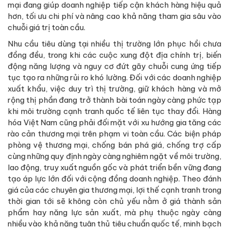
mại đang giúp doanh nghiệp tiếp cận khách hàng hiệu quả
hơn, tối ưu chi phí và nâng cao khả năng tham gia sâu vào
chuỗi giá trị toàn cầu.
Nhu cầu tiêu dùng tại nhiều thị trường lớn phục hồi chưa
đồng đều, trong khi các cuộc xung đột địa chính trị, biến
động năng lượng và nguy cơ đứt gãy chuỗi cung ứng tiếp
tục tạo ra những rủi ro khó lường. Đối với các doanh nghiệp
xuất khẩu, việc duy trì thị trường, giữ khách hàng và mở
rộng thị phần đang trở thành bài toán ngày càng phức tạp
khi môi trường cạnh tranh quốc tế liên tục thay đổi. Hàng
hóa Việt Nam cũng phải đối mặt với xu hướng gia tăng các
rào cản thương mại trên phạm vi toàn cầu. Các biện pháp
phòng vệ thương mại, chống bán phá giá, chống trợ cấp
cùng những quy định ngày càng nghiêm ngặt về môi trường,
lao động, truy xuất nguồn gốc và phát triển bền vững đang
tạo áp lực lớn đối với cộng đồng doanh nghiệp. Theo đánh
giá của các chuyên gia thương mại, lợi thế cạnh tranh trong
thời gian tới sẽ không còn chủ yếu nằm ở giá thành sản
phẩm hay năng lực sản xuất, mà phụ thuộc ngày càng
nhiều vào khả năng tuân thủ tiêu chuẩn quốc tế, minh bạch