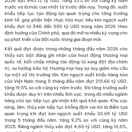
2026 đạt 445,12 tỷ USD, tăng 25% so với cùng kỳ năm
trước và là mức cao nhất từ trước đến nay. Trong đó, xuất
khẩu tiếp tục tạo động lực quan trọng cho tăng trưởng
kinh tế, góp phần hiện thực hóa mục tiêu kim ngạch xuất
khẩu đạt từ 546 đến 550 tỷ USD trong năm 2026 theo
định hướng của Chính phủ, qua đó mở ra nhiều kỳ vọng cho
sự phát triển của đất nước trong giai đoạn mới.
Kết quả đạt được trong những tháng đầu năm 2026 cho
thấy sức bật đáng ghi nhận của hoạt động thương mại
quốc tế, bất chấp những tác động từ xung đột địa chính
trị, xu hướng bảo hộ thương mại hay sự suy giảm nhu cầu
tại một số thị trường lớn. Kim ngạch xuất khẩu hàng hóa
của Việt Nam trong 5 tháng đầu năm đạt 215,66 tỷ USD,
tăng 19,5% so với cùng kỳ năm trước. Đà tăng trưởng xuất
khẩu được duy trì trên nhiều lĩnh vực, trong đó nhiều ngành
hàng chủ lực tiếp tục ghi nhận kết quả khả quan. Khu vực
nông, lâm, thủy sản tiếp tục khẳng định vai trò là điểm tựa
quan trọng khi đạt kim ngạch xuất khẩu 30,69 tỷ USD
trong 5 tháng đầu năm, tăng 9,2% so với cùng kỳ năm
2025. Riêng ngành thủy sản đạt 4,65 tỷ USD, tăng 10,6%,