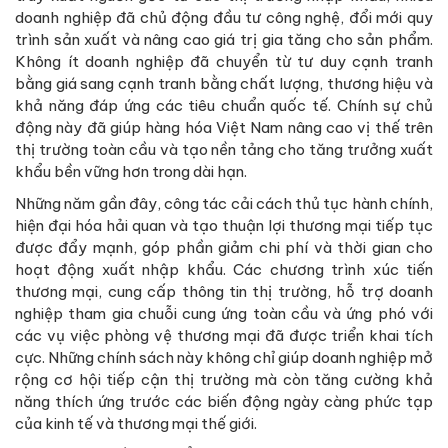
doanh nghiệp đã chủ động đầu tư công nghệ, đổi mới quy
trình sản xuất và nâng cao giá trị gia tăng cho sản phẩm.
Không ít doanh nghiệp đã chuyển từ tư duy cạnh tranh
bằng giá sang cạnh tranh bằng chất lượng, thương hiệu và
khả năng đáp ứng các tiêu chuẩn quốc tế. Chính sự chủ
động này đã giúp hàng hóa Việt Nam nâng cao vị thế trên
thị trường toàn cầu và tạo nền tảng cho tăng trưởng xuất
khẩu bền vững hơn trong dài hạn.
Những năm gần đây, công tác cải cách thủ tục hành chính,
hiện đại hóa hải quan và tạo thuận lợi thương mại tiếp tục
được đẩy mạnh, góp phần giảm chi phí và thời gian cho
hoạt động xuất nhập khẩu. Các chương trình xúc tiến
thương mại, cung cấp thông tin thị trường, hỗ trợ doanh
nghiệp tham gia chuỗi cung ứng toàn cầu và ứng phó với
các vụ việc phòng vệ thương mại đã được triển khai tích
cực. Những chính sách này không chỉ giúp doanh nghiệp mở
rộng cơ hội tiếp cận thị trường mà còn tăng cường khả
năng thích ứng trước các biến động ngày càng phức tạp
của kinh tế và thương mại thế giới.