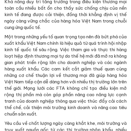
Khả năng duy trì tăng trưởng trong điều kiện thương mại
toàn cầu nhiều bất ổn cho thấy sức chống chịu của nền
kinh tế đang được cải thiện, đồng thời khẳng định vị thế
ngày càng vững chắc của hàng hóa Việt Nam trong chuỗi
cung ứng quốc tế.
Một trong những yếu tố quan trọng tạo nên đà bứt phá của
xuất khẩu Việt Nam chính là hiệu quả từ quá trình hội nhập
kinh tế quốc tế sâu rộng. Việc tham gia và thực thi hàng
loạt hiệp định thương mại tự do thế hệ mới đã mở ra không
gian phát triển rộng lớn cho doanh nghiệp và các ngành
hàng xuất khẩu. Các cam kết cắt giảm thuế quan cùng
những cơ chế thuận lợi về thương mại đã giúp hàng hóa
Việt Nam tiếp cận dễ dàng hơn với nhiều thị trường lớn trên
thế giới. Mạng lưới các FTA không chỉ tạo điều kiện mở
rộng thị phần mà còn góp phần nâng cao năng lực cạnh
tranh của doanh nghiệp thông qua việc thúc đẩy cải cách
thể chế, cải thiện môi trường kinh doanh và nâng cao tiêu
chuẩn sản xuất.
Yêu cầu về chất lượng ngày càng khắt khe, môi trường và
truy xuất nguồn gốc từ các thị trường nhập khẩu, nhiều