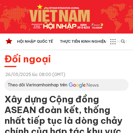
HỘI NHẬP QUỐC TẾ
THỰC TIỄN KINH NGHIỆM
CHÍNH SÁ
Đối ngoại
26/05/2025 lúc 08:00 (GMT)
Theo dõi Vietnamhoinhap trên
Xây dựng Cộng đồng
ASEAN đoàn kết, thống
nhất tiếp tục là dòng chảy
chính của hợp tác khu vực