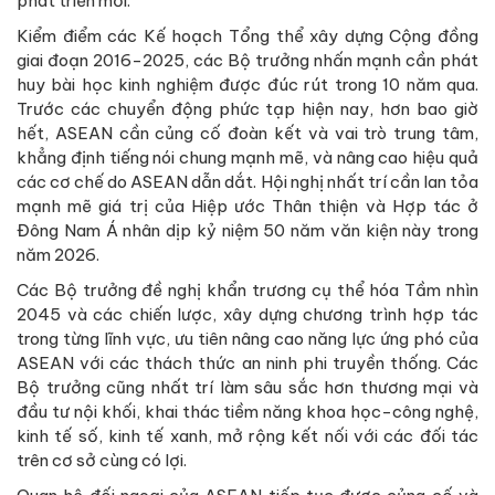
phát triển mới.
Kiểm điểm các Kế hoạch Tổng thể xây dựng Cộng đồng
giai đoạn 2016-2025, các Bộ trưởng nhấn mạnh cần phát
huy bài học kinh nghiệm được đúc rút trong 10 năm qua.
Trước các chuyển động phức tạp hiện nay, hơn bao giờ
hết, ASEAN cần củng cố đoàn kết và vai trò trung tâm,
khẳng định tiếng nói chung mạnh mẽ, và nâng cao hiệu quả
các cơ chế do ASEAN dẫn dắt. Hội nghị nhất trí cần lan tỏa
mạnh mẽ giá trị của Hiệp ước Thân thiện và Hợp tác ở
Đông Nam Á nhân dịp kỷ niệm 50 năm văn kiện này trong
năm 2026.
Các Bộ trưởng đề nghị khẩn trương cụ thể hóa Tầm nhìn
2045 và các chiến lược, xây dựng chương trình hợp tác
trong từng lĩnh vực, ưu tiên nâng cao năng lực ứng phó của
ASEAN với các thách thức an ninh phi truyền thống. Các
Bộ trưởng cũng nhất trí làm sâu sắc hơn thương mại và
đầu tư nội khối, khai thác tiềm năng khoa học-công nghệ,
kinh tế số, kinh tế xanh, mở rộng kết nối với các đối tác
trên cơ sở cùng có lợi.