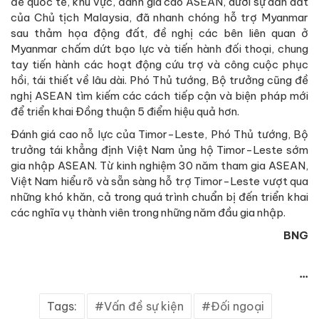
đề quốc tế, khu vực, đánh giá cao ASEAN, dưới sự dẫn dắt
của Chủ tịch Malaysia, đã nhanh chóng hỗ trợ Myanmar
sau thảm họa động đất, đề nghị các bên liên quan ở
Myanmar chấm dứt bạo lực và tiến hành đối thoại, chung
tay tiến hành các hoạt động cứu trợ và công cuộc phục
hồi, tái thiết về lâu dài. Phó Thủ tướng, Bộ trưởng cũng đề
nghị ASEAN tìm kiếm các cách tiếp cận và biện pháp mới
để triển khai Đồng thuận 5 điểm hiệu quả hơn.
Đánh giá cao nỗ lực của Timor-Leste, Phó Thủ tướng, Bộ
trưởng tái khẳng định Việt Nam ủng hộ Timor-Leste sớm
gia nhập ASEAN. Từ kinh nghiệm 30 năm tham gia ASEAN,
Việt Nam hiểu rõ và sẵn sàng hỗ trợ Timor-Leste vượt qua
những khó khăn, cả trong quá trình chuẩn bị đến triển khai
các nghĩa vụ thành viên trong những năm đầu gia nhập.
BNG
...
Tags:
Vấn đề sự kiện
Đối ngoại