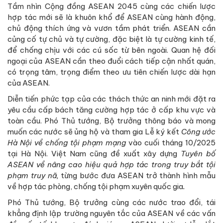
Tầm nhìn Cộng đồng ASEAN 2045 cùng các chiến lược
hợp tác mới sẽ là khuôn khổ để ASEAN cùng hành động,
chủ động thích ứng và vươn tầm phát triển. ASEAN cần
củng cố tự chủ và tự cường, đặc biệt là tự cường kinh tế,
để chống chịu với các cú sốc từ bên ngoài. Quan hệ đối
ngoại của ASEAN cần theo đuổi cách tiếp cận nhất quán,
có trọng tâm, trọng điểm theo ưu tiên chiến lược dài hạn
của ASEAN.
Diễn tiến phức tạp của các thách thức an ninh mới đặt ra
yêu cầu cấp bách tăng cường hợp tác ở cấp khu vực và
toàn cầu. Phó Thủ tướng, Bộ trưởng thông báo và mong
muốn các nước sẽ ủng hộ và tham gia Lễ ký kết
Công ước
Hà Nội về chống tội phạm mạng
vào cuối tháng 10/2025
tại Hà Nội. Việt Nam cũng đề xuất xây dựng
Tuyên bố
ASEAN về nâng cao hiệu quả hợp tác trong truy bắt tội
phạm truy nã,
từng bước đưa ASEAN trở thành hình mẫu
về hợp tác phòng, chống tội phạm xuyên quốc gia
.
Phó Thủ tướng, Bộ trưởng cùng các nước trao đổi, tái
khẳng định lập trường nguyên tắc của ASEAN về các vấn