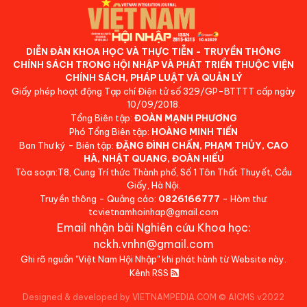
DIỄN ĐÀN KHOA HỌC VÀ THỰC TIỄN - TRUYỀN THÔNG
CHÍNH SÁCH TRONG HỘI NHẬP VÀ PHÁT TRIỂN THUỘC VIỆN
CHÍNH SÁCH, PHÁP LUẬT VÀ QUẢN LÝ
Giấy phép hoạt động Tạp chí Điện tử số 329/GP-BTTTT cấp ngày
10/09/2018.
Tổng Biên tập:
ĐOÀN MẠNH PHƯƠNG
Phó Tổng Biên tập:
HOÀNG MINH TIẾN
Ban Thư ký - Biên tập:
ĐẶNG ĐÌNH CHẤN, PHẠM THỦY, CAO
HÀ, NHẬT QUANG, ĐOÀN HIẾU
Tòa soạn:T8, Cung Trí thức Thành phố, Số 1 Tôn Thất Thuyết, Cầu
Giấy, Hà Nội.
Truyền thông - Quảng cáo:
0826166777
- Hòm thư:
tcvietnamhoinhap@gmail.com
Email nhận bài Nghiên cứu Khoa học:
nckh.vnhn@gmail.com
Ghi rõ nguồn "Việt Nam Hội Nhập" khi phát hành từ Website này.
Kênh RSS
Designed & developed by VIETNAMPEDIA.COM
©
AICMS v2022