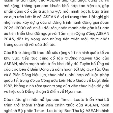
Quan hệ đối ngoại của ASEAN tiếp tục được củng cố và
mở rộng, thông qua các khuôn khổ hợp tác hiện có, góp
phần củng cố cấu trúc khu vực mở, minh bạch, bao trùm
và dựa trên luật lệ với ASEAN ở vị trí trung tâm. Hội nghị ghi
nhận việc xây dựng các chương trình hành động giai đoạn
2026-2030 với nhiều đối tác, nhấn mạnh cần gắn kết các
ưu tiên triển khai đối ngoại với Tầm nhìn Cộng đồng ASEAN
2045, đặt kỳ vọng vào những tiến triển mới, thực chất
trong quan hệ với các đối tác.
Các Bộ trưởng đã trao đổi sâu rộng về tình hình quốc tế và
khu vực, tiếp tục củng cố lập trường nguyên tắc của
ASEAN, nhấn mạnh cần triển khai đầy đủ Tuyên bố Ứng xử
của các bên ở Biển Đông và sớm hoàn tất Bộ Quy tắc Ứng
xử ở Biển Đông hiệu lực, thực chất, phù hợp với luật pháp
quốc tế, trong đó có Công ước Liên Hợp Quốc về Luật Biển
1982, khẳng định tầm quan trọng của việc thực hiện đầy đủ
và hiệu quả Đồng thuận 5 điểm về Myanmar.
Các nước ghi nhận nỗ lực của Timor-Leste triển khai Lộ
trình trở thành thành viên chính thức của ASEAN, hoan
nghênh Bộ phận Timor-Leste tại Ban Thư ký ASEAN chính