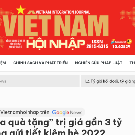
IỆM
CHÍNH SÁCH VÀ PHÁT TRIỂN
NGHIÊN CỨU PHÁP LUẬT
TH
HÓA XÃ HỘI
CHÍNH SÁCH
ews
Tỷ giá hối đoái, tỷ giá n
h
 TIỄN QUẢN LÝ
VIỆT NAM ĐIỂM ĐẾN
 Vietnamhoinhap trên
 quà tặng” trị giá gần 3 tỷ
g gửi tiết kiệm hè 2022