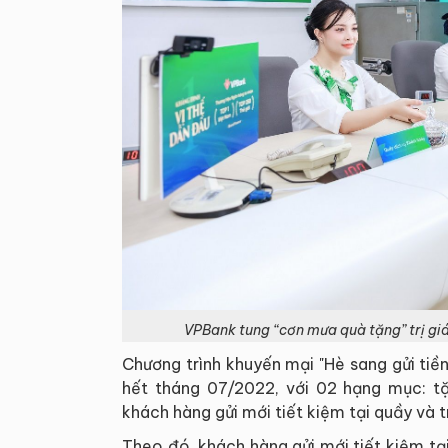
VPBank tung “cơn mưa quà tặng” trị giá
Chương trình khuyến mại "Hè sang gửi tiền
hết tháng 07/2022, với 02 hạng mục: tặ
khách hàng gửi mới tiết kiệm tại quầy và 
Theo đó, khách hàng gửi mới tiết kiệm tại 