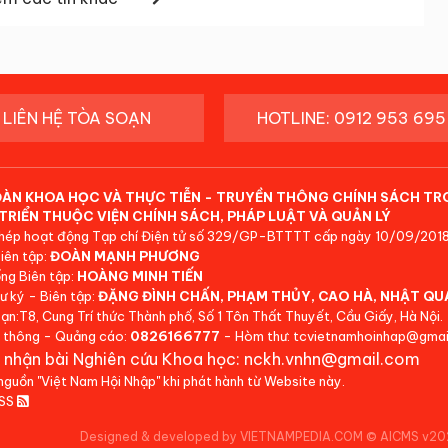
LIÊN HỆ TÒA SOẠN
HOTLINE: 0912 953 695
ĐÀN KHOA HỌC VÀ THỰC TIỄN - TRUYỀN THÔNG CHÍNH SÁCH TR
TRIỂN THUỘC VIỆN CHÍNH SÁCH, PHÁP LUẬT VÀ QUẢN LÝ
hép hoạt động Tạp chí Điện tử số 329/GP-BTTTT cấp ngày 10/09/2018
iên tập:
ĐOÀN MẠNH PHƯƠNG
ng Biên tập:
HOÀNG MINH TIẾN
ư ký - Biên tập:
ĐẶNG ĐÌNH CHẤN, PHẠM THỦY, CAO HÀ, NHẬT QU
ạn:T8, Cung Trí thức Thành phố, Số 1 Tôn Thất Thuyết, Cầu Giấy, Hà Nội.
 thông - Quảng cáo:
0826166777
- Hòm thư: tcvietnamhoinhap@gmai
 nhận bài Nghiên cứu Khoa học: nckh.vnhn@gmail.com
 nguồn "Việt Nam Hội Nhập" khi phát hành từ Website này.
RSS
Designed & developed by VIETNAMPEDIA.COM
©
AICMS v20