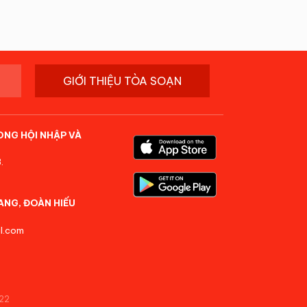
GIỚI THIỆU TÒA SOẠN
ONG HỘI NHẬP VÀ
.
ANG, ĐOÀN HIẾU
l.com
22