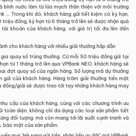
là bình nước làm từ lúa mạch thân thiện với môi trường
... Trong khi đó, khách hàng gửi tiết kiệm có kỳ hạn,
 triệu đồng, kỳ hạn từ 6 tháng trở lên sẽ được nhận quà
ài khoản của khách hàng, với giá trị tối đa lên đến
nh cho khách hàng với nhiều giải thưởng hấp dẫn
gia quay số trúng thưởng. Cứ mỗi 50 triệu đồng gửi tại
 hạn từ 1 tháng trở lên qua VPBank NEO, khách hàng sẽ
ai đợt quay số của ngân hàng. Số lượng mã dự thưởng
ền gửi của khách hàng. Hàng trăm giải thưởng tiền mặt
riệu đồng/giải sẽ được trao tới tay những khách hàng may
hu cầu của khách hàng, cùng với các chương trình ưu
gửi toàn diện, không chỉ đa dạng các loại sản phẩm tiết
từng đối tượng, mà còn mang tới lãi suất cạnh tranh và
àn, bảo mật của sản phẩm.
uyến mại "Hè sang gửi tiền, nhận liền ưu đãi" mà VPBank