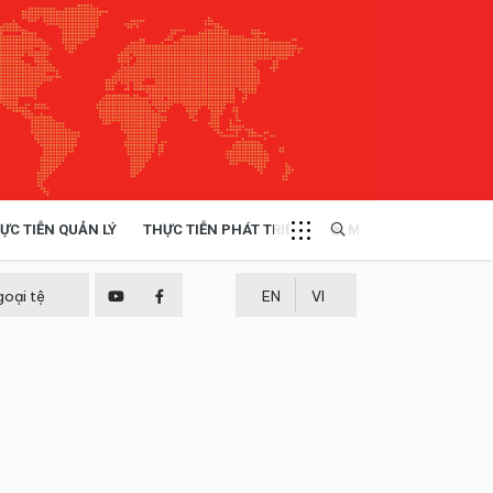
ỰC TIỄN QUẢN LÝ
THỰC TIỄN PHÁT TRIỂN
MULTIMEDIA
TÀI NGUYÊN - MÔI TRƯỜNG
goại tệ
EN
VI
THỰC TIỄN - KINH NGHIỆM