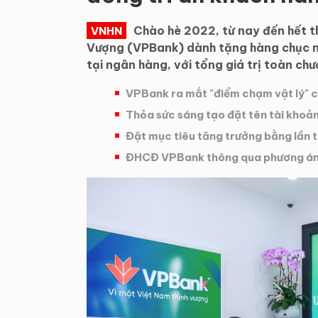
Chào hè 2022, từ nay đến hết
VNHN
Vượng (VPBank) dành tặng hàng chục ng
tại ngân hàng, với tổng giá trị toàn chư
VPBank ra mắt "điểm chạm vật lý"
Thỏa sức sáng tạo đặt tên tài khoả
Đặt mục tiêu tăng trưởng bằng lần 
ĐHCĐ VPBank thông qua phương án t