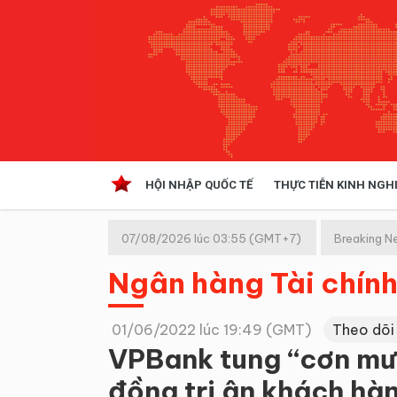
HỘI NHẬP QUỐC TẾ
THỰC TIỄN KINH NGH
HỘI NHẬP QUỐC TẾ
VĂN 
07/08/2026 lúc 03:55 (GMT+7)
Breaking N
Kinh tế hội nhập
Ngân hàng Tài chín
Doanh nghiệp
NGHIÊN CỨU PHÁP LUẬT
THỰC
01/06/2022 lúc 19:49 (GMT)
Theo dõi
VPBank tung “cơn mưa
đồng tri ân khách hàn