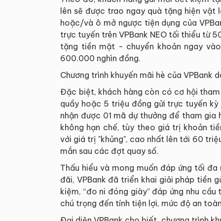
lên sẽ được trao ngay quà tặng hiện vật 
hoặc/và ô mở ngược tiện dụng của VPBank 
trực tuyến trên VPBank NEO tối thiểu từ 50
tặng tiền mặt - chuyển khoản ngay vào t
600.000 nghìn đồng.
Chương trình khuyến mãi hè của VPBank dà
Đặc biệt, khách hàng còn có cơ hội tham 
quầy hoặc 5 triệu đồng gửi trực tuyến kỳ
nhận được 01 mã dự thưởng để tham gia h
không hạn chế, tùy theo giá trị khoản ti
với giá trị "khủng", cao nhất lên tới 60 t
mắn sau các đợt quay số.
Thấu hiểu và mong muốn đáp ứng tối đa n
đãi, VPBank đã triển khai giải pháp tiền 
kiệm, “đo ni đóng giày” đáp ứng nhu cầu 
chú trọng đến tính tiện lợi, mức độ an to
Đại diện VPBank cho biết, chương trình kh