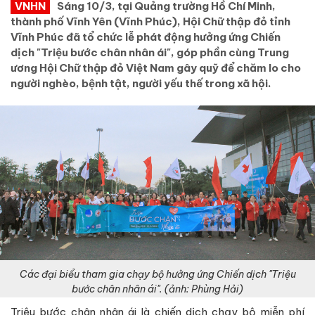
VNHN
Sáng 10/3, tại Quảng trường Hồ Chí Minh,
thành phố Vĩnh Yên (Vĩnh Phúc), Hội Chữ thập đỏ tỉnh
Vĩnh Phúc đã tổ chức lễ phát động hưởng ứng Chiến
dịch "Triệu bước chân nhân ái", góp phần cùng Trung
ương Hội Chữ thập đỏ Việt Nam gây quỹ để chăm lo cho
người nghèo, bệnh tật, người yếu thế trong xã hội.
Các đại biểu tham gia chạy bộ hưởng ứng Chiến dịch "Triệu
bước chân nhân ái". (ảnh: Phùng Hải)
Triệu bước chân nhân ái là chiến dịch chạy bộ miễn phí