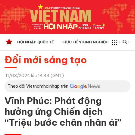
HỘI NHẬP QUỐC TẾ
THỰC TIỄN KINH NGHIỆM
CHÍNH SÁ
Đổi mới sáng tạo
11/03/2024 lúc 14:44 (GMT)
Theo dõi Vietnamhoinhap trên
Vĩnh Phúc: Phát động
hưởng ứng Chiến dịch
“Triệu bước chân nhân ái”