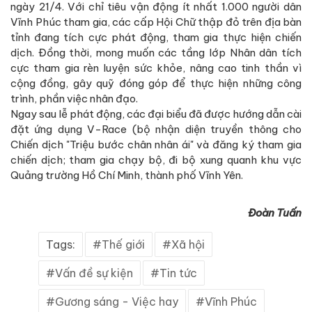
ngày 21/4. Với chỉ tiêu vận động ít nhất 1.000 người dân
Vĩnh Phúc tham gia, các cấp Hội Chữ thập đỏ trên địa bàn
tỉnh đang tích cực phát động, tham gia thực hiện chiến
dịch. Đồng thời, mong muốn các tầng lớp Nhân dân tích
cực tham gia rèn luyện sức khỏe, nâng cao tinh thần vì
cộng đồng, gây quỹ đóng góp để thực hiện những công
trình, phần việc nhân đạo.
Ngay sau lễ phát động, các đại biểu đã được hướng dẫn cài
đặt ứng dụng V-Race (bộ nhận diện truyền thông cho
Chiến dịch "Triệu bước chân nhân ái" và đăng ký tham gia
chiến dịch; tham gia chạy bộ, đi bộ xung quanh khu vực
Quảng trường Hồ Chí Minh, thành phố Vĩnh Yên.
Đoàn Tuấn
Tags:
Thế giới
Xã hội
Vấn đề sự kiện
Tin tức
Gương sáng - Việc hay
Vĩnh Phúc