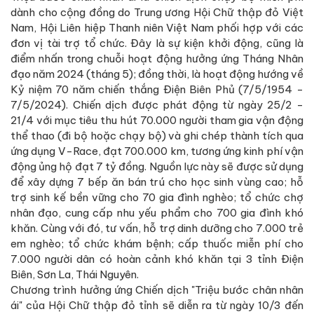
dành cho cộng đồng do Trung ương Hội Chữ thập đỏ Việt
Nam, Hội Liên hiệp Thanh niên Việt Nam phối hợp với các
đơn vị tài trợ tổ chức. Đây là sự kiện khởi động, cũng là
điểm nhấn trong chuỗi hoạt động hưởng ứng Tháng Nhân
đạo năm 2024 (tháng 5); đồng thời, là hoạt động hướng về
Kỷ niệm 70 năm chiến thắng Điện Biên Phủ (7/5/1954 -
7/5/2024). Chiến dịch được phát động từ ngày 25/2 -
21/4 với mục tiêu thu hút 70.000 người tham gia vận động
thể thao (đi bộ hoặc chạy bộ) và ghi chép thành tích qua
ứng dụng V-Race, đạt 700.000 km, tương ứng kinh phí vận
động ủng hộ đạt 7 tỷ đồng. Nguồn lực này sẽ được sử dụng
để xây dựng 7 bếp ăn bán trú cho học sinh vùng cao; hỗ
trợ sinh kế bền vững cho 70 gia đình nghèo; tổ chức chợ
nhân đạo, cung cấp nhu yếu phẩm cho 700 gia đình khó
khăn. Cùng với đó, tư vấn, hỗ trợ dinh dưỡng cho 7.000 trẻ
em nghèo; tổ chức khám bệnh; cấp thuốc miễn phí cho
7.000 người dân có hoàn cảnh khó khăn tại 3 tỉnh Điện
Biên, Sơn La, Thái Nguyên.
Chương trình hưởng ứng Chiến dịch "Triệu bước chân nhân
ái" của Hội Chữ thập đỏ tỉnh sẽ diễn ra từ ngày 10/3 đến