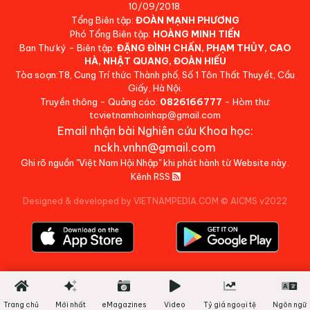
10/09/2018.
Tổng Biên tập:
ĐOÀN MẠNH PHƯƠNG
Phó Tổng Biên tập:
HOÀNG MINH TIẾN
Ban Thư ký - Biên tập:
ĐẶNG ĐÌNH CHẤN, PHẠM THỦY, CAO
HÀ, NHẬT QUANG, ĐOÀN HIẾU
Tòa soạn:T8, Cung Trí thức Thành phố, Số 1 Tôn Thất Thuyết, Cầu
Giấy, Hà Nội.
Truyền thông - Quảng cáo:
0826166777
- Hòm thư:
tcvietnamhoinhap@gmail.com
Email nhận bài Nghiên cứu Khoa học:
nckh.vnhn@gmail.com
Ghi rõ nguồn "Việt Nam Hội Nhập" khi phát hành từ Website này.
Kênh RSS
Designed & developed by VIETNAMPEDIA.COM
©
AICMS v2022
Trang chủ
Mới nhất
eMagazines
Video
Tỷ giá ngoại tệ
Ngôn ngữ