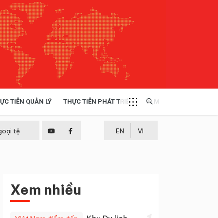
ỰC TIỄN QUẢN LÝ
THỰC TIỄN PHÁT TRIỂN
MULTIMEDIA
TÀI NGUYÊN - MÔI TRƯỜNG
goại tệ
EN
VI
THỰC TIỄN - KINH NGHIỆM
Xem nhiều