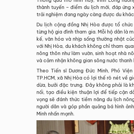
thành tuyến – điểm du lịch mới, đáp ứng x
trải nghiệm đang ngày càng được du khác
Du lịch cộng đồng Nhị Hòa được tổ chức 
từng hộ gia đình tham gia. Mỗi hộ dân là m
kế, văn hóa và nhịp sống thường nhật củ
với Nhị Hòa, du khách không chỉ tham qua
nông thôn như làm vườn, sinh hoạt nhà nô
và cảm nhận không gian sông nước thanh 
Theo Tiến sĩ Dương Đức Minh, Phó Viện t
TP.HCM, xã Nhị Hòa có lợi thế rõ nét về gi
dừa, bưởi đặc trưng. Đây không phải là k
nối, tạo điều kiện thuận lợi để tiếp cận 
vọng sẽ đánh thức tiềm năng du lịch nôn
người dân và góp phần quảng bá hình ảnh 
Minh nhấn mạnh.