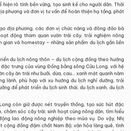
 hiện rõ tính bền vững, tạo sinh kế cho người dân. Thời
địa phương và đơn vị tư vấn để hoàn thiện hạ tầng, phát
đạo địa phương, các đơn vị chức năng và đông đảo bà
hoạt động tham quan vườn trái cây, trải nghiệm nông
n gian và homestay – những sản phẩm du lịch gắn liền
triển du lịch nông thôn – du lịch cộng đồng theo hướng
 đặc trưng của vùng Đồng bằng sông Cửu Long, với hệ
ờn cây ăn trái như bưởi, dừa, cau… xanh mát quanh năm
g lành, phù hợp với xu hướng du lịch nghỉ dưỡng, trải
ởng để phát triển du lịch sinh thái, du lịch xanh, du lịch
Long còn giữ được nét truyền thống, tạo sức hút đặc
n, chăm sóc cây trái; sinh hoạt cùng nông dân, tìm hiểu
động lao động nông nghiệp theo mùa vụ. Do vậy, Nhị
t cộng đồng đậm chất Nam Bộ; văn hóa làng quê, tình