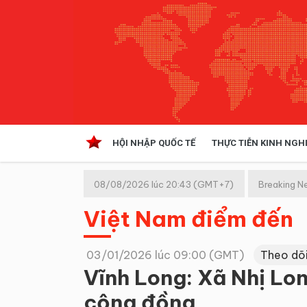
HỘI NHẬP QUỐC TẾ
THỰC TIỄN KINH NGH
HỘI NHẬP QUỐC TẾ
VĂN 
08/08/2026 lúc 20:43 (GMT+7)
Breaking N
Kinh tế hội nhập
Việt Nam điểm đến
Doanh nghiệp
NGHIÊN CỨU PHÁP LUẬT
THỰC
03/01/2026 lúc 09:00 (GMT)
Theo dõ
Vĩnh Long: Xã Nhị Lon
cộng đồng