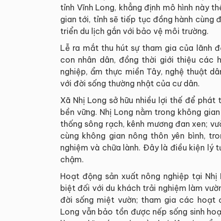
tỉnh Vĩnh Long, khẳng định mô hình này thể
gian tới, tỉnh sẽ tiếp tục đồng hành cùng 
triển du lịch gắn với bảo vệ môi trường.
Lễ ra mắt thu hút sự tham gia của lãnh 
con nhân dân, đồng thời giới thiệu các 
nghiệp, ẩm thực miền Tây, nghệ thuật dâ
với đời sống thường nhật của cư dân.
Xã Nhị Long sở hữu nhiều lợi thế để phát 
bền vững. Nhị Long nằm trong không gian
thống sông rạch, kênh mương đan xen; vư
cùng không gian nông thôn yên bình, tron
nghiệm và chữa lành. Đây là điều kiện lý tư
chậm.
Hoạt động sản xuất nông nghiệp tại Nhị 
biệt đối với du khách trải nghiệm làm vườ
đời sống miệt vườn; tham gia các hoạt 
Long vẫn bảo tồn được nếp sống sinh hoạ