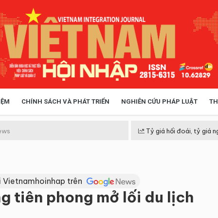
IỆM
CHÍNH SÁCH VÀ PHÁT TRIỂN
NGHIÊN CỨU PHÁP LUẬT
TH
HÓA XÃ HỘI
CHÍNH SÁCH
ews
Tỷ giá hối đoái, tỷ giá n
 TIỄN QUẢN LÝ
VIỆT NAM ĐIỂM ĐẾN
i Vietnamhoinhap trên
g tiên phong mở lối du lịch