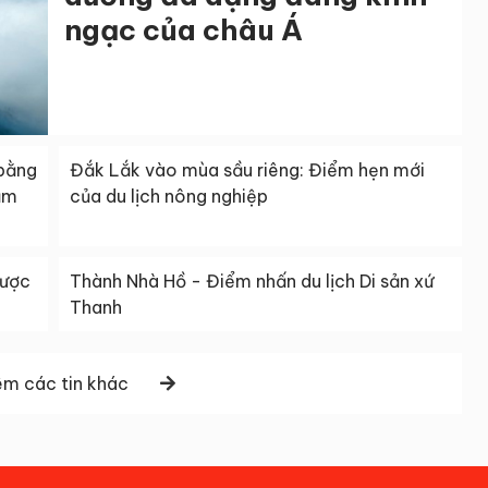
ngạc của châu Á
 bằng
Đắk Lắk vào mùa sầu riêng: Điểm hẹn mới
ầm
của du lịch nông nghiệp
được
Thành Nhà Hồ - Điểm nhấn du lịch Di sản xứ
Thanh
m các tin khác