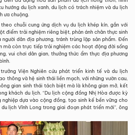
u hướng du lịch xanh, du lịch có trách nhiệm và du lịch
h ưa chuộng.
theo chuỗi cung ứng dịch vụ du lịch khép kín, gắn với
ột điểm trải nghiệm riêng biệt, phản ánh chân thực sinh
a người dân địa phương, tránh trùng lặp sản phẩm. Đến
n mà còn trực tiếp trải nghiệm các hoạt động đời sống
ng, vui chơi dân gian, thưởng thức ẩm thực địa phương
bình.
rưởng Viện Nghiên cứu phát triển kinh tế và du lịch
ao thông và hệ sinh thái liền mạch, với những vườn cau,
hông gian sinh thái tách biệt mà là không gian mở, kết
dòng khách du lịch. “Du lịch cộng đồng Nhị Hòa được kỳ
g nghiệp dựa vào cộng đồng, tạo sinh kế bền vững cho
du lịch Vĩnh Long trong giai đoạn phát triển mới”, ông