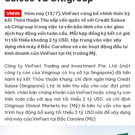
VNHN
Hôm nay (13/7),VinFast công bố chính thức ký
kết Thỏa thuận Thu xếp vốn quốc tế với Credit Suisse
và Citigroup trong việc tư vấn bảo lãnh cho các giao
dịch huy động vốn toàn cầu. Mỗi hợp đồng ký kết có giá
trị tối thiểu khoảng 2 tỷ USD, tập trung vào việc xây
dựng nhà máy ở Bắc Carolina và các hoạt động đầu tư
kinh doanh của VinFast tại thị trường Mỹ.
Công ty VinFast Trading and Investment Pte. Ltd. (một
công ty con của Vingroup có trụ sở tại Singapore) đã tiến
hành ký kết Thỏa thuận khung, chỉ định ngân hàng Credit
Suisse (Singapore) Ltd. là bên thu xếp cho các đợt phát
hành, chào bán chứng khoán của VinFast hoặc công ty con
trên toàn cầu với quy mô tối thiểu 2 tỷ USD, và chỉ định
Citigroup Global Markets Inc (Mỹ) là bên tư vấn cho quá
trình huy động bổ sung tối thiểu 2 tỷ USD nữa để xây dựng
nhà máy của VinFast tại Bắc Carolina (Mỹ).