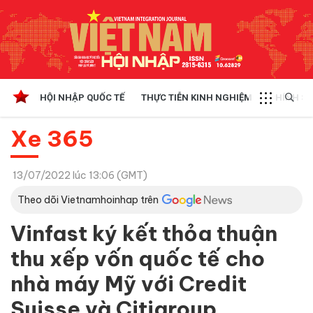
HỘI NHẬP QUỐC TẾ
THỰC TIỄN KINH NGHIỆM
CHÍNH SÁ
Xe 365
13/07/2022 lúc 13:06 (GMT)
Theo dõi Vietnamhoinhap trên
Vinfast ký kết thỏa thuận
thu xếp vốn quốc tế cho
nhà máy Mỹ với Credit
Suisse và Citigroup