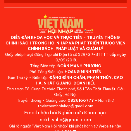
DIỄN ĐÀN KHOA HỌC VÀ THỰC TIỄN - TRUYỀN THÔNG
CHÍNH SÁCH TRONG HỘI NHẬP VÀ PHÁT TRIỂN THUỘC VIỆN
CHÍNH SÁCH, PHÁP LUẬT VÀ QUẢN LÝ
Giấy phép hoạt động Tạp chí Điện tử số 329/GP-BTTTT cấp ngày
10/09/2018.
Tổng Biên tập:
ĐOÀN MẠNH PHƯƠNG
Phó Tổng Biên tập:
HOÀNG MINH TIẾN
Ban Thư ký - Biên tập:
ĐẶNG ĐÌNH CHẤN, PHẠM THỦY, CAO
HÀ, NHẬT QUANG, ĐOÀN HIẾU
Tòa soạn:T8, Cung Trí thức Thành phố, Số 1 Tôn Thất Thuyết, Cầu
Giấy, Hà Nội.
Truyền thông - Quảng cáo:
0826166777
- Hòm thư:
tcvietnamhoinhap@gmail.com
Email nhận bài Nghiên cứu Khoa học:
nckh.vnhn@gmail.com
Ghi rõ nguồn "Việt Nam Hội Nhập" khi phát hành từ Website này.