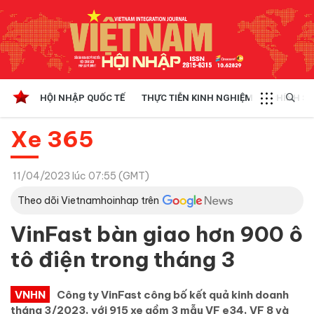
HỘI NHẬP QUỐC TẾ
THỰC TIỄN KINH NGHIỆM
CHÍNH SÁ
Xe 365
11/04/2023 lúc 07:55 (GMT)
Theo dõi Vietnamhoinhap trên
VinFast bàn giao hơn 900 ô
tô điện trong tháng 3
VNHN
Công ty VinFast công bố kết quả kinh doanh
tháng 3/2023, với 915 xe gồm 3 mẫu VF e34, VF 8 và