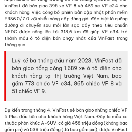
VinFast đã bàn giao 395 xe VF 8 và 469 xe VF e34 cho
khách hàng. Việc công bố phiên bản cập nhật phần mềm
FRS6.0/7.0 với nhiều nâng cấp đáng giá, đặc biệt là quãng
đường di chuyển sau mỗi lần sạc đầy theo tiêu chuẩn
NEDC được nâng lên tới 318,6 km đã giúp VF e34 trở
thành mẫu ô tô điện bán chạy nhất của VinFast trong
tháng qua.
Luỹ kế ba tháng đầu năm 2023, VinFast đã
bàn giao tổng cộng 1.689 xe ô tô điện cho
khách hàng tại thị trường Việt Nam, bao
gồm 773 chiếc VF e34, 865 chiếc VF 8 và
51 chiếc VF 9.
Dự kiến trong tháng 4, VinFast sẽ bàn giao những chiếc VF
5 Plus đầu tiên cho khách hàng Việt Nam. Đây là mẫu xe
thuộc phân khúc A-SUV, có giá 458 triệu đồng (không bao
gồm pin) và 538 triệu đồng (đã bao gồm pin), được VinFast