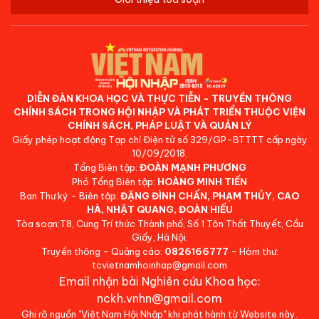
DIỄN ĐÀN KHOA HỌC VÀ THỰC TIỄN - TRUYỀN THÔNG
CHÍNH SÁCH TRONG HỘI NHẬP VÀ PHÁT TRIỂN THUỘC VIỆN
CHÍNH SÁCH, PHÁP LUẬT VÀ QUẢN LÝ
Giấy phép hoạt động Tạp chí Điện tử số 329/GP-BTTTT cấp ngày
10/09/2018.
Tổng Biên tập:
ĐOÀN MẠNH PHƯƠNG
Phó Tổng Biên tập:
HOÀNG MINH TIẾN
Ban Thư ký - Biên tập:
ĐẶNG ĐÌNH CHẤN, PHẠM THỦY, CAO
HÀ, NHẬT QUANG, ĐOÀN HIẾU
Tòa soạn:T8, Cung Trí thức Thành phố, Số 1 Tôn Thất Thuyết, Cầu
Giấy, Hà Nội.
Truyền thông - Quảng cáo:
0826166777
- Hòm thư:
tcvietnamhoinhap@gmail.com
Email nhận bài Nghiên cứu Khoa học:
nckh.vnhn@gmail.com
Ghi rõ nguồn "Việt Nam Hội Nhập" khi phát hành từ Website này.