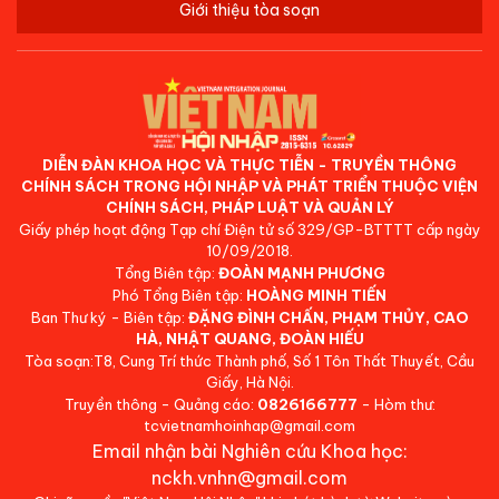
Giới thiệu tòa soạn
DIỄN ĐÀN KHOA HỌC VÀ THỰC TIỄN - TRUYỀN THÔNG
CHÍNH SÁCH TRONG HỘI NHẬP VÀ PHÁT TRIỂN THUỘC VIỆN
CHÍNH SÁCH, PHÁP LUẬT VÀ QUẢN LÝ
Giấy phép hoạt động Tạp chí Điện tử số 329/GP-BTTTT cấp ngày
10/09/2018.
Tổng Biên tập:
ĐOÀN MẠNH PHƯƠNG
Phó Tổng Biên tập:
HOÀNG MINH TIẾN
Ban Thư ký - Biên tập:
ĐẶNG ĐÌNH CHẤN, PHẠM THỦY, CAO
HÀ, NHẬT QUANG, ĐOÀN HIẾU
Tòa soạn:T8, Cung Trí thức Thành phố, Số 1 Tôn Thất Thuyết, Cầu
Giấy, Hà Nội.
Truyền thông - Quảng cáo:
0826166777
- Hòm thư:
tcvietnamhoinhap@gmail.com
Email nhận bài Nghiên cứu Khoa học:
nckh.vnhn@gmail.com