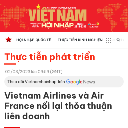
HỘI NHẬP QUỐC TẾ
THỰC TIỄN KINH NGHIỆM
CHÍNH SÁ
Thực tiễn phát triển
02/03/2023 lúc 09:59 (GMT)
Theo dõi Vietnamhoinhap trên
Vietnam Airlines và Air
France nối lại thỏa thuận
liên doanh