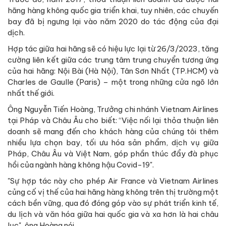
hãng hàng không quốc gia triển khai, tuy nhiên, các chuyến
bay đã bị ngưng lại vào năm 2020 do tác động của đại
dịch.
Hợp tác giữa hai hãng sẽ có hiệu lực lại từ 26/3/2023, tăng
cường liên kết giữa các trung tâm trung chuyển tương ứng
của hai hãng: Nội Bài (Hà Nội), Tân Sơn Nhất (TP.HCM) và
Charles de Gaulle (Paris) – một trong những cửa ngõ lớn
nhất thế giới.
Ông Nguyễn Tiến Hoàng, Trưởng chi nhánh Vietnam Airlines
tại Pháp và Châu Âu cho biết: “Việc nối lại thỏa thuận liên
doanh sẽ mang đến cho khách hàng của chúng tôi thêm
nhiều lựa chọn bay, tối ưu hóa sản phẩm, dịch vụ giữa
Pháp, Châu Âu và Việt Nam, góp phần thúc đẩy đà phục
hồi của ngành hàng không hậu Covid-19".
"Sự hợp tác này cho phép Air France và Vietnam Airlines
củng cố vị thế của hai hãng hàng không trên thị trường một
cách bền vững, qua đó đóng góp vào sự phát triển kinh tế,
du lịch và văn hóa giữa hai quốc gia và xa hơn là hai châu
lục", ông Hoàng nói.