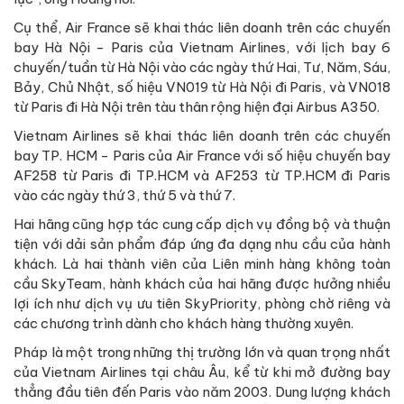
Cụ thể, Air France sẽ khai thác liên doanh trên các chuyến
bay Hà Nội - Paris của Vietnam Airlines, với lịch bay 6
chuyến/tuần từ Hà Nội vào các ngày thứ Hai, Tư, Năm, Sáu,
Bảy, Chủ Nhật, số hiệu VN019 từ Hà Nội đi Paris, và VN018
từ Paris đi Hà Nội trên tàu thân rộng hiện đại Airbus A350.
Vietnam Airlines sẽ khai thác liên doanh trên các chuyến
bay TP. HCM - Paris của Air France với số hiệu chuyến bay
AF258 từ Paris đi TP.HCM và AF253 từ TP.HCM đi Paris
vào các ngày thứ 3, thứ 5 và thứ 7.
Hai hãng cũng hợp tác cung cấp dịch vụ đồng bộ và thuận
tiện với dải sản phẩm đáp ứng đa dạng nhu cầu của hành
khách. Là hai thành viên của Liên minh hàng không toàn
cầu SkyTeam, hành khách của hai hãng được hưởng nhiều
lợi ích như dịch vụ ưu tiên SkyPriority, phòng chờ riêng và
các chương trình dành cho khách hàng thường xuyên.
Pháp là một trong những thị trường lớn và quan trọng nhất
của Vietnam Airlines tại châu Âu, kể từ khi mở đường bay
thẳng đầu tiên đến Paris vào năm 2003. Dung lượng khách