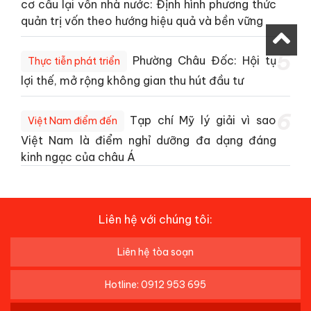
cơ cấu lại vốn nhà nước: Định hình phương thức
quản trị vốn theo hướng hiệu quả và bền vững
5
Phường Châu Đốc: Hội tụ
Thực tiễn phát triển
lợi thế, mở rộng không gian thu hút đầu tư
6
Tạp chí Mỹ lý giải vì sao
Việt Nam điểm đến
Việt Nam là điểm nghỉ dưỡng đa dạng đáng
kinh ngạc của châu Á
Liên hệ với chúng tôi:
Liên hệ tòa soạn
Hotline: 0912 953 695