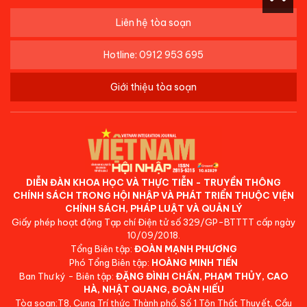
Liên hệ tòa soạn
Hotline: 0912 953 695
Giới thiệu tòa soạn
DIỄN ĐÀN KHOA HỌC VÀ THỰC TIỄN - TRUYỀN THÔNG
CHÍNH SÁCH TRONG HỘI NHẬP VÀ PHÁT TRIỂN THUỘC VIỆN
CHÍNH SÁCH, PHÁP LUẬT VÀ QUẢN LÝ
Giấy phép hoạt động Tạp chí Điện tử số 329/GP-BTTTT cấp ngày
10/09/2018.
Tổng Biên tập:
ĐOÀN MẠNH PHƯƠNG
Phó Tổng Biên tập:
HOÀNG MINH TIẾN
Ban Thư ký - Biên tập:
ĐẶNG ĐÌNH CHẤN, PHẠM THỦY, CAO
HÀ, NHẬT QUANG, ĐOÀN HIẾU
Tòa soạn:T8, Cung Trí thức Thành phố, Số 1 Tôn Thất Thuyết, Cầu