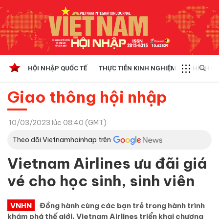
HỘI NHẬP QUỐC TẾ
THỰC TIỄN KINH NGHIỆM
CHÍNH SÁ
Giao thông hội nhập
10/03/2023 lúc 08:40 (GMT)
Theo dõi Vietnamhoinhap trên
Vietnam Airlines ưu đãi giá
vé cho học sinh, sinh viên
VNHN
Đồng hành cùng các bạn trẻ trong hành trình
khám phá thế giới, Vietnam Airlines triển khai chương