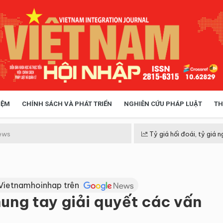
IỆM
CHÍNH SÁCH VÀ PHÁT TRIỂN
NGHIÊN CỨU PHÁP LUẬT
TH
HÓA XÃ HỘI
CHÍNH SÁCH
ews
Tỷ giá hối đoái, tỷ giá n
 TIỄN QUẢN LÝ
VIỆT NAM ĐIỂM ĐẾN
Vietnamhoinhap trên
ung tay giải quyết các vấn