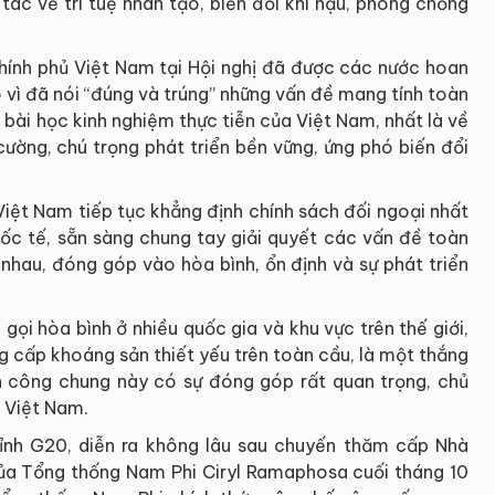
 tác về trí tuệ nhân tạo, biến đổi khí hậu, phòng chống
ính phủ Việt Nam tại Hội nghị đã được các nước hoan
o vì đã nói “đúng và trúng” những vấn đề mang tính toàn
 bài học kinh nghiệm thực tiễn của Việt Nam, nhất là về
 cường, chú trọng phát triển bền vững, ứng phó biến đổi
 Việt Nam tiếp tục khẳng định chính sách đối ngoại nhất
uốc tế, sẵn sàng chung tay giải quyết các vấn đề toàn
n nhau, đóng góp vào hòa bình, ổn định và sự phát triển
gọi hòa bình ở nhiều quốc gia và khu vực trên thế giới,
 cấp khoáng sản thiết yếu trên toàn cầu, là một thắng
h công chung này có sự đóng góp rất quan trọng, chủ
 Việt Nam.
ỉnh G20, diễn ra không lâu sau chuyến thăm cấp Nhà
ủa Tổng thống Nam Phi Ciryl Ramaphosa cuối tháng 10