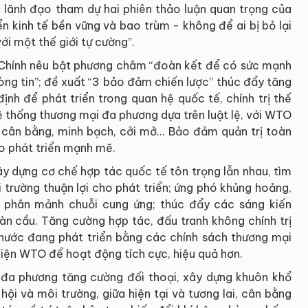
lãnh đạo tham dự hai phiên thảo luận quan trọng của
ển kinh tế bền vững và bao trùm - không để ai bị bỏ lại
i một thế giới tự cường”.
 Chính nêu bật phương châm “đoàn kết để có sức mạnh
lòng tin”; đề xuất “3 bảo đảm chiến lược” thúc đẩy tăng
nh để phát triển trong quan hệ quốc tế, chính trị thế
ệ thống thương mại đa phương dựa trên luật lệ, với WTO
u cân bằng, minh bạch, cởi mở... Bảo đảm quản trị toàn
cho phát triển mạnh mẽ.
y dựng cơ chế hợp tác quốc tế tôn trọng lẫn nhau, tìm
 trường thuận lợi cho phát triển; ứng phó khủng hoảng,
u phân mảnh chuỗi cung ứng; thúc đẩy các sáng kiến
àn cầu. Tăng cường hợp tác, đấu tranh không chính trị
nước đang phát triển bằng các chính sách thương mại
 diện WTO để hoạt động tích cực, hiệu quả hơn.
đa phương tăng cường đối thoại, xây dựng khuôn khổ
 hội và môi trường, giữa hiện tại và tương lai, cân bằng