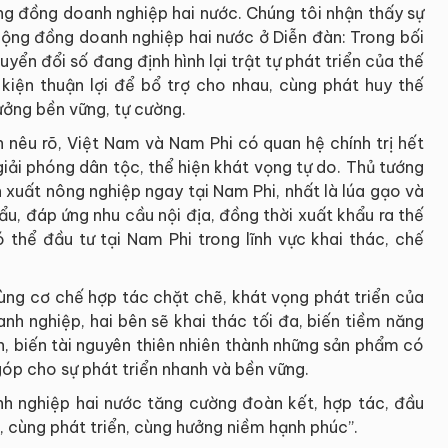
ộng đồng doanh nghiệp hai nước. Chúng tôi nhận thấy sự
cộng đồng doanh nghiệp hai nước ở Diễn đàn: Trong bối
ển đổi số đang định hình lại trật tự phát triển của thế
 kiện thuận lợi để bổ trợ cho nhau, cùng phát huy thế
ưởng bền vững, tự cường.
 nêu rõ, Việt Nam và Nam Phi có quan hệ chính trị hết
giải phóng dân tộc, thể hiện khát vọng tự do. Thủ tướng
 xuất nông nghiệp ngay tại Nam Phi, nhất là lúa gạo và
, đáp ứng nhu cầu nội địa, đồng thời xuất khẩu ra thế
 thể đầu tư tại Nam Phi trong lĩnh vực khai thác, chế
cùng cơ chế hợp tác chặt chẽ, khát vọng phát triển của
nh nghiệp, hai bên sẽ khai thác tối đa, biến tiềm năng
anh, biến tài nguyên thiên nhiên thành những sản phẩm có
 góp cho sự phát triển nhanh và bền vững.
h nghiệp hai nước tăng cường đoàn kết, hợp tác, đầu
g, cùng phát triển, cùng hưởng niềm hạnh phúc”.