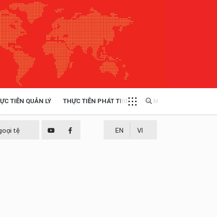
ỰC TIỄN QUẢN LÝ
THỰC TIỄN PHÁT TRIỂN
MULTIMEDIA
TÀI NGUYÊN - MÔI TRƯỜNG
goại tệ
EN
VI
THỰC TIỄN - KINH NGHIỆM