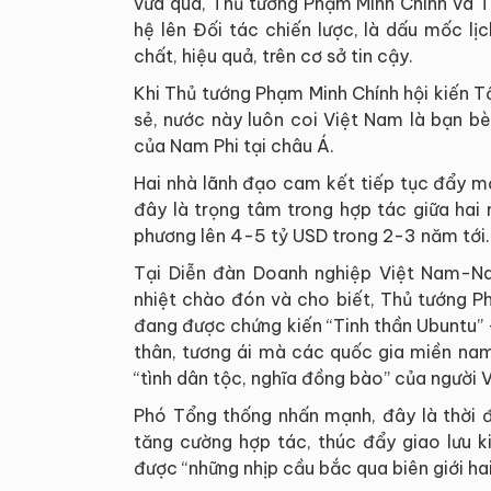
vừa qua, Thủ tướng Phạm Minh Chính và 
hệ lên Đối tác chiến lược, là dấu mốc l
chất, hiệu quả, trên cơ sở tin cậy.
Khi Thủ tướng Phạm Minh Chính hội kiến 
sẻ, nước này luôn coi Việt Nam là bạn bè
của Nam Phi tại châu Á.
Hai nhà lãnh đạo cam kết tiếp tục đẩy mạ
đây là trọng tâm trong hợp tác giữa ha
phương lên 4-5 tỷ USD trong 2-3 năm tới
Tại Diễn đàn Doanh nghiệp Việt Nam-Na
nhiệt chào đón và cho biết, Thủ tướng 
đang được chứng kiến “Tinh thần Ubuntu” -
thân, tương ái mà các quốc gia miền nam 
“tình dân tộc, nghĩa đồng bào” của người 
Phó Tổng thống nhấn mạnh, đây là thời 
tăng cường hợp tác, thúc đẩy giao lưu k
được “những nhịp cầu bắc qua biên giới hai