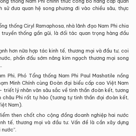
Tổng thống Nam Phi chính thức công bố nâng cấp quan
ịch sử đưa quan hệ song phương đi vào chiều sâu, thực
Tổng thống Ciryl Ramaphosa, nhà lãnh đạo Nam Phi chia
 truyền thống gần gũi, là đối tác quan trọng hàng đầu
nh hơn nữa hợp tác kinh tế, thương mại và đầu tư, coi
i nước, phấn đấu sớm nâng kim ngạch thương mại song
…
m Phi, Phó Tổng thống Nam Phi Paul Mashatile nồng
Phạm Minh Chính cùng Đoàn đại biểu cấp cao Việt Nam
 triết lý nhân văn sâu sắc về tinh thần đoàn kết, tương
châu Phi rất tự hào (tương tự tinh thần đại đoàn kết,
Việt Nam).
điểm then chốt cho cộng đồng doanh nghiệp hai nước
inh tế, thương mại và đầu tư. Vấn đề là cần xây dựng
 nước”.