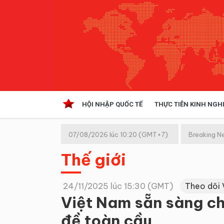
HỘI NHẬP QUỐC TẾ
THỰC TIỄN KINH NGH
HỘI NHẬP QUỐC TẾ
VĂN 
07/08/2026 lúc 10:20 (GMT+7)
Breaking N
Kinh tế hội nhập
Thế giới
Doanh nghiệp
NGHIÊN CỨU PHÁP LUẬT
THỰC
24/11/2025 lúc 15:30 (GMT)
Theo dõi 
Việt Nam sẵn sàng ch
đề toàn cầu