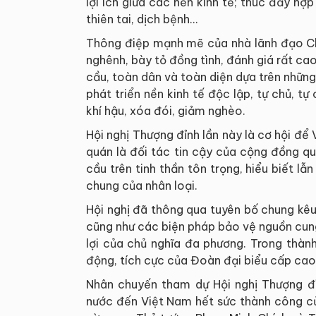
lợi ích giữa các nền kinh tế; thúc đẩy hợp
thiên tai, dịch bệnh…
Thông điệp mạnh mẽ của nhà lãnh đạo Ch
nghênh, bày tỏ đồng tình, đánh giá rất ca
cầu, toàn dân và toàn diện dựa trên những
phát triển nền kinh tế độc lập, tự chủ, tự
khí hậu, xóa đói, giảm nghèo.
Hội nghị Thượng đỉnh lần này là cơ hội để
quán là đối tác tin cậy của cộng đồng q
cầu trên tinh thần tôn trọng, hiểu biết lẫ
chung của nhân loại.
Hội nghị đã thông qua tuyên bố chung kêu 
cũng như các biện pháp bảo vệ nguồn cung
lợi của chủ nghĩa đa phương. Trong thàn
động, tích cực của Đoàn đại biểu cấp cao
Nhân chuyến tham dự Hội nghị Thượng đ
nước đến Việt Nam hết sức thành công c