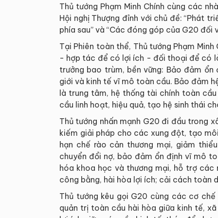
Thủ tướng Phạm Minh Chính cùng các nhà 
Hội nghị Thượng đỉnh với chủ đề: “Phát tri
phía sau” và “Các đóng góp của G20 đối vớ
Tại Phiên toàn thể, Thủ tướng Phạm Minh
- hợp tác để có lợi ích - đối thoại để có 
trưởng bao trùm, bền vững: Bảo đảm ổn đị
giới và kinh tế vĩ mô toàn cầu. Bảo đảm h
là trung tâm, hệ thống tài chính toàn cầ
cầu linh hoạt, hiệu quả, tạo hệ sinh thái 
Thủ tướng nhấn mạnh G20 đi đầu trong xâ
kiếm giải pháp cho các xung đột, tạo môi
hạn chế rào cản thương mại, giảm thiể
chuyển đổi nợ, bảo đảm ổn định vĩ mô to
hóa khoa học và thương mại, hỗ trợ các 
công bằng, hài hòa lợi ích; cải cách toàn
Thủ tướng kêu gọi G20 cùng các cơ chế 
quản trị toàn cầu hài hòa giữa kinh tế, xã