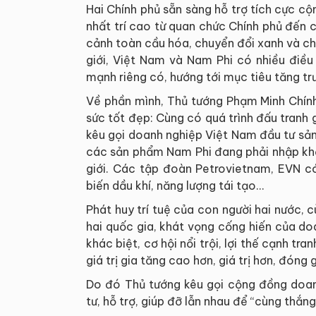
Hai Chính phủ sẵn sàng hỗ trợ tích cực c
nhất trí cao từ quan chức Chính phủ đến 
cảnh toàn cầu hóa, chuyển đổi xanh và chuy
giới, Việt Nam và Nam Phi có nhiều điều
mạnh riêng có, hướng tới mục tiêu tăng tr
Về phần mình, Thủ tướng Phạm Minh Chính
sức tốt đẹp: Cùng có quá trình đấu tranh 
kêu gọi doanh nghiệp Việt Nam đầu tư sản
các sản phẩm Nam Phi đang phải nhập khẩu
giới. Các tập đoàn Petrovietnam, EVN có
biến dầu khí, năng lượng tái tạo…
Phát huy trí tuệ của con người hai nước, 
hai quốc gia, khát vọng cống hiến của doa
khác biệt, cơ hội nổi trội, lợi thế cạnh tr
giá trị gia tăng cao hơn, giá trị hơn, đóng
Do đó Thủ tướng kêu gọi cộng đồng doan
tư, hỗ trợ, giúp đỡ lẫn nhau để “cùng thắn