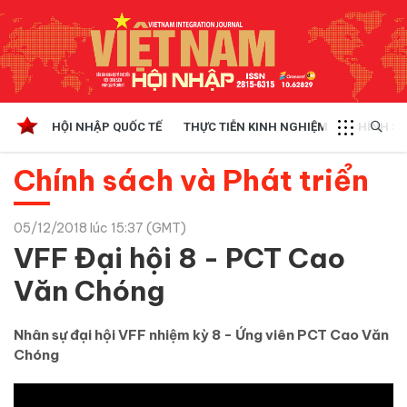
HỘI NHẬP QUỐC TẾ
THỰC TIỄN KINH NGHIỆM
CHÍNH SÁ
Chính sách và Phát triển
05/12/2018 lúc 15:37 (GMT)
VFF Đại hội 8 - PCT Cao
Văn Chóng
Nhân sự đại hội VFF nhiệm kỳ 8 - Ứng viên PCT Cao Văn
Chóng