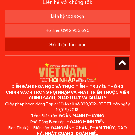
Liên hệ với chúng tôi:
Liên hệ tòa soạn
Hotline: 0912 953 695
Giới thiệu tòa soạn
DIỄN ĐÀN KHOA HỌC VÀ THỰC TIỄN - TRUYỀN THÔNG
CHÍNH SÁCH TRONG HỘI NHẬP VÀ PHÁT TRIỂN THUỘC VIỆN
CHÍNH SÁCH, PHÁP LUẬT VÀ QUẢN LÝ
Giấy phép hoạt động Tạp chí Điện tử số 329/GP-BTTTT cấp ngày
10/09/2018.
Tổng Biên tập:
ĐOÀN MẠNH PHƯƠNG
Phó Tổng Biên tập:
HOÀNG MINH TIẾN
Ban Thư ký - Biên tập:
ĐẶNG ĐÌNH CHẤN, PHẠM THỦY, CAO
HÀ, NHẬT QUANG, ĐOÀN HIẾU