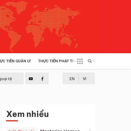
ỰC TIỄN QUẢN LÝ
THỰC TIỄN PHÁT TRIỂN
MULTIMEDIA
TÀI NGUYÊN - MÔI TRƯỜNG
goại tệ
EN
VI
THỰC TIỄN - KINH NGHIỆM
Xem nhiều