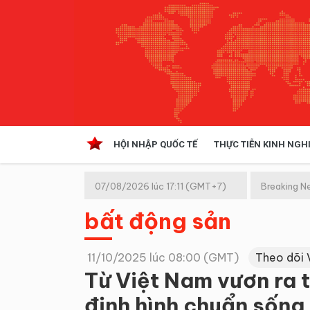
HỘI NHẬP QUỐC TẾ
THỰC TIỄN KINH NGH
HỘI NHẬP QUỐC TẾ
VĂN 
07/08/2026 lúc 17:11 (GMT+7)
Breaking N
Kinh tế hội nhập
bất động sản
Doanh nghiệp
NGHIÊN CỨU PHÁP LUẬT
THỰC
11/10/2025 lúc 08:00 (GMT)
Theo dõi 
Từ Việt Nam vươn ra 
định hình chuẩn sống