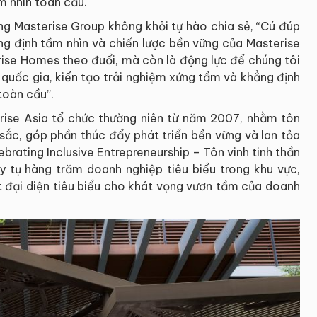
m nhìn toàn cầu.
g Masterise Group không khỏi tự hào chia sẻ, “Cú đúp
ng định tầm nhìn và chiến lược bền vững của Masterise
rise Homes theo đuổi, mà còn là động lực để chúng tôi
 quốc gia, kiến tạo trải nghiệm xứng tầm và khẳng định
toàn cầu”.
prise Asia tổ chức thường niên từ năm 2007, nhằm tôn
sắc, góp phần thúc đẩy phát triển bền vững và lan tỏa
lebrating Inclusive Entrepreneurship – Tôn vinh tinh thần
y tụ hàng trăm doanh nghiệp tiêu biểu trong khu vực,
t đại diện tiêu biểu cho khát vọng vươn tầm của doanh