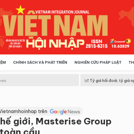
IỆM
CHÍNH SÁCH VÀ PHÁT TRIỂN
NGHIÊN CỨU PHÁP LUẬT
TH
HÓA XÃ HỘI
CHÍNH SÁCH
ews
Tỷ giá hối đoái, tỷ giá n
 TIỄN QUẢN LÝ
VIỆT NAM ĐIỂM ĐẾN
Vietnamhoinhap trên
thế giới, Masterise Group
 toàn cầu