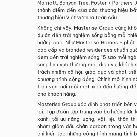
Marriott, Banyan Tree, Foster + Partners,
thành điểm đến của các thương hiệu bất 
thương hiệu Việt vươn ra toàn cầu.
Không chỉ vậy, Masterise Group cũng khôn
dự án đến trải nghiệm sống bằng mỗi thi
hưởng cao. Như Masterise Homes - phát t
cao cấp và branded residences chuẩn quốc
đem đến trải nghiệm sống “5 sao mỗi ngày
sang lĩnh vực thương mại, dịch vụ, khách 
trách nhiệm xã hội, giáo dục và phát tr
chương trình cộng đồng. Chính mô hình n
trọn vẹn, nơi mỗi mắt xích đều hướng đế
cho khách hàng.
Masterise Group xác định phát triển bền vữ
lõi. Tập đoàn tập trung vào ba hướng lớn
xanh, tối ưu năng lượng, vật liệu thân t
nhằm giảm dấu chân carbon trong vận hà
chỉ kiến tạo những công trình mang tính