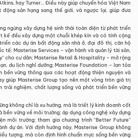
 Atkins, hay Turner… Điều này giúp chuyển hóa Việt Nam
động sản hạng sang thế giới, và ngược lại, giúp đưa
g ngừng xây dựng hệ sinh thái toàn diện từ phát triển
ết kế đều xây dựng một chuỗi khép kín và có tính cộng
riển các dự án bất động sản nhà ở, đại đô thị, căn hộ
 tế; Masterise Services – vận hành và quản lý tài sản,
” cho cư dân; Masterise Retail & Hospitality – mở rộng
sạn, du lịch nghỉ dưỡng; Masterise Foundation – lan tỏa
iển bền vững thông qua các hoạt động thiện nguyện và
ày giúp Masterise Group tạo nên một vòng tròn giá trị
n trải nghiệm, chất lượng sống và phát triển bền vững
ng không chỉ là xu hướng, mà là triết lý kinh doanh cốt
 là bền vững về môi trường; áp dụng công nghệ xây dựng
hiện môi trường; tham gia chương trình “Better Future”
nh dự án. Với định hướng này, Masterise Group không
 biểu tượng, mà còn định hình chuẩn mực sống bền vững