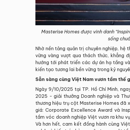
Masterise Homes được vinh danh “Inspir
sống chuẩ
Nhờ nền tảng quản trị chuyên nghiệp, hệ 
vững vàng vượt qua thách thức, khẳng đị
hướng tới phát triển các dự án hạ tầng 
kiến tạo tương lai bền vững trong kỷ nguy
Sẵn sàng cùng Việt Nam vươn tầm thế g
Ngày 9/10/2025 tại TP. Hồ Chí Minh, ngay
2025 - giải thưởng Doanh nghiệp và Thươ
thương hiệu trụ cột Masterise Homes đã x
giá: Corporate Excellence Award và Insp
tầm vóc doanh nghiệp Việt vươn ra khu vự
Và hơn hết, cam kết đồng hành cùng Việt