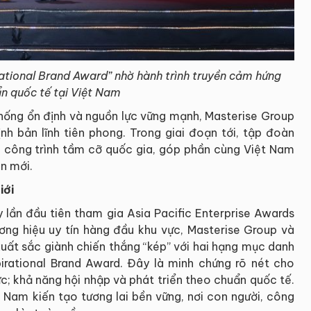
ational Brand Award” nhờ hành trình truyền cảm hứng
n quốc tế tại Việt Nam
thống ổn định và nguồn lực vững mạnh, Masterise Group
nh bản lĩnh tiên phong. Trong giai đoạn tới, tập đoàn
và công trình tầm cỡ quốc gia, góp phần cùng Việt Nam
ên mới.
iới
 lần đầu tiên tham gia Asia Pacific Enterprise Awards
ng hiệu uy tín hàng đầu khu vực, Masterise Group và
uất sắc giành chiến thắng “kép” với hai hạng mục danh
irational Brand Award. Đây là minh chứng rõ nét cho
c; khả năng hội nhập và phát triển theo chuẩn quốc tế.
 Nam kiến tạo tương lai bền vững, nơi con người, công