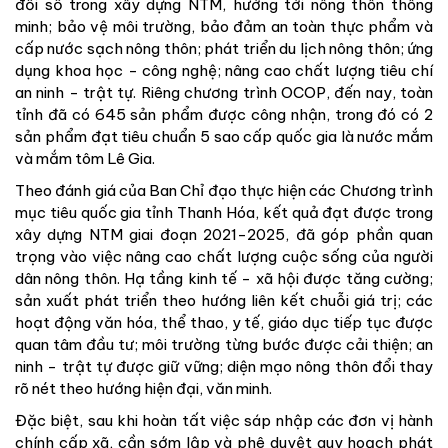
đổi số trong xây dựng NTM, hướng tới nông thôn thông
minh; bảo vệ môi trường, bảo đảm an toàn thực phẩm và
cấp nước sạch nông thôn; phát triển du lịch nông thôn; ứng
dụng khoa học - công nghệ; nâng cao chất lượng tiêu chí
an ninh - trật tự. Riêng chương trình OCOP, đến nay, toàn
tỉnh đã có 645 sản phẩm được công nhận, trong đó có 2
sản phẩm đạt tiêu chuẩn 5 sao cấp quốc gia là nước mắm
và mắm tôm Lê Gia.
Theo đánh giá của Ban Chỉ đạo thực hiện các Chương trình
mục tiêu quốc gia tỉnh Thanh Hóa, kết quả đạt được trong
xây dựng NTM giai đoạn 2021-2025, đã góp phần quan
trọng vào việc nâng cao chất lượng cuộc sống của người
dân nông thôn. Hạ tầng kinh tế - xã hội được tăng cường;
sản xuất phát triển theo hướng liên kết chuỗi giá trị; các
hoạt động văn hóa, thể thao, y tế, giáo dục tiếp tục được
quan tâm đầu tư; môi trường từng bước được cải thiện; an
ninh - trật tự được giữ vững; diện mạo nông thôn đổi thay
rõ nét theo hướng hiện đại, văn minh.
Đặc biệt, sau khi hoàn tất việc sáp nhập các đơn vị hành
chính cấp xã, cần sớm lập và phê duyệt quy hoạch phát