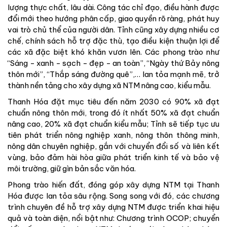
lượng thực chất, lâu dài. Công tác chỉ đạo, điều hành được
đổi mới theo hướng phân cấp, giao quyền rõ ràng, phát huy
vai trò chủ thể của người dân. Tỉnh cũng xây dựng nhiều cơ
chế, chính sách hỗ trợ đặc thù, tạo điều kiện thuận lợi để
các xã đặc biệt khó khăn vươn lên. Các phong trào như
“Sáng - xanh - sạch - đẹp - an toàn”, “Ngày thứ Bảy nông
thôn mới”, “Thắp sáng đường quê”,… lan tỏa mạnh mẽ, trở
thành nền tảng cho xây dựng xã NTM nâng cao, kiểu mẫu.
Thanh Hóa đặt mục tiêu đến năm 2030 có 90% xã đạt
chuẩn nông thôn mới, trong đó ít nhất 50% xã đạt chuẩn
nâng cao, 20% xã đạt chuẩn kiểu mẫu; Tỉnh sẽ tiếp tục ưu
tiên phát triển nông nghiệp xanh, nông thôn thông minh,
nông dân chuyên nghiệp, gắn với chuyển đổi số và liên kết
vùng, bảo đảm hài hòa giữa phát triển kinh tế và bảo vệ
môi trường, giữ gìn bản sắc văn hóa.
Phong trào hiến đất, đóng góp xây dựng NTM tại Thanh
Hóa được lan tỏa sâu rộng. Song song với đó, các chương
trình chuyên đề hỗ trợ xây dựng NTM được triển khai hiệu
quả và toàn diện, nổi bật như: Chương trình OCOP; chuyển