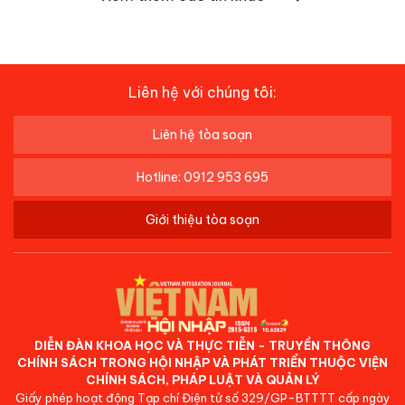
Liên hệ với chúng tôi:
Liên hệ tòa soạn
Hotline: 0912 953 695
Giới thiệu tòa soạn
DIỄN ĐÀN KHOA HỌC VÀ THỰC TIỄN - TRUYỀN THÔNG
CHÍNH SÁCH TRONG HỘI NHẬP VÀ PHÁT TRIỂN THUỘC VIỆN
CHÍNH SÁCH, PHÁP LUẬT VÀ QUẢN LÝ
Giấy phép hoạt động Tạp chí Điện tử số 329/GP-BTTTT cấp ngày