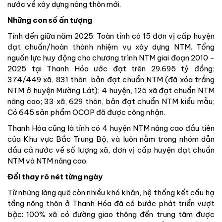
nước về xây dựng nông thôn mới.
Những con số ấn tượng
Tính đến giữa năm 2025: Toàn tỉnh có 15 đơn vị cấp huyện
đạt chuẩn/hoàn thành nhiệm vụ xây dựng NTM. Tổng
nguồn lực huy động cho chương trình NTM giai đoạn 2010 -
2025 tại Thanh Hóa ước đạt trên 29.695 tỷ đồng;
374/449 xã, 831 thôn, bản đạt chuẩn NTM (đã xóa trắng
NTM ở huyện Mường Lát); 4 huyện, 125 xã đạt chuẩn NTM
nâng cao; 33 xã, 629 thôn, bản đạt chuẩn NTM kiểu mẫu;
Có 645 sản phẩm OCOP đã được công nhận.
Thanh Hóa cũng là tỉnh có 4 huyện NTM nâng cao đầu tiên
của Khu vực Bắc Trung Bộ, và luôn nằm trong nhóm dẫn
đầu cả nước về số lượng xã, đơn vị cấp huyện đạt chuẩn
NTM và NTM nâng cao.
Đổi thay rõ nét từng ngày
Từ những làng quê còn nhiều khó khăn, hệ thống kết cấu hạ
tầng nông thôn ở Thanh Hóa đã có bước phát triển vượt
bậc: 100% xã có đường giao thông đến trung tâm được