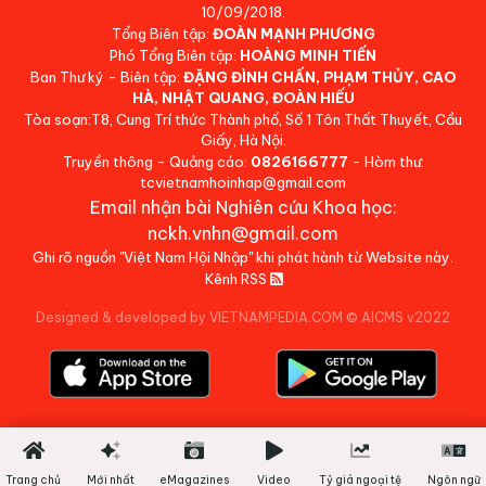
10/09/2018.
Tổng Biên tập:
ĐOÀN MẠNH PHƯƠNG
Phó Tổng Biên tập:
HOÀNG MINH TIẾN
Ban Thư ký - Biên tập:
ĐẶNG ĐÌNH CHẤN, PHẠM THỦY, CAO
HÀ, NHẬT QUANG, ĐOÀN HIẾU
Tòa soạn:T8, Cung Trí thức Thành phố, Số 1 Tôn Thất Thuyết, Cầu
Giấy, Hà Nội.
Truyền thông - Quảng cáo:
0826166777
- Hòm thư:
tcvietnamhoinhap@gmail.com
Email nhận bài Nghiên cứu Khoa học:
nckh.vnhn@gmail.com
Ghi rõ nguồn "Việt Nam Hội Nhập" khi phát hành từ Website này.
Kênh RSS
Designed & developed by VIETNAMPEDIA.COM
©
AICMS v2022
Trang chủ
Mới nhất
eMagazines
Video
Tỷ giá ngoại tệ
Ngôn ngữ