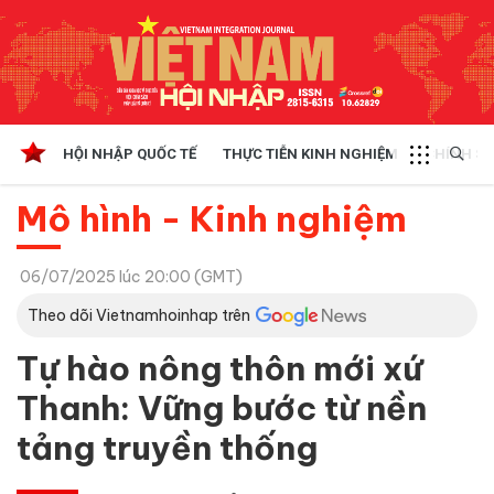
HỘI NHẬP QUỐC TẾ
THỰC TIỄN KINH NGHIỆM
CHÍNH SÁ
Mô hình - Kinh nghiệm
06/07/2025 lúc 20:00 (GMT)
Theo dõi Vietnamhoinhap trên
Tự hào nông thôn mới xứ
Thanh: Vững bước từ nền
tảng truyền thống